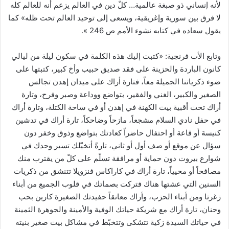
لأنه إنساني ذو صبغة عالمية… كلّ دين في العالم يزعم أنه للعالم كله
لا فرق بين سورية وإغريقية، ويسعى إلى توحيد العالم تحت ظله» كما
يقول سعاده في كتابه نشوء الأمم ص 246 ».
وتابع الأب فرنجية: «كتبت إليك هذه الكلمة في سكون ليلة من ليالي
كانون الباردة والحزينة على فقد صديق حبيب وأخ كبير، كتبتها على
ضوء ذكرياتنا الجميلة معاً، فتارة أراك على ميدان إهدن تجالس
الصغير والكبير، الغني والفقير، بتواضع ووداعة وصبر وفرح، وتارة
أراك تحت أقبية بيت الكهنة في إهدن أو في ساحة الكتلة، وتارة أراك
في حفل نادي السلام مشجعاً، مازحاً وضاحكاً، تارة أراك في تدشين
كنيسة أو قاعة أو احتفال حاضراً كعادتك بتواضع وذوق وخفر دون
سؤال عن موقع أو صف أول أو ثاني، تارةً أتخيّلك تسير وحدك في
شوارع بيروت دون حماية أو مرافقة تسلّم على كلّ من يقترب منك
مصافحاً أو محيياً، تارة أراك في كاراكاس فنزويلا تتنشق من ذكريات
السنين التي عشتها هناك فتركت بصماتك في قلوب الجميع من أبناء
زغرتا ومن أبناء الحزب، وأراك معانقاً حفيدتك الصغيرة كارين بحب
وحنان، تارة أراك مع شريكة حياتك الوفية والأمينة والجوهرة الثمينة
في حياتك السيدة زكية تتشكى وتتخبّط في مشاكل بيت صغير بنيته