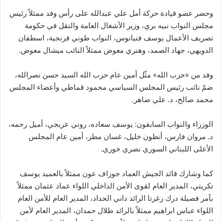
وحضر عضو قيادة حركة أمل علي عبدالله على رأس وفد ممثلاً رئيس
مجلس النواب نبيه بري، وزير الأشغال العامة والنقل في حكومة
تصريف الأعمال يوسف فنيانوس، النواب طوني فرنجية، اسطفان
الدويهي، جهاد الصمد، وهنري معوض ممثلاً النائب ميشال معوض.
وفد من «حزب الله» مثّل أمين عام حزب الله السيد حسن نصرالله،
ضمّ نائب رئيس المجلس السياسي محمود قماطي وأعضاء المجلس
محمد صالح، د. علي ضاهر.
الوزراء والنواب السابقون: يوسف سعاده، روني عريجي، أميل رحمه،
د. مروان فارس، أنطون خليل، غسان مطر، أمين عام المجلس
الأعلى اللبناني السوري نصري خوري.
كما وشارك قائد الجيش العماد جوزاف عون ممثلاً بالعميد يوسف
تكريتي، المدير العام لقوى الأمن الداخلي اللواء عماد عثمان ممثلاً
بآمر فصيلة درك زغرتا الرائد داني الحداد، المدير العام للأمن العام
اللواء عباس ابراهيم ممثلاً بالرائد طلال حمدان، المدير العام لأمن