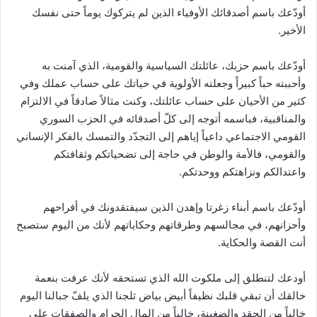
أودّعك باسم أصدقائك الأوفياء الذين لم يتركوك يوماً حتى نفسك
الأخير.
أودّعك باسم حزبك، عائلتك السياسية والقومية، الذي آمنت به
وأحببته حباً كبيراً وجعلته الأولوية في حياتك على حساب عملك وفي
كثير من الأحيان على حساب عائلتك، وكنت مثالاً صادقاً في الالتزام
والمناقبية، فباسمه أتوجه إلى كلّ أصدقائه في الحزب السوري
القومي الاجتماعي داعياً إياهم إلى التجدّد والتمسك بالفكر الإنساني
والقومي، فالأمة والوطن في حاجة إلى تضحياتكم وثقافتكم
واعتدالكم ونزاهتكم ووحدتكم.
أودّعك باسم أبناء زغرتا وإهدن الذين سيفتقدونك في أفراحهم
وأحزانهم، في مجالسهم وطرقاتهم وحكاياتهم لأنك من اليوم ستصبح
أنت القصة والحكاية.
أودعك لتنطلق إلى ملكوت الله الذي تستحقه لأنك عرفت بنعمة
خالقك أن تبقي قلبك نظيفاً أبيض بياض ثلجنا الذي يلفّ جبالنا اليوم
خالياً من الحقد والضغينة، خالياً من المال الحرام والصفقات على