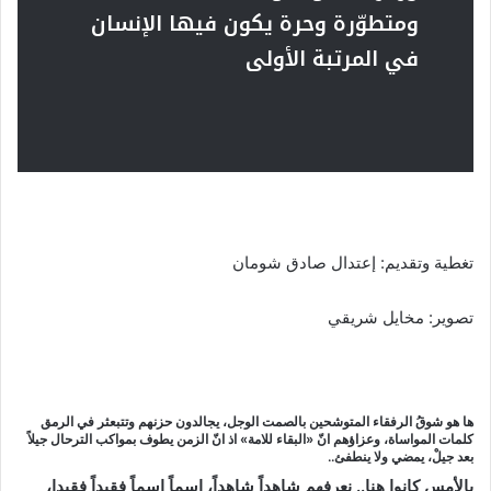
ومتطوّرة وحرة يكون فيها الإنسان
في المرتبة الأولى
تغطية وتقديم: إعتدال صادق شومان
تصوير: مخايل شريقي
ها هو شوقُ الرفقاء المتوشحين بالصمت الوجل، يجالدون حزنهم وتتبعثر في الرمق
كلمات المواساة، وعزاؤهم انّ «البقاء للامة» اذ انّ الزمن يطوف بمواكب الترحال جيلاً
بعد جيلْ، يمضي ولا ينطفئ..
بالأمس كانوا هنا.. نعرفهم شاهداً شاهداً، اسماً اسماً فقيداً فقيدا،