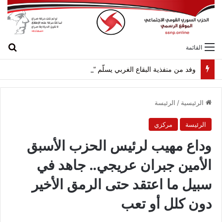
بح
القائمة
وفد من منفذية البقاع الغربي يسلّم “وسام الثبات” للرفيق نصر الزحلان (أبو سعاده)
الرئيسية
/
الرئيسة
الرئيسة
مركزي
وداع مهيب لرئيس الحزب الأسبق
الأمين جبران عريجي.. جاهد في
سبيل ما اعتقد حتى الرمق الأخير
دون كلل أو تعب