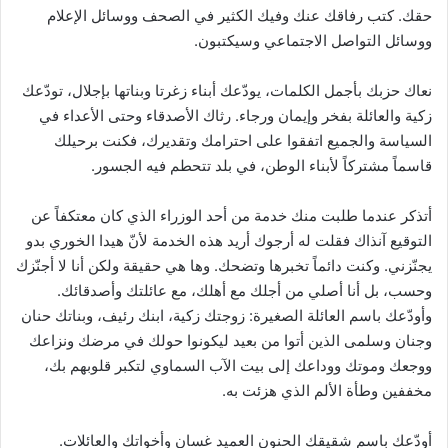
حقك. كتب رفاقك عنك وفيك الكثير في الصحف ووسائل الإعلام
ووسائل التواصل الاجتماعي وسيكتبون.
نعاك حزبك بأجمل الكلمات، يودّعك أبناء زغرتا وبناتها بإجلال، تودّعك
زكية والعائلة بفخر وإيمان ورجاء. رثاك الأصدقاء وحتى الأعداء في
السياسة والجميع اتفقوا على احترامك وتقديرك، فكنت برحيلك
قاسماً مشتركاً لأبناء الوطن، في بلد تتحطم فيه الجسور.
أتذكر عندما طلبت منك خدمة من أحد الوزراء الذي كان معتكفاً عن
التوقيع آنذاك فقلت له أرجوك أريد هذه الخدمة لأنّ هيدا الخوري بدو
يجنّزني. وكنت دائماً تخبرها وتضحك. وها هي حقيقة ولكن أنا لا أجنّزك
وحسب، بل أنا أصلي من أجلك مع أهلك، مع عائلتك وأصدقائك.
وأودّعك باسم العائلة الصغيرة: زوجتك زكية، ابنك رئيف، وبناتك حنان
وجنان وسلمى الذين أتوا من بعيد ليكونوا حولك في مرضك ونزاعك
ووجعك وموتك ووداعك إلى بيت الآب السماوي لتكبر قلوبهم بك،
مخففين وطأة الألم الذي هزئت به.
أودّعك باسم شقيقك الحنون العميد غسان وأخواتك والعائلات.