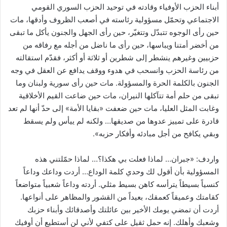
أبناء الحزب الأوفياء وقادته في توحيد الحزب السوري القومي
الاجتماعي وتحمّل مسؤولية رئاسته في أصعب الظروف وأدقها، مات
حين رأى الوجوه تتبدّل وتتغيّر، حين رأى الجهل والجنون يأكل ما تبقى
من أخضر أمتنا ويباسها، حين رأى ما ناضل من أجله مع رفاقه من
حزبيين وغيرهم ينشطر إلى شطرين أو ثلاثة أو أكثر، فقدّم استقالته
من رئاسة الحزب وانسحب في هدوء ووقف يدافع عن العقل في وجه
الجنون بالكلمة الحرة والمسؤولة. مات حين رأى سورية ولبنان وما
تبقى من حلم أمة تتآكلها النيران، مات حين ضاعت القيم الأخلاقية
وغابت المثل العليا، مات حين ضعفت «بقايا الأمة» إلى حدّ أنها لم تعد
قادرة على تمييز عدوها من صديقها… ولكنه لم ييأس ولم يسقط
وبقي يكافح من أجل مبادئه وأفكار حزبه».
واردف: «جبران… لماذا فعلت بي هكذا؟… لماذا حمّلتني هذه
المسؤولية بأن أقول لك وحدي كلمة الوداع… أردت وداعك وداعاً
كنسياً بسيطاً يترأسه كاهن بسيط مثلي. أردته وداعاً شعبياً متواضعاً
كقامتك وعميقاً كعمقك، بعيداً من القشور والمظاهر على أنواعها.
أردت أن تمضي يومك الأخير بين عائلتك وأصدقائك وأبناء حزبك
وشعبك وأهلك. إنه حمل ثقيل على كتفي لأني لن أستطيع أن أوفيك