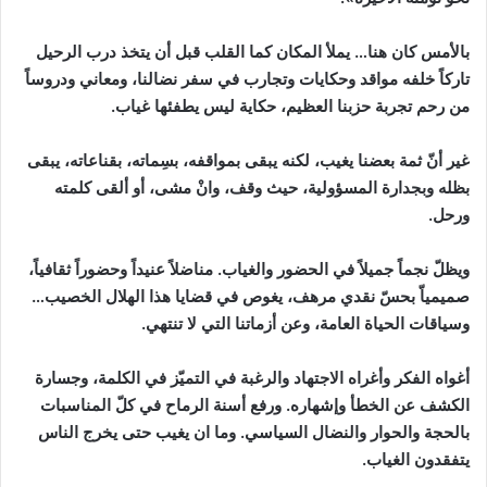
بالأمس كان هنا… يملأ المكان كما القلب قبل أن يتخذ درب الرحيل
تاركاً خلفه مواقد وحكايات وتجارب في سفر نضالنا، ومعاني ودروساً
من رحم تجربة حزبنا العظيم، حكاية ليس يطفئها غياب.
غير أنّ ثمة بعضنا يغيب، لكنه يبقى بمواقفه، بسِماته، بقناعاته، يبقى
بظله وبجدارة المسؤولية، حيث وقف، وانْ مشى، أو ألقى كلمته
ورحل.
ويظلّ نجماً جميلاً في الحضور والغياب. مناضلاً عنيداً وحضوراً ثقافياً،
صميمياّ بحسّ نقدي مرهف، يغوص في قضايا هذا الهلال الخصيب…
وسياقات الحياة العامة، وعن أزماتنا التي لا تنتهي.
أغواه الفكر وأغراه الاجتهاد والرغبة في التميّز في الكلمة، وجسارة
الكشف عن الخطأ وإشهاره. ورفع أسنة الرماح في كلّ المناسبات
بالحجة والحوار والنضال السياسي. وما ان يغيب حتى يخرج الناس
يتفقدون الغياب.