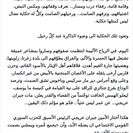
وقامة قامة، رفقاء درب ومسار… نعرف وقفاتهم، ومكمن النبض،
اشتياقهم، ونزفهم الصامت… ورحيلهم الصامت وكلٌّ له حكاية نضال
ليس كمثلها حكاية.
وتعود تلك الحكاية الى وضوء الذاكرة عند كلّ رحيل.
اليوم، في الرياح الأليمة انتظمت صفوفهم وساروا بمشاعر عميقة
تشتعل فيها الحسرة والألم، والفراق يطوّقهم الى بلدة زغرتا، زاويتها،
وهضبتها جارة الغيم أهدن، فلاقاهم أهل الإيثار بالأسود القاتم، وحزن
قارس أرخى بثقله على الأغصان المنحنية بالأبيض من غير انكسار،
وعلى وقع أجراس دير مار سركيس وباخوس تشق الصمت، وترصد
الوداع بقرع جنائزي للراقد على نية القيامة في كنيسة ما يوسف،
ليعلو الهمس الخافت توجّساً من القضاء والقدر يعلن: مات جبران
عريجي… عن عمر ليس عتياّ… فكم هو مؤلم ذلك اليقين…
هكذا أختار الأمين جبران عريجي الرئيس الأسبق للحزب السوري
القومي الاجتماعي ان يضمّه الأبد، وأن «يجمع عُمره ويمشي بصمت
نحو نومته الأخيرة».