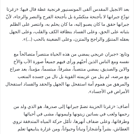
بعد الانجيل المقدس ألقى المونسنيور فرنجية عظة قال فيها: «زغرتا
تودّع جبرانها لا بأجنحة متكسّرة بل بأجنحة الفرح والنصر والرجاء، لأنّ
جبرانها حقق ما كان يصبو إليه، ما كان يحلم به، وانتصر على الظلم
بثباته على الحق، وعلى الفساد بنظافة الكف والقلب، وعلى الجهل
بعقله المتنوّر والراجح والمتزن، وعلى الضغينة بالحب (…)».
وتابع: «جبران عريجي يمضي من هذه الحياة منتصراً متصالحاً مع
نفسه ومع الناس الذين أحبّهم ورأى فيهم جميعاً صورة الأب والأخ
والابن والصديق، يمضي منتصباً، مشرقاً، مبتسماً، مؤمناً، بعد صراع
مع مرضه، لم ينل من عزيمته القوية بل نال من جسده المتعب
والمرهق من هموم أمة استفحل بها الجهل والحقد والفساد استفحال
الأمراض في الأجساد».
أضاف: «زغرتا الحزينة تضمّ جبرانها إلى صدرها، هو الذي ولد من
رحمها ولعب في بساتين زيتونها وليمونها، مشى في أحيائها
وطرقاتها، وعلى ضفاف أنهرها، تأمّل حركة المياه المتدفقة تروي
العطاش، بشراً وأشجاراً ونباتاً وحيواناً، ومن غزارة ينابيعها تعلم