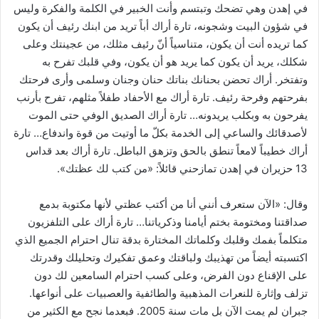
في إهدن وهي تضحك وتبتسم وأنت الخبير في الكلمة والفكرة وليس
في شؤون البيت وشجونه، تارة أراك أباً تريد من ابنك رئيف أن يكون
كما تريده أنت أن يكون، متناسياً أنّ رئيف مثلك، من عجينتك وعلى
شكلك، يريد أن يكون كما يريد هو أن يكون، وفي قلبك تفرح به
وتفتخر. أراك تحضن بحنانك بناتك حنان وجنان وسلمى وأرى فرحتك
بفرحتهم وفرحة رئيف. تارة أراك مع الأحفاد طفلاً مثلهم، تفرح بأرنب
يفرحون به وبكلب يريدونه… تارة أراك الصديق الوفي حتى الموت
لأصدقائك والساعي إلى الخدمة بكلّ ما أوتيت من قوة واندفاع… تارة
أراك خطيباً لامعاً تنطق بالحق وتزهق الباطل. تارة أراك بعد قداس
13 حزيران في إهدن تمازحني قائلاً: «من كتب لك عظتك».
وقال: «الآن ستعرف أنني أنا من أكتب عظتي لأنها مكتوبة بدمع
صداقتنا ومختومة بختم أيامنا وذكرياتنا… تارة أراك على التلفزيون
متكلماً بفمك وقلبك وكلماتك المختارة بدقة تنال احترام الجميع الذي
اكتسبته أيضاً من تهذيبك ولباقتك وعمق تفكيرك وتحليلك وقدرتك
على الإقناع دون الفرض، وعلى كسب احترام السامعين لك دون
تزلف وإثارة للنعرات المذهبية والطائفية والعصبيات على أنواعها.
جبران لم يمت الآن بل مات سنة 2005. فبعدما نجح مع الكثير من