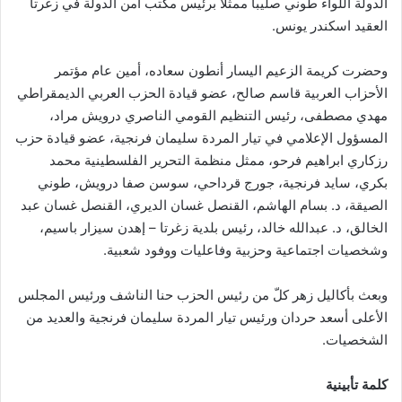
الدولة اللواء طوني صليبا ممثلاً برئيس مكتب أمن الدولة في زغرتا
العقيد اسكندر يونس.
وحضرت كريمة الزعيم اليسار أنطون سعاده، أمين عام مؤتمر
الأحزاب العربية قاسم صالح، عضو قيادة الحزب العربي الديمقراطي
مهدي مصطفى، رئيس التنظيم القومي الناصري درويش مراد،
المسؤول الإعلامي في تيار المردة سليمان فرنجية، عضو قيادة حزب
رزكاري ابراهيم فرحو، ممثل منظمة التحرير الفلسطينية محمد
بكري، سايد فرنجية، جورج قرداحي، سوسن صفا درويش، طوني
الصيقة، د. بسام الهاشم، القنصل غسان الديري، القنصل غسان عبد
الخالق، د. عبدالله خالد، رئيس بلدية زغرتا – إهدن سيزار باسيم،
وشخصيات اجتماعية وحزبية وفاعليات ووفود شعبية.
وبعث بأكاليل زهر كلّ من رئيس الحزب حنا الناشف ورئيس المجلس
الأعلى أسعد حردان ورئيس تيار المردة سليمان فرنجية والعديد من
الشخصيات.
كلمة تأبينية