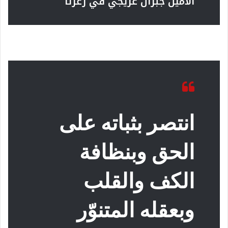
الأمين جبران عريجي في زغرتا
انتصر بثباته على
الحق وبنظافة
الكف والقلب
وبعقله المتنوّر