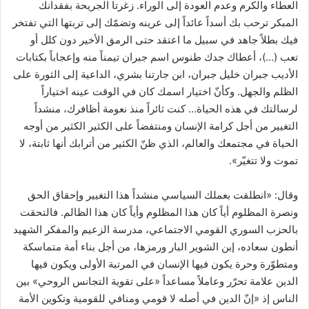
العطاء والكرم وعدم العودة إلى الوراء. زغرتا الجريحة بفقدانك
المبكر ترحب بك أسداً عائداً إلى عرينه وتضمّك إلى تربتها التي تفتخر
فيك بطلاً جاهد في سبيل ما اعتقد حتى الرمق الأخير دون كلل أو
تعب (…)، أعطاك جدك طنوس اسم جبران تيمناً منه وإعجاباً بكتابات
الأديب جبران خليل جبران، ابن جارتنا بشري، الداعية إلى الثورة على
الظلم والجهل. وكأنّ اختيار اسمك كان في الوقت عينه اختياراً
لرسالتك في هذه الحياة… كنت ثائراً منذ نعومة أظافرك، منشداً
التغيير من أجل كرامة الإنسان ومنتفضاً على الكثير الكثير من أوجه
الحياة في مجتمعك والعالم، الذي ظنّ الكثير من أترابك أنها ثابتة، لا
تموت ولا تتغيّر».
وقال: «انطلقت بعملك السياسي منشداً هذا التغيير وإحقاق الحق
ونصرة المظلوم أياً كان هذا المظلوم وأياً كان هذا الظالم. فالتحقت
بالحزب السوري القومي الاجتماعي، مدرسة الزعيم والمفكر الشهيد
أنطون سعاده، إبن الشوير البار ورمزها، من أجل بناء أمة متماسكة
ومتطوّرة وحرة يكون فيها الإنسان في المرتبة الأولى ويكون فيها
الدين علامة تحرّر وعاملاً مساعداً «على تقوية التجانس الروحي» بين
الناس إذ «إنّ الدين في أصله لا قومي ومنافي للقومية وتكوين الأمة