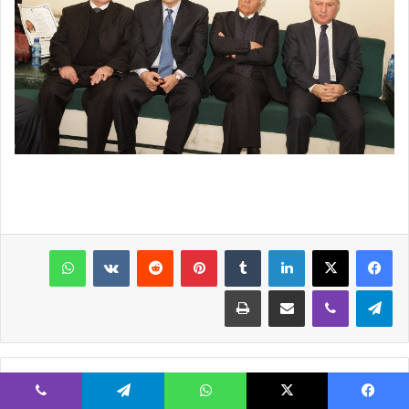
فيسبوك
‫X
لينكدإن
‏Tumblr
بينتيريست
‏Reddit
‏VKontakte
واتساب
تيلقرام
ڤايبر
مشاركة عبر البريد
طباعة
مقالات ذات صلة