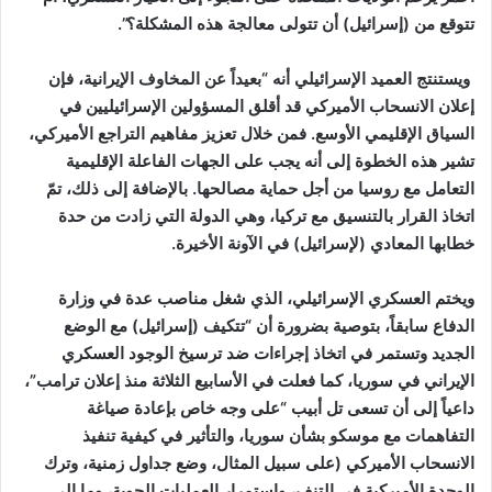
تتوقع من (إسرائيل) أن تتولى معالجة هذه المشكلة؟”.
ويستنتج العميد الإسرائيلي أنه “بعيداً عن المخاوف الإيرانية، فإن
إعلان الانسحاب الأميركي قد أقلق المسؤولين الإسرائيليين في
السياق الإقليمي الأوسع. فمن خلال تعزيز مفاهيم التراجع الأميركي،
تشير هذه الخطوة إلى أنه يجب على الجهات الفاعلة الإقليمية
التعامل مع روسيا من أجل حماية مصالحها. بالإضافة إلى ذلك، تمّ
اتخاذ القرار بالتنسيق مع تركيا، وهي الدولة التي زادت من حدة
خطابها المعادي (لإسرائيل) في الآونة الأخيرة.
ويختم العسكري الإسرائيلي، الذي شغل مناصب عدة في وزارة
الدفاع سابقاً، بتوصية بضرورة أن “تتكيف (إسرائيل) مع الوضع
الجديد وتستمر في اتخاذ إجراءات ضد ترسيخ الوجود العسكري
الإيراني في سوريا، كما فعلت في الأسابيع الثلاثة منذ إعلان ترامب”،
داعياً إلى أن تسعى تل أبيب “على وجه خاص بإعادة صياغة
التفاهمات مع موسكو بشأن سوريا، والتأثير في كيفية تنفيذ
الانسحاب الأميركي (على سبيل المثال، وضع جداول زمنية، وترك
الوحدة الأميركية في التنف، واستمرار العمليات الجوية، وما إلى