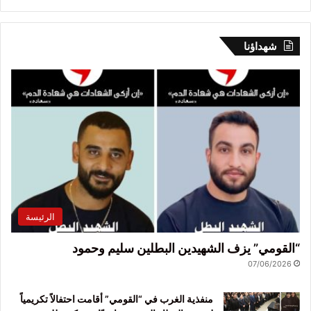
شهداؤنا
الرئيسة
“القومي” يزف الشهيدين البطلين سليم وحمود
07/06/2026
منفذية الغرب في “القومي” أقامت احتفالاً تكريمياً