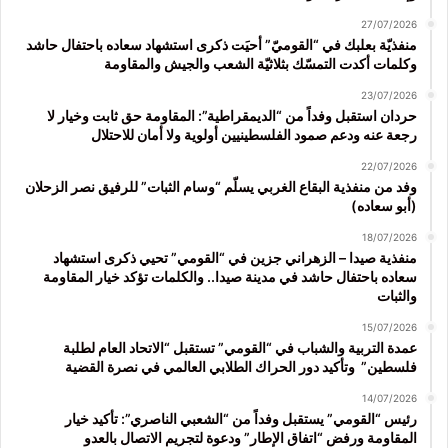
27/07/2026
منفذيّة بعلبك في “القوميّ” أحيَت ذكرى استشهاد سعاده باحتفال حاشد
وكلمات أكدت التمسّك بثلاثيّة الشعب والجيش والمقاومة
23/07/2026
حردان استقبل وفداً من “الديمقراطية”: المقاومة حق ثابت وخيار لا
رجعة عنه ودعم صمود الفلسطينيين أولوية ولا أمان للاحتلال
22/07/2026
وفد من منفذية البقاع الغربي يسلّم “وسام الثبات” للرفيق نصر الزحلان
(أبو سعاده)
18/07/2026
منفذية صيدا – الزهراني جزين في “القومي” تحيي ذكرى استشهاد
سعاده باحتفال حاشد في مدينة صيدا.. والكلمات تؤكد خيار المقاومة
والثبات
15/07/2026
عمدة التربية والشباب في “القومي” تستقبل “الاتحاد العام لطلبة
فلسطين” وتأكيد دور الحراك الطلابي العالمي في نصرة القضية
14/07/2026
رئيس “القومي” يستقبل وفداً من “الشعبي الناصري”: تأكيد خيار
المقاومة ورفض “اتفاق الإطار” ودعوة لتجريم الاتصال بالعدو