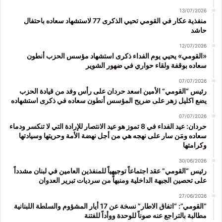
13/07/2026
منفذية عكار في القومي تحيي الذكرى 77 لاستشهاد سعاده باحتفال
حاشد
12/07/2026
«القومي» يحيي يوم الفداء ذكرى استشهاد مؤسس الحزب أنطون
سعاده بوقفة ولقاء حواري في ضهور الشوير
07/07/2026
رئيس “القومي” الأمين اسعد حردان على رأس وفد من قيادة الحزب
يضع اكليل زهر على ضريح المؤسس أنطون سعاده في ذكرى استشهاده
07/07/2026
حردان: عيد الفداء في 8 تموز هو عيد الانتصار للإرادة التي لا تنكسر ودماء
سعاده ومَن سار على نهجه هي من أجل نهضة الأمة وحريتها وسيادتها
وكرامتها
30/06/2026
رئيس “القومي” عقد اجتماعاً توجيهياً للمنفذين العامين في لبنان مشدداً
على تحصين الجبهة الداخلية ومنبهاً من سرديات تبرير العدوان
27/06/2026
“القومي”: “اتفاق الاطار” نسخة عن 17 أيار المشؤوم والسلطة اللبنانية
مطالبة بالتراجع عنه صوناً للوحدة ووأداً للفتنة