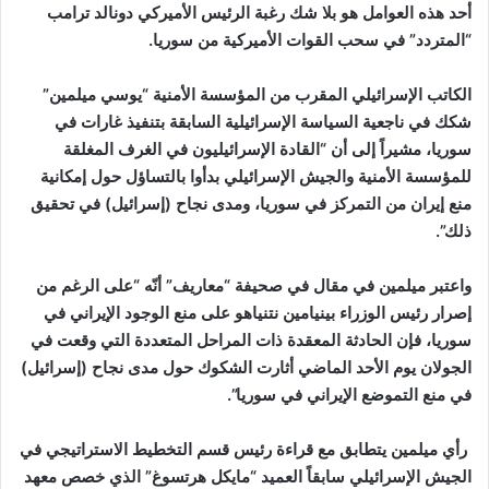
أحد هذه العوامل هو بلا شك رغبة الرئيس الأميركي دونالد ترامب
“المتردد” في سحب القوات الأميركية من سوريا.
الكاتب الإسرائيلي المقرب من المؤسسة الأمنية “يوسي ميلمين”
شكك في ناجعية السياسة الإسرائيلية السابقة بتنفيذ غارات في
سوريا، مشيراً إلى أن “القادة الإسرائيليون في الغرف المغلقة
للمؤسسة الأمنية والجيش الإسرائيلي بدأوا بالتساؤل حول إمكانية
منع إيران من التمركز في سوريا، ومدى نجاح (إسرائيل) في تحقيق
ذلك”.
واعتبر ميلمين في مقال في صحيفة “معاريف” أنّه “على الرغم من
إصرار رئيس الوزراء بينيامين نتنياهو على منع الوجود الإيراني في
سوريا، فإن الحادثة المعقدة ذات المراحل المتعددة التي وقعت في
الجولان يوم الأحد الماضي أثارت الشكوك حول مدى نجاح (إسرائيل)
في منع التموضع الإيراني في سوريا”.
رأي ميلمين يتطابق مع قراءة رئيس قسم التخطيط الاستراتيجي في
الجيش الإسرائيلي سابقاً العميد “مايكل هرتسوغ” الذي خصص معهد