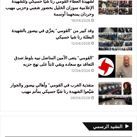
لشهيدة العطاء القومي رنا شيّا حسيكي وللشهيدة
الإعلامية سوزان الخليل بحضور شعبي وحزبي مهيب
وحردان يمنحهما أوسمة
19/04/2026
وفد كبير من “القومي” يعزّي في بيصور بالشهيدة
البطلة رنا شيا حسيكي
12/04/2026
“القومي” ينعى الأمين المناضل نبيه بلوط:صدق
التعاقد مع سعاده وبقي ثابتاً على نهج حزبه
12/04/2026
منفذية الغرب في القومي” وأهالي بيصور والجوار
شيّعوا الشهيدة رنا شيّا حسيكي بمأتم مهيب
09/04/2026
النشيد الرسمي