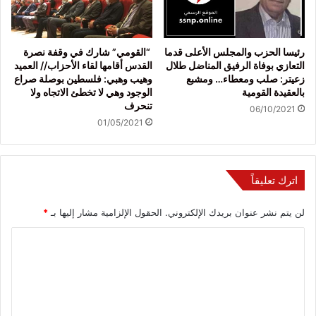
رئيسا الحزب والمجلس الأعلى قدما
“القومي” شارك في وقفة نصرة
التعازي بوفاة الرفيق المناضل طلال
القدس أقامها لقاء الأحزاب// العميد
زعيتر: صلب ومعطاء… ومشبع
وهيب وهبي: فلسطين بوصلة صراع
بالعقيدة القومية
الوجود وهي لا تخطئ الاتجاه ولا
تنحرف
06/10/2021
01/05/2021
اترك تعليقاً
لن يتم نشر عنوان بريدك الإلكتروني.
الحقول الإلزامية مشار إليها بـ
*
ا
ل
ت
ع