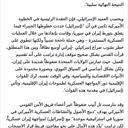
النتيجة النهائية سلبية”.
وبحسب العميد الإسرائيلي، فإن العقدة الرئيسية في الخطوة
الأميركية تكمن في أن “(إسرائيل) حددت خطوطها الحمراء فيما
يتعلق بتورط إيران في سوريا، وقامت بإنفاذها من خلال العمليات
العسكرية المستمرة – وهي حملة ناجحة نسبياً ولكنها تنطوي على
خطر نشوب صراع إسرائيلي -إيراني أوسع نطاقاً. ومن هذا المنطلق،
قرأت القدس بشكل صحيح موقف إدارة ترامب على أنه تقسيم
للعمل، حيث تمارس الولايات المتحدة ضغوطاً شديدة على إيران،
ولكن بشكل أساسي في السياق النووي، وبصورة محدودة على
الأدوات الاقتصادية والسياسية. وفي الوقت نفسه، تُرك للقوات
الإقليمية دور المواجهة العسكرية لطموحات إيران الإقليمية، وتأتي
(إسرائيل) في مقدمة هذه القوات”.
وقد مارست تل أبيب ضغوطاً عبر أعضاء فريق الأمن القومي
الأميركي بهدف “دمج الأصول والنشاطات العسكرية الأميركي في
سوريا في استراتيجية موحدة” مع (إسرائيل) لمواجهة إيران عسكرياً،
لكن ترامب “بدّد هذه الآمال على نحو مفاجئ، فربط قرار الانسحاب