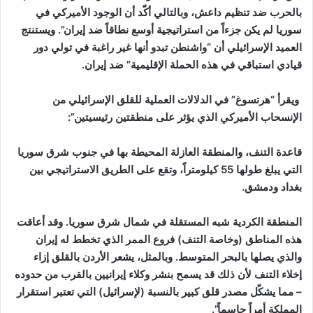
بالحرب ضد تنظيم داعش، وبالتالي أكّد أن الوجود الأميركي في
سوريا لم يكن جزءاً من استراتيجية أوسع نطاقاً ضد إيران”. ويستنتج
العميد الإسرائيلي أن “واشنطن تبدو أنها غير راغبة في تولي دور
قيادي استباقي في هذه الحملة الإقليمية” ضد إيران.
ويقرأ “هرتسوغ” في الدلالات العملية للقلق الإسرائيلي من
الإنسحاب الأميركي الذي يؤثر على منطقتين رئيسيتين”:
قاعدة التنف، والمنطقة العازلة المحيطة بها في جنوب شرق سوريا
التي يبلغ طولها 55 كيلومتراً، وتقع على الطريق الاستراتيجي بين
بغداد ودمشق.
المنطقة الكردية شبه المستقلة في شمال شرق سوريا. وقد أعاقت
هذه المناطق (وخاصة التنف) فروع الممر الذي تخطط له إيران
والذي يصلها بالبحر المتوسط. وبالمثل، يشعر الأردن بالقلق إزاء
إخلاء التنف لأن ذلك قد يسمح بنشر وكلاء إيرانيين بالقرب من حدوده
– مما يشكّل مصدر قلق كبير بالنسبة (لإسرائيل) التي تعتبر استقرار
المملكة أمراً حاسماً”.