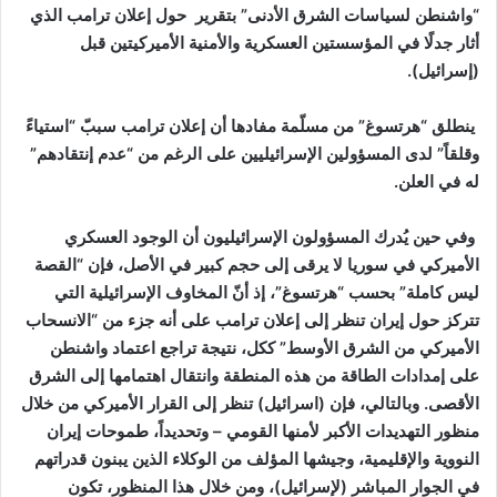
“واشنطن لسياسات الشرق الأدنى” بتقرير حول إعلان ترامب الذي
أثار جدلًا في المؤسستين العسكرية والأمنية الأميركيتين قبل
(إسرائيل).
ينطلق “هرتسوغ” من مسلّمة مفادها أن إعلان ترامب سببّ “استياءً
وقلقاً” لدى المسؤولين الإسرائيليين على الرغم من “عدم إنتقادهم”
له في العلن.
وفي حين يُدرك المسؤولون الإسرائيليون أن الوجود العسكري
الأميركي في سوريا لا يرقى إلى حجم كبير في الأصل، فإن “القصة
ليس كاملة” بحسب “هرتسوغ”، إذ أنّ المخاوف الإسرائيلية التي
تتركز حول إيران تنظر إلى إعلان ترامب على أنه جزء من “الانسحاب
الأميركي من الشرق الأوسط” ككل، نتيجة تراجع اعتماد واشنطن
على إمدادات الطاقة من هذه المنطقة وانتقال اهتمامها إلى الشرق
الأقصى. وبالتالي، فإن (اسرائيل) تنظر إلى القرار الأميركي من خلال
منظور التهديدات الأكبر لأمنها القومي – وتحديداً، طموحات إيران
النووية والإقليمية، وجيشها المؤلف من الوكلاء الذين يبنون قدراتهم
في الجوار المباشر (لإسرائيل)، ومن خلال هذا المنظور، تكون