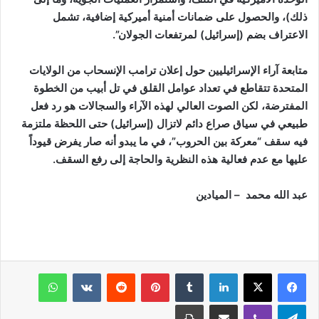
ذلك)، والحصول على ضمانات أمنية أميركية إضافية، تشمل
الاعتراف بضم (إسرائيل) لمرتفعات الجولان”.
متابعة آراء الإسرائيليين حول إعلان ترامب الإنسحاب من الولايات
المتحدة تتقاطع في تعداد عوامل القلق في تل أبيب من الخطوة
المفترضة، لكن الصوت العالي لهذه الآراء والسجالات هو رد فعل
طبيعي في سياق صراع دائم لاتزال (إسرائيل) حتى اللحظة ملتزمة
فيه سقف “معركة بين الحروب”، في ما يبدو أنه صار يفرض قيوداً
عليها مع عدم فعالية هذه النظرية والحاجة إلى رفع السقف.
عبد الله محمد – الميادين
فيسبوك
‫X
لينكدإن
‏Tumblr
بينتيريست
‏Reddit
‏VKontakte
واتساب
تيلقرام
ڤايبر
مشاركة عبر البريد
طباعة