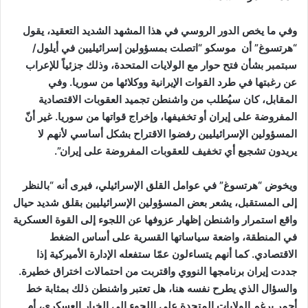
وفي ما يخص الدور الروسي في هذا المشهد الشديد التعقيد، يقول
“هرتسوغ” أن موسكو “اتصلت بمسؤولين إسرائيليين في أيلول/
سبتمبر بشأن فتح حوار مع الولايات المتحدة، وذلك جزئياً للإعراب
عن رغبتها في طرد القوات الإيرانية ووكلائها من سوريا. وفي
المقابل، كان سيُطلب من واشنطن تجميد العقوبات الاقتصادية
المفروضة على إيران أو تخفيفها، وإخراج قواتها من سوريا. غير أنّ
المسؤولين الإسرائيليين رفضوا الاقتراح بشكل أساسي لأنهم لا
يريدون تشجيع أي تخفيف للعقوبات المفروضة على إيران”.
ويخوض “هرتسوغ” في عوامل القلق الإسرائيلي، فيرى أنه “بالنظر
إلى المستقبل، يشعر بعض المسؤولين الإسرائيليين بقلق شديد حيال
واقع استمرار واشنطن إظهار عزوفها عن اللجوء إلى القوة العسكرية
في المنطقة، واضعة سياساتها القسرية على أساس الضغط
الاقتصادي. كما أنهم يتساءلون عمّا ستفعله الإدارة الأميركية إذا
جددت إيران برنامجها النووي واقتربت من احتمالات اختراق خطيرة.
والسؤال الذي يطرح نفسه هنا، هل تعتبر واشنطن ذلك بمثابة خط
أحمر يرغم الولايات المتحدة على اللجوء إلى الخيار العسكري، أم