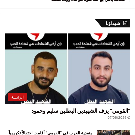
شهداؤنا
الرئيسة
“القومي” يزف الشهيدين البطلين سليم وحمود
07/06/2026
منفذية الغرب في “القومي” أقامت احتفالاً تكريمياً