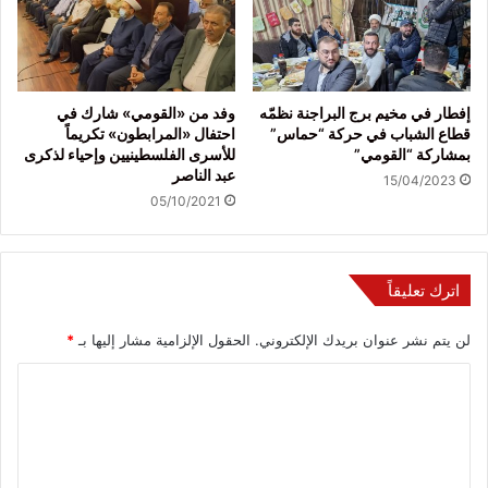
إفطار في مخيم برج البراجنة نظمّه
وفد من «القومي» شارك في
قطاع الشباب في حركة “حماس”
احتفال «المرابطون» تكريماً
بمشاركة “القومي”
للأسرى الفلسطينيين وإحياء لذكرى
عبد الناصر
15/04/2023
05/10/2021
اترك تعليقاً
لن يتم نشر عنوان بريدك الإلكتروني.
الحقول الإلزامية مشار إليها بـ
*
ا
ل
ت
ع