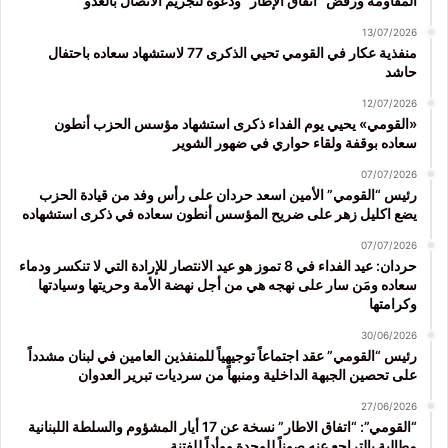
المقاومة ورفض “اتفاق الإطار” ودعوة لتجريم الاتصال بالعدو
13/07/2026
منفذية عكار في القومي تحيي الذكرى 77 لاستشهاد سعاده باحتفال
حاشد
12/07/2026
«القومي» يحيي يوم الفداء ذكرى استشهاد مؤسس الحزب أنطون
سعاده بوقفة ولقاء حواري في ضهور الشوير
07/07/2026
رئيس “القومي” الأمين اسعد حردان على رأس وفد من قيادة الحزب
يضع اكليل زهر على ضريح المؤسس أنطون سعاده في ذكرى استشهاده
07/07/2026
حردان: عيد الفداء في 8 تموز هو عيد الانتصار للإرادة التي لا تنكسر ودماء
سعاده ومَن سار على نهجه هي من أجل نهضة الأمة وحريتها وسيادتها
وكرامتها
30/06/2026
رئيس “القومي” عقد اجتماعاً توجيهياً للمنفذين العامين في لبنان مشدداً
على تحصين الجبهة الداخلية ومنبهاً من سرديات تبرير العدوان
27/06/2026
“القومي”: “اتفاق الاطار” نسخة عن 17 أيار المشؤوم والسلطة اللبنانية
مطالبة بالتراجع عنه صوناً للوحدة ووأداً للفتنة