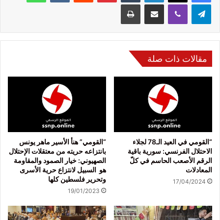
تيلقرام
ڤايبر
مشاركة عبر البريد
طباعة
مقالات ذات صلة
“القومي في العيد الـ78 لجلاء
“القومي” هنأ الأسير ماهر يونس
الاحتلال الفرنسي: سورية باقية
بانتزاعه حريته من معتقلات الإحتلال
الرقم الأصعب الحاسم في كلّ
الصهيوني: خيار الصمود والمقاومة
المعادلات
هو السبيل لانتزاع حرية الأسرى
وتحرير فلسطين كلها
17/04/2024
19/01/2023