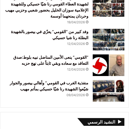
لشهيدة العطاء القومي رنا شيّا حسيكي وللشهيدة
الإعلامية سوزان الخليل بحضور شعبي وحزبي مهيب
وحردان يمنحهما أوسمة
19/04/2026
وفد كبير من “القومي” يعزّي في بيصور بالشهيدة
البطلة رنا شيا حسيكي
12/04/2026
“القومي” ينعى الأمين المناضل نبيه بلوط:صدق
التعاقد مع سعاده وبقي ثابتاً على نهج حزبه
12/04/2026
منفذية الغرب في القومي” وأهالي بيصور والجوار
شيّعوا الشهيدة رنا شيّا حسيكي بمأتم مهيب
09/04/2026
النشيد الرسمي