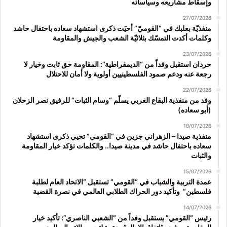
وإسقاط مشاريعه وسياساته
27/07/2026
منفذيّة بعلبك في “القوميّ” أحيَت ذكرى استشهاد سعاده باحتفال حاشد
وكلمات أكدت التمسّك بثلاثيّة الشعب والجيش والمقاومة
23/07/2026
حردان استقبل وفداً من “الديمقراطية”: المقاومة حق ثابت وخيار لا
رجعة عنه ودعم صمود الفلسطينيين أولوية ولا أمان للاحتلال
22/07/2026
وفد من منفذية البقاع الغربي يسلّم “وسام الثبات” للرفيق نصر الزحلان
(أبو سعاده)
18/07/2026
منفذية صيدا – الزهراني جزين في “القومي” تحيي ذكرى استشهاد
سعاده باحتفال حاشد في مدينة صيدا.. والكلمات تؤكد خيار المقاومة
والثبات
15/07/2026
عمدة التربية والشباب في “القومي” تستقبل “الاتحاد العام لطلبة
فلسطين” وتأكيد دور الحراك الطلابي العالمي في نصرة القضية
14/07/2026
رئيس “القومي” يستقبل وفداً من “الشعبي الناصري”: تأكيد خيار