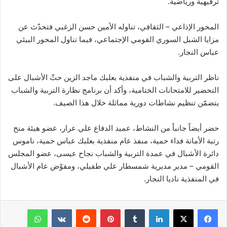
ترفيهية ورياضية.
المحور الإذاعي – الثقافي، تناوله الأمين حسن الزغبي فتحدّث عن
مزايا الشبل السوري القومي الإجتماعي، فيما تناول المحور البيئي
عباس النجار.
ناظر التربية والشباب في منفذية بعلبك ماجد الزين حثّ الأشبال على
التحضير للامتحانات الختامية، وأكد أن برنامج نظارة التربية والشباب
يتضمّن تنظيم نشاطات دورية مماثلة خلال هذا الصيف.
حضر أيضاً جانباً من النشاط، عميد الدفاع علي عرار، عضو هيئة منح
رتبة الأمانة فداء حمية، منفذ عام منفذية بعلبك عباس حمية، ناموس
دائرة الأشبال في عمدة التربية والشباب نجاح عيسى، عضو المجلس
القومي – مدير مديرية شمسطار علي طفيلي، ومفوّض عام الأشبال
في المنفذية ناديا النجار.
فيسبوك
‫X
لينكدإن
‏Tumblr
بينتيريست
‏Reddit
‏VKontakte
واتساب