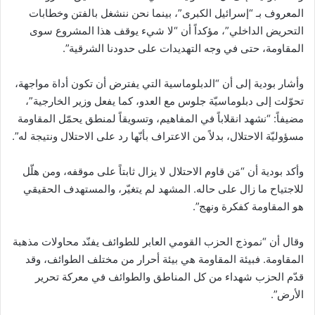
المعروف بـ “إسرائيل الكبرى”، بينما نحن ننشغل بالفتن وخطابات
التحريض الداخلي”، مؤكداً أن “لا شيء يوقف هذا المشروع سوى
المقاومة، حتى في وجه التهديدات على حدودنا الشرقية”.
وأشار بودية إلى أن “الدبلوماسية التي يفترض أن تكون أداة مواجهة،
تحوّلت إلى دبلوماسيّة جلوس مع العدو، كما يفعل وزير الخارجية”،
مضيفاً: “نشهد انقلاباً في المفاهيم، وتسويقاً لمنطق يحمّل المقاومة
مسؤوليّة الاحتلال، بدلاً من الاعتراف بأنّها رد على الاحتلال ونتيجة له”.
وأكد بودية أن “مَن قاوم الاحتلال لا يزال ثابتاً على موقفه، ومن هلّل
للاجتياح ما زال على حاله. المشهد لم يتغيّر، والمستهدف الحقيقي
هو المقاومة كفكرة ونهج”.
وقال أن “نموذج الحزب القومي العابر للطوائف يفنّد محاولات مذهبة
المقاومة. فبيئة المقاومة هي بيئة أحرار من مختلف الطوائف، وقد
قدّم الحزب شهداء من كل المناطق والطوائف في معركة تحرير
الأرض”.