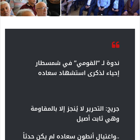
ندوة لـ “القومي” في شمسطار
إحياء لذكرى استشهاد سعاده
جريج: التحرير لا يُنجز إلا بالمقاومة
وهي ثابت أصيل
..واغتيال أنطون سعاده لم يكن حدثاً