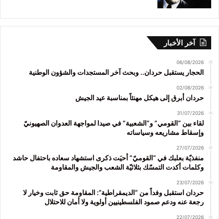
آخر الأخبار
06/08/2026
الحجار يستقبل حردان.. وبحث آخر المستجدات والشؤون الوطنية
02/08/2026
حردان أبرق إلى هيكل مهنئاً بمناسبة عيد الجيش
31/07/2026
لقاء بين “القومي” و”الشعبية” في صيدا لمواجهة العدوان الصهيونيّ
وإسقاط مشاريعه وسياساته
27/07/2026
منفذيّة بعلبك في “القوميّ” أحيَت ذكرى استشهاد سعاده باحتفال حاشد
وكلمات أكدت التمسّك بثلاثيّة الشعب والجيش والمقاومة
23/07/2026
حردان استقبل وفداً من “الديمقراطية”: المقاومة حق ثابت وخيار لا
رجعة عنه ودعم صمود الفلسطينيين أولوية ولا أمان للاحتلال
22/07/2026