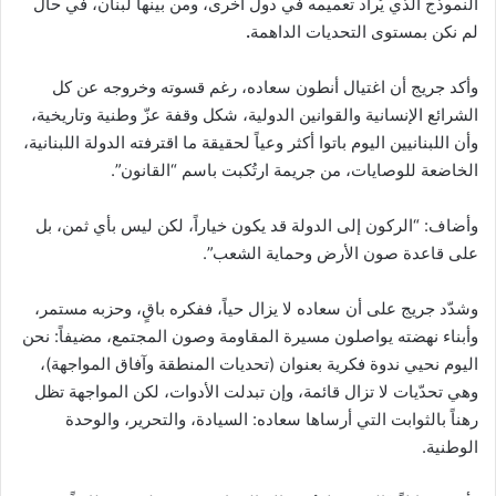
النموذج الذي يُراد تعميمه في دول أخرى، ومن بينها لبنان، في حال
لم نكن بمستوى التحديات الداهمة
.
وأكد جريج أن اغتيال أنطون سعاده، رغم قسوته وخروجه عن كل
الشرائع الإنسانية والقوانين الدولية، شكل وقفة عزّ وطنية وتاريخية،
وأن اللبنانيين اليوم باتوا أكثر وعياً لحقيقة ما اقترفته الدولة اللبنانية،
الخاضعة للوصايات، من جريمة ارتُكبت باسم “القانون”.
وأضاف: “الركون إلى الدولة قد يكون خياراً، لكن ليس بأي ثمن، بل
على قاعدة صون الأرض وحماية الشعب”.
وشدّد جريج على أن سعاده لا يزال حياً، ففكره باقٍ، وحزبه مستمر،
وأبناء نهضته يواصلون مسيرة المقاومة وصون المجتمع، مضيفاً: نحن
اليوم نحيي ندوة فكرية بعنوان (تحديات المنطقة وآفاق المواجهة)،
وهي تحدّيات لا تزال قائمة، وإن تبدلت الأدوات، لكن المواجهة تظل
رهناً بالثوابت التي أرساها سعاده: السيادة، والتحرير، والوحدة
الوطنية.