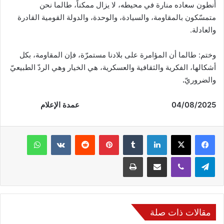
أنطون سعاده منارة في محيطه، لا يزال ممكناً، طالما نحن
متمسّكون بالمقاومة، والسيادة، والوحدة، والدولة القومية القادرة
والعادلة.
وختم: طالما أن المؤامرة على بلادنا مستمرّة، فإن المقاومة، بكل
أشكالها، الفكرية والثقافية والعسكرية، هي الخيار وهي الردّ الطبيعيّ
والضروريّ
.
04/08/2025 عمدة الإعلام
فيسبوك
‫X
لينكدإن
‏Tumblr
بينتيريست
‏Reddit
‏VKontakte
واتساب
تيلقرام
ڤايبر
مشاركة عبر البريد
طباعة
مقالات ذات صلة