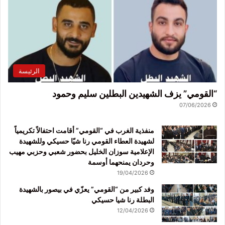
الرئيسة
“القومي” يزف الشهيدين البطلين سليم وحمود
07/06/2026
منفذية الغرب في “القومي” أقامت احتفالاً تكريمياً
لشهيدة العطاء القومي رنا شيّا حسيكي وللشهيدة
الإعلامية سوزان الخليل بحضور شعبي وحزبي مهيب
وحردان يمنحهما أوسمة
19/04/2026
وفد كبير من “القومي” يعزّي في بيصور بالشهيدة
البطلة رنا شيا حسيكي
12/04/2026