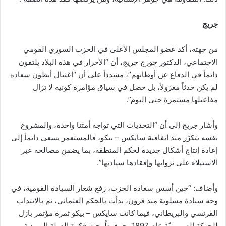
جريج
من جهته، أكد عضو المجلس الأعلى في الحزب السوري القومي
الاجتماعي، الدكتور جورج جريج، أن “الأحرار في هذه البلاد يلتقون
دائماً في الدفاع عن أوطانهم”، مشدداً على أن “اغتيال أنطون سعاده
لم يكن حدثاً معزولاً، بل حصل في سياق مؤامرة كونية لا تزال
مفاعيلها مستمرة حتى اليوم”.
وأشار جريج إلى أن “التحديات التي تواجه أمتنا واحدة، والمشروع
نفسه يتكرّر منذ اتفاقية سايكس – بيكو، فالمستعمر يسعى دائماً إلى
إعادة إنتاج أشكال جديدة لحكم المنطقة، بما يضمن مصالحه عبر
الاستيلاء على ثرواتها وإفقادها سيادتها”.
وأضاف: “حين أسس سعاده الحزب، رفع شعار السيادة القومية، في
وجه سيادة مسلوبة منذ قرون، بدأت بالحكم العثماني، ثم بالانتداب
الفرنسي والبريطاني، فيما كانت سايكس – بيكو ثمرة مؤتمر بازل
للحركة الصهيونيّة عام 1897، حيث طُرحت فكرة الدولة اليهودية،