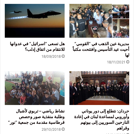
مديرية عين الذهب في “القومي”
هل تسعى “اسرائيل” في عدوانها
أحيت عيد التأسيس وافتتحت مكتباً
للانتقام من اتفاق إدلب؟
لها
18/09/2018
18/11/2021
حردان: نتطلع إلى دور يوناني
نشاط رياضي – تربوي لأشبال
وأوروبي لمساعدة لبنان في إعادة
وطلبة منفذية صور وحصص
النازحين السوريين إلى بيوتهم
قرطاسية مقدمة من جمعية “نور”
وقراهم
29/10/2018