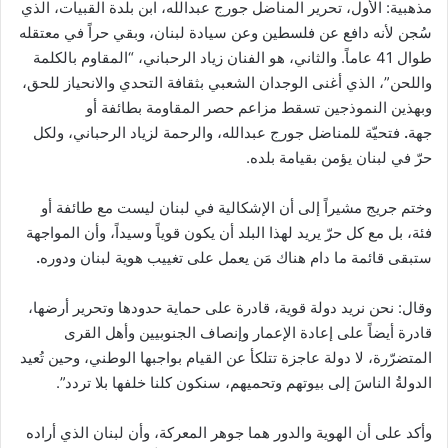
مذهبية: الأول، تحرير المناضل جورج عبدالله، ابن بلدة القبيات، الذي
سُجن لأنه دافع عن فلسطين وعن سيادة لبنان، وبقي حراً في معتقله
طوال 41 عاماً. والثاني، هو الفنان زياد الرحباني، “المقاوم بالكلمة
واللحن”، الذي أغنى الوجدان الشعبي بثقافة التحدي والانحياز للحق،
وبهذين النموذجين تسقط مزاعم حصر المقاومة بطائفة أو
جهة
.
فتحيّة للمناضل جورج عبدالله، والرحمة لزياد الرحباني، ولكل
حرّ في لبنان يؤمن بقيامة بلده.
وختم جريج مشيراً إلى أن الإشكالية في لبنان ليست مع طائفة أو
فئة، بل مع كل حرّ يريد لهذا البلد أن يكون قوياً وسيداً، وأن المواجهة
ستبقى قائمة ما دام هناك مَن يعمل على تغييب هوية لبنان ودوره
.
وقال: نحن نريد دولة قوية، قادرة على حماية حدودها وتحرير أرضها،
قادرة أيضاً على إعادة الإعمار وإنصاف الجنوبيين وأهل القرى
المتضرّرة، لا دولة عاجزة تتلكأ عن القيام بواجبها الوطني، وحين تُعيد
الدولةُ الناسَ إلى بيوتهم وتحميهم، سنكون كلنا خلفها بلا تردد”.
وأكد على أن الهوية والدور هما جوهر المعركة، وأن لبنان الذي أراده