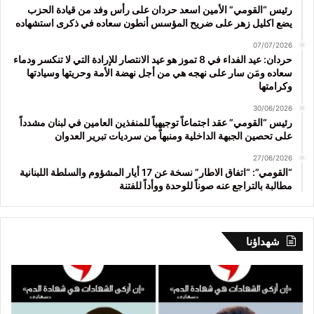
رئيس “القومي” الأمين اسعد حردان على رأس وفد من قيادة الحزب
يضع اكليل زهر على ضريح المؤسس أنطون سعاده في ذكرى استشهاده
07/07/2026
حردان: عيد الفداء في 8 تموز هو عيد الانتصار للإرادة التي لا تنكسر ودماء
سعاده ومَن سار على نهجه هي من أجل نهضة الأمة وحريتها وسيادتها
وكرامتها
30/06/2026
رئيس “القومي” عقد اجتماعاً توجيهياً للمنفذين العامين في لبنان مشدداً
على تحصين الجبهة الداخلية ومنبهاً من سرديات تبرير العدوان
27/06/2026
“القومي”: “اتفاق الاطار” نسخة عن 17 أيار المشؤوم والسلطة اللبنانية
مطالبة بالتراجع عنه صوناً للوحدة ووأداً للفتنة
شهداؤنا