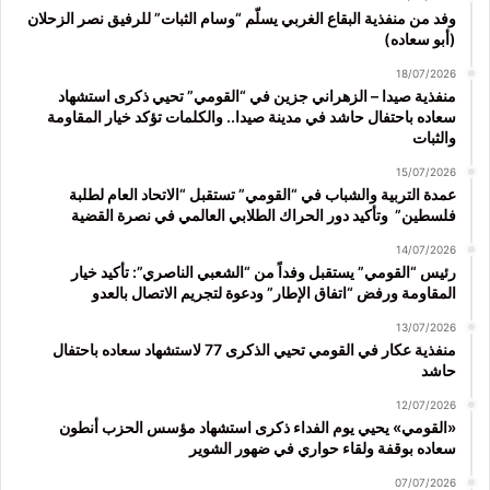
وفد من منفذية البقاع الغربي يسلّم “وسام الثبات” للرفيق نصر الزحلان
(أبو سعاده)
18/07/2026
منفذية صيدا – الزهراني جزين في “القومي” تحيي ذكرى استشهاد
سعاده باحتفال حاشد في مدينة صيدا.. والكلمات تؤكد خيار المقاومة
والثبات
15/07/2026
عمدة التربية والشباب في “القومي” تستقبل “الاتحاد العام لطلبة
فلسطين” وتأكيد دور الحراك الطلابي العالمي في نصرة القضية
14/07/2026
رئيس “القومي” يستقبل وفداً من “الشعبي الناصري”: تأكيد خيار
المقاومة ورفض “اتفاق الإطار” ودعوة لتجريم الاتصال بالعدو
13/07/2026
منفذية عكار في القومي تحيي الذكرى 77 لاستشهاد سعاده باحتفال
حاشد
12/07/2026
«القومي» يحيي يوم الفداء ذكرى استشهاد مؤسس الحزب أنطون
سعاده بوقفة ولقاء حواري في ضهور الشوير
07/07/2026