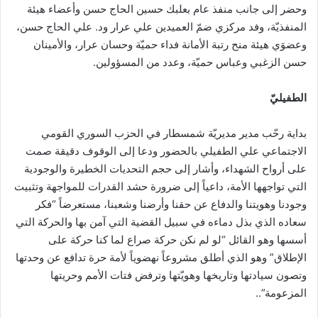
وحضر إلى جانب منفذ عام بعلبك حسين الحاج حسن وأعضاء هيئة
المنفذيّة، وفد مركزي ضمّ العميدين علي عرار ود. علي الحاج حسن،
وعضوَي هيئة منح رتبة الأمانة فداء حميّة وحسان عرار، والأمينان
حسن الزغبي وعباس حميّة، وعدد من المسؤولين.
الطفيليّ
بداية رحّب مدير مديريّة شمسطار في الحزب السوري القومي
الاجتماعي علي الطفيلي بالحضور ودعا إلى الوقوف دقيقة صمت
على أرواح الشهداء، وأشار إلى حجم التحديات الخطيرة والوجودية
التي تواجهها الأمة، داعياً إلى ضرورة حشد القدرات للمواجهة وتثبيت
وجودنا وهويتنا والدفاع عن حقنا وأرضنا وشعبنا، مستعرضاً “فكر
سعاده الذي بذل دماءه في سبيل القضية التي آمن بها والحركة التي
أسسها وهو القائل “لو لم نكن حركة صراع لما كنا حركة على
الإطلاق” وهو الذي أطلق مشروعاً نهضوياً لأمة حرة تدافع عن وحدتها
وتصون سيادتها وتاريخها وهويّتها وترفض فتات الأمم وحريتها
المزعومة”..