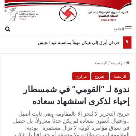
بح
القائمة
حردان أبرق إلى هيكل مهنئاً بمناسبة عيد الجيش
الرئيسية
/
الرئيسة
الرئيسة
الفروع
مركزي
ندوة لـ “القومي” في شمسطار
إحياء لذكرى استشهاد سعاده
جريج: التحرير لا يُنجز إلا بالمقاومة وهي ثابت أصيل
..واغتيال أنطون سعاده لم يكن حدثاً معزولاً، بل حصل
في سياق مؤامرة كونية لا تزال مستمرة بودية:
المقاومة ليست طائفة ولا منطقة أو جغرافيا بل فكرة