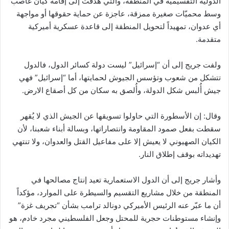
الدوليّة التقسيميّة في المنطقة، والتي هدفت إلى إقامة كيان غاصب
وسط محميّات صغيرة ممزقة، عاجزة عن حماية حقوقها أو مواجهة
أي عدوان، تمهيداً لتحويل المنطقة إلى قاعدة عسكرية أميركية
متقدمة.
ولفت جريج إلى أن “إسرائيل” ليست دولة كسائر الدول، فالدول
تتشكل من شعوب وتؤسس الجيوش لحمايتها، أما “إسرائيل” فهي
جيش أُلبس شكل الدولة، وأُلصق به سكان من كل أصقاع الارض.
وقال: إن الأسطورة التي حاولوا تسويقها عن الجيش الذي لا يُقهر
سقطت بفعل صمود المقاومة وانتصاراتها، وبسالة أبناء شعبنا، لأن
الكيان الصهيوني لا يعيش إلا على مفاعيل القتل والعدوان، ولا تنتهي
تهديداته بوقف إطلاق النار.
وأشار جريج إلى أن الدول الاستعمارية تعيد إنتاج مصالحها في
المنطقة من خلال مشاريع التقسيم والسيطرة على الموارد، مؤكداً
أن ما عبّر عنه الرئيس الأميركي دونالد ترامب بشأن “تجريف غزة”
وإنشاء مستوطنات حجرية للمحتل وجعل الفلسطيني مجرد خادم، هو