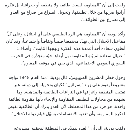
ولفت إلى أن “المقاومة ليست طائفة ولا منطقة أو جغرافيا، بل فكرة
أرادوا ضربها من خلال تطييفها، وتحويل الصراع من صراع مع العدو
إلى تصارع بين الطوائف”.
وأكد بودية أن “المقاومة هي الرد الطبيعي على أي احتلال، وعلى كلّ
مفاعيل الاحتلال التي تهدّد مجتمعنا قيمياً وثقافياً واجتماعياً، وقد كان
أنطون سعاده أحد أعمدة هذه الفكرة ونهجها الثابت”، وأضاف:
“اغتيال سعاده لم يُنهِ المقاومة، بل أبقاها حيّة متجذّرة في الحزب
السوري القومي الاجتماعي، الذي بقي في موقعه المقاوم”.
وحول خطر المشروع الصهيونيّ، قال بودية: “منذ العام 1948 نواجه
مشروعاً يقوم على زرع “إسرائيل” ككيان وتحويله إلى دولة، عبر
تفتيت المنطقة وإغراقها في النزاعات الطائفية والمذهبية. وما
نشهده من محاولات لتطييف المقاومة والإيحاء بأنها مقاومة لطائفة
واحدة، هو جزء من هذا المخطط، لأن العدو يدرك أن الطائفية نقيض
لفكرة المقاومة، وأن تغذية الانقسامات يسهّل قيام دولة الاحتلال”.
ولفت بودية، إلى أن “العدو يتمدّد في المنطقة لتحقيق مشروعه