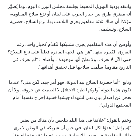
وانتقد بودية التهويل المحيط بجلسة مجلس الوزراء اليوم، وما يُصوَّر
أنه مفترق طرق بين خيار الحرب على لبنان أو نزع سلاح المقاومة،
مؤكدًا أن هناك ثلاثة مفاهيم يجري التلاعب بها: نزع السلاح، حصرية
السلاح، وتسليمه
.
وأوضح أن هذه المفاهيم يجري تشبيكها لتُقدَّم كخيار واحد، رغم
الفروق الكبيرة بينها. “مَن هي الجهة القادرة فعلياً على نزع السلاح؟
حتى الآن لا نعرف، ولا نظنّ أنّها موجودة”، وأضاف: “لم نعرف في
التاريخ مقاومةً سلّمت سلاحها قبل تحقيق أهدافها”.
وتابع: “أما حصرية السلاح بيد الدولة، فهو أمر جيد، لكن متى؟ عندما
تكون هذه الدولة أولويّتها طرد الاحتلال لا الصمت عن خروقه، ولا أن
تعجز عن إصدار بيان نعي لشهداء جيشها خشية إحراج نفسها أمام
المجتمع الدولي”.
وختم بالقول: “خلافنا في هذا البلد يتلخص بأن هناك من يعتبر
“إسرائيل” عدوًا لكل لبنان، في حين أن شريكه في الوطن لا يرى
ذلك. المقاومة هي جوهر الإنسانية، ومن يرفضها فقد هذه الصفة”.