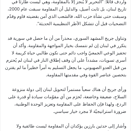
وأردف قائلاً: “التحرير لا يُنجز إلا بالمقاومة، وهي ليست طارئاً في
تاريخ لبنان، بل ثابت أصيل، والدليل أن المقاومة سبقت عام 2000،
وسبقت حتى نشأة حزب الله، فالشعب الذي آمن بقضيته قاوم وقدّم
التضحيات قبل أن تتشكل الأطر التنظيمية الحديثة”.
وتناول جريج المشهد السوري، محذراً من أن ما حصل في سورية قد
يتكرر في لبنان إن لم نتمسك بخيار المواجهة والمقاومة. وأكد أن
تحفيز الوعي الجمعيّ واجب دائم حتى نكون طالبي حياة كريمة لا
أسرى تسويات، مشدداً على أن وقف إطلاق النار في لبنان لم يُحترم
من قبل العدو الصهيوني، ما يجعل التسليم به أمراً خطيراً ما لم يقترن
بتحصين عناصر القوة وفي مقدمتها المقاومة
.
ورأى جريج أن هناك سعياً مستمراً لتحويل لبنان إلى دولة منزوعة
السلاح، ضعيفة وخاضعة، تُحرَم من أي مقوّمات سيادة أو قدرة على
الردع، ولهذا فإن الحفاظ على المقاومة وتعزيز الوحدة الوطنية،
ضرورة استراتيجيّة لا مجرد خيار سياسي
.
وأشار إلى حدثين بارزين يؤكدان أن المقاومة ليست طائفية ولا