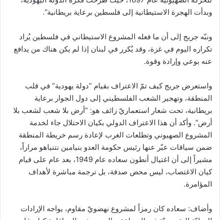
وبدأت الهجرة الاستيطانية إلى فلسطين برعاية بريطانية”.
ونبّه جريج إلى أن ما فعله المشروع الاستيطاني في فلسطين يُراد
تكراره اليوم في غزة، وقد يُكرر في لبنان إذا لم يكن هناك من يدافع
عنه بوعي وإرادة وقوة.
واستعرض جريج كيف تمّ الاعتراف بقيام “دولة يهودية” في قلب
المنطقة، وتهجير الشعب الفلسطيني إلى دول الجوار برعاية
بريطانية، تحت شعار استعماريّ زائف هو: “أرض بلا شعب لشعب بلا
أرض”. وأكد أن هذا الاعتراف الدولي بكيان الاحتلال جاء لخدمة
المشروع الصهيوني وتطلعات الغرب لإعادة رسم خريطة المنطقة
ضمن سياقات عبّر عنها رئيس حكومة العدو بنيامين نتنياهو مراراً،
مشيراً إلى أن اغتيال أنطون سعاده عام 1949، بعد عام على قيام
كيان الاغتصاب، ليس محض صدفة، بل ترجمة مباشرة لأهداف
المؤامرة.
وأضاف: سعاده كان رمزاً لمشروع نهضويّ مقاوم، يواجه الإرادات