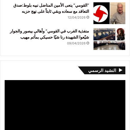
“القومي” ينعى الأمين المناضل نبيه بلوط:صدق
التعاقد مع سعاده وبقي ثابتاً على نهج حزبه
12/04/2026
منفذية الغرب في القومي” وأهالي بيصور والجوار
شيّعوا الشهيدة رنا شيّا حسيكي بمأتم مهيب
09/04/2026
النشيد الرسمي
مشغل
الفيديو