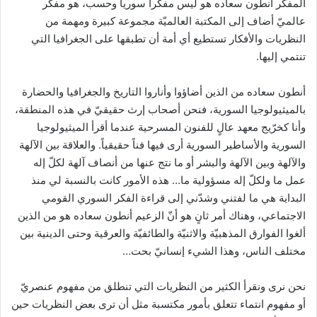
المفكر أنطون سعاده هو ليس مفكراً سورياً وحسب، هو مفكر
عالميّ أضاف إلى المكتبة العالميّة مجموعة كبيرة ومهمة من
النظريات والأفكار تستطيع أي أمة أن تطبقها على الجغرافيا التي
تنتمي إليها.
أنطون سعاده من الذين أضاؤوا وأناروا التاريخ والجغرافيا والحضارة
بالميثيولوجيا السورية، فنحن أصحاب إرث حقيقيّ في هذه المنطقة،
وأنا كخرّيج معهد عالٍ للفنون المسرحية عندما أقرأ الميثيولوجيا
السورية والأساطير السورية أرى فيها فناً حقيقياً. والعلاقة بين الآلهة
والآلهة وبين الآلهة والبشر أو ما نتج عنها من أنصاف آلهة لكلّ إله
عمل ما ولكلّ إله مسؤولية ما… هذه الأمور كانت بالنسبة لي منذ
البداية هي ما لفتني وشدّني إلى قراءة الفكر السوري القومي
الاجتماعي، وهناك أمر ثانٍ هو أنّ الزعيم أنطون سعاده هو من الذين
ألغوا الفوارق المذهبيّة والاثنيّة والطائفيّة والعرقية وحتى الدينية بين
مختلف الناس، وهذا الشيء إنسانيّ بحت…
نحن نرى ونقرأ الكثير من النظريات التي تنطلق من مفهوم عنصريّ
أو مفهوم انتماء تتعلق بأمور مكتسبة مثل أن ترى بعض النظريات حين