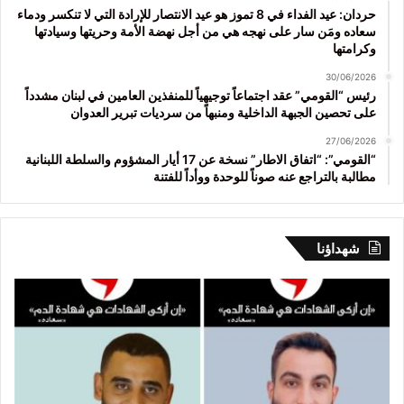
حردان: عيد الفداء في 8 تموز هو عيد الانتصار للإرادة التي لا تنكسر ودماء
سعاده ومَن سار على نهجه هي من أجل نهضة الأمة وحريتها وسيادتها
وكرامتها
30/06/2026
رئيس “القومي” عقد اجتماعاً توجيهياً للمنفذين العامين في لبنان مشدداً
على تحصين الجبهة الداخلية ومنبهاً من سرديات تبرير العدوان
27/06/2026
“القومي”: “اتفاق الاطار” نسخة عن 17 أيار المشؤوم والسلطة اللبنانية
مطالبة بالتراجع عنه صوناً للوحدة ووأداً للفتنة
شهداؤنا