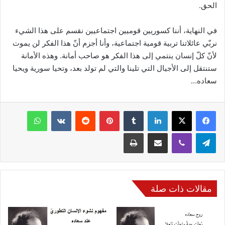
الحق.
في النهاية، أننا كسوريين قوميين اجتماعيين نقسم على هذا الشيء
نربّي عائلاتنا تربية قومية اجتماعية، وأنا أجزم أنّ هذا الفكر لن يموت
لأنّ كلّ إنسان ينتمي إلى هذا الفكر هو صاحب أمانة. وهذه الأمانة
ستنتقل إلى الأجيال التي تلينا والتي لم تولد بعد، وتحيا سورية ويحيا
سعاده…
فيسبوك
‫X
لينكدإن
‏Tumblr
بينتيريست
‏Reddit
‏VKontakte
واتساب
تيلقرام
ڤايبر
مشاركة عبر البريد
طباعة
مقالات ذات صلة