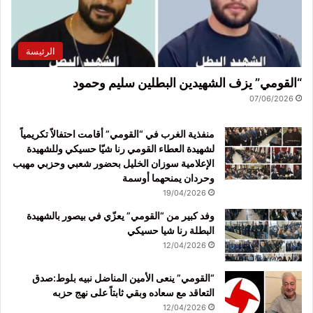
الرئيسة
“القومي” يزف الشهيدين البطلين سليم وحمود
07/06/2026
منفذية الغرب في “القومي” أقامت احتفالاً تكريمياً
لشهيدة العطاء القومي رنا شيّا حسيكي وللشهيدة
الإعلامية سوزان الخليل بحضور شعبي وحزبي مهيب
وحردان يمنحهما أوسمة
19/04/2026
وفد كبير من “القومي” يعزّي في بيصور بالشهيدة
البطلة رنا شيا حسيكي
12/04/2026
“القومي” ينعى الأمين المناضل نبيه بلوط:صدق
التعاقد مع سعاده وبقي ثابتاً على نهج حزبه
12/04/2026