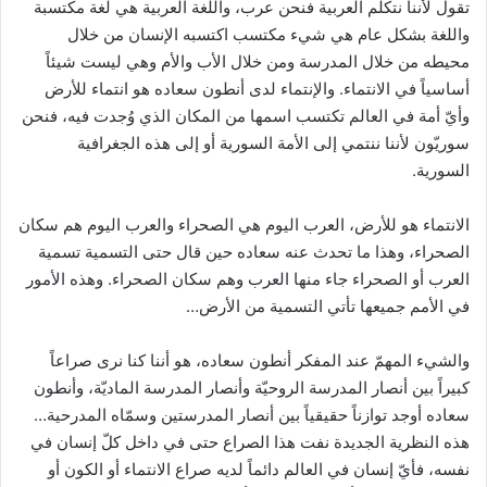
تقول لأننا نتكلم العربية فنحن عرب، واللغة العربية هي لغة مكتسبة
واللغة بشكل عام هي شيء مكتسب اكتسبه الإنسان من خلال
محيطه من خلال المدرسة ومن خلال الأب والأم وهي ليست شيئاً
أساسياً في الانتماء. والإنتماء لدى أنطون سعاده هو انتماء للأرض
وأيّ أمة في العالم تكتسب اسمها من المكان الذي وُجدت فيه، فنحن
سوريّون لأننا ننتمي إلى الأمة السورية أو إلى هذه الجغرافية
السورية.
الانتماء هو للأرض، العرب اليوم هي الصحراء والعرب اليوم هم سكان
الصحراء، وهذا ما تحدث عنه سعاده حين قال حتى التسمية تسمية
العرب أو الصحراء جاء منها العرب وهم سكان الصحراء. وهذه الأمور
في الأمم جميعها تأتي التسمية من الأرض…
والشيء المهمّ عند المفكر أنطون سعاده، هو أننا كنا نرى صراعاً
كبيراً بين أنصار المدرسة الروحيّة وأنصار المدرسة الماديّة، وأنطون
سعاده أوجد توازناً حقيقياً بين أنصار المدرستين وسمّاه المدرحية…
هذه النظرية الجديدة نفت هذا الصراع حتى في داخل كلّ إنسان في
نفسه، فأيّ إنسان في العالم دائماً لديه صراع الانتماء أو الكون أو