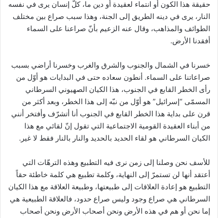
حقيقة هذا الكون أو انتماء لعقيدة أو دين ما، كلّ إنسان يرى في نفسه
النار، يرى في دينه الطريق إلى الجنة، وهذا سبب صراع بين مختلف
الطوائف والمذاهب، وقال عنه الزعيم بأنّ صراعنا على السماء
أفقدنا الأرض.
خسرنا في الشمال والجنوب والشرق والغرب وخسرنا أراضي بسبب
صراعاتنا على السماء. أنطون سعاده حتى في البدايات هو أوّل من
رأى الخطر القابع في الجنوب، هذا الكيان الصهيوني السرطاني
المسمّى “إسرائيل” هو أوّل من نبّه إلى هذا الخطر، وبعد أكثر من
قرن على بداية هذا الخطر القابع في الجنوب أنا أتشرّف وأفتخر أنني
من أبناء العقيدة القومية الاجتماعية التي تقول إنّ لقائي مع هذا
الكيان السرطاني هو لقاء الحديد بالحديد والنار بالنار فقط لا غير.
للأسف نحن وصلنا إلى زمن نرى فيه التطبيع وهذه الترهّات التي
أعتقد أنها لن تستمرّ إلى النهاية، وكلمة تطبيع هي كلمة خاطئة حقاً
التطبيع هو إعادة العلاقات إلى طبيعتها، وطبيعة العلاقة مع هذا الكيان
السرطاني هي صراع وجود وليس صراع حدود، فالعلاقة الطبيعية هي
إما نحن أو هم في هذه الأرض ونحن أصحاب الأرض ونحن أصحاب