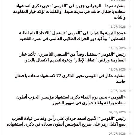
منفذية صيدا – الزهراني جزين في “القومي” تحيي ذكرى استشهاد
سعاده باحتفال حاشد في مدينة صيدا.. والكلمات تؤكد خيار المقاومة
والثبات
15/07/2026
عمدة التربية والشباب في “القومي” تستقبل “الاتحاد العام لطلبة
فلسطين” وتأكيد دور الحراك الطلابي العالمي في نصرة القضية
14/07/2026
رئيس “القومي” يستقبل وفداً من “الشعبي الناصري”: تأكيد خيار
المقاومة ورفض “اتفاق الإطار” ودعوة لتجريم الاتصال بالعدو
13/07/2026
منفذية عكار في القومي تحيي الذكرى 77 لاستشهاد سعاده باحتفال
حاشد
12/07/2026
«القومي» يحيي يوم الفداء ذكرى استشهاد مؤسس الحزب أنطون
سعاده بوقفة ولقاء حواري في ضهور الشوير
07/07/2026
رئيس “القومي” الأمين اسعد حردان على رأس وفد من قيادة الحزب
يضع اكليل زهر على ضريح المؤسس أنطون سعاده في ذكرى استشهاده
07/07/2026