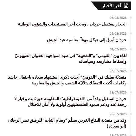
آخر الأخبار
06/08/2026
الحجار يستقبل حردان.. وبحث آخر المستجدات والشؤون الوطنية
02/08/2026
حردان أبرق إلى هيكل مهنئاً بمناسبة عيد الجيش
31/07/2026
لقاء بين “القومي” و”الشعبية” في صيدا لمواجهة العدوان الصهيونيّ
وإسقاط مشاريعه وسياساته
27/07/2026
منفذيّة بعلبك في “القوميّ” أحيَت ذكرى استشهاد سعاده باحتفال حاشد
وكلمات أكدت التمسّك بثلاثيّة الشعب والجيش والمقاومة
23/07/2026
حردان استقبل وفداً من “الديمقراطية”: المقاومة حق ثابت وخيار لا
رجعة عنه ودعم صمود الفلسطينيين أولوية ولا أمان للاحتلال
22/07/2026
وفد من منفذية البقاع الغربي يسلّم “وسام الثبات” للرفيق نصر الزحلان
(أبو سعاده)
18/07/2026