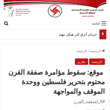
بح
القائمة
حردان أبرق إلى هيكل مهنئاً بمناسبة عيد الجيش
الرئيسية
/
الرئيسة
الرئيسة
تقارير
موقع: سقوط مؤامرة صفقة القرن
محتوم بتحرير فلسطين ووحدة
الموقف والمواجهة
#لا_لصفقة_القرن