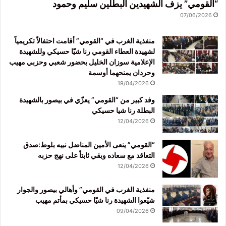
“القومي” يزف الشهيدين البطلين سليم وحمود
07/06/2026
منفذية الغرب في “القومي” أقامت احتفالاً تكريمياً
لشهيدة العطاء القومي رنا شيّا حسيكي وللشهيدة
الإعلامية سوزان الخليل بحضور شعبي وحزبي مهيب
وحردان يمنحهما أوسمة
19/04/2026
وفد كبير من “القومي” يعزّي في بيصور بالشهيدة
البطلة رنا شيا حسيكي
12/04/2026
“القومي” ينعى الأمين المناضل نبيه بلوط:صدق
التعاقد مع سعاده وبقي ثابتاً على نهج حزبه
12/04/2026
منفذية الغرب في القومي” وأهالي بيصور والجوار
شيّعوا الشهيدة رنا شيّا حسيكي بمأتم مهيب
09/04/2026