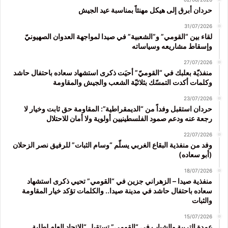
حردان أبرق إلى هيكل مهنئاً بمناسبة عيد الجيش
31/07/2026
لقاء بين “القومي” و”الشعبية” في صيدا لمواجهة العدوان الصهيونيّ
وإسقاط مشاريعه وسياساته
27/07/2026
منفذيّة بعلبك في “القوميّ” أحيَت ذكرى استشهاد سعاده باحتفال حاشد
وكلمات أكدت التمسّك بثلاثيّة الشعب والجيش والمقاومة
23/07/2026
حردان استقبل وفداً من “الديمقراطية”: المقاومة حق ثابت وخيار لا
رجعة عنه ودعم صمود الفلسطينيين أولوية ولا أمان للاحتلال
22/07/2026
وفد من منفذية البقاع الغربي يسلّم “وسام الثبات” للرفيق نصر الزحلان
(أبو سعاده)
18/07/2026
منفذية صيدا – الزهراني جزين في “القومي” تحيي ذكرى استشهاد
سعاده باحتفال حاشد في مدينة صيدا.. والكلمات تؤكد خيار المقاومة
والثبات
15/07/2026
عمدة التربية والشباب في “القومي” تستقبل “الاتحاد العام لطلبة