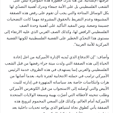
عرفتها الإنسانية. من هنا ندرك خطورة هذه المؤامرة ليس على
الشعب الفلسطيني بل على الأمة جمعاء وندرك أهمية التصدّي لها
بكل الوسائل المتاحة والتي يجب أن تقوم على رفض هذه الصفقة
المشبوهة وعدم التفريط بالحقوق المشروعة مهما كانت التضحيات
جسيمة وصعبة. ومن المفيد التأكيد على أهمية وحدة الصف
الفلسطيني الرافض لها، وكذلك الصف العربي الذي عليه الارتقاء إلى
مستوى هذا التحدّي الخطير على القضية الفلسطينية لكونها القضية
المركزية للأمة العربية”.
وأضاف: “إن الاندفاع الذي تُبديه الإدارة الأميركية من اجل إعادة
الحياة إلى هذه الصفقة التي ولدت ميتة جراء رفضها من قبل الشعب
الفلسطيني والعربي إنما يستهدف في هذه الظروف خدمة الرئيس
الأميركي ترامب في حملته الانتخابية لفترة ثانية، بعدما أصابها من
هزات وانتكاسات خاصة بعد سياساته المتهورة في إدارته للبيت
الأبيض والتي أوصلته إلى الاستجواب من قبل الكونغرس الأميركي
وطلب تنحيته لأخطائه التي أضرّت بهيبة وسمعة الولايات المتحدة
الأميركية أمام العالم، وكذلك فإن السعي المحموم لترويج هذه
الصفقة يأتي كطوق نجاة لنتنياهو الذي يواجه تحديات داخلية بعد