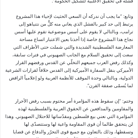
فشله في تحقيق الأغلبية لتشكيل الحكومة”.
وتابع: “ما يجب أن ندركه أن السعي الحثيث لإحياء هذا المشروع
يرتبط إلى حد كبير بالفشل الذي يعاني منه كلٌّ من نتنياهو إلى
ترامب، وبالتالي لا يقوم على أسس موضوعية تقوم عليها أسس
نجاح هذا المشروع خاصة إذا أخذنا بعين الاعتبار اتساع مساحة
المعارضة الفلسطينية الشديدة والتي شملت حتى الأطراف التي
سعت إلى تحقيق السلام مع الجانب الصهيوني في فترات سابقة،
وكذلك رفض العرب جميعهم التخلّي عن القدس ورفضهم القرار
الأميركي بنقل السفارة الأميركية إلى القدس خلافاً لقرارات الشرعية
الدولية، وبالتالي وحدة الموقف للأنظمة العربية ولو إعلامياً الرافض
لما يُسمّى صفقة القرن”.
وختم: “إن سقوط هذه المؤامرة أمر محتوم بسبب رفض الأحرار
والمقاومين والمدافعين عن الحقوق العربية والفلسطينية لهذه
المؤامرة التي نعني بيع فلسطين ومقدّساتها للاحتلال الصهيوني. وهذا
لن يتحقق طالما أن قوى المقاومة واعية لها وستتصدّى لها
وتسقطها، وذلك بالتعاون مع جميع قوى التحرّر والدفاع عن قضايا