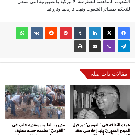
الشعوب المناهضة للغطرسة الأميركية والصهيونية التي تسعى
للتحكم بمصائر الشعوب ونهب تاريخها وثرواتها.
فيسبوك
‫X
لينكدإن
‏Tumblr
بينتيريست
‏Reddit
‏VKontakte
واتساب
تيلقرام
ڤايبر
مشاركة عبر البريد
طباعة
مقالات ذات صلة
عمدة الثقافة في “القومي”: برحيل
مديرية الطلبة بمنفذية حلب في
المبدع السوريّ وليد إخلاصي تفقد
“القوميّ” نظمت حملة تنظيف