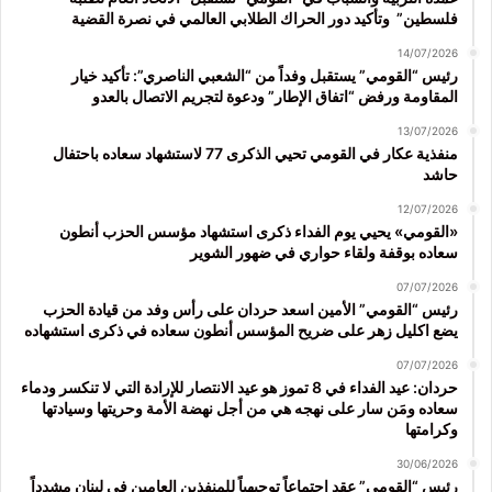
فلسطين” وتأكيد دور الحراك الطلابي العالمي في نصرة القضية
14/07/2026
رئيس “القومي” يستقبل وفداً من “الشعبي الناصري”: تأكيد خيار
المقاومة ورفض “اتفاق الإطار” ودعوة لتجريم الاتصال بالعدو
13/07/2026
منفذية عكار في القومي تحيي الذكرى 77 لاستشهاد سعاده باحتفال
حاشد
12/07/2026
«القومي» يحيي يوم الفداء ذكرى استشهاد مؤسس الحزب أنطون
سعاده بوقفة ولقاء حواري في ضهور الشوير
07/07/2026
رئيس “القومي” الأمين اسعد حردان على رأس وفد من قيادة الحزب
يضع اكليل زهر على ضريح المؤسس أنطون سعاده في ذكرى استشهاده
07/07/2026
حردان: عيد الفداء في 8 تموز هو عيد الانتصار للإرادة التي لا تنكسر ودماء
سعاده ومَن سار على نهجه هي من أجل نهضة الأمة وحريتها وسيادتها
وكرامتها
30/06/2026
رئيس “القومي” عقد اجتماعاً توجيهياً للمنفذين العامين في لبنان مشدداً