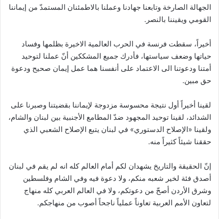
الجهالة الصارخة وتابعنا جهادنا وعملنا بالاطمئنان المستمدّ من إيماننا
القومي ويقيننا بالنصر.
أخيراً، سقطت فرنسة في الحرب العالمية الاخيرة بظلمها وفساد
حياتها وضعف سياستها، فأدرك جميع المشككين أنّ عملنا لتوحيد
أمتنا ودعوتنا الى الاعتماد على أنفسنا هما عمل إيمان صحيح ودعوة
حق مبين.
لقينا أخيراً أول نتيجة محسوسة مزدوجة لإيماننا بقضيتنا وصبرنا على
الشدائد، لقينا توحيد المجهود ضدّ المطامع الأجنبية بين لبنان والشام،
ولقينا «الإصلاح الدستوري» في لبنان يتبع الإصلاح الشعبي الذي
حققنا شيئاً كثيراً منه.
إنّ الحقيقة والتاريخ يشهدان لكم أمام العالم كله انه لم يقم في لبنان
أصدق فئة لخير شعبه منكم، ولا دعوة فيه وفي الشام وفلسطين
وشرق الأردن أصحّ من دعوتكم، ولا في العالم العربي كله منهاج
لتعاون الأمم العربية تعاوناً عملياً ناجحاً أصوب من منهاجكم.