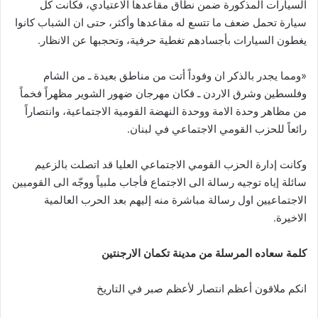
السيارات المذكورة ضمن نطاق مقاعدها الاعتيادي، فكانت كل
سيارة تحمل ضعف ما تتسع له مقاعدها وأكثر، حتى ان الشباب كانوا
يغطون السيارات بأجسادهم تغطية حرفية، وتحجبها عن الانظار.
«ومما يجدر بالذكر ان وفوداً أتت من مناطق بعيدة ـ من الشام
وفلسطين وشرق الاردن ـ فكان مهرجان ضهور الشوير مظهراً فخماً
من مظاهر وحدة الامة ووحدة النهضة القومية الاجتماعية، وانتصاراً
رائعاً للحزب القومي الاجتماعي في لبنان.
وكانت إدارة الحزب القومي الاجتماعي العليا قد اتصلت بالزعيم
سائلة إياه توجيه رسالة الى الاجتماع فأجاب ملبياً ووجّه الى القوميين
الاجتماعيين اول رسالة مباشرة منه إليهم بعد الحرب العالمية
الاخيرة.
كلمة سعاده المرسلة من مدينة تكمان الارجنتين
انكم ملاقون أعظم انتصار لأعظم صبر في التاريخ