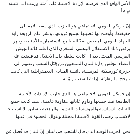
الأمر الواقع الذي فرضته الإرادة الاجنبية على أمتنا ورمت الى تثبيته
نهائياً.
إنّ حزبكم القومي الاجتماعي هو الحزب الذي أيقظ الأمة الى
حقيقتها، وأوضح لها قضيتها بجميع فروعها، ونشر علم الزوبعة راية
الجهاد القومي المقدس ضدّ المطامع الاستعمارية الأجنبية، وجهر
برفض ذلك الاستقلال الوهمي السخري الذي أعلنه قائد الجيش
الفرنسي المحتل بعد ان كانت سلطة ذاك الاحتلال قد قبضت على
أعضاء مجلس إدارة لبنان المنتخبين من قِبَل الشعب ونفتهم الى
جزيرة كورسيكة الفرنسية، دائسة المبادئ الديمقراطية التي كانت
تتبجح بها وهازئة بإرادة الشعب ونوّابه.
إن حزبكم القومي الاجتماعي هو الذي حارب الإرادات الأجنبية
الطامعة فينا جميعها وقاوم غاياتها مقاومة فاهمة، بينما كانت جميع
الفئات السياسية والمؤسسات القديمة والرجعية تتسابق بلا استثناء
لاكتساب رضى القوة الأجنبية المحتلة ولنوال الحظوة في عينها.
نحن الحزب الوحيد الذي قال للشعب في لبنان إنّ لبنان قد فُصل عن