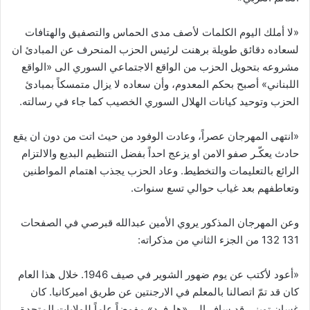
«لا أملك اليوم الكلمات لأصف مدى الحماس والتصفيق والهتافات
لسعاده دقائق طويلة برهنت لرئيس الحزب المنحرف عن المبادئ ان
مشروعه بتحويل الحزب من الواقع الاجتماعي السوري الى «الواقع
اللبناني» أصبح بحكم المعدوم، وأن سعاده لا يزال متمسكاً بمبادئ
الحزب وتوحيد كيانات الهلال السوري الخصيب كما جاء في رسالته.
«انتهى المهرجان عصراً، وعادت الوفود من حيث اتت من دون ان يقع
حادث يعكّـر صفو الامن او يزعج احداً بفضل التنظيم البديع والالتزام
الرائع بالتعليمات والتخطيط. وعاد الحزب يجذب اهتمام المواطنين
وتعاطفهم بعد غياب حوالي تسع سنوات.
وعن المهرجان المذكور يروي الأمين عبدالله قبرصي في الصفحات
131 132 من الجزء الثاني من مذكراته:
«أعود لأكتب عن يوم ضهور الشوير في صيف 1946. خلال هذا العام
كان قد تمّ اتصالنا بالمعلم في الارجنتين عن طريق اميركانيا. كان
غسان تويني قد سافر الى «هارفرد» مفوضاً عاماً للولايات المتحدة،