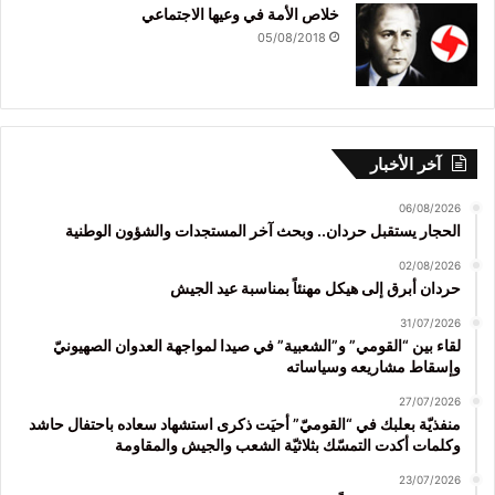
خلاص الأمة في وعيها الاجتماعي
05/08/2018
آخر الأخبار
06/08/2026
الحجار يستقبل حردان.. وبحث آخر المستجدات والشؤون الوطنية
02/08/2026
حردان أبرق إلى هيكل مهنئاً بمناسبة عيد الجيش
31/07/2026
لقاء بين “القومي” و”الشعبية” في صيدا لمواجهة العدوان الصهيونيّ
وإسقاط مشاريعه وسياساته
27/07/2026
منفذيّة بعلبك في “القوميّ” أحيَت ذكرى استشهاد سعاده باحتفال حاشد
وكلمات أكدت التمسّك بثلاثيّة الشعب والجيش والمقاومة
23/07/2026