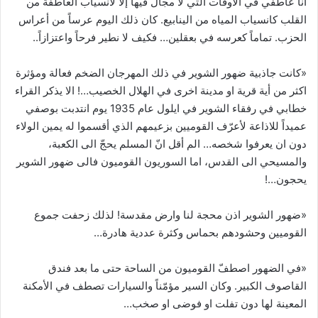
انا عاطفي في الأوقات التي لا مجال فيها إلا لانسياب العاطفة من
القلب كانسياب المياه من الينابيع. كان ذلك اليوم عرساً من أعراس
الحزب. تماماً كعرسه في بعقلين… فكيف لا نطير فرحاً واعتزازاً..
«كانت جاذبية ضهور الشوير في ذلك المهرجان الضخم فعالة ومؤثرة
اكثر من أية قرية او مدينة اخرى في الهلال الخصيب…! الا يذكر القراء
خطابي في رفقاء الشوير في ايلول عام 1935 يوم انتدبت بوصفي
عميداً للاذاعة لأعرّف القوميين بزعيمهم الذي أقسموا له يمين الولاء
دون ان يعرفوا شخصه… الم أقل انّ المسلم يحجّ الى الكعبة،
والمسيحي الى القدس، اما السوريون القوميون فالى ضهور الشوير
يحجون…!
«ضهور الشوير اذن محجة لنا وارض مقدسة! لذلك زحفت جموع
القوميين وحشودهم بحماس وكثرة عددية هادرة…
«في الضهور اصطفّ القوميون من الساحة حتى ما بعد فندق
القاصوف الكبير. وكان السير مؤمّناً والسيارات تصطف في الأمكنة
المعينة لها دون تفلت او فوضى او صخب…