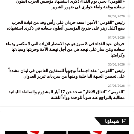
«القومي» يحيي يوم الفداء ذكرى استشهاد مؤسس الحزب أنطون
سعاده بوقفة ولقاء حواري في ضهور الشوير
07/07/2026
رئيس “القومي” الأمين اسعد حردان على رأس وفد من قيادة الحزب
يضع اكليل زهر على ضريح المؤسس أنطون سعاده في ذكرى استشهاده
07/07/2026
حردان: عيد الفداء في 8 تموز هو عيد الانتصار للإرادة التي لا تنكسر ودماء
سعاده ومَن سار على نهجه هي من أجل نهضة الأمة وحريتها وسيادتها
وكرامتها
30/06/2026
رئيس “القومي” عقد اجتماعاً توجيهياً للمنفذين العامين في لبنان مشدداً
على تحصين الجبهة الداخلية ومنبهاً من سرديات تبرير العدوان
27/06/2026
“القومي”: “اتفاق الاطار” نسخة عن 17 أيار المشؤوم والسلطة اللبنانية
مطالبة بالتراجع عنه صوناً للوحدة ووأداً للفتنة
شهداؤنا