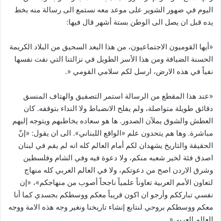
اليوم في ضهور الشوير على موعد معه نستمع الى رسالة منه بخط
يده قبل ان يصل الى الوطن بستة أشهر قال فيها:
«أيها القوميون الاجتماعيون، من هذا البعد السحيق من البلاد الكريمة
الحسنة الضيافة ومن هذا الأسر الطويل في نزالتنا التي نفت نفسها
نفياً في هذه الارض، ارسل لكم سلامي القومي «.
«عند هذا المقطع من الرسالة استمر التصفيق والهتاف المنسق
دقائق طويلة متواصلة، ولم يفلح الانضباط ولا النداء بتوقفه. كان
العطش والشوق يملآن الصدور. ها هو سعاده يخاطبهم ويتوجه إليهم
مباشرة. وها هم يتحدون علم «الواقع اللبناني». الى ان يقول: «إنّ
الحقيقة والتاريخ يشهدان لكم أمام العالم كله انه لم يقم في لبنان
اصدق فئة لخير شعبه منكم، ولا دعوة فيه وفي الشام وفلسطين
وشرق الاردن اصح من دعوتكم، ولا في العالم العربي كله منهاج
لتعاون الأمم العربية تعاوناً علمياً ناجحاً أصوب من منهاجكم»، «إن
نفسي تبارككم وأرجو ان اكون قريباً معكم ووسطكم بجسدي كما أنا
معكم ووسطكم بروحي لنتابع إنشاء تاريخنا ونغير وجه هذه الامة ووجه
العالم العربي«