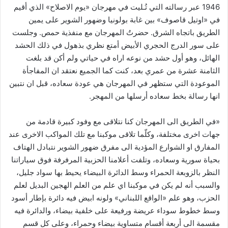
1946 عبر رسالته التي تُـليت في مهرجان «يوم الاصلاح» الذي أقيم
في «اوتيل قاصوف» بين غابة بولونيا وضهور الشوير على يمين
الطريق باتجاه الشرق. حضرتُ المهرجان مع منفذية حمص. وجلست
على سور الدرج الحجري الأبيض أمتع نظري بذهول في ذلك الحشد
الهائل، وهو أول حشد من نوعه اراه في حياتي ولم أكن قد بلغت
الثامنة عشرة من عمري بعد، كنت كما الجميع نعتقد ان المفاجأة
الموعودة التي ستظهر في المهرجان هي عودة سعاده، قبل ان نتبين
انها رسالة بخط سعاده أرسلها من المهجر.
«في الطريق الى المهرجان كنا نتلاقى مع وفود كبيرة قادمة من
جهات اخرى مختلفة، وكلّما تلاقى موكبنا مع تلك المواكب الاخرى عند
المفارق او الشوارع المؤدية الى مفرق ضهور الشوير نتبادل الهتاف
بحياة سورية وسعاده، وتلفت أعلامنا الحزبية المرفرفة فوق سياراتنا
النظر بالزوبعة الحمراء وسط الدائرة البيضاء يحيط بها سواد جليل،
والسبب أنه لم يكن في موكبنا اي علم من العلم الهجين البديل لعلم
الحزب، وهو علم «الواقع اللبناني» ولونه ابيض فيه دائرة بإطار أسود
وسط خطوط سوداء عريضة ورفيعة على خلفية بيضاء، والدائرة فيه
مقسمة الى أربعة أقسام متساوية بيضاء وحمراء، وعلى كل قسم