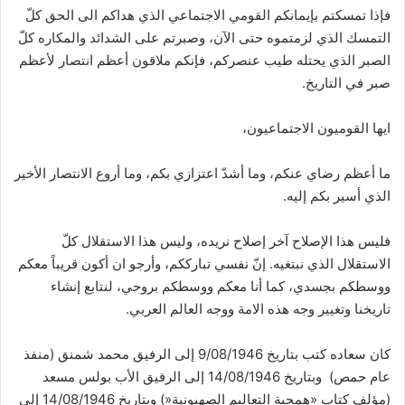
فإذا تمسكتم بإيمانكم القومي الاجتماعي الذي هداكم الى الحق كلّ
التمسك الذي لزمتموه حتى الآن، وصبرتم على الشدائد والمكاره كلّ
الصبر الذي يحتله طيب عنصركم، فإنكم ملاقون أعظم انتصار لأعظم
صبر في التاريخ.
ايها القوميون الاجتماعيون،
ما أعظم رضاي عنكم، وما أشدّ اعتزازي بكم، وما أروع الانتصار الأخير
الذي أسير بكم إليه.
فليس هذا الإصلاح آخر إصلاح نريده، وليس هذا الاستقلال كلّ
الاستقلال الذي نبتغيه. إنّ نفسي تبارككم، وأرجو ان أكون قريباً معكم
ووسطكم بجسدي، كما أنا معكم ووسطكم بروحي، لنتابع إنشاء
تاريخنا وتغيير وجه هذه الامة ووجه العالم العربي.
كان سعاده كتب بتاريخ 9/08/1946 إلى الرفيق محمد شمنق (منفذ
عام حمص) وبتاريخ 14/08/1946 إلى الرفيق الأب بولس مسعد
(مؤلف كتاب «همجية التعاليم الصهيونية«) وبتاريخ 14/08/1946 إلى