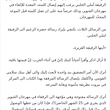
الرفيقة أملي الحلبي يرغب إليهم إيصال كلمته، المعدة للإلقاء في
مهرجان الشوير، وذلك حرصاً منه على ان تصل كلمته قبل الموعد
المحدّد للمهرجان.
من الرسائل الثلاث، نكتفي بإيراد رسالة حضرة الزعيم الى الرفيقة
املي الحلبي.
«أيتها الرفيقة العزيزة،
لا أزال اذكر وأقرأ أحياناً كتبك إليّ في أثناء الحرب. إنّ قيمتها باقية.
أترك الآن أمر التصفيق بيد واحدة لأبعث إليك والى أهل بيتك سلامي
القومي. ولأكلفك بإيصال الرسالة المرفقة بهذا الكتاب الى المركز
في بيروت بطريقة مأمونة وبغاية السرعة.
أترك الرسالة مفتوحة وهي موّجهة الى الرفقاء في مهرجان الشوير
الذي يجري في 25 الشهر الحاضر(1)، فإذا كان من حظها الوصول
الى يدك قبل ذاك اليوم، أو في ذاك اليوم عينه، فيمكنك استعمال