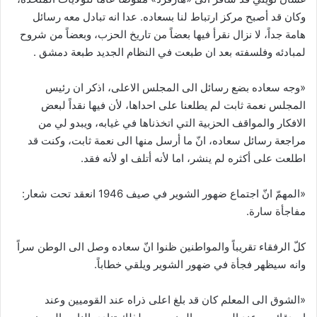
وكان قد أصبح مركز ارتباط لنا بسعاده. عدا انه تبادل معه رسائل
هامة جداً، لا نزال نقرأ فيها بعضاً من تاريخ الحزب، وبعضاً من شروح
لمبادئه وفلسفته بعد ان طبعت في النظام الجديد طبعة دمشق .
«وجه سعاده بضع رسائل الى المجلس الاعلى، اذكر ان رئيس
المجلس نعمة ثابت لم يطلعنا على احداها، لأن فيها نقداً لبعض
الافكار والمواقف الحزبية التي اتخذناها في غيابه، ويبدو لي من
مراجعة رسائل سعاده، انّ ما أرسل منها الى نعمة ثابت، وكنت قد
اطلعت على أكثره لم ينشر، اما لأنه أتلف او لأنه فقد.
«المهمّ انّ اجتماع ضهور الشوير في صيف 1946 انعقد تحت شعار:
مفاجأة سارة.
كلّ الرفقاء تقريباً والمواطنين ظنوا انّ سعاده وصل الى الوطن سراً
وانه سيظهر فجأة في ضهور الشوير ويلقي خطاباً.
«الشوق الى المعلم كان قد بلغ اعلى ذراه عند القوميين وعند