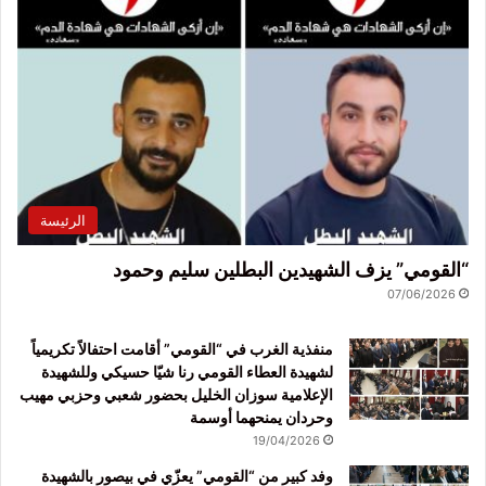
الرئيسة
“القومي” يزف الشهيدين البطلين سليم وحمود
07/06/2026
منفذية الغرب في “القومي” أقامت احتفالاً تكريمياً
لشهيدة العطاء القومي رنا شيّا حسيكي وللشهيدة
الإعلامية سوزان الخليل بحضور شعبي وحزبي مهيب
وحردان يمنحهما أوسمة
19/04/2026
وفد كبير من “القومي” يعزّي في بيصور بالشهيدة