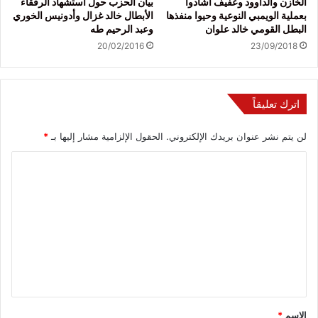
الخازن والداوود وعفيف أشادوا
بيان الحزب حول استشهاد الرفقاء
بعملية الويمبي النوعية وحيوا منفذها
الأبطال خالد غزال وأدونيس الخوري
البطل القومي خالد علوان
وعبد الرحيم طه
20/02/2016
23/09/2018
اترك تعليقاً
لن يتم نشر عنوان بريدك الإلكتروني.
الحقول الإلزامية مشار إليها بـ
*
ا
ل
ت
ع
ل
ي
ق
*
الاسم
*