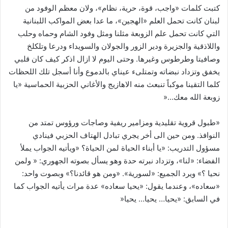
كتبت كلمات «واجب، قوة، حرية، نظام»، ولان معظم الوفود من
لبنان كانت تحمل العلم «الهجين»، ما عدا بعض المواكب اللبنانية
التي كانت تحمل علم الزوبعة مثلنا ومثل وفود الشام وحماه وحلب
واللاذقية والجزيرة ودير الزور والجولان والسويداء ودرعا وتلكلخ
وصافيتا وطرطوس وغيرها. وحتى اليوم لا ازال اذكر كيف كان قلبي
يخفق وتزداد نبضاته وتمتلىء عيناي بالدموع وأنا أسجل تلك اللحظات
كلما التقينا موكباً تنبعث منه الاهازيج والأغاني الحزبية الحماسية «يا
زوبعة الله معك…«
«طبول قروية تقليدية ومزامير ريفية وصاجات ورؤوس تمتد من
النوافذ. ومن حين الى أخر يجري تبادل الهتاف الحزبي فينادي
مسؤول التدريب: «يا أبناء الحياة لمن الحياة؟ «ويأتيه الجواب يملأ
الفضاء: «لنا»، وتزداد نبرته حدة وهو يسأل بصوته الجهوري: « ولمن
نحيا ؟» ويرد الجميع: «لسورية». «ومن هو قائدنا؟» وبصوت واحد:
«سعاده»، وعندما يقول: «يحيا سعاده» عدة مرات يأتيه الجواب كما
في السابق: «يحيا… يحيا… يحيا«