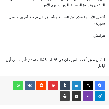
التلفون وقراءة الرسالة للذين يعنيهم الأمر.
أكتفي الآن بما تقدّم لأنّ الساعة متأخرة والى فرصة أخرى. ولتحي
سورية«
هوامش:
1ـ كان مقرّراً عقد المهرجان في 25 آب 1946، ثم تمّ تأجيله الى أول
ايلول.
فيسبوك
‫X
لينكدإن
‏Tumblr
بينتيريست
‏Reddit
‏VKontakte
واتساب
تيلقرام
ڤايبر
مشاركة عبر البريد
طباعة