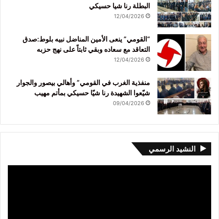
البطلة رنا شيا حسيكي
12/04/2026
“القومي” ينعى الأمين المناضل نبيه بلوط:صدق
التعاقد مع سعاده وبقي ثابتاً على نهج حزبه
12/04/2026
منفذية الغرب في القومي” وأهالي بيصور والجوار
شيّعوا الشهيدة رنا شيّا حسيكي بمأتم مهيب
09/04/2026
النشيد الرسمي
مشغل
الفيديو