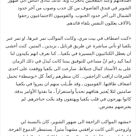
اصدقائهم وعند المعجبين بالحزب وبه. لذلك تنادى الناس الى ضهور
الشوير في فندق القاصوف من كل حدب وصوب من آخر حدود
الشمال الى آخر حدود الجنوب. والقوميون الاجتماعيون زحفوا
بالآلاف يعللون النفس بلقاء قائدهم.
«كنت اصطاف في بيت مري، وكانت المواكب تمر عبرها، او تمر عبر
بكفيا او تأتي مباشرة عن طريق قرنايل ـ بزبدين ـ المتين. كنت أخشى
ان يعطل الكتائبيون المسيرة في بكفيا… كنا نعرف انهم يكيدون لنا
ايما كيد رغم انّ مساعي للتوفيق بيننا كانت تُبذل في ذلك الزمان
على يد الأستاذ كمال جنبلاط. سارعت الى بكفيا ووقفت على احدى
الشرفات اراقب الزاحفين… كان منظرهم رائعاً. كل «بوسطة» تحمل
اضعاف طاقتها. القوميون ـ وقد طُــلب منهم ان يمروا في بكفيا
صامتين لئلا يُعتبر هتافهم تحدياً واستفزازاً ـ ما نفذوا الأوامر بدقة.
كانوا يهزجون في قلب بكفيا ويهتفون وقد بحّت حناجرهم. لم
يعترضهم معترض.
«مشهد المواكب الزاحفة الى ضهور الشوير، كان بالنسبة لي
ولزوجتي التي كانت ترافقني مشهداً مثيراً، يستمطر الدموع الفرحة.