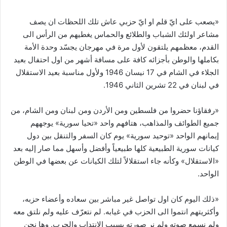
«يصعب على ايّ قلم او ايّ حزبي عاش تلك اللحظات ان يصف
مشاعر اولئك الشباب والطلائع والحماس يغطيهم من الرأس الى
القدم، معظمهم يلتقون لأول مرة في مهرجان يجسّد وحدة الأمة
بكاملها والوطن بأجزائه كافة على مسافة أشهر من اول احتفال بعيد
الجلاء في الشام في 17 نيسان 1946 ولأول مناسبة بعيد الاستقلال
في لبنان في 22 تشرين الثاني 1946.
«رفقاؤنا حضروا من فلسطين ومن الأردن ومن لبنان ومن الشام، من
جميع الطوائف والمذاهب، هتافهم واحد «تحيا سورية» يوجههم
إيمانهم الواحد «توحيد سورية» يوم كان السفر والتنقل بين دول
كيانات سورية الطبيعية كلها طبيعياً وأفضل وأسهل مما صار إليه بعد
«الاستقلال» وكأنه جاء استقلالاً لتلك الكيانات عن بعضها في الوطن
الواحد.
«ذلك اليوم كان اول تواصل غير مباشر بين سعاده وأعضاء حزبه،
وأكثريتهم انتموا الى الحزب في غيابه. لم نتعرّف عليه ولم نلتق معه
ولم نسمع صوته ولم نر صورته بسبب الانتداب والحرب. وها نحن