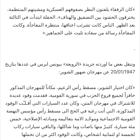
«كان الرفقاء يلفتون النظر بصفوفهم العسكرية ومشيتهم المنتظمة،
يخترقون الحشود بين التصفيق والهتاف»، الحفلة ابتدأت في الثالثة
بعد الظهر. الناس كانت تشرئب اعناقها، منتظرة المفاجأة. وكانت
المفاجأة رسالة من سعاده تليت على الجماهير.«
.
وننقل بعض ما اوردته جريدة «الزوبعة» بيونس ايرس في عددها بتاريخ
20/01/1947 عن مهرجان ضهور الشوير:
«كان اختيار الشوير، مسقط رأس الزعيم، مكاناً للمهرجان المذكور
حافزاً لجميع فروع الحزب في سورية القومية، فقدمت وفود عديدة
للاشتراك في مهرجان المتن، وكان عدد السيارات التي أقـلـّت الوفود
المذكورة، التي أتت رغبة في الحج الى مسقط رأس مؤسس النهضة
القومية الاجتماعية وموحّـد الامة بتعاليمه ومبادئه الإصلاحية، خمس
مئة سيارة، كثيـرٌ منها باصات وما شاكلها، والباقي سيارات ركاب
لخمسة او لثمانية اشخاص، وكانت الوفود اكثر من ان تحملها