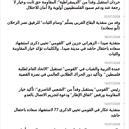
حردان استقبل وفداً من “الديمقراطية”: المقاومة حق ثابت وخيار لا
رجعة عنه ودعم صمود الفلسطينيين أولوية ولا أمان للاحتلال
22/07/2026
وفد من منفذية البقاع الغربي يسلّم “وسام الثبات” للرفيق نصر الزحلان
(أبو سعاده)
18/07/2026
منفذية صيدا – الزهراني جزين في “القومي” تحيي ذكرى استشهاد
سعاده باحتفال حاشد في مدينة صيدا.. والكلمات تؤكد خيار المقاومة
والثبات
15/07/2026
عمدة التربية والشباب في “القومي” تستقبل “الاتحاد العام لطلبة
فلسطين” وتأكيد دور الحراك الطلابي العالمي في نصرة القضية
14/07/2026
رئيس “القومي” يستقبل وفداً من “الشعبي الناصري”: تأكيد خيار
المقاومة ورفض “اتفاق الإطار” ودعوة لتجريم الاتصال بالعدو
13/07/2026
منفذية عكار في القومي تحيي الذكرى 77 لاستشهاد سعاده باحتفال
حاشد
12/07/2026