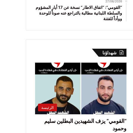
27/06/2026
“القومي”: “اتفاق الاطار” نسخة عن 17 أيار المشؤوم
والسلطة اللبنانية مطالبة بالتراجع عنه صوناً للوحدة
ووأداً للفتنة
شهداؤنا
الرئيسة
“القومي” يزف الشهيدين البطلين سليم
وحمود