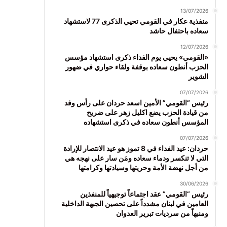
13/07/2026
منفذية عكار في القومي تحيي الذكرى 77 لاستشهاد
سعاده باحتفال حاشد
12/07/2026
«القومي» يحيي يوم الفداء ذكرى استشهاد مؤسس
الحزب أنطون سعاده بوقفة ولقاء حواري في ضهور
الشوير
07/07/2026
رئيس “القومي” الأمين اسعد حردان على رأس وفد
من قيادة الحزب يضع اكليل زهر على ضريح
المؤسس أنطون سعاده في ذكرى استشهاده
07/07/2026
حردان: عيد الفداء في 8 تموز هو عيد الانتصار للإرادة
التي لا تنكسر ودماء سعاده ومَن سار على نهجه هي
من أجل نهضة الأمة وحريتها وسيادتها وكرامتها
30/06/2026
رئيس “القومي” عقد اجتماعاً توجيهياً للمنفذين
العامين في لبنان مشدداً على تحصين الجبهة الداخلية
ومنبهاً من سرديات تبرير العدوان