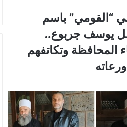
في “القومي” باسم
ل يوسف جربوع..
اء المحافظة وتكاتفهم
ورعاته