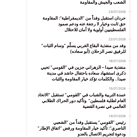
الشعب والجيش والمقاومة
23/07/2026
حردان استقبل وفداً من “الديمقراطية”: المقاومة
حق ثابت وخيار لا رجعة عنه ودعم صمود
الفلسطينيين أولوية ولا أمان للاحتلال
22/07/2026
وفد من منفذية البقاع الغربي يسلّم “وسام الثبات”
للرفيق نصر الزحلان (أبو سعاده)
18/07/2026
منفذية صيدا – الزهراني جزين في “القومي” تحيي
ذكرى استشهاد سعاده باحتفال حاشد في مدينة
صيدا.. والكلمات تؤكد خيار المقاومة والثبات
15/07/2026
عمدة التربية والشباب في “القومي” تستقبل “الاتحاد
العام لطلبة فلسطين” وتأكيد دور الحراك الطلابي
العالمي في نصرة القضية
14/07/2026
رئيس “القومي” يستقبل وفداً من “الشعبي
الناصري”: تأكيد خيار المقاومة ورفض “اتفاق الإطار”
ودعوة لتجريم الاتصال بالعدو