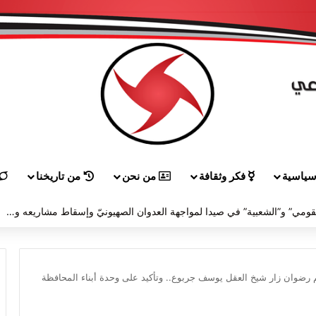
ياسية
فكر وثقافة
من نحن
من تاريخنا
منفذيّة بعلبك في “القوميّ” أحيَت ذكرى استشهاد سعاده باحتفال حاشد وكلمات أكدت التمسّك بثلاثيّة الشعب والجيش والمقاومة
 رضوان زار شيخ العقل يوسف جربوع.. وتأكيد على وحدة أبناء المحافظة