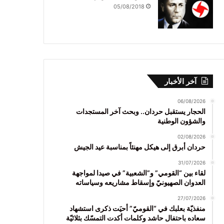
05/08/2018
آخر الأخبار
06/08/2026
الحجار يستقبل حردان.. وبحث آخر المستجدات
والشؤون الوطنية
02/08/2026
حردان أبرق إلى هيكل مهنئاً بمناسبة عيد الجيش
31/07/2026
لقاء بين “القومي” و”الشعبية” في صيدا لمواجهة
العدوان الصهيونيّ وإسقاط مشاريعه وسياساته
27/07/2026
منفذيّة بعلبك في “القوميّ” أحيَت ذكرى استشهاد
سعاده باحتفال حاشد وكلمات أكدت التمسّك بثلاثيّة