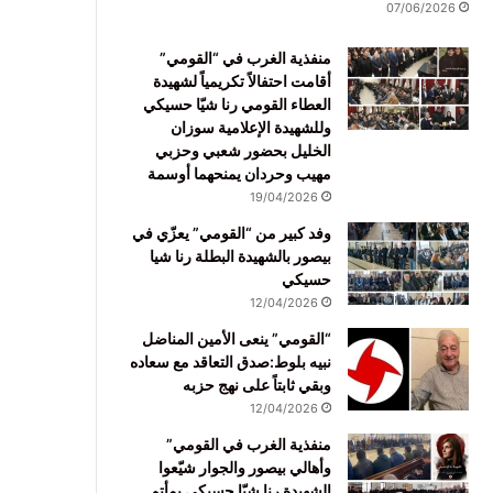
07/06/2026
منفذية الغرب في “القومي”
أقامت احتفالاً تكريمياً لشهيدة
العطاء القومي رنا شيّا حسيكي
وللشهيدة الإعلامية سوزان
الخليل بحضور شعبي وحزبي
مهيب وحردان يمنحهما أوسمة
19/04/2026
وفد كبير من “القومي” يعزّي في
بيصور بالشهيدة البطلة رنا شيا
حسيكي
12/04/2026
“القومي” ينعى الأمين المناضل
نبيه بلوط:صدق التعاقد مع سعاده
وبقي ثابتاً على نهج حزبه
12/04/2026
منفذية الغرب في القومي”
وأهالي بيصور والجوار شيّعوا
الشهيدة رنا شيّا حسيكي بمأتم