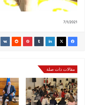
7/1/2021
عمدة الإع
فيسبوك
‫X
لينكدإن
‏Tumblr
بينتيريست
‏Reddit
‏te
مقالات ذات صلة