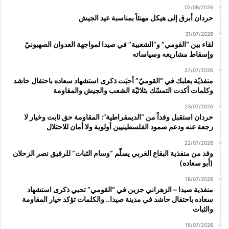
02/08/2026
حردان أبرق إلى هيكل مهنئاً بمناسبة عيد الجيش
31/07/2026
لقاء بين “القومي” و”الشعبية” في صيدا لمواجهة العدوان الصهيونيّ
وإسقاط مشاريعه وسياساته
27/07/2026
منفذيّة بعلبك في “القوميّ” أحيَت ذكرى استشهاد سعاده باحتفال حاشد
وكلمات أكدت التمسّك بثلاثيّة الشعب والجيش والمقاومة
23/07/2026
حردان استقبل وفداً من “الديمقراطية”: المقاومة حق ثابت وخيار لا
رجعة عنه ودعم صمود الفلسطينيين أولوية ولا أمان للاحتلال
22/07/2026
وفد من منفذية البقاع الغربي يسلّم “وسام الثبات” للرفيق نصر الزحلان
(أبو سعاده)
18/07/2026
منفذية صيدا – الزهراني جزين في “القومي” تحيي ذكرى استشهاد
سعاده باحتفال حاشد في مدينة صيدا.. والكلمات تؤكد خيار المقاومة
والثبات
15/07/2026