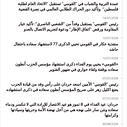
عمدة التربية والشباب في “القومي” تستقبل “الاتحاد العام لطلبة
فلسطين” وتأكيد دور الحراك الطلابي العالمي في نصرة القضية
14/07/2026
رئيس “القومي” يستقبل وفداً من “الشعبي الناصري”: تأكيد خيار
المقاومة ورفض “اتفاق الإطار” ودعوة لتجريم الاتصال بالعدو
13/07/2026
منفذية عكار في القومي تحيي الذكرى 77 لاستشهاد سعاده باحتفال
حاشد
12/07/2026
«القومي» يحيي يوم الفداء ذكرى استشهاد مؤسس الحزب أنطون
سعاده بوقفة ولقاء حواري في ضهور الشوير
07/07/2026
رئيس “القومي” الأمين اسعد حردان على رأس وفد من قيادة الحزب
يضع اكليل زهر على ضريح المؤسس أنطون سعاده في ذكرى استشهاده
07/07/2026
حردان: عيد الفداء في 8 تموز هو عيد الانتصار للإرادة التي لا تنكسر ودماء
سعاده ومَن سار على نهجه هي من أجل نهضة الأمة وحريتها وسيادتها
وكرامتها
30/06/2026