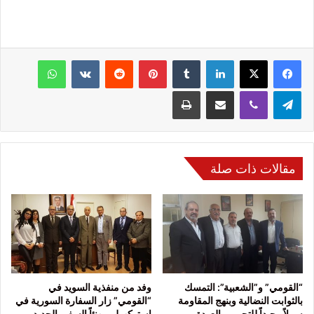
فيسبوك
‫X
لينكدإن
‏Tumblr
بينتيريست
‏Reddit
‏VKontakte
واتساب
تيلقرام
ڤايبر
مشاركة عبر البريد
طباعة
مقالات ذات صلة
“القومي” و”الشعبية”: التمسك
وفد من منفذية السويد في
بالثوابت النضالية وبنهج المقاومة
“القومي” زار السفارة السورية في
سبيلاً وحيداً للتحرير والعودة
استوكهولم مهنئاً السفير الجديد