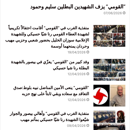
“القومي” يزف الشهيدين البطلين سليم وحمود
07/06/2026
منفذية الغرب في “القومي” أقامت احتفالاً تكريمياً
لشهيدة العطاء القومي رنا شيّا حسيكي وللشهيدة
الإعلامية سوزان الخليل بحضور شعبي وحزبي مهيب
وحردان يمنحهما أوسمة
19/04/2026
وفد كبير من “القومي” يعزّي في بيصور بالشهيدة
البطلة رنا شيا حسيكي
12/04/2026
“القومي” ينعى الأمين المناضل نبيه بلوط:صدق
التعاقد مع سعاده وبقي ثابتاً على نهج حزبه
12/04/2026
منفذية الغرب في القومي” وأهالي بيصور والجوار
شيّعوا الشهيدة رنا شيّا حسيكي بمأتم مهيب
09/04/2026