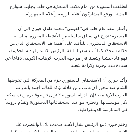
انطلقت المسيرة من أمام مكتب المنفذية في حلب وجابت شوارع
المدينة، ورفع المشاركون أعلام الزوبعة وأعلام الجمهوريّة.
وأشار منفذ عام حلب في”القومي” محمد طلال حوري إلى أن
المسيرة تندرج في سياق سلسلة من الأنشطة المقررة بمناسبة
الاستحقاق الدستوري، للتأكيد على أهمية هذا الاستحقاق الذي من
خلاله سنجدّد كما أبناء شعبنا الثقة بالرئيس الأسد وقيادته الحكيمة،
فهو قاد جيشنا وشعبنا في مواجهة الحرب الإرهابية الكونية، دفاعاً عن
سيادة بلدنا وحرية وكرامة شعبنا.
وأكد حوري أن الاستحقاق الدستوري جزء من المعركة التي تخوضها
الشام ضد محور الإرهاب، ومن خلاله نؤكد للعالم أجمع بأنه رغم
الحرب الارهابية، فإن الدولة السورية لا تزال قوية وقادرة ومتماسكة
بكل مؤسساتها، وتحترم مواعيد استحقاقاتها الدستورية وتقدّم دروساً
في الممارسة الديمقراطية.
وختم حوري: مع الرئيس بشار الأسد صمدت بلادنا وانتصرت على
الإرهاب ومشاريع التفتيت والتقسيم، ومع الرئيس الأسد سنستكمل