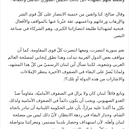
وقال صالح: كنا واثقين من حتمية الانتصار على كلّ قوى الشر
والإرهاب ورعاتهم وداعميهم، ثقة عبّرنا عنها بالمواقف والأفعال
.فتحية لشهدائنا طليعة انتصاراتنا الكبرى، وهم الشركاء في صناعة
النصر.
نعم سورية انتصرت، ومعها انتصرت كلّ قوى المقاومة، كما أن
مواقف بعض الدول العربية تبدلت وهذا تطوّر إيجابي لمصلحة العالم
العربي وشعوبه، لكننا نسأل أين لبنان الرسميّ من كلّ هذا المشهد،
ولماذا يُصرّ على البقاء في الصفوف الأخيرة ينتظر الإملاءات
والاشارات من هذه الدولة أو تلك؟!.
وتابع قائلاً: لبنان كان ولا يزال في الصفوف الأماميّة، مقاوماً ضدّ
العدو الصهيوني. ويجب أن يكون دائماً في الصفوف الأمامية ولذلك
نكرّر ما أكدنا عليه مراراً، بأن على الحكومة اللبنانية أن تبادر باتجاه
الشام، وحذار البقاء في ردهة الانتظار، لأنّ ذلك ليس من مصلحة
لبنان وأهله. لأن استهداف وحصار بلدينا مستمر، ومعركتنا متواصلة