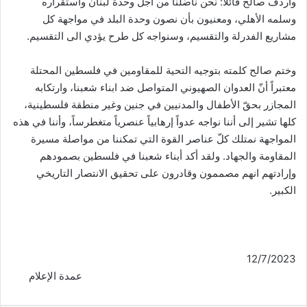
وأردف صالح قائلاً: نحن ناضلنا من أجل وحدة لبنان واستقراره
وسلمه الأهلي، ومعنيون بأن نصون وحدة البلد في مواجهة كل
مشاريع الفدرلة والتقسيم، وسنواجه كل طرح يؤدي الى التقسيم.
وختم صالح كلمته بتوجيه التحية للمقاومين في فلسطين المحتلة
معتبراً أنّ العدوان الصهيوني المتواصل ضد ابناء شعبنا، وارتكابه
المجازر بحقّ الأطفال والمدنيين في جنين وغير منطقة فلسطينية،
كلها تشير إلى أننا نواجه عدواً إرهابياً عنصرياً متغطرساً، وأننا في هذه
المواجهة نمتلك كلّ عناصر القوة التي تمكننا من مواصلة مسيرة
المقاومة والجهاد. ولقد أكد أبناء شعبنا في فلسطين بصمودهم
وإرادتهم انهم مصممون وقادرون على تحقيق الانتصار التاريخي
الكبير.
12/7/2023
عمدة الإعلام