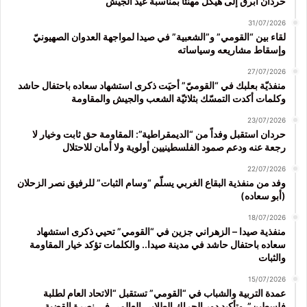
حردان أبرق إلى هيكل مهنئاً بمناسبة عيد الجيش
31/07/2026
لقاء بين “القومي” و”الشعبية” في صيدا لمواجهة العدوان الصهيونيّ
وإسقاط مشاريعه وسياساته
27/07/2026
منفذيّة بعلبك في “القوميّ” أحيَت ذكرى استشهاد سعاده باحتفال حاشد
وكلمات أكدت التمسّك بثلاثيّة الشعب والجيش والمقاومة
23/07/2026
حردان استقبل وفداً من “الديمقراطية”: المقاومة حق ثابت وخيار لا
رجعة عنه ودعم صمود الفلسطينيين أولوية ولا أمان للاحتلال
22/07/2026
وفد من منفذية البقاع الغربي يسلّم “وسام الثبات” للرفيق نصر الزحلان
(أبو سعاده)
18/07/2026
منفذية صيدا – الزهراني جزين في “القومي” تحيي ذكرى استشهاد
سعاده باحتفال حاشد في مدينة صيدا.. والكلمات تؤكد خيار المقاومة
والثبات
15/07/2026
عمدة التربية والشباب في “القومي” تستقبل “الاتحاد العام لطلبة
فلسطين” وتأكيد دور الحراك الطلابي العالمي في نصرة القضية