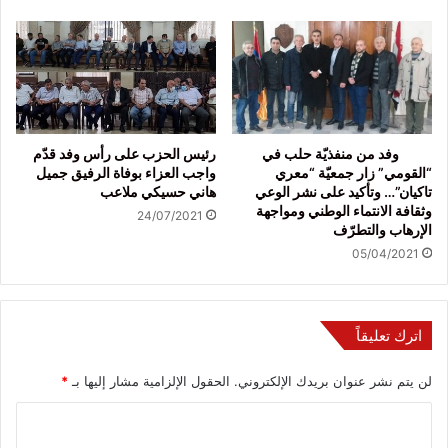
وفد من منفذيّة حلب في
رئيس الحزب على رأس وفد قدّم
“القومي” زار جمعيّة “معري
واجب العزاء بوفاة الرفيق جميل
تاكيان”… وتأكيد على نشر الوعي
هاني حسيكي ملاعب
وثقافة الانتماء الوطني ومواجهة
24/07/2021
الإرهاب والتطرّف
05/04/2021
اترك تعليقاً
لن يتم نشر عنوان بريدك الإلكتروني.
الحقول الإلزامية مشار إليها بـ
*
ا
ل