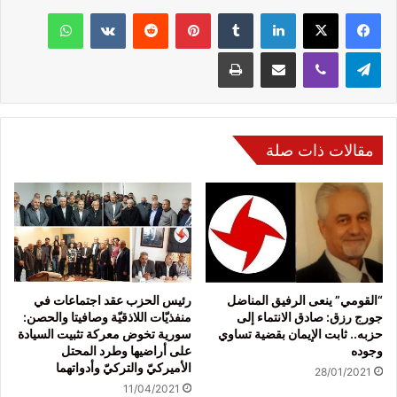
فيسبوك
‫X
لينكدإن
‏Tumblr
بينتيريست
‏Reddit
‏VKontakte
واتساب
تيلقرام
ڤايبر
مشاركة عبر البريد
طباعة
مقالات ذات صلة
“القومي” ينعى الرفيق المناضل
رئيس الحزب عقد اجتماعات في
جورج رزق: صادق الانتماء إلى
منفذيّات اللاذقيّة وصافيتا والحصن:
حزبه.. ثابت الإيمان بقضية تساوي
سورية تخوض معركة تثبيت السيادة
وجوده
على أراضيها وطرد المحتل
الأميركيّ والتركيّ وأدواتهما
28/01/2021
11/04/2021