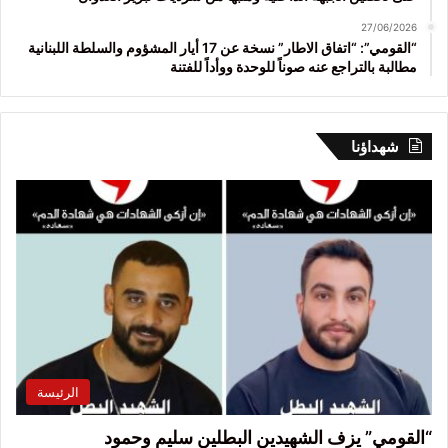
27/06/2026
“القومي”: “اتفاق الاطار” نسخة عن 17 أيار المشؤوم والسلطة اللبنانية
مطالبة بالتراجع عنه صوناً للوحدة ووأداً للفتنة
شهداؤنا
الرئيسة
“القومي” يزف الشهيدين البطلين سليم وحمود