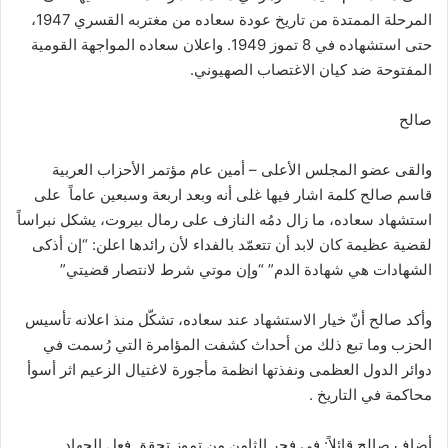
المرحلة الممتدة من تاريخ عودة سعاده من مغتربه القسري 1947،
حتى استشهاده في 8 تموز 1949. واعلان سعاده المواجهة القومية
المفتوحة ضد كيان الاغتصاب الصهيوني.
صالح
والقى عضو المجلس الأعلى – أمين عام مؤتمر الأحزاب العربية
قاسم صالح كلمة اشار فيها غلى أنه وبعد اربعة وسبعين عاماً على
استشهاد سعاده، ما زال دمُه النازف على رمال بيروت، يشكل نبراساً
لقضية عظيمة كان لابد أن تتعمّد بالفداء لأن رائدها اعلن: “إن أذكى
الشهادات هي شهادة الدم” “وإن موتي شرط لانتصار قضيتي”
وأكد صالح أنّ خيار الاستشهاد عند سعاده، تشكّل منذ اعلانه تأسيس
الحزب وما تبع ذلك من أحداث كشفت المؤامرة التي رُسمت في
دوائر الدول العظمى ونفذتها انظمة مأجورة لاغتيال الزعيم اثر أسوأ
محاكمة في التاريخ .
أضاف صالح قائلاً: في فجر الثامن من تموز تحقق فعل الجهاد