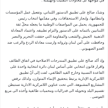
في مواجهة كلّ محاولات التفتيت والهيمنة .
وشدّد صالح على تطبيق الدستور اللبناني، وتفعيل عمل المؤسسات
وانتظامها، وإنجاز الاستحقاقات، وفي مقدّمها انتخاب رئيس
للجمهورية، يحمل من المواصفات الوطنية ما يجعله محلّ ثقة
اللبنانيين بائتمانه على الدستور والتزام تطبيقه. واعتماد المعادلة
الذهبية الجيش والشعب والمقاومة التي حققت التحرير والنصر
وحافظت على أمن لبنان وثرواته وارست معادلة الردع والرعب ضد
العدو الصهيوني .
وإذ أكد صالح على تطبيق المندرجات الاصلاحية في اتفاق الطائف
واقرار قانون انتخابي على أساس لبنان دائرة انتخابية واحدة على
القاعدة النسبية وخارج القيد الطائفي، لفت إلى أنّ تطبيق
اللامركزية الإدارية يرتبط بتحقيق الإنماء المتوازن، ولذلك نرفض
المشاريع المشبوهة، التي تحت عناوين اللامركزية الادارية تستبطن
تقسيم البلد وتحويله الى فدراليات ومحميات طائفية وأخذه الى مربع
الفوضى .