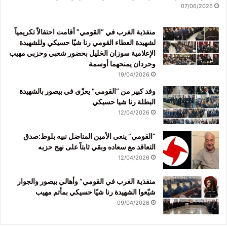
07/06/2026
منفذية الغرب في “القومي” أقامت احتفالاً تكريمياً
لشهيدة العطاء القومي رنا شيّا حسيكي وللشهيدة
الإعلامية سوزان الخليل بحضور شعبي وحزبي مهيب
وحردان يمنحهما أوسمة
19/04/2026
وفد كبير من “القومي” يعزّي في بيصور بالشهيدة
البطلة رنا شيا حسيكي
12/04/2026
“القومي” ينعى الأمين المناضل نبيه بلوط:صدق
التعاقد مع سعاده وبقي ثابتاً على نهج حزبه
12/04/2026
منفذية الغرب في القومي” وأهالي بيصور والجوار
شيّعوا الشهيدة رنا شيّا حسيكي بمأتم مهيب
09/04/2026