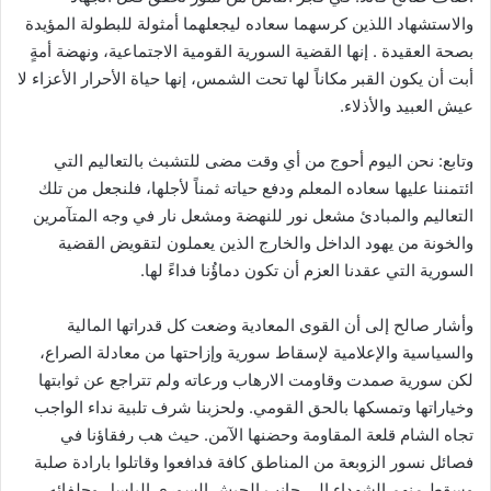
والاستشهاد اللذين كرسهما سعاده ليجعلهما أمثولة للبطولة المؤيدة
بصحة العقيدة . إنها القضية السورية القومية الاجتماعية، ونهضة أمةٍ
أبت أن يكون القبر مكاناً لها تحت الشمس، إنها حياة الأحرار الأعزاء لا
عيش العبيد والأذلاء.
وتابع: نحن اليوم أحوج من أي وقت مضى للتشبث بالتعاليم التي
ائتمننا عليها سعاده المعلم ودفع حياته ثمناً لأجلها، فلنجعل من تلك
التعاليم والمبادئ مشعل نور للنهضة ومشعل نار في وجه المتآمرين
والخونة من يهود الداخل والخارج الذين يعملون لتقويض القضية
السورية التي عقدنا العزم أن تكون دماؤُنا فداءً لها.
وأشار صالح إلى أن القوى المعادية وضعت كل قدراتها المالية
والسياسية والإعلامية لإسقاط سورية وإزاحتها من معادلة الصراع،
لكن سورية صمدت وقاومت الارهاب ورعاته ولم تتراجع عن ثوابتها
وخياراتها وتمسكها بالحق القومي. ولحزبنا شرف تلبية نداء الواجب
تجاه الشام قلعة المقاومة وحضنها الآمن. حيث هب رفقاؤنا في
فصائل نسور الزوبعة من المناطق كافة فدافعوا وقاتلوا بارادة صلبة
وسقط منهم الشهداء الى جانب الجيش السوري الباسل وحلفائه .