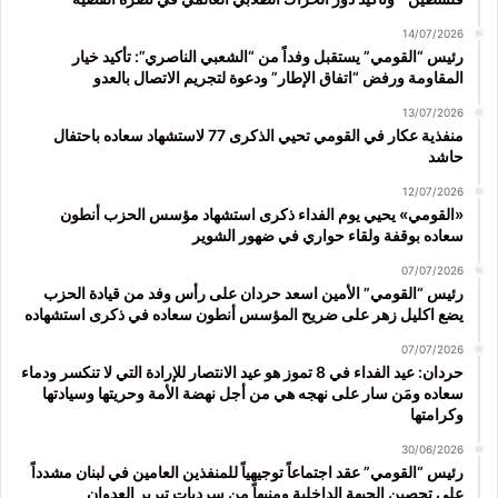
14/07/2026
رئيس “القومي” يستقبل وفداً من “الشعبي الناصري”: تأكيد خيار
المقاومة ورفض “اتفاق الإطار” ودعوة لتجريم الاتصال بالعدو
13/07/2026
منفذية عكار في القومي تحيي الذكرى 77 لاستشهاد سعاده باحتفال
حاشد
12/07/2026
«القومي» يحيي يوم الفداء ذكرى استشهاد مؤسس الحزب أنطون
سعاده بوقفة ولقاء حواري في ضهور الشوير
07/07/2026
رئيس “القومي” الأمين اسعد حردان على رأس وفد من قيادة الحزب
يضع اكليل زهر على ضريح المؤسس أنطون سعاده في ذكرى استشهاده
07/07/2026
حردان: عيد الفداء في 8 تموز هو عيد الانتصار للإرادة التي لا تنكسر ودماء
سعاده ومَن سار على نهجه هي من أجل نهضة الأمة وحريتها وسيادتها
وكرامتها
30/06/2026
رئيس “القومي” عقد اجتماعاً توجيهياً للمنفذين العامين في لبنان مشدداً
على تحصين الجبهة الداخلية ومنبهاً من سرديات تبرير العدوان