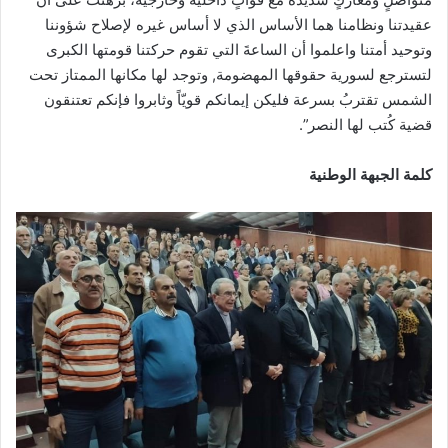
عقيدتنا ونظامنا هما الأساس الذي لا أساس غيره لإصلاح شؤوننا
وتوحيد أمتنا واعلموا أن الساعةَ التي تقوم حركتنا قومتها الكبرى
لتسترجع لسورية حقوقها المهضومة, وتوجد لها مكانها الممتاز تحت
الشمس تقتربُ بسرعة فليكن إيمانكم قويّاً وثابروا فإنكم تعتنقون
قضية كُتب لها النصر”.
كلمة
الجبهة الوطنية