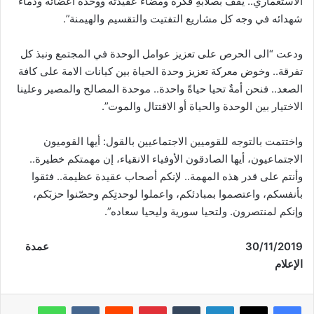
الاستعماري.. يقفُ بصلابةِ فكره ومضاء عقيدته ووحدة أعضائه ودماء
شهدائه في وجه كل مشاريع التفتيت والتقسيم والهيمنة”.
ودعت “الى الحرص على تعزيز عوامل الوحدة في المجتمع ونبذ كل
تفرقة.. وخوض معركة تعزيز وحدة الحياة بين كيانات الامة على كافة
الصعد.. فنحن أمةٌ تحيا حياةً واحدة.. موحدة المصالح والمصير وعلينا
الاختيار بين الوحدة والحياة أو الاقتتال والموت”.
واختتمت بالتوجه للقوميين الاجتماعيين بالقول: أيها القوميون
الاجتماعيون، أيها الصادقون الأوفياء الانقياء، إن مهمتكم خطيرة..
وأنتم على قدر هذه المهمة.. لإنكم أصحاب عقيدة عظيمة.. فثقوا
بأنفسكم، واعتصموا بمبادئكم، واعملوا لوحدتِكم وحصّنوا حزبَكم،
وإنكم لمنتصرون. ولتحيا سورية وليحيا سعاده”.
/11/2019
30
عمدة
الإعلام
فيسبوك
‫X
لينكدإن
‏Tumblr
بينتيريست
‏Reddit
‏VKontakte
واتساب