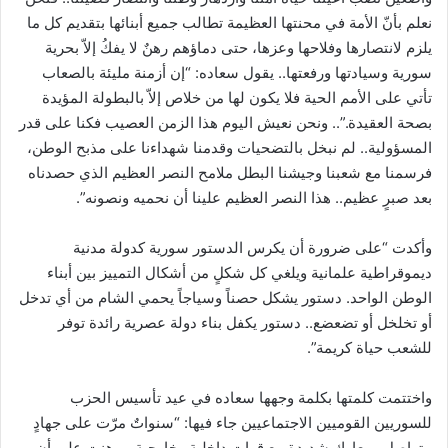
نعلم بأنّ الأمة في محنتها العظيمة تطالب جميع أبنائها بتقديم كل ما
يلزم لانتصارها وفلاحها وعزها، حتى دماؤهم رهنٌ لا يفكُ إلاّ بحرية
سورية وسيادتها ورفعتها.. يقول سعاده: “إن أزمنة مليئة بالصعاب
تأتي على الأمم الحية فلا يكون لها من خلاص إلاّ بالبطولة المؤيدة
بصحة العقيدة.”.. ونحن نعيش اليوم هذا الزمن العصيب فكنا على قدر
المسؤولية.. لم نبخل بالتضحيات وقدمنا شهداءنا على مذبح الوطن،
فرسمنا مع شعبنا وجيشنا البطل ملامح النصر العظيم الذي حصدناه
بعد صبرٍ عظيم.. هذا النصر العظيم علينا أن نحميه ونصونه”.
وأكدت “على ضرورة أن يكرس الدستور سورية كدولة مدنية
ديموقراطية علمانية ويلغي كل شكلٍ من أشكال التمييز بين أبناء
الوطن الواحد. دستور يشكل حصناً وسياجاً يحمي الشام من أي تدخل
أو تخلخل أو تضعضع.. دستور يكفل بناء دولة عصرية رائدة توفر
للشعب حياة كريمة”.
واختتمت كلمتها بكلمة وجهها سعاده في عيد تأسيس الحزب
للسوريين القوميين الاجتماعيين جاء فيها: “سنواتٌ مرّت على جهادٍ
متواصلٍ ومعاركٍ شديدة مع قواتٍ داخلية وخارجية، برهنت على أن