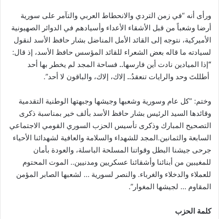
ورأى أنه “في زمن التردي والانحطاط العربي والتآمر على سورية
أرضا وشعباً من قبل الأشقاء الأعداء وأسيادهم في الدوائر الصهيونية
الأميركية، نتوجه إلى القائد الأمل المناضل بشار حافظ الأسد لنقول
لسيادته ما قاله بعض الشعراء للقائد المؤسس حافظ الأسد، إذ قال:
“
إذا الميادين نادت أين فارسها
..
فساحة المجد لم يخطر بها أحد
أطللتَ وحد والرايات تنعقدُ
..
إلاك، إلاك، والباقون لا أحد”.
وختم: “كل عام وسورية وشعبها وجيشها وجبهتها الوطنية التقدمية
وقائدها السيد الرئيس بشار حافظ الأسد بألف خير بمناسبة ذكرى
التصحيح المبارك وذكرى تأسيس الحزب السوري القومي الاجتماعي
السابعة والثمانين.المجد للشهداء والسلامة والعافية لشهدائنا الأحياء
جرحى جيشنا البطل وقواتنا المسلحة الباسلة، والعودة بأمان
للمغيبين من أبنائنا وأشقائنا عسكريين ومدنيين.. الموت المحتوم
للعملاء والدخلاء والغرباء. والنصر لسورية … لشعبها الصابر المؤمن
المقاوم … لجيشها المغوار”.
كلمة الحزب