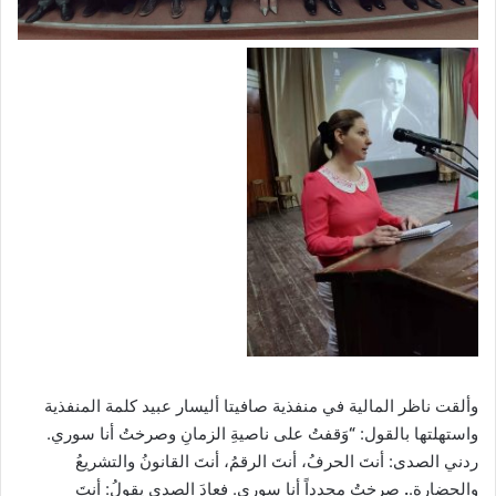
وألقت ناظر المالية في منفذية صافيتا أليسار عبيد كلمة المنفذية
واستهلتها بالقول:
“
وَقفتُ على ناصيةِ الزمانِ وصرختُ أنا سوري.
ردني الصدى: أنتَ الحرفُ، أنتَ الرقمُ، أنتَ القانونُ والتشريعُ
والحضارة.
.
صرختُ مجدداً أنا سوري. فعادَ الصدى يقولُ: أنتَ