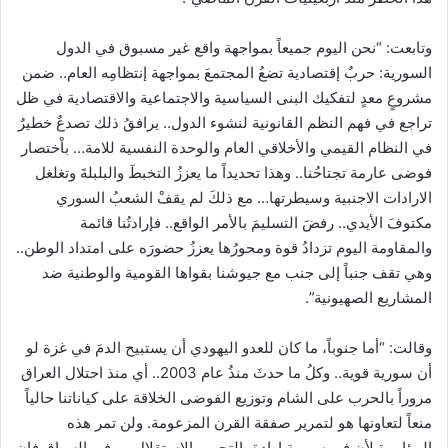
وتابعت: “نحن اليوم جميعاً بمواجهة واقع غير مسبوق في الدول
السورية: حربٌ إقتصادية تضعُ المجتمعَ بمواجهة إنتظامِه العام.. ضمن
مشروعٍ معدٍ لتفكيك البنى السياسية والاجتماعية والاقتصادية في ظل
تراجع في فهم النظم القانونية لنشوء الدول.. يرافقُ ذلك تصدعٌ خطيرٌ
في النظام القيمي والأخلاقي العام والوحدة النفسية للامة… باْختصار
فوضى عارمة تجتاحُنا.. وهذا تحديداً ما يعززُ التخبطَ والبلبلةَ وتغلغل
الارادات الاجنبية وسيطرتها… مع ذلكَ لم يقفْ الشعبُ السوري
مكتوفَ الأيدي.. رفضَ التسليمَ بالأمر الواقع.. فإرادتُنا قائمة
والمقاومة اليوم تزدادُ قوة ومحورُها يعززُ حضورَه على امتداد الوطن..
وهي تقف جنباً إلى جنب مع جيوشنا بقواها القومية والوطنية ضد
المشاريع الصهيونية”.
وقالت: “أما جنوباً، ما كان للعدو اليهودي أن يستبيح الدمَ في غزة لو
أن سورية قوية.. وكلُ ما حدثَ منذُ عام 2003.. أي منذ احتلال العراق
مروراً بالحرب على الشام وتوزيع الفوضى الخلاقة على كياناتنا حالياً
منعاً لتعاونها هو لتمرير صفقة القرن المزعومة. ولن تمر هذه
المؤامرة لأن في سورية إرادة بالتحرر والاستقلال… وفي السياق فإن