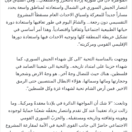
انتصار الجيش السوري في الشمال واستعادته لمناطق واسعة يحدد
مساراً جديداً للمعركة ولسياقِ الاحداث العام مسقطاً المشروع
التقسيمي دون رجعة… والشامُ اليوم في طور تعافيها واستعادة دورة
حياتها الطبيعية اجتماعياً وثقافياً واقتصادياً. وهذا أمر أساسي في
تشكيل خريطة المنطقة كلها وتوجيه الاحداث فيها واستعادة دورها
الإقليمي القومي ومركزيته”.
ووجهت بالمناسبة التحية “الى كل شهداء الجيش السوري، كما
شهداء حزبنا على امتداد تاريخه.. والتحية الى شعبنا الصامد في
فلسطين، هناك حيث للنضال وجهٌ آخر.. هو وجهُ الارض وشجرها
وحجارتها ومائها وسمائها، هؤلاء الابطال المنتصبين حتى الرمق
الاخير. فمن أرض الشام تحية لشهداء غزة وكل فلسطين”.
وتابعت: “لا شك أن المواجهةَ الدائرة في بلاِدنا معقدةً ومركبةً.. وما
زالت تزداد تعقيداً عند كل تقدم وانتصار يحققُه شعبُنا حمايةً لوجوده
وهويته وثقافته وتاريخه ومستقبله.. والحزبُ السوري القومي
الاجتماعي حاضرٌ الى جانب القوى الحية في الأمة لمقارعة المشروع