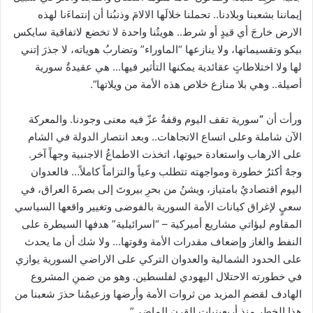
إيماننا بشعبنا وبلادنا.. تحملنا خلالَها الالامَ وذنبُنا أن إنتماءَنا لهذه
الارض خارجَ أي قيدٍ أو شرط.. هويتُنا واحدة لا تخضع لاتفاقية سايكس
بيكو وتقسيماتها، ولا ينازعها “الماوراء” وتضاربُ هوياته، لا جذرَ إتني
لها ولا اختلاطاتٍ عقائدية يمكنها التأثير فيها… هي عقيدةٌ سورية
أصيلة.. وهي بلا منازع خلاص هذه الأمة من ويلاتها”.
ورأت أن
“
سورية تقف اليوم وقفةُ عزّ فيه معنى وجودنا. والمعركة
الآن شاملة وعلى اتساع الاتجاهات.. وبعد انتصار الدولة في الشام
على الارهاب واستعادة حيوتها، اتخذت الاطماعُ الاجنبية وجهاً آخر.
وجهٌ أكثرُ خطورة ومواجهته تتطلب وعياً والتزاماً كاملاً… فالعدوان
اليوم اقتصاديٌ بامتياز، ويشنُ من بحرِ بيروتَ إلى بصرةَ العراق، في
سعيٍ لإغراق كيانات الأمة السورية بالفوضى وتغيير واقعها السياسي
المقاوم ليؤاتي مشاريع أميركية – “اسرائيلية” هدفها السيطرة على
النفط والغاز وإضعاف مقدرات الأمة وقوتها… ولا شك أن ما يحدث
على الحدود الشمالية والعدوان التركي على الاراضي السورية يوازي
في خطورته الاحتلال اليهودي لفلسطين. وهو من ضمنِ المشروع
الهادف لقضمِ المزيد من ثروات الأمة وأرضها وزعيمُنا حذرَ شعبنا من
هذا الخطر منذ أربعينيات القرن الماضي”.