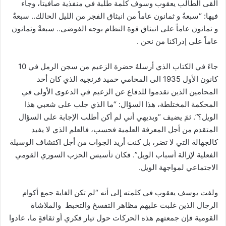
ألقى الطالب يعقوب وسوف كلمة طلبة في منفذية صافيتا، وجاء
فيها: “سبعةٌ و ثمانون عاماً من انبثاق الفجر من الليل الحالك.. سبعةٌ
و ثمانون عاماً على انبثاق قوة النظام بوجه الفوضى.. سبعةٌ وثمانون
عاماً على إدراكنا من نحن .
جاءَ في الكتاب الذي أرسلهُ حضرة الزعيم من سجن الرمل في 10
كانون الأول 1935 الى المحامي حميد فرنجيه الذي كان أحد
المحامين الذين تقدموا للدفاع عن الزعيم في الدعوى الأولى في
المحكمة المختلطة، هذا السؤال: “ما الذي جلب على شعبي هذا
الويل؟”. ثمَ يضيف “وبديهي أني لم أكن أطلب الإجابة على السؤال
المتقدم من أجل المعرفة العلمية فحسب، فالعلم الذي لا يفيد
كالجهالة التي لا تضر، بل كنت أريد الجواب من أجل اكتشاف الوسيلة
الفعلية لإزالة أسباب الويل”. فكان تأسيس الحزب السوري القومي
الاجتماعي لمواجهة الويل.
ولفت يوسف يعقوب في كلمته إلى أنه “لم تكن الغاية جمع أكوام
الرجال الذين غلبت عليهم مظاهر التفسخ والتخبط والملاشاة
القومية فإن جمعتهم هذه الحركات حول تيار فكري أو ثقافةٍ ما، عادوا