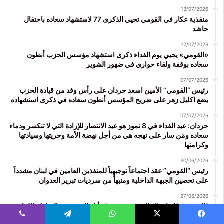
13/07/2026
منفذية عكار في القومي تحيي الذكرى 77 لاستشهاد سعاده باحتفال
حاشد
12/07/2026
«القومي» يحيي يوم الفداء ذكرى استشهاد مؤسس الحزب أنطون
سعاده بوقفة ولقاء حواري في ضهور الشوير
07/07/2026
رئيس “القومي” الأمين اسعد حردان على رأس وفد من قيادة الحزب
يضع اكليل زهر على ضريح المؤسس أنطون سعاده في ذكرى استشهاده
07/07/2026
حردان: عيد الفداء في 8 تموز هو عيد الانتصار للإرادة التي لا تنكسر ودماء
سعاده ومَن سار على نهجه هي من أجل نهضة الأمة وحريتها وسيادتها
وكرامتها
30/06/2026
رئيس “القومي” عقد اجتماعاً توجيهياً للمنفذين العامين في لبنان مشدداً
على تحصين الجبهة الداخلية ومنبهاً من سرديات تبرير العدوان
27/06/2026
“القومي”: “اتفاق الاطار” نسخة عن 17 أيار المشؤوم والسلطة اللبنانية
مطالبة بالتراجع عنه صوناً للوحدة ووأداً للفتنة