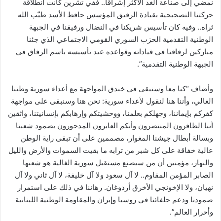
نمضي إلى صناعة الغد الأكثر إشراقاً.. ففي تشرين كانت انطلاقة
حركتنا التصحيحية بقيادة الرفيق المؤسس حافظ الأسد طيّب الله
ثراه.. وفيه كان تأسيس شريكنا في النضال ورفيقنا في الجبهة
الوطنية التقدمية الحزب السوري القومي الاجتماعي الذي جئنا
مباركين لرفاقنا في قياداته وقواعده عيد تأسيسه باسم الرفاق في
الجبهة الوطنية التقدمية”.
وأضاف “كنا معا وسنبقى في خندق المواجهة مع أعداء سورية وطننا
الغالي، وأننا هنا لنقول لأعداء سورية: نحن هنا وسنبقى على مواجهة
كفركم بإيماننا، وجهلكم بعلمنا، ووحشيتكم وإرهابكم بإنسانيتنا، واثقين
أننا الظافرون المنتصرون وأنكم العابرون المدحورون بصمود شعبنا
وبسالة أبطال جيشنا المغوار، مصممين على أن تبقى راية الوطن
عالية خفاقة على كل شبر من ترابه ما بقيت السموات والأرض والليل
والنهار، مؤمنين أن من سيصنع مستقبل سورية الغالية هو شعبها
الصابر المؤمن المقاوم.. لا آل سعود ولا آل خليفة، لا آل ثاني ولا آل
نهيان، ولا الإخونجي الأخرق أردوغان. رهاننا في ذلك على استمرار
صمودنا ودعم حلفائنا في روسيا وإيران والمقاومة الوطنية اللبنانية
وأحرار العالم”.