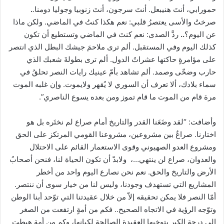
حمورابي، أنتَ هنيبعل. أنتَ سرجون، أنتَ زنوبيا وجوليا دومنا.
.
صرختُ والأسى يعتصرُ قلبي: نعم هكذا كنتُ في الماضي. ولكن ماذا
عن اليوم؟
..
ردَّ الصدى: نعم كنتَ في الماضي وتستطيع أن تكون
كذلك اليوم وفي المستقبل. ألم ترى ملاحمَ جيشك البطل الذي انتصر
على مؤامرةٍ حاكتها عشراتُ الدول. ألم ترى بطولةَ شعبك الذي
حارب وضحّى وصمد. ألم تشاهد بأمّ عينيك رايات النصر تحلقُ في
سماء بلادك، ألا تعرف أن السوري لا يُقهر ولايموت. وإن غلبه الموت
مرة قام من الموت ما قام تموز ومن بعده يسوع الناصري”.
وأضافت: “لقد وضَعَنا القدر والتاريخ أمام صراع لم نختَره بل هو
اختارنا. صراعٌ بين مشروعين، مشروعنا القومي المرتكز على الحق
ومشروع العدو الصهيوني وقوى الاستعمار القائم على الاحتلال
والعدوان، صراع لن ينتهي…، ولابدّ أن تكون الحياة لنا، فنحن أصحابُ
الأرض والتاريخ والحق. نعم نحن نصارع اليوم واحد من أخطر
المشاريع التي تستهدف وجودنا، وليس لنا من خيار سوى أن ننتصر.
أمّا النصر فلا يمكن تحقيقه إلاّ من خلال عقيدتنا التي توّحد أبنا الوطن
وتوّجه الرؤية في الاتجاه الصحيح.. فكم من أمةٍ ارتفعت من الصغر
إلى درجة الكبر بتوخيها العقيدة الصالحة لكيانها، وكم من أمة هبطت