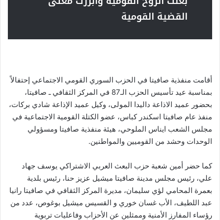
بعثت الروح القومية وأبرزت معنى
القضية القومية
أقامت منفذية صافيتا في الحزب السوري القومي الاجتماعي إحتفالاً
بمناسبة عيد تأسيس الحزب الـ87 في المركز الثقافي ـ صافيتا،
بحضور عميد الاذاعة داليدا المولى، وكيل عميد الإذاعة شادي بركات،
منفذ عام صافيتا اسكندر كباس، عضو الكتلة القومية الاجتماعية في
مجلس الشعب ايناس الملوحي، هيئة منفذية صافيتا ومسؤولي
الوحدات وحشد من القوميين والمواطنين.
كما حضر أمين شعبة حزب البعث العربي الاشتراكي يوسف جهاد
علي، رئيس مجلس مدينة صافيتا ميشيل عزيز حنا، رئيس بلدية
بعمرة المحامي لؤي سليمان، مديرة المركز الثقافي في صافيتا رانيا
عبد اللطيف، الأب غسان خوري و القسيس ميشيل بوغوص، عدد من
رؤساء المفارز الأمنية وممثلين عن الأحزاب وفاعليات تربوية