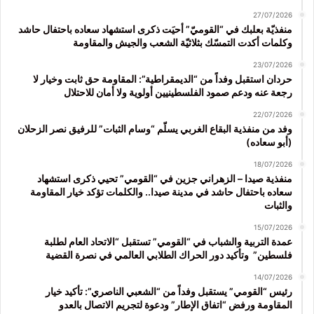
27/07/2026
منفذيّة بعلبك في “القوميّ” أحيَت ذكرى استشهاد سعاده باحتفال حاشد
وكلمات أكدت التمسّك بثلاثيّة الشعب والجيش والمقاومة
23/07/2026
حردان استقبل وفداً من “الديمقراطية”: المقاومة حق ثابت وخيار لا
رجعة عنه ودعم صمود الفلسطينيين أولوية ولا أمان للاحتلال
22/07/2026
وفد من منفذية البقاع الغربي يسلّم “وسام الثبات” للرفيق نصر الزحلان
(أبو سعاده)
18/07/2026
منفذية صيدا – الزهراني جزين في “القومي” تحيي ذكرى استشهاد
سعاده باحتفال حاشد في مدينة صيدا.. والكلمات تؤكد خيار المقاومة
والثبات
15/07/2026
عمدة التربية والشباب في “القومي” تستقبل “الاتحاد العام لطلبة
فلسطين” وتأكيد دور الحراك الطلابي العالمي في نصرة القضية
14/07/2026
رئيس “القومي” يستقبل وفداً من “الشعبي الناصري”: تأكيد خيار
المقاومة ورفض “اتفاق الإطار” ودعوة لتجريم الاتصال بالعدو