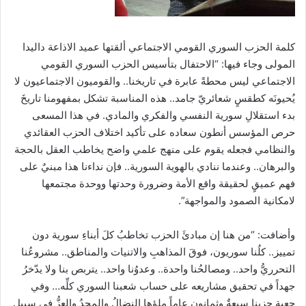
كلمة الحزب السوري القومي الاجتماعي ألقتها عميد الاذاعة داليدا
المولى وجاء فيها: “الاحتفال بتأسيس الحزب السوري القومي
الاجتماعي ليس محطةً عابرة في تاريخنا.. والقوميون الاجتماعيون لا
يُحيونَه كطقسٍ شعائريّ جامد.. هذه المناسبة تشكل بمفهومنا تاريخَ
بدء استقلالِ سورية النفسي والفكري والمادي. في هذا المسعى
حرص المؤسس أنطون سعاده على تأكيد اختلاف الحزب العقائدي
والنظامي فجعله يقوم على منهج علمي واضح يخاطب العقل بالحجة
والبرهان.. وعندما ننادي بالهوية السورية.. فإن نداءنا هذا مبنيٌ على
فهم عميقٍ لحقيقة واقع الأمة وضرورة وحدتها ووحدة مجتمعها
لامكانية الصمود والمواجهة”.
وأضافت: “من هنا إن مبادئَ الحزب تخاطبُ كلَ أبناءِ سورية دون
تمييز.. كلُنا سوريون، فوقَ المذاهبِ والاتنيات والمناطق.. مشروعُنا
التحرريُّ واحد.. ومصالحُنا واحدة.. وعدوُنا واحد.. يتربص بنا ولا يدّخرُ
جهداً في تحقيق مشاريعه على حساب شعبنا السوري كلِّه… وفي
جعبة حزبِنا سبعةٌ وثمانون عاماً ملؤها النضالُ والمجدُ والعزُّ في سبيل