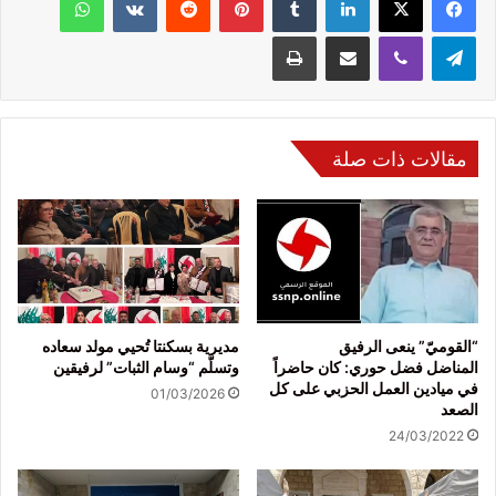
تيلقرام
ڤايبر
مشاركة عبر البريد
طباعة
مقالات ذات صلة
“القوميّ” ينعى الرفيق
مديرية بسكنتا تُحيي مولد سعاده
المناضل فضل حوري: كان حاضراً
وتسلّم “وسام الثبات” لرفيقين
في ميادين العمل الحزبي على كل
01/03/2026
الصعد
24/03/2022