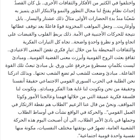
واختلفوا في الكثير من الأفكار والثقافات الأخرى.. بل كان القصدُ
إحداثَ نظامٍ يفتحُ لنا مجال التطور والنمو والابتكار الذي يتميز به
شَعبُنا منذُ بدءِ الحضارات الأولى مثالُ ذلك عشتار واليسار.. بابل
وأوغاريت… وجعلِ المواهب المخزونة قوةً فاعلةً بعد توقف عطائها
نتيجة للحركات الأجنبية في الأمة. ذلك بربطِ القلوب والقبضات على
اتجاهٍ واحدٍ و نظرةٍ واحدةٍ واضحة.. تجاه كل التيارات الفكرية
والثقافات المحيطة بنا من خلال :تيارٍ فكري نقضَ المعنى الاعتيادي..
ثقافةٍ بعثت الروح القومية وأبرزت معنى القضية القومية.. ومبادئ
ليست بكلماتٍ مسطرةٍ مزخرفةٍ على ورق. بل مبادئ تبعثُ تلك القوة
الفاعلة.. مبادئ وضعت للشعب لم تضعِ الشعب تحتها.. وبذلك ادركنا
نحن الطلبة في الحزب السوري القومي الاجتماعي حقيقةَ أنفسنا
وحقيقة من نحن وتكونت لنا غاية هذا الفكر ومبادئهِ.. وتكونت لنا
فلسفة فكرية عميقة التي من خلالها فهمنا وعالجنا الأمور وكونَا
المواقف. ونحنُ من قال عنا الزعيم “الطلاب هم نقطة الارتكاز في
العمل القومي”.. والحركة في الواقع نشأت في أوساط الطلاب
وحملها في بادئ الأمر الطلاب، الى أن أصبحت اليوم هذه الحركة
الشعبية العامة، تصهِرُ في بوتقتها مختلف النفسيات، مكونة منها
نفسية واحدة قومية اجتماعية”.