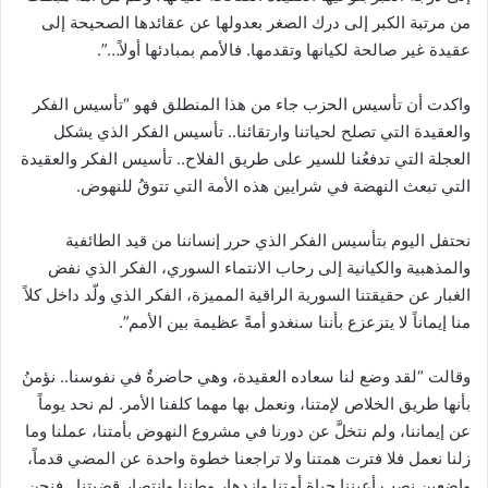
من مرتبة الكبر إلى درك الصغر بعدولها عن عقائدها الصحيحة إلى
عقيدة غير صالحة لكيانها وتقدمها. فالأمم بمبادئها أولاً…”.
واكدت أن تأسيس الحزب جاء من هذا المنطلق فهو “تأسيس الفكر
والعقيدة التي تصلح لحياتنا وارتقائنا.. تأسيس الفكر الذي يشكل
العجلة التي تدفعُنا للسير على طريق الفلاح.. تأسيس الفكر والعقيدة
التي تبعث النهضة في شرايين هذه الأمة التي تتوقُ للنهوض.
نحتفل اليوم بتأسيس الفكر الذي حرر إنساننا من قيد الطائفية
والمذهبية والكيانية إلى رحاب الانتماء السوري، الفكر الذي نفض
الغبار عن حقيقتنا السورية الراقية المميزة، الفكر الذي ولّد داخل كلاً
منا إيماناً لا يتزعزع بأننا سنغدو أمةً عظيمة بين الأمم”.
وقالت “لقد وضع لنا سعاده العقيدة، وهي حاضرةٌ في نفوسنا.. نؤمنُ
بأنها طريق الخلاص لإمتنا، ونعمل بها مهما كلفنا الأمر. لم نحد يوماً
عن إيماننا، ولم نتخلَّ عن دورنا في مشروع النهوض بأمتنا، عملنا وما
زلنا نعمل فلا فترت همتنا ولا تراجعنا خطوة واحدة عن المضي قدماً،
واضعين نصب أعيننا حياة أمتنا وازدهار وطننا وانتصار قضيتنا.. فنحن