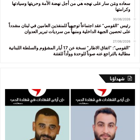
سعاده ومَن سار على نهجه هي من أجل نهضة الأمة وحريتها وسيادتها
وكرامتها
30/06/2026
رئيس “القومي” عقد اجتماعاً توجيهياً للمنفذين العامين في لبنان مشدداً
على تحصين الجبهة الداخلية ومنبهاً من سرديات تبرير العدوان
27/06/2026
“القومي”: “اتفاق الاطار” نسخة عن 17 أيار المشؤوم والسلطة اللبنانية
مطالبة بالتراجع عنه صوناً للوحدة ووأداً للفتنة
شهداؤنا