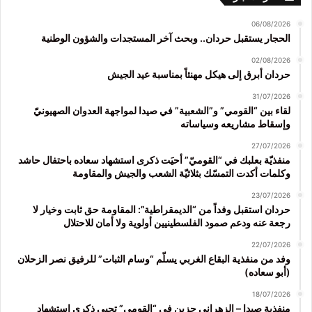
06/08/2026
الحجار يستقبل حردان.. وبحث آخر المستجدات والشؤون الوطنية
02/08/2026
حردان أبرق إلى هيكل مهنئاً بمناسبة عيد الجيش
31/07/2026
لقاء بين “القومي” و”الشعبية” في صيدا لمواجهة العدوان الصهيونيّ
وإسقاط مشاريعه وسياساته
27/07/2026
منفذيّة بعلبك في “القوميّ” أحيَت ذكرى استشهاد سعاده باحتفال حاشد
وكلمات أكدت التمسّك بثلاثيّة الشعب والجيش والمقاومة
23/07/2026
حردان استقبل وفداً من “الديمقراطية”: المقاومة حق ثابت وخيار لا
رجعة عنه ودعم صمود الفلسطينيين أولوية ولا أمان للاحتلال
22/07/2026
وفد من منفذية البقاع الغربي يسلّم “وسام الثبات” للرفيق نصر الزحلان
(أبو سعاده)
18/07/2026
منفذية صيدا – الزهراني جزين في “القومي” تحيي ذكرى استشهاد