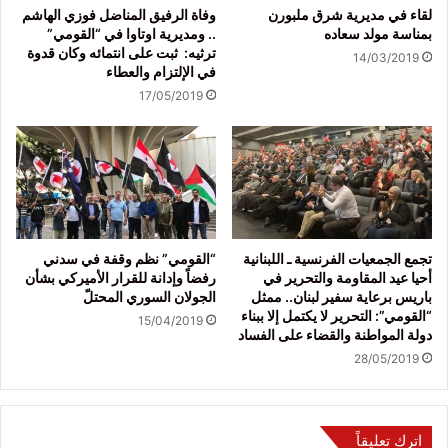
لقاء في مديرية شرق ملبورن
وفاة الرفيق المناضل فوزي الهاشم
بمناسة مولد سعاده
.. ومديرية اوتاوا في “القومي”
ترثيه: ثبت على انتمائه وكان قدوة
14/03/2019
في الإلتزام والعطاء
17/05/2019
تجمع الجمعيات الفرنسية ـ اللبنانية
“القومي” نظم وقفة في سدني
أحيا عيد المقاومة والتحرير في
رفضاً وإدانة للقرار الأميركي بشأن
باريس برعاية سفير لبنان.. ممثل
الجولان السوري المحتلّ
“القومي”: التحرير لا يكتمل إلا ببناء
15/04/2019
دولة المواطنة والقضاء على الفساد
28/05/2019
اترك تعليقاً