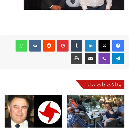
فيسبوك
‫X
لينكدإن
‏Tumblr
بينتيريست
‏Reddit
‏VKontakte
واتساب
تيلقرام
ڤايبر
مشاركة عبر البريد
طباعة
مقالات ذات صلة