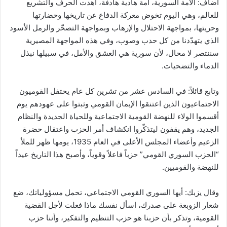
أضاف: الأمة السورية، أمة هادية هادفة، أهدت الحرف والتشريع
للعالم، وهي اليوم تخوض معركة الدفاع عن تاريخها وحضارتها
وحريتها، بمواجهة الاحتلال والإرهاب وبمواجهة التصحّر والرمل الأسود
الذي يتهدّدنا من كل حدب وصوب، وفي هذه المواجهة المصيرية
سننتصر لا محال، لأن سورية هي العشق والأمل، في سبيلها نبذل
الدماء والتضحيات.
وتابع قائلاً: في السادس عشر من تشرين كل عام يحتفل القوميون
الاجتماعيون الذين اعتنقوا الإيمان القومي وثبتوا على عهودهم يوم
أقسموا الولاء للنهضة القومية الاجتماعية وللحياة الجديدة والنظام
الجديد، وهم يقفون ليتذكّروا انكشاف أمر الحزب واعتقال حضرة
الزعيم وأعضاء المجلس الأعلى في العام 1935، يومها ظهر للملأ
“الحزب السوري القومي” حزباً فاعلاً وقوياً، وأصبح هذا التاريخ عيداً
للنهضة والقوميين.
وقال يزبك: أيها السوري القومي الاجتماعي، تحمل مسؤولياتك، ضع
شعار الزوبعة على صدرك، اسأل نفسك ماذا فعلت لأجل القضية
القومية، وتذكر بأن حزبنا هو حزب التنظيم والتفكير، وأننا حزب