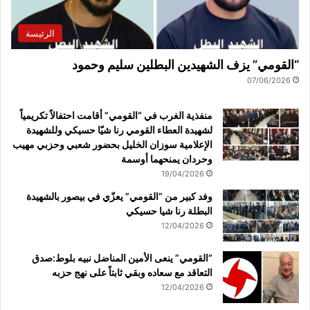
الرئيسة
“القومي” يزف الشهيدين البطلين سليم وحمود
07/06/2026
منفذية الغرب في “القومي” أقامت احتفالاً تكريمياً
لشهيدة العطاء القومي رنا شيّا حسيكي وللشهيدة
الإعلامية سوزان الخليل بحضور شعبي وحزبي مهيب
وحردان يمنحهما أوسمة
19/04/2026
وفد كبير من “القومي” يعزّي في بيصور بالشهيدة
البطلة رنا شيا حسيكي
12/04/2026
“القومي” ينعى الأمين المناضل نبيه بلوط:صدق
التعاقد مع سعاده وبقي ثابتاً على نهج حزبه
12/04/2026