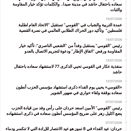
سعاده باحتفال حاشد في مدينة صيدا.. والكلمات تؤكد خيار المقاومة
والثبات
15/07/2026
عمدة التربية والشباب في “القومي” تستقبل “الاتحاد العام لطلبة
فلسطين” وتأكيد دور الحراك الطلابي العالمي في نصرة القضية
14/07/2026
رئيس “القومي” يستقبل وفداً من “الشعبي الناصري”: تأكيد خيار
المقاومة ورفض “اتفاق الإطار” ودعوة لتجريم الاتصال بالعدو
13/07/2026
منفذية عكار في القومي تحيي الذكرى 77 لاستشهاد سعاده باحتفال
حاشد
12/07/2026
«القومي» يحيي يوم الفداء ذكرى استشهاد مؤسس الحزب أنطون
سعاده بوقفة ولقاء حواري في ضهور الشوير
07/07/2026
رئيس “القومي” الأمين اسعد حردان على رأس وفد من قيادة الحزب
يضع اكليل زهر على ضريح المؤسس أنطون سعاده في ذكرى استشهاده
07/07/2026
حردان: عيد الفداء في 8 تموز هو عيد الانتصار للإرادة التي لا تنكسر ودماء