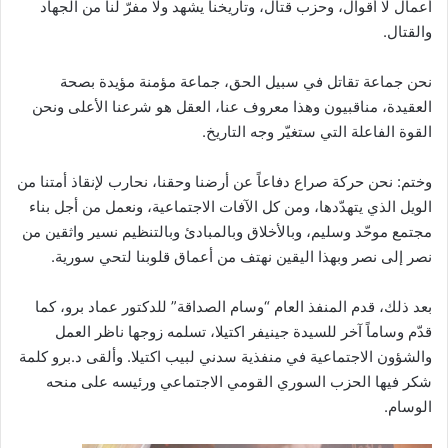
أعمال لا أقوال، وحزب قتال، وتاريخنا يشهد ولا مفرّ لنا من الجهاد
والقتال.
نحن جماعة تقاتل في سبيل الحق، جماعة مؤمنة مؤيدة بصحة
العقيدة، مناقبيون وهذا معروف عنا، العقل هو شرعنا الأعلى ونحن
القوة الفاعلة التي ستغيّر وجه التاريخ.
وختم: نحن حركة صراع دفاعاً عن أرضنا وحقنا، نحارب لإنقاذ أمتنا من
الويل الذي يتهدّدها، ومن كل الآفات الاجتماعية، ونعمل من أجل بناء
مجتمع موحّد وسليم، وبالأخلاق وبالمبادئ وبالتنظيم نسير واثقين من
نصر إلى نصر وبهذا اليقين نهتف من أعماق قلوبنا لتحي سورية.
بعد ذلك، قدم المنفذ العام “وسام الصداقة” للدكتور عماد برو، كما
قدّم وساماً آخر للسيدة جينيفر اكتيلا، تسلمه زوجها ناظر العمل
والشؤون الاجتماعية في منفذية سدني لبيب اكتيلا. وألقى د.برو كلمة
شكر فيها الحزب السوري القومي الاجتماعي ورئيسه على منحه
الوسام.