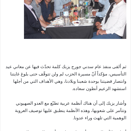
ثم ألقى منفذ عام سدني جورج يزبك كلمة تحدّث فيها عن معاني عيد
التأسيس، مؤكداً أنّ مسيرة الحزب لم ولن تتوقّف حتى بلوغ غايتنا
وانتصار قضيتنا بوحدة شعبنا وبلادنا، وهي الأهداف التي من أجلها
استشهد الزعيم أنطون سعاده.
وأشار يزبك إلى أن هناك أنظمة عربية تطبّع مع العدو الصهيوني
وتتآمر على شعوبها، وهذه الأنظمة ينطبق عليها توصيف العروبة
الوهمية التي تلهث وراء عدونا.