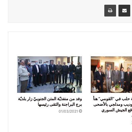
VKontak
مشاركة عبر البريد
طباعة
 حلب في “القومي” هنأ
وفد من منفذيّة المتن الجنوبيّ زار بلديّة
وديب ومدلجي بالأضحى
برج البراجنة والتقى رئيسها
قع الجيش السوري
01/03/2021