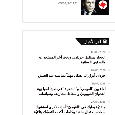
05/08/2018
آخر الأخبار
06/08/2026
الحجار يستقبل حردان.. وبحث آخر المستجدات
والشؤون الوطنية
02/08/2026
حردان أبرق إلى هيكل مهنئاً بمناسبة عيد الجيش
31/07/2026
لقاء بين “القومي” و”الشعبية” في صيدا لمواجهة
العدوان الصهيونيّ وإسقاط مشاريعه وسياساته
27/07/2026
منفذيّة بعلبك في “القوميّ” أحيَت ذكرى استشهاد
سعاده باحتفال حاشد وكلمات أكدت التمسّك بثلاثيّة