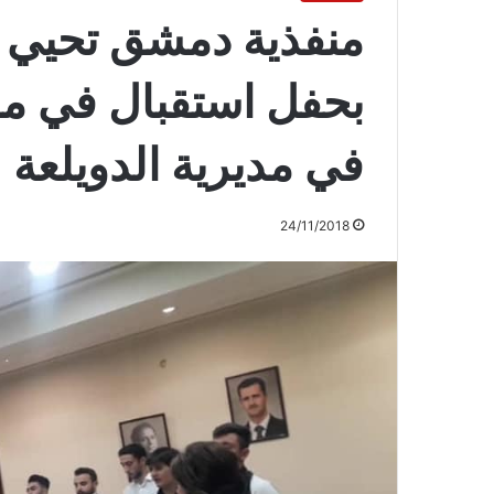
منفذية دمشق تحيي 
بحفل استقبال في مدي
في مديرية الدويلعة
24/11/2018