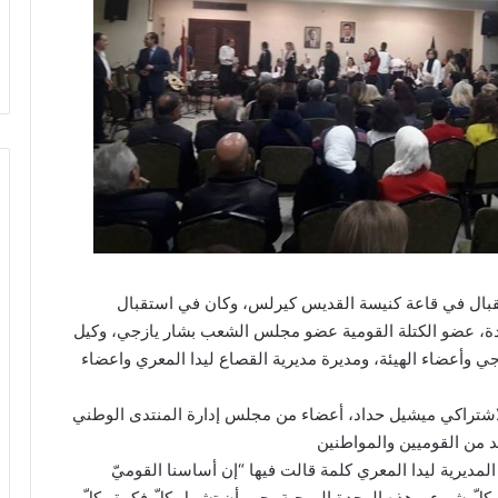
قبال في قاعة كنيسة القديس كيرلس، وكان في استقبال
دة، عضو الكتلة القومية عضو مجلس الشعب بشار يازجي، وكيل
ي وأعضاء الهيئة، ومديرة مديرية القصاع ليدا المعري واعضاء
الاشتراكي ميشيل حداد، أعضاء من مجلس إدارة المنتدى الوطني
من القوميين والمواطنين
لمديرية ليدا المعري كلمة قالت فيها “إن أساسنا القوميّ
ل كلّ شيء. وهذه الوحدة الروحية يجب أن تشمل كلّ فكرة وكلّ