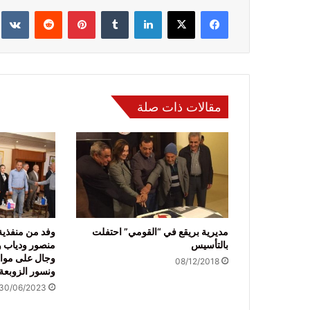
فيسبوك
‫X
لينكدإن
‏Tumblr
بينتيريست
‏Reddit
‏te
مقالات ذات صلة
مديرية بريقع في “القومي” احتفلت
وفد من منفذية
بالتأسيس
منصور ودياب 
وجال على موا
08/12/2018
ونسور الزوبعة
30/06/2023