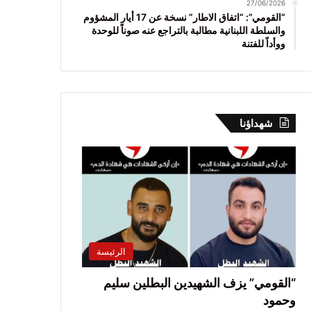
27/06/2026
“القومي”: “اتفاق الاطار” نسخة عن 17 أيار المشؤوم
والسلطة اللبنانية مطالبة بالتراجع عنه صوناً للوحدة
ووأداً للفتنة
شهداؤنا
الرئيسة
“القومي” يزف الشهيدين البطلين سليم
وحمود