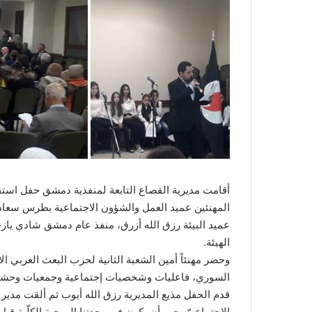
أقامت مديرية القصاع التابعة لمنفذية دمشق حفل است
المهنئين عميد العمل والشؤون الاجتماعية بطرس سعا
عميد البيئة رزق الله أزرق، منفذ عام دمشق شادي يازج
الهيئة.
وحضر مهنئاً أمين الشعبة الثانية لحزب البعث العربي 
السوري، فاعليات وشخصيات إجتماعية وجمعيات وحشد 
قدم الحفل مذيع المديرية رزق الله أيوب ثم ألقت مدير ا
الاجتماعيّ يجب أن يكون في وحدتنا الروحية الكلّية قب