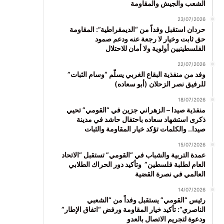
الشعب والجيش والمقاومة
23/07/2026
حردان استقبل وفداً من “الديمقراطية”: المقاومة
حق ثابت وخيار لا رجعة عنه ودعم صمود
الفلسطينيين أولوية ولا أمان للاحتلال
22/07/2026
وفد من منفذية البقاع الغربي يسلّم “وسام الثبات”
للرفيق نصر الزحلان (أبو سعاده)
18/07/2026
منفذية صيدا – الزهراني جزين في “القومي” تحيي
ذكرى استشهاد سعاده باحتفال حاشد في مدينة
صيدا.. والكلمات تؤكد خيار المقاومة والثبات
15/07/2026
عمدة التربية والشباب في “القومي” تستقبل “الاتحاد
العام لطلبة فلسطين” وتأكيد دور الحراك الطلابي
العالمي في نصرة القضية
14/07/2026
رئيس “القومي” يستقبل وفداً من “الشعبي
الناصري”: تأكيد خيار المقاومة ورفض “اتفاق الإطار”
ودعوة لتجريم الاتصال بالعدو