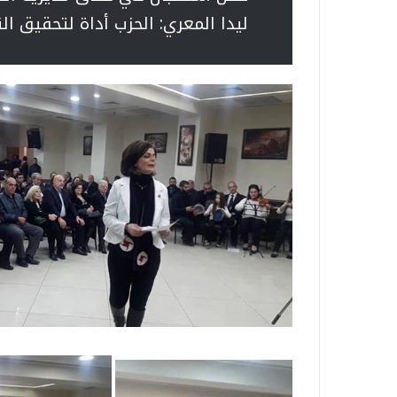
ليدا المعري: الحزب أداة لتحقيق ا