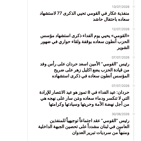
13/07/2026
منفذية عكار في القومي تحيي الذكرى 77 لاستشهاد
سعاده باحتفال حاشد
12/07/2026
«القومي» يحيي يوم الفداء ذكرى استشهاد مؤسس
الحزب أنطون سعاده بوقفة ولقاء حواري في ضهور
الشوير
07/07/2026
رئيس “القومي” الأمين اسعد حردان على رأس وفد
من قيادة الحزب يضع اكليل زهر على ضريح
المؤسس أنطون سعاده في ذكرى استشهاده
07/07/2026
حردان: عيد الفداء في 8 تموز هو عيد الانتصار للإرادة
التي لا تنكسر ودماء سعاده ومَن سار على نهجه هي
من أجل نهضة الأمة وحريتها وسيادتها وكرامتها
30/06/2026
رئيس “القومي” عقد اجتماعاً توجيهياً للمنفذين
العامين في لبنان مشدداً على تحصين الجبهة الداخلية
ومنبهاً من سرديات تبرير العدوان