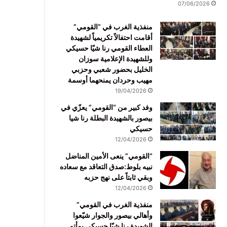
07/06/2026
منفذية الغرب في “القومي”
أقامت احتفالاً تكريمياً لشهيدة
العطاء القومي رنا شيّا حسيكي
وللشهيدة الإعلامية سوزان
الخليل بحضور شعبي وحزبي
مهيب وحردان يمنحهما أوسمة
19/04/2026
وفد كبير من “القومي” يعزّي في
بيصور بالشهيدة البطلة رنا شيا
حسيكي
12/04/2026
“القومي” ينعى الأمين المناضل
نبيه بلوط:صدق التعاقد مع سعاده
وبقي ثابتاً على نهج حزبه
12/04/2026
منفذية الغرب في القومي”
وأهالي بيصور والجوار شيّعوا
الشهيدة رنا شيّا حسيكي بمأتم