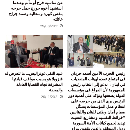
عن مناسبة فرح أو مأتم وعندما
استشهد أخوه جورج حمل جرحه
بنفس كبيرة ومتعالية وضمد جراح
عائلته
29/08/2021
رئيس الحزب الأمين أسعد حردان
عبيد التقى غونزاليس… ما تتعرض له
في اجتماع عقده لهيئات المنفذيات
فنزويلا هو بسبب مواقف قيادتها
في لبنان: ندعو إلى انتخاب رئيس
المشرفة تجاه القضايا العادلة
للجمهورية لأن الفراغ في مؤسسات
والمحقة
الدولة يضعفها ونؤكد على أهمية دور
26/11/2021
الرئيس بري الذي من حرصه على
انتظام عمل المؤسسات يشكّل
صمام أمان وطني للبنان واللبنانيين
*خرائط التقسيم ومشاريع التفتيت
تهديد لجميع كيانات الأمة السورية
ودول المنطقة والذين يقفون وراء