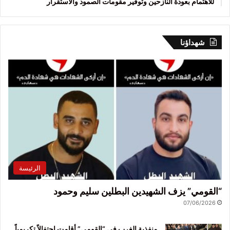
للاهتمام بعودة النازحين وتوفير مقومات الصمود والاستقرار
شهداؤنا
الرئيسة
“القومي” يزف الشهيدين البطلين سليم وحمود
07/06/2026
منفذية الغرب في “القومي” أقامت احتفالاً تكريمياً