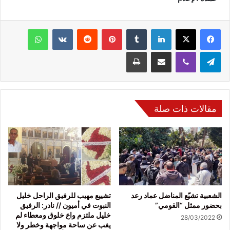
فيسبوك
‫X
لينكدإن
‏Tumblr
بينتيريست
‏Reddit
‏VKontakte
واتساب
تيلقرام
ڤايبر
مشاركة عبر البريد
طباعة
مقالات ذات صلة
الشعبية تشيّع المناضل عماد رعد
تشييع مهيب للرفيق الراحل خليل
بحضور ممثل “القومي”
النبوت في أميون // نادر: الرفيق
خليل ملتزم واع خلوق ومعطاء لم
28/03/2022
يغب عن ساحة مواجهة وخطر ولا