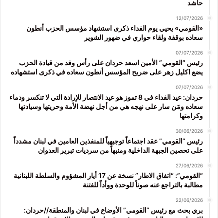
حاشد
12/07/2026
«القومي» يحيي يوم الفداء ذكرى استشهاد مؤسس الحزب أنطون
سعاده بوقفة ولقاء حواري في ضهور الشوير
07/07/2026
رئيس “القومي” الأمين اسعد حردان على رأس وفد من قيادة الحزب
يضع اكليل زهر على ضريح المؤسس أنطون سعاده في ذكرى استشهاده
07/07/2026
حردان: عيد الفداء في 8 تموز هو عيد الانتصار للإرادة التي لا تنكسر ودماء
سعاده ومَن سار على نهجه هي من أجل نهضة الأمة وحريتها وسيادتها
وكرامتها
30/06/2026
رئيس “القومي” عقد اجتماعاً توجيهياً للمنفذين العامين في لبنان مشدداً
على تحصين الجبهة الداخلية ومنبهاً من سرديات تبرير العدوان
27/06/2026
“القومي”: “اتفاق الاطار” نسخة عن 17 أيار المشؤوم والسلطة اللبنانية
مطالبة بالتراجع عنه صوناً للوحدة ووأداً للفتنة
22/06/2026
بري بحث مع رئيس “القومي” الأوضاع في لبنان والمنطقة//حردان: