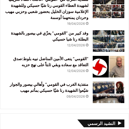
لشهيدة العطاء القومي رنا شيّا حسيكي وللشهيدة
الإعلامية سوزان الخليل بحضور شعبي وحزبي مهيب
وحردان يمنحهما أوسمة
19/04/2026
وفد كبير من “القومي” يعزّي في بيصور بالشهيدة
البطلة رنا شيا حسيكي
12/04/2026
“القومي” ينعى الأمين المناضل نبيه بلوط:صدق
التعاقد مع سعاده وبقي ثابتاً على نهج حزبه
12/04/2026
منفذية الغرب في القومي” وأهالي بيصور والجوار
شيّعوا الشهيدة رنا شيّا حسيكي بمأتم مهيب
09/04/2026
النشيد الرسمي