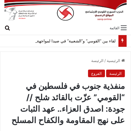
بح
القائمة
لقاء بين “القومي” و”الشعبية” في صيدا لمواجهة العدوان الصهيونيّ وإسقاط مشاريعه وسياساته
الرئيسية
/
الرئيسة
الرئيسة
الفروع
منفذية جنوب في فلسطين في
“القومي” عزّت بالقائد شلح //
جودة: اصدق العزاء.. عهد الثبات
على نهج المقاومة والكفاح المسلح