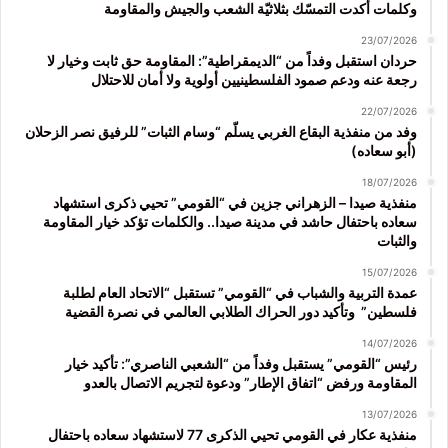
وكلمات أكدت التمسّك بثلاثيّة الشعب والجيش والمقاومة
23/07/2026
حردان استقبل وفداً من “الديمقراطية”: المقاومة حق ثابت وخيار لا
رجعة عنه ودعم صمود الفلسطينيين أولوية ولا أمان للاحتلال
22/07/2026
وفد من منفذية البقاع الغربي يسلّم “وسام الثبات” للرفيق نصر الزحلان
(أبو سعاده)
18/07/2026
منفذية صيدا – الزهراني جزين في “القومي” تحيي ذكرى استشهاد
سعاده باحتفال حاشد في مدينة صيدا.. والكلمات تؤكد خيار المقاومة
والثبات
15/07/2026
عمدة التربية والشباب في “القومي” تستقبل “الاتحاد العام لطلبة
فلسطين” وتأكيد دور الحراك الطلابي العالمي في نصرة القضية
14/07/2026
رئيس “القومي” يستقبل وفداً من “الشعبي الناصري”: تأكيد خيار
المقاومة ورفض “اتفاق الإطار” ودعوة لتجريم الاتصال بالعدو
13/07/2026
منفذية عكار في القومي تحيي الذكرى 77 لاستشهاد سعاده باحتفال