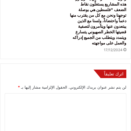
هذه المشاريع يستغلّون نقاط
الضعف *فلسطين هي بوصلة
توجهنا ونحن مع كل من يقترب منها
دعماً واحتضاناً، ولسنا مع الذين
يبتعدون عنها ويتآمرون لتصفية
قضيتها الخطر الصهيوني يتسارع
ويتمدد ويتطلب من الجميع إدراكه
والعمل على مواجهته
17/12/2024
اترك تعليقاً
لن يتم نشر عنوان بريدك الإلكتروني.
الحقول الإلزامية مشار إليها بـ
*
ا
ل
ت
ع