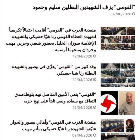
“القومي” يزف الشهيدين البطلين سليم وحمود
07/06/2026
منفذية الغرب في “القومي” أقامت احتفالاً تكريمياً
لشهيدة العطاء القومي رنا شيّا حسيكي وللشهيدة
الإعلامية سوزان الخليل بحضور شعبي وحزبي مهيب
وحردان يمنحهما أوسمة
19/04/2026
وفد كبير من “القومي” يعزّي في بيصور بالشهيدة
البطلة رنا شيا حسيكي
12/04/2026
“القومي” ينعى الأمين المناضل نبيه بلوط:صدق
التعاقد مع سعاده وبقي ثابتاً على نهج حزبه
12/04/2026
منفذية الغرب في القومي” وأهالي بيصور والجوار
شيّعوا الشهيدة رنا شيّا حسيكي بمأتم مهيب
09/04/2026