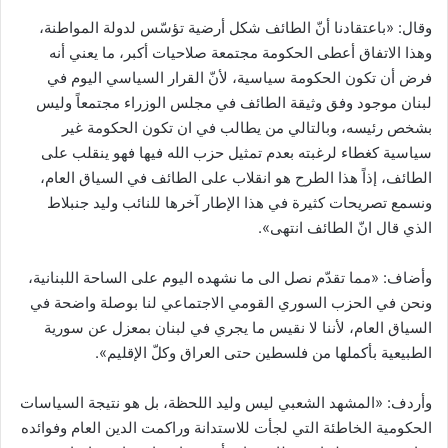
وقال: «باعتقادنا أنّ الطائف شكل أرضية تؤسّس لدولة المواطنة،
وهذا الاتفاق أعطى الحكومة مجتمعة صلاحيات أكبر، ما يعني أنه
فرض أن تكون الحكومة سياسية، لأنّ القرار السياسي اليوم في
لبنان موجود وفق وثيقة الطائف في مجلس الوزراء مجتمعاً وليس
بشخص رئيسه، وبالتالي من يطالب في ان تكون الحكومة غير
سياسية كغطاء لرغبته بعدم تمثيل حزب الله فيها فهو ينقلب على
الطائف، إذاً هذا الطرح هو انقلاب على الطائف في السياق العام،
ونسمع تصريحات كثيرة في هذا الإطار آخرها للنائب وليد جنبلاط
الذي قال انّ الطائف انتهى».
وأضاف: «مما تقدّم نصل الى ما نشهده اليوم على الساحة اللبنانية،
ونحن في الحزب السوري القومي الاجتماعي لنا بوصلة واضحة في
السياق العام، لأننا لا نقيس ما يجري في لبنان بمعزل عن سورية
الطبيعية بأكملها من فلسطين حتى العراق وكلّ الإقليم».
وأردف: «المشهد الشعبي ليس وليد اللحظة، بل هو نتيجة السياسات
الحكومية الخاطئة التي لجأت للاستدانة وراكمت الدين العام وفوائده