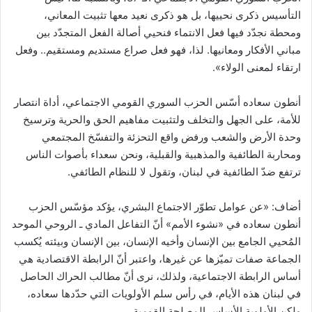
التأسيس ذكرى نحييها، بل هو ذكرى نعيد معها تثبيت المعاني،
ومحطة نجدّد فيها فعل الانتماء فنحيي أصالة الفعل المتجدّد بين
مباني الأفكار ومعانيها. لذا، فهو فعل صراع مستديم ومستقيم.. وفعل
ارتقاء لمعنى الولاء».
أنطون سعاده أسّس الحزب السوري القومي الاجتماعي، أداة انتصار
للأمة، على الجهل والتخلف ولتثبيت مفاهيم الحق والحرية وترسيخ
وحدة الأرض والشعب ورفض واقع التحزئة والتفسّخ المجتمعي
ومحاربة الطائفية والمذهبية والقبلية، ونحن سعداء بأصوات الناس
ترتفع ضدّ الطائفية في لبنان، وتقول لا للنظام الطائفي.
أضاف: «عن عوامل تطوّر الاجتماع البشري، يؤكد مؤسّس الحزب
أنطون سعاده في «نشوء الأمم» أنّ التفاعل المادي ـ الروحي الموحد
المُحيي الجامع بين الإنسان وأخيه الإنسان، بين الإنسان وبيئته يُكسب
الجماعة صفات تميّزها عن غيرها، واعتبر أنّ الرابطة الاقتصادية هي
أساس الرابطة الاجتماعية، ولذلك، نرى أنّ مطالب الحراك الحاصل
في لبنان هذه الأيام، في رأس سلم الأولويات التي حدّدها سعاده،
ولكن الأولوية الأساس المصلحة القومية.