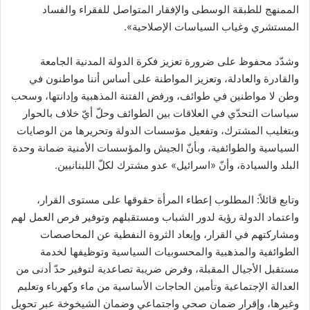
الممنهج للطبقة الوسطى والإفقار المتواصل للفقراء والفساد
المستشري وغياب السياسات الإصلاحية».
وشدّد محفوظ على ضرورة تعزيز فكرة الدولة المدنية الجامعة
والقادرة والعادلة، وتعزيز المواطنة على أساس أننا مواطنون في
وطن لا مواطنين في طوائف، ورفض الفتنة المذهبية وإدانتها، وسحب
سياسات التحدّي في العلاقات بين الطوائف وحلّ أيّ خلاف بالحوار
وبتغليب المشترك، وتفعيل مؤسسات الدولة وتحريرها من الوصايات
السياسية والطوائفية، وبأنّ الجيش والمؤسسات الأمنية ضمانة وحدة
البلد والسيادة، وأنّ «اسرائيل» عدو مشترك لكلّ اللبنانيين.
وتابع قائلاً: المطلوب إعطاء المرأة حقوقها على مستوى القرار،
واعتماد الدولة رؤية لدور الشباب ومستقبلهم وتوفير فرص العمل لهم
ومشاركتهم في القرار، وإبعاد الثروة النفطية عن المحاصصات
الطوائفية والمذهبية والمحسوبيات السياسية وتوظيفها لخدمة
مستقبل الأجيال المقبلة، وفرض ضريبة تصاعدية لتوفير حدّ أدنى من
العدالة الإجتماعية وتأمين الحاجات الأساسية من ماء وكهرباء وتعليم
وغيرها، وإقرار ضمان صحي واجتماعي وضمان الشيخوخة عبر تحويل