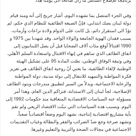
برنامجاً للإصلاح الشامل ما زال صالحاً الى يومنا هذا.
وفي الجزء المتصل بما نشهده اليوم، أشار جريج إلى أنه ومنذ قيام
دولة لبنان بصك انتدابي، فإنّ الصيغة الطائفية للنظام الذي حكم، لم
تؤدّ الى استقرار دائم، بل كانت على الدوام ولادة نزاعات وأزمات،
بسبب فقدان الهوية الجامعة والولاء الواحد. وقد شهدنا بين 1975 و
1990 اقتتالاً أوقع مئات آلاف الضحايا قبل أن يصل اللبنانيون إلى
اتفاق الطائف الذي ساهم في إنهاء الاقتتال واستعادة السلم الأهلي.
وفي وثيقة الوفاق الوطني، نصّت المادة 95 على تشكيل الهيئة
الوطنية لإلغاء الطائفية، ما يعني أنّ روحية اتفاق الطائف هي تعزيز
فكرة المواطنة والتمهيد للانتقال إلى دولة مدنية، دولة المواطنة
والرعاية الاجتماعية، وبدلاً من السير لتطبيق مندرجات وبنود الطائف
الإصلاحية، لجأ لبنان إلى الاستدانة، فتراكم الدين العام، وهذا أمر
مسؤولة عنه السياسات الاقتصادية المتعاقبة منذ حكومات 1992 إلى
اليوم. وبسبب هذه السياسات التي تبنّت الاقتصاد الريعي ولم تقم
بأية مشاريع اقتصادية إنتاجية، نشهد اليوم وضعاً اقتصادياً صعباً،
ونشهد صرخة وجع ضدّ الضرائب والفقر والبطالة وغياب التقديمات
الاجتماعية في مجالات الصحة والتربية والتعليم وغيرها.