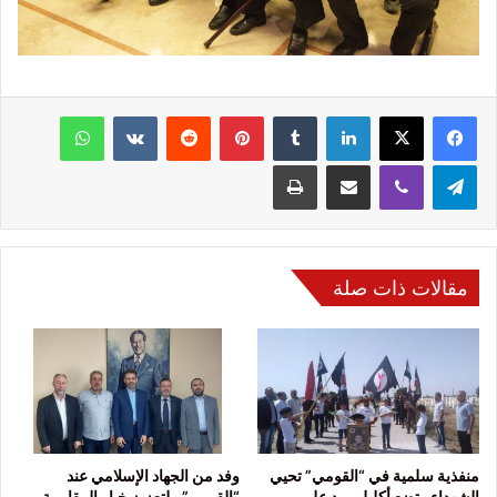
فيسبوك
‫X
لينكدإن
‏Tumblr
بينتيريست
‏Reddit
‏VKontakte
واتساب
تيلقرام
ڤايبر
مشاركة عبر البريد
طباعة
مقالات ذات صلة
منفذية سلمية في “القومي” تحيي
وفد من الجهاد الإسلامي عند
الشهداء وتضع أكليل ورد على
“القومي”.. لتعزيز خيار المقاومة