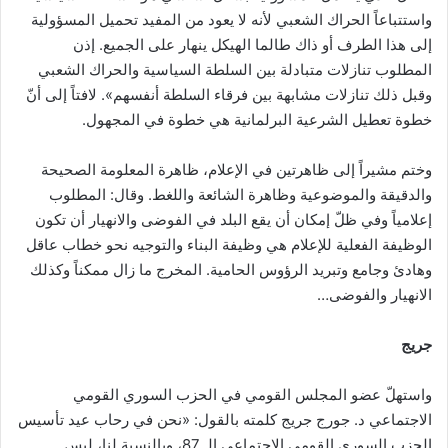
واستتباعاً الحراك الشعبي لأنه لا يعود من المفيد تحميل المسؤولية
إلى هذا الطرف أو ذاك طالما الهيكل ينهار على الجميع. إذن
المطلوب تنازلات متبادلة بين السلطة السياسية والحراك الشعبي
وقبل ذلك تنازلات مشابهة بين فرقاء السلطة أنفسهم». لافتاً إلى أنّ
خطوة تعطيل الشرعية البرلمانية هي خطوة في المجهول.
وختم مشيراً إلى ظاهرتين في الإعلام، ظاهرة المعلومة الصحيحة
والدقيقة والموضوعية وظاهرة الشائعة واللغط. وقال: المطلوب
إعلامياً وفي ظلّ إمكان أن يقع البلد في الفوضى والانهيار أن تكون
الوظيفة الفعلية للإعلام هي وظيفة البناء والتوجيه نحو خطاب عاقل
وهادئ وجامع وتبريد الرؤوس الحامية. المخرج ما زال ممكناً وكذلك
الانهيار والفوضى…
جريج
واستهلّ عضو المجلس القومي في الحزب السوري القومي
الاجتماعي د. جورج جريج كلمته بالقول: «نحن في رحاب عيد تأسيس
الحزب السوري القومي الاجتماعي الـ 87، وبالنسبة لنا، ليس