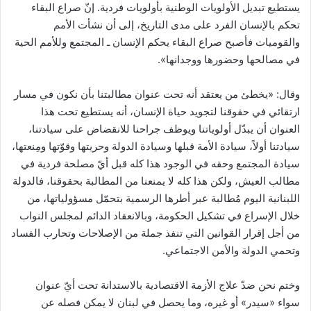
يستطيع تبديل الأولويات الوطنية بأولويات فردية. إنّ صراع البقاء
تحكم بالإنسان الفرد على مدى التاريخ، إلى أن نشأت الأمم
والقوميات فأصبح صراع البقاء يحكم الإنسان ـ المجتمع وللأمم الحية
في مصالحها وحضورها ووجدانها».
وقال: «يخطئ من يعتقد أنه تحت عنوان مطالبتنا بأن نكون في مسار
ارتقائي في حقوقنا لتجويد حياة الإنسان، أنه يستطيع تحت هذا
العنوان أن يبدّل أولوياتنا ويوظف جراحنا للانقضاض على سيادتنا،
سيادتنا أولاً، سيادة الأمة قبلها وسيادة الدولة وحريتها وقوّتها ومِنعتها،
سيادة المجتمع وحقه في الوجود هذا كله قبل أيّ مصلحة فردية في
مطالب العيش، ولكن هذا كله لا يمنعنا من المطالبة بحقوقنا، فالدولة
اللبنانية اليوم مُطالبة عبر أطرها الرسمية بتحمّل مسؤولياتها، من
خلال الإسراع في تشكيل الحكومة، وبالانعقاد الدائم لمجلس النواب
من أجل إقرار القوانين التي تنفذ جملة من الإصلاحات وتحارب الفساد
وتحمي الدولة والأمن الاجتماعي.
وختم نحن ضدّ علاج الأزمة الاقتصادية بالاستدانة تحت أيّ عنوان
سواء «سيدر» أو غيره، وما يحصل في لبنان لا يمكن فصله عن