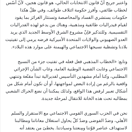
واعتبر جريج أنّ قانون الانتخابات الحالي، هو قانون هجين، لأنّ أسّس
لخطاب طائفي، وأفرز حكومة ائتلاف طوائف، وفي ظلّ هكذا
حكومات يستشري الفساد والمحاصصة وتستثار الغرائز بما يقود
لقيام فيدراليات طائفية ومذهبية، وهناك من يدعو لهذه الفدراليات
التقسيمية. وللتذكير فإنّ مشروع الشرق الأوسط الجديد الذي يريد
العدو الصهيوني والولايات المتحدة الأميركية فرضه يرمي إلى تفيتيت
بلادنا وتشظية نسيجها الاجتماعي والهيمنة على موارد هذه البلاد».
وتابع: «الخطاب المذهبي فعل فعله في تفتيت جزء من النسيج
الاجتماعي وغابت القضية الوطنية العامة، وغاب الشأن الإجرائي
المطلبي، وكنا أمام مشهدين التأسيس لفديرالية تبدأ مقنّعة وتنتهي
واقعية بالرغم من إرادة البعض لمواجهتها، أو أن نكون أمام شكل من
أشكال تعبير لرفض هذا الواقع، ولذلك يمكننا أن نضع الحراك الشعبي
بمطالبه تحت هذه الخانة للانتقال لمرحلة جديدة.
نحن في الحزب السوري القومي الاجتماعي مع الاستقرار والسلم
الأهلي، وضدّ الفوضى وضدّ كلّ يحاول استغلال معاناتنا ومطالبنا
لاستهداف عناصر قوّتنا ومِنعتنا وسيادتنا. يخطئ من يعتقد أنه