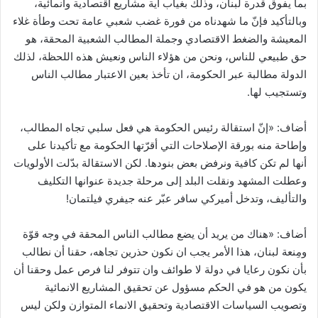
بما يفوق قدرة لبنان، وذلك بغياب أية مشاريع اقتصادية وانمائية،
وبالتأكيد فإنّ ما شهدناه من فورة غضب شعبي عامة تحت وطأة غلاء
المعيشة والضغط الاقتصادي وجملة المطالب الشعبية المحقة، هو
حق طبيعي للناس، ونحن من هؤلاء الناس ونعيش هذه اللحظة، لذلك
الدولة مطالبة عبر الحكومة، ان تأخذ بعين الاعتبار مطالب الناس
وتستجيب لها.
أضاف: «إنّ استقالة رئيس الحكومة هي فعل سلبي تجاه المطالب،
وإطاحة منه بورقة الإصلاحات التي أقرّتها الحكومة مع تأكيدنا على
أنها لم تكن كافية ونرفض بعض بنودها. لكن الاستقالة بدّلت الأولويات
وعطلت المشهد ونقلت البلد إلى مرحلة جديدة عنوانها التكليف
والتأليف، وتدخل أميركي سافر عبّر عنه جيفري فيلتمان!
أضاف: «هناك من يريد أن يضع مطالب الناس المحقة في وجه قوّة
ومِنعة لبنان، هذا الأمر يجب ان نكون حذرين تجاهه، حقنا أن نطالب
بأن نكون رعايا في دولة لا طوائف وان تتوفر لنا فرص عمل وحقنا أن
يكون من هو في الحكم مسؤول عن تحقيق المشاريع الانمائية
وتصويب السياسات الاقتصادية وتحقيق الانماء المتوازن ولكن ليس