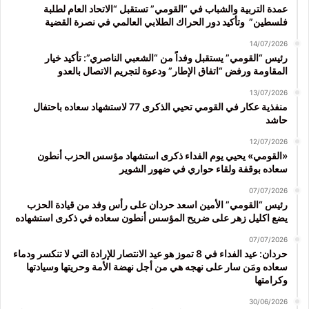
عمدة التربية والشباب في “القومي” تستقبل “الاتحاد العام لطلبة
فلسطين” وتأكيد دور الحراك الطلابي العالمي في نصرة القضية
14/07/2026
رئيس “القومي” يستقبل وفداً من “الشعبي الناصري”: تأكيد خيار
المقاومة ورفض “اتفاق الإطار” ودعوة لتجريم الاتصال بالعدو
13/07/2026
منفذية عكار في القومي تحيي الذكرى 77 لاستشهاد سعاده باحتفال
حاشد
12/07/2026
«القومي» يحيي يوم الفداء ذكرى استشهاد مؤسس الحزب أنطون
سعاده بوقفة ولقاء حواري في ضهور الشوير
07/07/2026
رئيس “القومي” الأمين اسعد حردان على رأس وفد من قيادة الحزب
يضع اكليل زهر على ضريح المؤسس أنطون سعاده في ذكرى استشهاده
07/07/2026
حردان: عيد الفداء في 8 تموز هو عيد الانتصار للإرادة التي لا تنكسر ودماء
سعاده ومَن سار على نهجه هي من أجل نهضة الأمة وحريتها وسيادتها
وكرامتها
30/06/2026