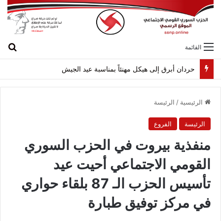
بح
القائمة
لقاء بين “القومي” و”الشعبية” في صيدا لمواجهة العدوان الصهيونيّ وإسقاط مشاريعه وسياساته
الرئيسية
/
الرئيسة
الرئيسة
الفروع
منفذية بيروت في الحزب السوري
القومي الاجتماعي أحيت عيد
تأسيس الحزب الـ 87 بلقاء حواري
في مركز توفيق طبارة