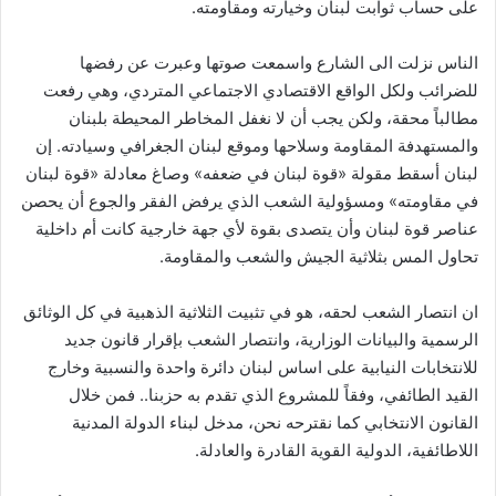
على حساب ثوابت لبنان وخيارته ومقاومته.
الناس نزلت الى الشارع واسمعت صوتها وعبرت عن رفضها
للضرائب ولكل الواقع الاقتصادي الاجتماعي المتردي، وهي رفعت
مطالباً محقة، ولكن يجب أن لا نغفل المخاطر المحيطة بلبنان
والمستهدفة المقاومة وسلاحها وموقع لبنان الجغرافي وسيادته. إن
لبنان أسقط مقولة «قوة لبنان في ضعفه» وصاغ معادلة «قوة لبنان
في مقاومته» ومسؤولية الشعب الذي يرفض الفقر والجوع أن يحصن
عناصر قوة لبنان وأن يتصدى بقوة لأي جهة خارجية كانت أم داخلية
تحاول المس بثلاثية الجيش والشعب والمقاومة.
ان انتصار الشعب لحقه، هو في تثبيت الثلاثية الذهبية في كل الوثائق
الرسمية والبيانات الوزارية، وانتصار الشعب بإقرار قانون جديد
للانتخابات النيابية على اساس لبنان دائرة واحدة والنسبية وخارج
القيد الطائفي، وفقاً للمشروع الذي تقدم به حزبنا.. فمن خلال
القانون الانتخابي كما نقترحه نحن، مدخل لبناء الدولة المدنية
اللاطائفية، الدولية القوية القادرة والعادلة.