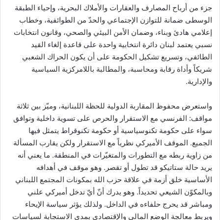
جزء من أرباح المصارف والعقارات والأملاك البحرية، وإحياء الطبقة
الوسطى ضمانة للتوازن الإجتماعي والحدّ من الطوائفية، وخطاب
إعلامي هادئ وبناء، وضمان الأمن البيئي والصحي، وقانون انتخابات
نسبي يعتمد لبنان دائرة انتخابية واحدة على قاعدة إلغاء القيد
الطائفي، وتسريع تشكيل الحكومة على أن يكون الحراك الشعبي
شريكاً وأداة رقابة ومحاسبة، والمطالبة باللامركزية السياسية
والإدارية.
واستعرض محفوظ المقاربة الدولية للحظة اللبنانية، وميّز بين ثلاثة
مواقف: الفرنسي مع الاستقرار والحرص على تسوية داخلية وتوافق
سواء على حكومة تكنوسياسية أو حكومة تكنوقراط يتمثل فيها
الجميع. الموقف الأميركي نظرياً مع الاستقرار ولكن يقارب المسألة
من زاوية ربطه مع التطورات والمتغيّرات في المنطقة. ما يعني أنه
يريد حالة ستاتيكو قد تطول أو تقصر. وهو موقف في أهدافه
الأساسية خلق أزمة في علاقة حزب الله بمكونات المجتمع اللبناني
وبالمكوّن الشيعي تحديداً. وهو يدرك أنّ أيّ تدخل أميركي علني
ومباشر قد يحرج حلفاءه في الداخل. ولذلك يؤثر سياسة الإيحاء
ويربط معالجة الوضع المالي والإقتصادي بمدى الاستجابة لسياسات