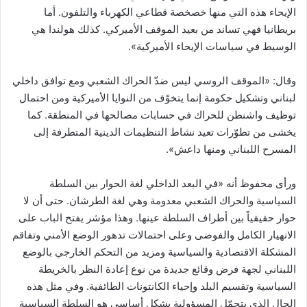
الإيحاء هذه التي منها خصخصة قطاعي الكهرباء والتلفون. أما
بريطانيا فهي تساند من بعيد الموقف الأميركي. كذلك هولندا هي
الوسيط في سياسات الإيحاء الأميركية».
وقال: «الموقف الروسي ليس ضدّ الحراك الشعبي ومع توافق داخلي
لبناني وتشكيل حكومة إنما يتخوّف من النوايا الأميركية ومن احتمال
توظيف واشنطن للحراك في حسابات مصالحها في المنطقة. كما
يخشى من تطوّرات تعيد نشاط التنظيمات الدينية المتطرفة إلى
المسرح اللبناني ومنها داعش».
ورأى محفوظ أنه «في البعد الداخلي لغة الحوار بين السلطة
السياسية والحراك الشعبي معدومة وهي لغة الطرشان. حتى أن لا
حوار حقيقياً بين أطراف السلطة عينها. وهذا مؤشر يفتح الباب على
الانهيار الكامل والفوضى وعلى احتمالات تدهور الوضع الأمني وتفاقم
المشكلة الاقتصادية والسياسية ومزيد من التحكم الخارجي بالوضع
اللبناني لجهة فرض وقائع جديدة من نوع إعادة النظر بالخريطة
السياسية وتقسيم البلد وإحياء الكانتونات الطائفية. وفي مثل هذه
الحال الذي يتحمّل المسؤولية بشكل أساسي هو السلطة السياسية