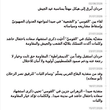
02/08/2026
حردان أبرق إلى هيكل مهنئاً بمناسبة عيد الجيش
31/07/2026
لقاء بين “القومي” و”الشعبية” في صيدا لمواجهة العدوان الصهيونيّ
وإسقاط مشاريعه وسياساته
27/07/2026
منفذيّة بعلبك في “القوميّ” أحيَت ذكرى استشهاد سعاده باحتفال حاشد
وكلمات أكدت التمسّك بثلاثيّة الشعب والجيش والمقاومة
23/07/2026
حردان استقبل وفداً من “الديمقراطية”: المقاومة حق ثابت وخيار لا
رجعة عنه ودعم صمود الفلسطينيين أولوية ولا أمان للاحتلال
22/07/2026
وفد من منفذية البقاع الغربي يسلّم “وسام الثبات” للرفيق نصر الزحلان
(أبو سعاده)
18/07/2026
منفذية صيدا – الزهراني جزين في “القومي” تحيي ذكرى استشهاد
سعاده باحتفال حاشد في مدينة صيدا.. والكلمات تؤكد خيار المقاومة
والثبات
15/07/2026