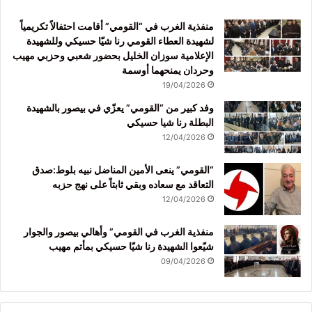
منفذية الغرب في “القومي” أقامت احتفالاً تكريمياً
لشهيدة العطاء القومي رنا شيّا حسيكي وللشهيدة
الإعلامية سوزان الخليل بحضور شعبي وحزبي مهيب
وحردان يمنحهما أوسمة
19/04/2026
وفد كبير من “القومي” يعزّي في بيصور بالشهيدة
البطلة رنا شيا حسيكي
12/04/2026
“القومي” ينعى الأمين المناضل نبيه بلوط:صدق
التعاقد مع سعاده وبقي ثابتاً على نهج حزبه
12/04/2026
منفذية الغرب في القومي” وأهالي بيصور والجوار
شيّعوا الشهيدة رنا شيّا حسيكي بمأتم مهيب
09/04/2026