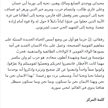
محيدلي ووجدي الصايغ ومالك وهبي، تحية إلى نورما أبي حسان
وعلي غازي طالب، وابتسام حرب، ومريم خير الدين وزهر ابو عساف،
تحية إلى أدونيس نصر وفضل الله فارس، وتحية إلى أبطالنا في غزة
الأبية الذين جعلوا من عدوًنا كياناً ذليلاً لا حول له ولا قوة أمام إرادة
شعبنا. وتحية إلى الشهيد الحي حبيب لشرتوني.
رفقائي، إنّ حزبنا هو أول من وضع أسس الحياة الجديدة المبنيّة على
مفاهيم القومية الصحيحة، وعمل على بناء الانسان الجديد في أمة
يسودها الولاء القومي لا الولاءات الطائفية والمذهبية. فحزبُ
مؤسسهُ وزعيمهُ وشهيدهُ أنطون سعاده، هو حزب لم ولن ينكسر
مهما كانت الأخطار. فانتصروا لحزبكم وتعصبّوا لقوميتكم ولا تفرّقوا،
وكونوا صفاً واحداً وابتعدوا عن كل ضجيج وثرثرة واذكروا أنه بوحدتنا
وعملنا نحيا ونحيا ابداً، وسنبقى نردد مع زعيمنا: “بهذا الايمان نحن ما
نحن وبهذا الايمان نحن ما سنكون، وبما نحن وبما سنكون سيظل
هتافنا يدوي في العالم: لتحي سورية.
كلمة المركز