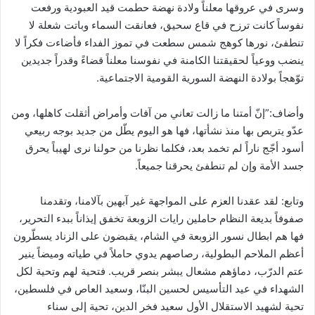
وسرى في عروقها معلناً ولادة نهضة حطمت قيد العبودية ورفعت
نفوساً كانت ترزح في قاع سحيق، فعانقت السماء وباتت شعلة لا
تنطفئ، نورها كوهج شمس سطعت في تموز الفداء فأضاءت فكراً لا
ينضب ووعياً لحقيقتنا الكامنة في نفوسنا معلناً قضاءً وقدراً جديدين
توّهجاً بولادة النهضة السورية القومية الاجتماعية.
وأضاف:”إنّ أمتنا ما زالت تعاني من آفات وأمراض أثقلت كاهلها، ومن
عدّو يتربص بها منذ نشأتها، فها هو اليوم يطّل من جديد بوجه ربيعي
أسود أجّج ناراً لم تخمد بعد، فكلما نظرنا من حولنا نرى لهيباً يحرق
جسد الأمة وإن لم تنطفئ يحرقنا جميعاً.
وتابع: لقد عقدنا العزم على المواجهة غير آبهين بآلامنا، وتقدمنا
صفوفاً بديعة النظام حاملين رايات الزوبعة تخفق إيذاناً ببدء التحرير،
فها هم ابطال نسور الزوبعة في الشام، يقبضون على الزناد يسطّرون
أعظم الملاحم البطولية، رصاصهم يدوي حاملاً في طياته وميضاً ينير
عتم الدرّب، دماؤهم مشعال يبشر بنصر قريب. فتحية لهم وتحية لكل
الشهداء في عيد التأسيس لحسين البنّا، وسعيد العاص في فلسطين،
تحية لشهيد الاستقلال الأول سعيد فخر الدين، تحية إلى سناء