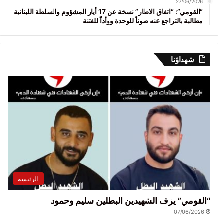
27/06/2026
“القومي”: “اتفاق الاطار” نسخة عن 17 أيار المشؤوم والسلطة اللبنانية
مطالبة بالتراجع عنه صوناً للوحدة ووأداً للفتنة
شهداؤنا
الرئيسة
“القومي” يزف الشهيدين البطلين سليم وحمود
07/06/2026