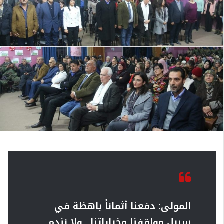
المولى:
دفعنا أثماناً باهظة في
سبيل مواقفنا وخياراتنا.. ولا نندم