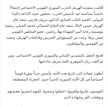
أقامت منفذية الهرمل الحزب السوري القومي الاجتماعي إحتفالاً
حاشداً بمناسبة عيد تأسيس الحزب، بحضور عميد الاذاعة داليدا
المولى، العميد النائب السابق الدكتور مروان فارس، منفذ عام
الهرمل حسين التالا، منفذ عام البقاع الشمالي محمد الجبلي، رئيسة
مؤسسة رعاية أسر الشهداء نهلا رياشي، عضو المجلس القومي
حسن نزها، وعدد من المسؤولين الحزبيين وفاعليات الهرمل، وحشد
من القوميين والمواطنين.
افتتح الحفل بالنشيدين اللبناني والسوري القومي الاجتماعي، ومن
ثم ألقت ريان الجوهري كلمة تعريف جاء فيها:
أنطون سعاده كتب تاريخ هذه الأمة، وأسس حزباً سوريا قومياً
أجتماعياً في كل الأمة السورية كاسراً حدود التجزئة المصطنعة.
القوميون حاربوا وقاوموا، اعتقلوا وسجنوا، لكنهم انتصروا بعقيدتهم
وبوقفات العز وشهادة الدم.