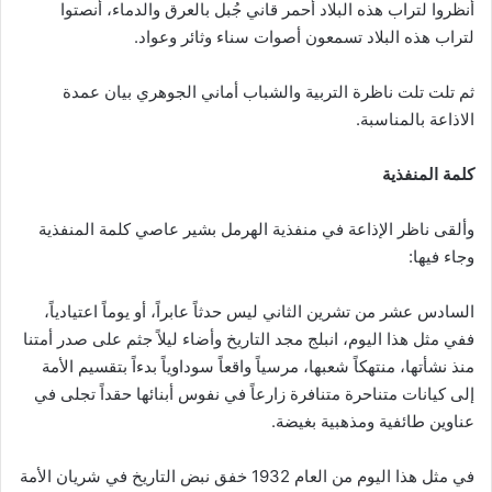
أنظروا لتراب هذه البلاد أحمر قاني جُبل بالعرق والدماء، أنصتوا
لتراب هذه البلاد تسمعون أصوات سناء وثائر وعواد.
ثم تلت تلت ناظرة التربية والشباب أماني الجوهري بيان عمدة
الاذاعة بالمناسبة.
كلمة المنفذية
وألقى ناظر الإذاعة في منفذية الهرمل بشير عاصي كلمة المنفذية
وجاء فيها:
السادس عشر من تشرين الثاني ليس حدثاً عابراً، أو يوماً اعتيادياً،
ففي مثل هذا اليوم، انبلج مجد التاريخ وأضاء ليلاً جثم على صدر أمتنا
منذ نشأتها، منتهكاً شعبها، مرسياً واقعاً سوداوياً بدءاً بتقسيم الأمة
إلى كيانات متناحرة متنافرة زارعاً في نفوس أبنائها حقداً تجلى في
عناوين طائفية ومذهبية بغيضة.
في مثل هذا اليوم من العام 1932 خفق نبض التاريخ في شريان الأمة