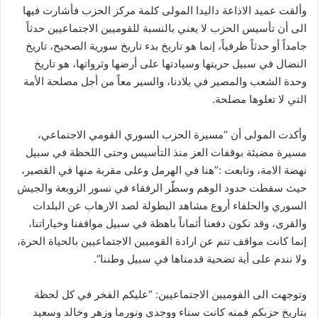
وألقت عميد الاذاعة داليدا المولى كلمة مركز الحزب فأشارت فيها
الى أن تأسيس الحزب لا يعني بالنسبة للقوميين الاجتماعيين حدثاً
جامداً أو حدثاً ظرفياً، إنما هو تاريخ بدء تاريخ سورية الصحيح، تاريخ
النضال في سبيل حريتها وسيادتها على أرضها وثرواتها، هو تاريخ
وحدة الشعب والمصير في بلادنا، والسير معاً من أجل مصلحة الأمة
التي لا تعلوها مصلحة.
وأكدت المولى أن “مسيرة الحزب السوري القومي الاجتماعي،
مسيرة مضيئة بوقفات العز منذ التأسيس وحتى اللحظة في سبيل
نهضة الامة، وتابعت :”هنا في الهرمل وعلى مقربة منها في القصير،
حيث سقطت حدود الوهم وسطّر الرفقاء في نسور الزوبعة والجيش
السوري والحلفاء أروع مشاهد البطولة لصد الارهاب عن البلدات
والقرى، وقد نكون دفعنا أثماناً باهظة في سبيل مواقفنا وخياراتنا،
إنما كانت مواقف تنم عن ارادة القوميين الاجتماعيين بالحياة الحرة،
ولا نندم على أية تضحية قدمناها في سبيل وطننا”.
وتوجهت الى القوميين الاجتماعيين: “عليكم الفخر في كل لحظة
بتاريخ حزبكم فمنه كانت سناء ووجدي ونورما وزهر وخالد وسعيد