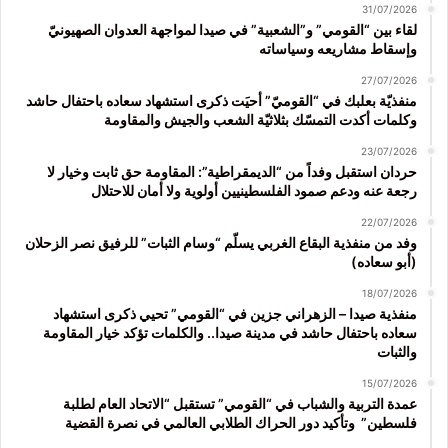
31/07/2026
لقاء بين “القومي” و”الشعبية” في صيدا لمواجهة العدوان الصهيونيّ
وإسقاط مشاريعه وسياساته
27/07/2026
منفذيّة بعلبك في “القوميّ” أحيَت ذكرى استشهاد سعاده باحتفال حاشد
وكلمات أكدت التمسّك بثلاثيّة الشعب والجيش والمقاومة
23/07/2026
حردان استقبل وفداً من “الديمقراطية”: المقاومة حق ثابت وخيار لا
رجعة عنه ودعم صمود الفلسطينيين أولوية ولا أمان للاحتلال
22/07/2026
وفد من منفذية البقاع الغربي يسلّم “وسام الثبات” للرفيق نصر الزحلان
(أبو سعاده)
18/07/2026
منفذية صيدا – الزهراني جزين في “القومي” تحيي ذكرى استشهاد
سعاده باحتفال حاشد في مدينة صيدا.. والكلمات تؤكد خيار المقاومة
والثبات
15/07/2026
عمدة التربية والشباب في “القومي” تستقبل “الاتحاد العام لطلبة
فلسطين” وتأكيد دور الحراك الطلابي العالمي في نصرة القضية