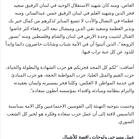
العاص، ومنه كان شهيد الاستقلال الوحيد في لبنان الرفيق سعيد
فخر الدين وشهيد العلم في لبنان الرفيق حسن عبدالساتر، ومنه
عظماء في النضال والأدب لا تتسع المنابر لذكرهم من كمال خير بك
ونذير العظمة وسعيد تقي الدين وميشال نبعة الى رفقاء كثر خاضوا
القتال لتثبيت وحدة الارض في لبنان والشام وفلسطين ومنه “نسور
الزوبعة”، الذين أثبتوا أن في الأمة شباب وشابات حاضرون دائما وابداً
للذود عن كل حبة تراب فيها.
أضافت: “لكم كل المجد فحزبكم هو حزب الشهادة والبطولة والحياة،
حزب القيم والمثل العليا، حزب المواطنة الحقة، هو حزب المبادئ
في خدمة المواطن لا العكس، وكلنا فخر بمسيرته وايمان بعقيدته
والتزام بنظامه ومبادئه واقتداء بمؤسسه أنطون سعاده”.
وختمت بتوجيه التهنئة إلى القوميين الاجتماعيين وكل الامة بمناسبة
التاسيس لافتة إلى أن عمل حزب سعاده وفكره هو لخير كل الشعب
السوري.
عمل مسرحي ولوحات راقصة للأشبال