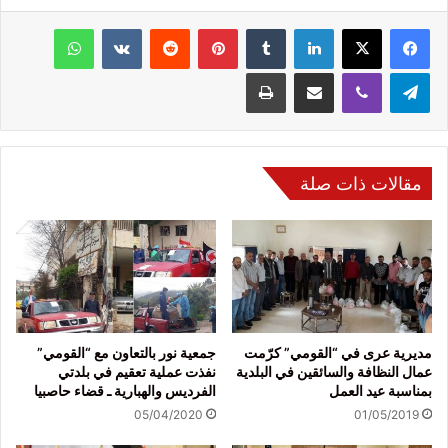
فيسبوك
‫X
لينكدإن
‏Tumblr
بينتيريست
‏Reddit
‏VKontakte
واتساب
تيلقرام
ڤايبر
مشاركة عبر البريد
طباعة
مقالات ذات صلة
مديرية عرى في “القومي” كرّمت
جمعية نور بالتعاون مع “القومي”
عمال النظافة والسائقين في البلدية
نفذت عملية تعقيم في بلدتي
بمناسبة عيد العمل
الفرديس والهبارية ـ قضاء حاصبيا
05/04/2020
01/05/2019