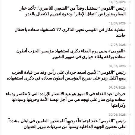
14/07/2026
رئيس “القومي” يستقبل وفداً من “الشعبي الناصري”: تأكيد خيار
المقاومة ورفض “اتفاق الإطار” ودعوة لتجريم الاتصال بالعدو
13/07/2026
منفذية عكار في القومي تحيي الذكرى 77 لاستشهاد سعاده باحتفال
حاشد
12/07/2026
«القومي» يحيي يوم الفداء ذكرى استشهاد مؤسس الحزب أنطون
سعاده بوقفة ولقاء حواري في ضهور الشوير
07/07/2026
رئيس “القومي” الأمين اسعد حردان على رأس وفد من قيادة الحزب
يضع اكليل زهر على ضريح المؤسس أنطون سعاده في ذكرى استشهاده
07/07/2026
حردان: عيد الفداء في 8 تموز هو عيد الانتصار للإرادة التي لا تنكسر ودماء
سعاده ومَن سار على نهجه هي من أجل نهضة الأمة وحريتها وسيادتها
وكرامتها
30/06/2026
رئيس “القومي” عقد اجتماعاً توجيهياً للمنفذين العامين في لبنان مشدداً
على تحصين الجبهة الداخلية ومنبهاً من سرديات تبرير العدوان