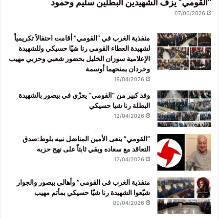
“القومي” يزف الشهيدين البطلين سليم وحمود
07/06/2026
منفذية الغرب في “القومي” أقامت احتفالاً تكريمياً
لشهيدة العطاء القومي رنا شيّا حسيكي وللشهيدة
الإعلامية سوزان الخليل بحضور شعبي وحزبي مهيب
وحردان يمنحهما أوسمة
19/04/2026
وفد كبير من “القومي” يعزّي في بيصور بالشهيدة
البطلة رنا شيا حسيكي
12/04/2026
“القومي” ينعى الأمين المناضل نبيه بلوط:صدق
التعاقد مع سعاده وبقي ثابتاً على نهج حزبه
12/04/2026
منفذية الغرب في القومي” وأهالي بيصور والجوار
شيّعوا الشهيدة رنا شيّا حسيكي بمأتم مهيب
09/04/2026