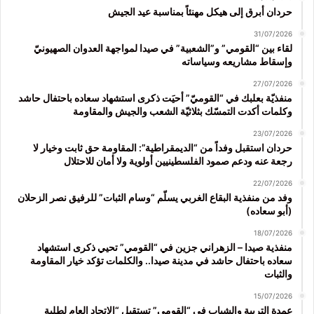
حردان أبرق إلى هيكل مهنئاً بمناسبة عيد الجيش
31/07/2026
لقاء بين “القومي” و”الشعبية” في صيدا لمواجهة العدوان الصهيونيّ
وإسقاط مشاريعه وسياساته
27/07/2026
منفذيّة بعلبك في “القوميّ” أحيَت ذكرى استشهاد سعاده باحتفال حاشد
وكلمات أكدت التمسّك بثلاثيّة الشعب والجيش والمقاومة
23/07/2026
حردان استقبل وفداً من “الديمقراطية”: المقاومة حق ثابت وخيار لا
رجعة عنه ودعم صمود الفلسطينيين أولوية ولا أمان للاحتلال
22/07/2026
وفد من منفذية البقاع الغربي يسلّم “وسام الثبات” للرفيق نصر الزحلان
(أبو سعاده)
18/07/2026
منفذية صيدا – الزهراني جزين في “القومي” تحيي ذكرى استشهاد
سعاده باحتفال حاشد في مدينة صيدا.. والكلمات تؤكد خيار المقاومة
والثبات
15/07/2026
عمدة التربية والشباب في “القومي” تستقبل “الاتحاد العام لطلبة