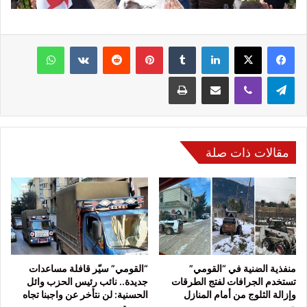
فيسبوك
‫X
لينكدإن
‏Tumblr
بينتيريست
‏Reddit
‏VKontakte
واتساب
تيلقرام
ڤايبر
مشاركة عبر البريد
طباعة
مقالات ذات صلة
منفذية الضنية في “القومي”
“القومي” سيّر قافلة مساعدات
تستخدم الجرافات لفتج الطرقات
جديدة.. نائب رئيس الحزب وائل
وإزالة الثلوج من أمام المنازل
الحسنية: لن نتأخر عن واجبنا تجاه