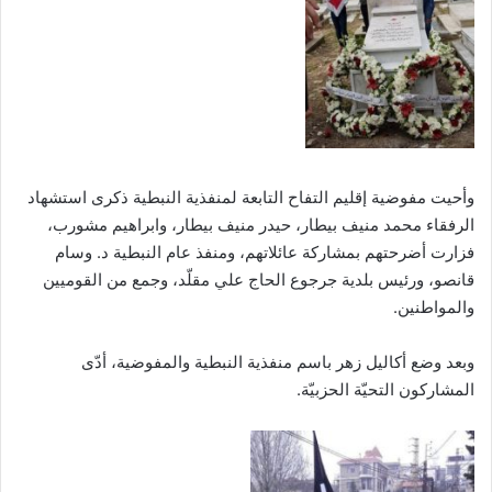
وأحيت مفوضية إقليم التفاح التابعة لمنفذية النبطية ذكرى استشهاد
الرفقاء محمد منيف بيطار، حيدر منيف بيطار، وابراهيم مشورب،
فزارت أضرحتهم بمشاركة عائلاتهم، ومنفذ عام النبطية د. وسام
قانصو، ورئيس بلدية جرجوع الحاج علي مقلّد، وجمع من القوميين
والمواطنين.
وبعد وضع أكاليل زهر باسم منفذية النبطية والمفوضية، أدّى
المشاركون التحيّة الحزبيّة.