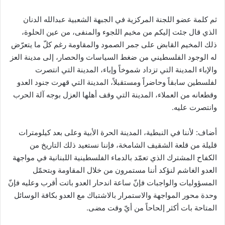
ثم كلمة عضو اللجنة المركزية في الجبهة الشعبية عبدالله الدنان
الذي قال جئت إليكم من مخيم اللجوء والمنفى، من عين الحلوة،
ذلك المخيم القابض على جمر الصمود والمقاومة رغم كلّ ما يتعرّض
له الوجود الفلسطيني من ضغط السياسات والحصار، إلى مدينة العز
والإباء المدينة التي تزداد شموخاً وإباء، المدينة التي انتصرت
لفلسطين سابقاً وحاضراً ومستقبلاً، المدينة التي قهرت جنود العدو
وقطعانه من العملاء، المدينة التي وقف أهلها العزل بوجه آلة الحرب
وانتصرت عليه.
أضاف: لأننا في النبطية، المدينة الحرة الأبية وعلى بعد كيلومترات
قليلة من قلعة الشقيف الشامخة، فإننا نستعيد ذلك التاريخ من
الكفاح المشترك الذي تعمّد بالدماء الفلسطينية اللبنانية في مواجهة
العدو الغاشم لنؤكد أننا مستمرون من خلال المقاومة وبتحمّل
المسؤوليات والواجبات فإنّ ساعة اندحار العدو باتت أقرب وعليه فإنّ
وحدة محور المواجهة والاستمرار بالاشتباك مع العدو بكافة الوسائل
المتاحة بات أكثر إلحاحاً من أيّ وقت مضى.