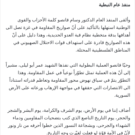
منفذ عام النبطية
وألقى المنفذ العام الدكتور وسام قانصو كلمة الأحزاب والقوى
الوطنية استهلها بالتأكيد على أنّ صواريخ المقاومة في غزة تصل الى
أهدافها بدقة متخطية نظام قبة العدو الحديدية، وهذا دليل على أنّ
هذه الصواريخ قادرة على استهداف قوات الاحتلال الصهيوني في
المناطق الفلسطينية المحتلة.
وحيّا قانصو العملية البطولية التي نفذها الشهيد عمر أبو ليلى، مشيراً
إلى أنّ هذه العملية تمثل تطوّراً نوعياً في عمل المقاومة. وهذا
التطوّر يتمّ في سياق نهوض محور المقاومة وتعاظم قدراته استناداً
الى الانتصارات التي حققها في مواجهة الإرهاب ورعاته على الأرض
السورية.
أضاف ﺇننا في يوم الأرض، يوم الشرف والكرامة، يوم البشر والشجر
والحجر، يوم التاريخ الناصع الذي كتب بتضحيات المقاومين ودماء
الشهداء والجرحى، وبشجاعة النسور الذين خطوا أحرفه من نار ونور
لأنّ في الأمة قوّة لو فعلت لغيّرت وجه التاريخ.