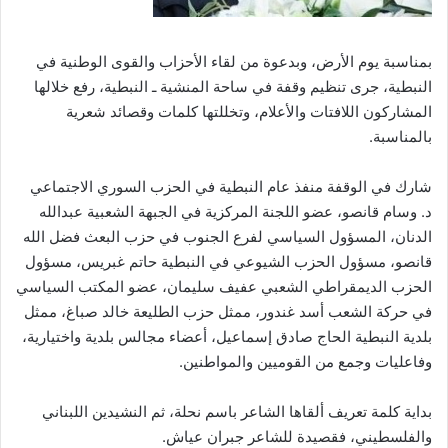
بمناسبة يوم الأرض، وبدعوة من لقاء الأحزاب والقوى الوطنية في
النبطية، جرى تنظيم وقفة في ساحة المنشية ـ النبطية، رفع خلالها
المشاركون اللافتات والأعلام، وتخللتها كلمات وقصائد شعرية
بالمناسبة.
شارك في الوقفة منفذ عام النبطية في الحزب السوري الاجتماعي
د. وسام قانصو، عضو اللجنة المركزية في الجبهة الشعبية عبدالله
الدنان، المسؤول السياسي لفرع الجنوب في حزب البعث فضل الله
قانصو، مسؤول الحزب الشيوعي في النبطية حاتم غبريس، مسؤول
الحزب الديمقراطي الشعبي عفيف سليمان، عضو المكتب السياسي
في حركة الشعب أسد غندور، ممثل حزب الطليعة خالد صباغ، ممثل
بلدية النبطية الحاج صادق إسماعيل، أعضاء مجالس بلدية واختيارية،
وفاعليات وجمع من القوميين والمواطنين.
بداية كلمة تعريف ألقاها الشاعر باسم نحلة، ثم النشيدين اللبناني
والفلسطيني، فقصيدة للشاعر جبران عياش.