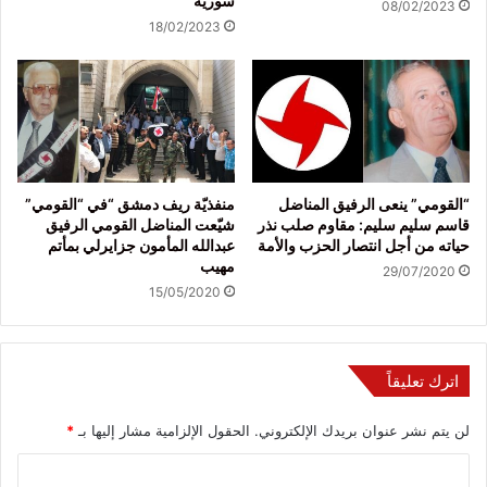
سورية
08/02/2023
18/02/2023
“القومي” ينعى الرفيق المناضل
منفذيّة ريف دمشق “في “القومي”
قاسم سليم سليم: مقاوم صلب نذر
شيّعت المناضل القومي الرفيق
حياته من أجل انتصار الحزب والأمة
عبدالله المأمون جزايرلي بمأتم
مهيب
29/07/2020
15/05/2020
اترك تعليقاً
لن يتم نشر عنوان بريدك الإلكتروني.
الحقول الإلزامية مشار إليها بـ
*
ا