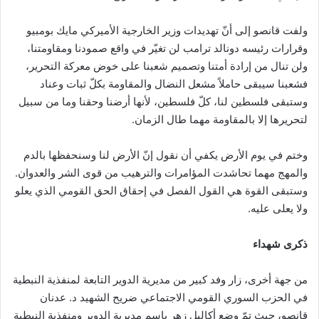
ولفت قانصو إلى أنّ تهديدات وزير الخارجية الأميركي مايك بومبيو
وقرارات رئيسه دونالد ترامب لن تغيّر في واقع صمودنا ومقاومتنا،
ولن تنال من إرادة أمتنا وتصميم شعبنا على خوض معركة التحرير،
فشعبنا سيبقى حاملاً مشعل النضال والمقاومة بكلّ ثبات وعناد
وستبقى فلسطين لنا، كلّ فلسطين، لأنها أرضنا وحقنا وما من سبيل
لتحريرها إلا بالمقاومة مهما طال الزمان.
وختم في يوم الأرض يكفي أن نقول إنّ الأرض لنا وسنحفظها بالدم
والمهج مهما تحاشدت المؤامرات والترهيب من قوى الشر والعدوان.
وستبقى القوة هي القول الفصل في إحقاق الحق القومي الذي يعلو
ولا يعلى عليه.
ذكرى شهداء
من جهة أخرى، زار وفد كبير من مديرية الدوير التابعة لمنفذية النبطية
في الحزب السوري القومي الاجتماعي ضريح الشهيد د. عدنان
قانصو، حيث تمّ وضع أكاليل زهر باسم مديرية الدوير ومنفذية النبطية