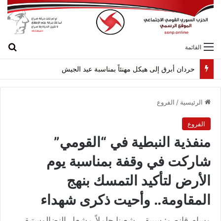
بح
القائمة
حردان أبرق إلى هيكل مهنئاً بمناسبة عيد الجيش
الرئيسية
/
الفروع
الفروع
منفذية النبطية في “القومي”
شاركت في وقفة بمناسبة يوم
الأرض لتأكيد التمسك بنهج
المقاومة.. وأحيت ذكرى شهداء
وسام قانصو: سيبقى شعبنا حاملاً مشعل النضالوستبقى