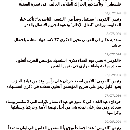
فلسطين” وتأكيد دور الحراك الطلابي العالمي في نصرة القضية
14/07/2026
رئيس “القومي” يستقبل وفداً من “الشعبي الناصري”: تأكيد خيار
المقاومة ورفض “اتفاق الإطار” ودعوة لتجريم الاتصال بالعدو
13/07/2026
منفذية عكار في القومي تحيي الذكرى 77 لاستشهاد سعاده باحتفال
حاشد
12/07/2026
«القومي» يحيي يوم الفداء ذكرى استشهاد مؤسس الحزب أنطون
سعاده بوقفة ولقاء حواري في ضهور الشوير
07/07/2026
رئيس “القومي” الأمين اسعد حردان على رأس وفد من قيادة الحزب
يضع اكليل زهر على ضريح المؤسس أنطون سعاده في ذكرى استشهاده
07/07/2026
حردان: عيد الفداء في 8 تموز هو عيد الانتصار للإرادة التي لا تنكسر ودماء
سعاده ومَن سار على نهجه هي من أجل نهضة الأمة وحريتها وسيادتها
وكرامتها
30/06/2026
رئيس “القومي” عقد اجتماعاً توجيهياً للمنفذين العامين في لبنان مشدداً