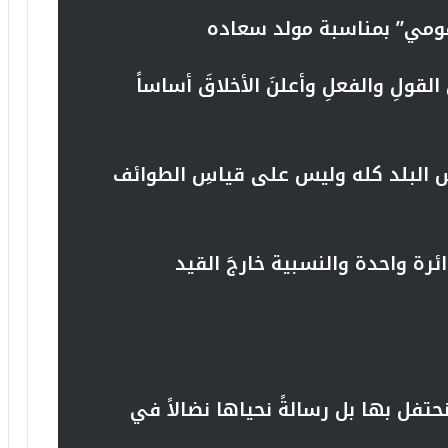
قومي” بمناسبة مولد سعاده
قولِ والفعلِ وأعلنَ الأخلاقَ أساساً
ِ البلد كله وليس على قياسِ الطوائف
ئرة واحدة والنسبية خارجَ القيد
تفل بها بل رسالةً نحياها نضالاً في