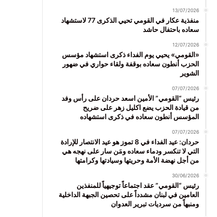
13/07/2026
منفذية عكار في القومي تحيي الذكرى 77 لاستشهاد
سعاده باحتفال حاشد
12/07/2026
«القومي» يحيي يوم الفداء ذكرى استشهاد مؤسس
الحزب أنطون سعاده بوقفة ولقاء حواري في ضهور
الشوير
07/07/2026
رئيس “القومي” الأمين اسعد حردان على رأس وفد
من قيادة الحزب يضع اكليل زهر على ضريح
المؤسس أنطون سعاده في ذكرى استشهاده
07/07/2026
حردان: عيد الفداء في 8 تموز هو عيد الانتصار للإرادة
التي لا تنكسر ودماء سعاده ومَن سار على نهجه هي
من أجل نهضة الأمة وحريتها وسيادتها وكرامتها
30/06/2026
رئيس “القومي” عقد اجتماعاً توجيهياً للمنفذين
العامين في لبنان مشدداً على تحصين الجبهة الداخلية
ومنبهاً من سرديات تبرير العدوان