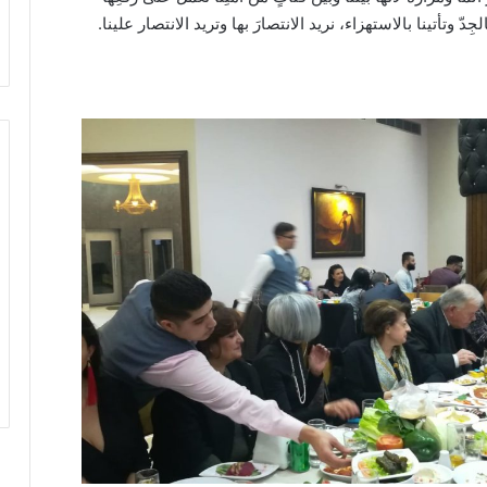
جِدّ وتأتينا بالاستهزاء، نريد الانتصارَ بها وتريد الانتصار علينا.