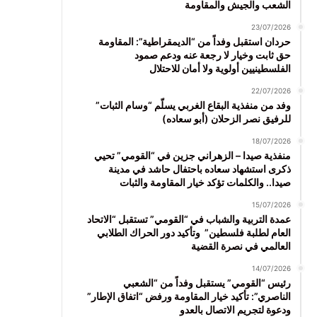
الشعب والجيش والمقاومة
23/07/2026
حردان استقبل وفداً من “الديمقراطية”: المقاومة
حق ثابت وخيار لا رجعة عنه ودعم صمود
الفلسطينيين أولوية ولا أمان للاحتلال
22/07/2026
وفد من منفذية البقاع الغربي يسلّم “وسام الثبات”
للرفيق نصر الزحلان (أبو سعاده)
18/07/2026
منفذية صيدا – الزهراني جزين في “القومي” تحيي
ذكرى استشهاد سعاده باحتفال حاشد في مدينة
صيدا.. والكلمات تؤكد خيار المقاومة والثبات
15/07/2026
عمدة التربية والشباب في “القومي” تستقبل “الاتحاد
العام لطلبة فلسطين” وتأكيد دور الحراك الطلابي
العالمي في نصرة القضية
14/07/2026
رئيس “القومي” يستقبل وفداً من “الشعبي
الناصري”: تأكيد خيار المقاومة ورفض “اتفاق الإطار”
ودعوة لتجريم الاتصال بالعدو