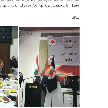
وتعمل على خفضِنا، نريد لها العزَ وتريد لنا الذلَ، نأتيها بال
سالم