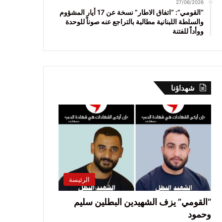
27/06/2026
“القومي”: “اتفاق الاطار” نسخة عن 17 أيار المشؤوم
والسلطة اللبنانية مطالبة بالتراجع عنه صوناً للوحدة
ووأداً للفتنة
شهداؤنا
الرئيسة
“القومي” يزف الشهيدين البطلين سليم
وحمود