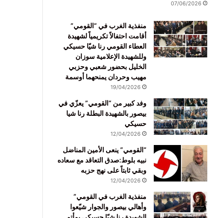
07/06/2026
منفذية الغرب في “القومي”
أقامت احتفالاً تكريمياً لشهيدة
العطاء القومي رنا شيّا حسيكي
وللشهيدة الإعلامية سوزان
الخليل بحضور شعبي وحزبي
مهيب وحردان يمنحهما أوسمة
19/04/2026
وفد كبير من “القومي” يعزّي في
بيصور بالشهيدة البطلة رنا شيا
حسيكي
12/04/2026
“القومي” ينعى الأمين المناضل
نبيه بلوط:صدق التعاقد مع سعاده
وبقي ثابتاً على نهج حزبه
12/04/2026
منفذية الغرب في القومي”
وأهالي بيصور والجوار شيّعوا
الشهيدة رنا شيّا حسيكي بمأتم