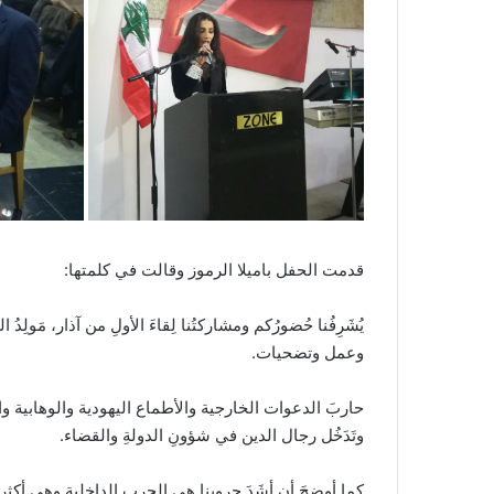
قدمت الحفل باميلا الرموز وقالت في كلمتها:
يُشَرِفُنا حُضورُكم ومشاركتُنا لِقاءَ الأولِ من آذار، مَولِدُ
وعمل وتضحيات.
حاربَ الدعوات الخارجية والأطماع اليهودية والوهابية وال
وتَدَخُل رجال الدين في شؤونِ الدولةِ والقضاء.
كما أوضحَ أن أشَدَ حروبِنا هي الحرب الداخلية وهي أكثر ألم