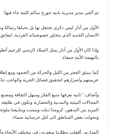
ثم ألقى مدير مديرية نابيه جورج سالم كلمة جاء فيها:
الأول من آذار ليس ذكرى نحتفل بها بل نحياها رسالةً ونضا
الانسان الجديد الذي يتجاوز خصوصياته الفردية، ليعانق 
وإذا كان الأول من آذار يمثل الميلاد الزمني للزعيم أ
بالنهضة الأمة جمعاء.
كما ينبثق الفجر من الليل والحركة من الجمود ومع إطلا
عزيمتهم واصرارهم لتحقيق فضائل الحرية والواجب حام
وأضاف: “نابيه نعرفها منبع الفكر ومنهل الثقافة ومصن
المجالات البيئية والمدنية والحضارية وتكون في طليعة 
المزيد من التدهور، كرومنا ذبلت ويبست وينابيعنا ملوثة
وتحولت بعض المناطق الى كتل خرسانية صماء.
المدارس أقفلت وطلابنا مبعثرون في مختلف الأنحاء وأر