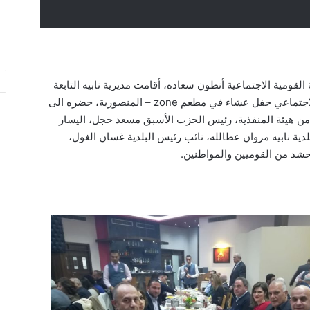
القومية الاجتماعية أنطون سعاده، أقامت مديرية نابيه التابعة
لمنفذية المتن الشمالي في الحزب السوري القومي الاجتماعي حفل عشاء في مطعم zone – المنصورية، حضره الى
ن هيئة المنفذية، رئيس الحزب الأسبق مسعد حجل، اليسار
دية نابيه مروان عطالله، نائب رئيس البلدية غسان الغول،
شد من القوميين والمواطنين.