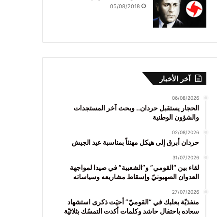
05/08/2018
آخر الأخبار
06/08/2026
الحجار يستقبل حردان.. وبحث آخر المستجدات
والشؤون الوطنية
02/08/2026
حردان أبرق إلى هيكل مهنئاً بمناسبة عيد الجيش
31/07/2026
لقاء بين “القومي” و”الشعبية” في صيدا لمواجهة
العدوان الصهيونيّ وإسقاط مشاريعه وسياساته
27/07/2026
منفذيّة بعلبك في “القوميّ” أحيَت ذكرى استشهاد
سعاده باحتفال حاشد وكلمات أكدت التمسّك بثلاثيّة