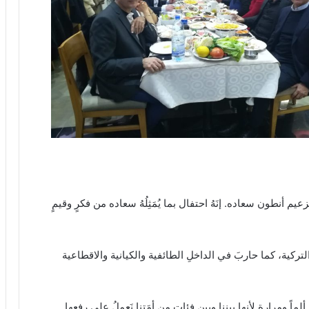
 الزعيم أنطون سعاده. إنَهُ احتفال بما يُمَثِلُهُ سعاده من فكرٍ وقيمٍ
تركية، كما حاربَ في الداخلِ الطائفية والكيانية والاقطاعية
اً ومرارة لأنها بيننا وبين فئاتٍ من أمَتِنا نَعملُ على رفعِها