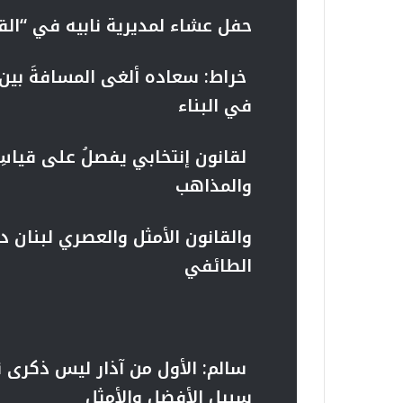
حفل عشاء لمديرية نابيه في “ال
خراط: سعاده ألغى المسافةَ بين ال
في البناء
لقانون إنتخابي يفصلُ على قياس
والمذاهب
والقانون الأمثل والعصري لبنان دا
الطائفي
سالم: الأول من آذار ليس ذكرى نح
سبيل الأفضل والأمثل