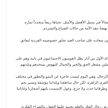
لاً في سبيل الأفضل والأمثل، نحياها ربيعاً متجدداً ثماره
نهضةً تنقذ الأمة من حالات الضياع والتشرذم.
نطون سعاده، فإن صاحب العيد تجاوز خصوصيته الفردية ليعانق
لة الأول من آذار يطل القوميون الاجتماعيون في نابيه وهم على
لين مشعل الحق والخير والجمال للنهوض بمتحدهم وبلدتهم.
ع الرجال، وهي اليوم ليست عاجزة عن النمو والتطور في مختلف
القرى الزاهرة. لكن حال مناطقنا وبلداتنا مؤسفة وتسير نحو
 وطرقاتنا حدث ولا حرج، وغول الإسمنت يلتهم أشجارنا وغاباتنا
ض رجال الفكر والعلم يخييم عليها الجهل، والصراع الفكري