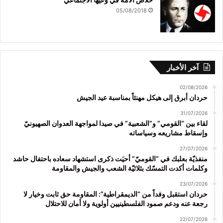
05/08/2018
آخر الأخبار
02/08/2026
حردان أبرق إلى هيكل مهنئاً بمناسبة عيد الجيش
31/07/2026
لقاء بين “القومي” و”الشعبية” في صيدا لمواجهة العدوان الصهيونيّ
وإسقاط مشاريعه وسياساته
27/07/2026
منفذيّة بعلبك في “القوميّ” أحيَت ذكرى استشهاد سعاده باحتفال حاشد
وكلمات أكدت التمسّك بثلاثيّة الشعب والجيش والمقاومة
23/07/2026
حردان استقبل وفداً من “الديمقراطية”: المقاومة حق ثابت وخيار لا
رجعة عنه ودعم صمود الفلسطينيين أولوية ولا أمان للاحتلال
22/07/2026