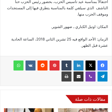
احتفالاً بمناسبة عيد تأسيس الحزب، بحضور رئيس الحزب حنا
الناشف الذي سيلقي كلمة بالمناسبة يتطرق فيها إلى المستجدات
وموقف الحزب منها.
المكان: اوتيل الكناري ـ ضهور الشوير.
الزمان: الأحد الواقع فيه 25 تشرين الثاني 2018، الساعة الحادية
عشرة قبل الظهر.
فيسبوك
‫X
لينكدإن
‏Tumblr
بينتيريست
‏Reddit
‏VKontakte
واتساب
تيلقرام
ڤايبر
مشاركة عبر البريد
طباعة
مقالات ذات صلة