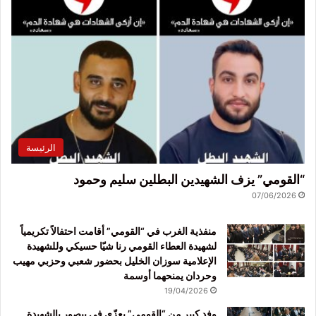
الرئيسة
“القومي” يزف الشهيدين البطلين سليم وحمود
07/06/2026
منفذية الغرب في “القومي” أقامت احتفالاً تكريمياً
لشهيدة العطاء القومي رنا شيّا حسيكي وللشهيدة
الإعلامية سوزان الخليل بحضور شعبي وحزبي مهيب
وحردان يمنحهما أوسمة
19/04/2026
وفد كبير من “القومي” يعزّي في بيصور بالشهيدة