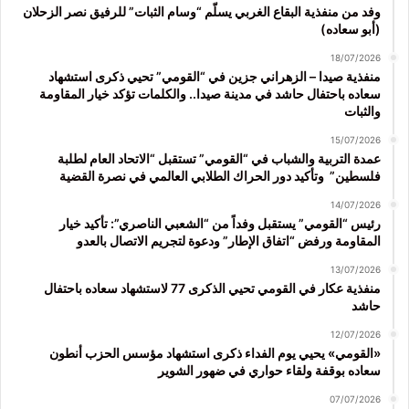
وفد من منفذية البقاع الغربي يسلّم “وسام الثبات” للرفيق نصر الزحلان
(أبو سعاده)
18/07/2026
منفذية صيدا – الزهراني جزين في “القومي” تحيي ذكرى استشهاد
سعاده باحتفال حاشد في مدينة صيدا.. والكلمات تؤكد خيار المقاومة
والثبات
15/07/2026
عمدة التربية والشباب في “القومي” تستقبل “الاتحاد العام لطلبة
فلسطين” وتأكيد دور الحراك الطلابي العالمي في نصرة القضية
14/07/2026
رئيس “القومي” يستقبل وفداً من “الشعبي الناصري”: تأكيد خيار
المقاومة ورفض “اتفاق الإطار” ودعوة لتجريم الاتصال بالعدو
13/07/2026
منفذية عكار في القومي تحيي الذكرى 77 لاستشهاد سعاده باحتفال
حاشد
12/07/2026
«القومي» يحيي يوم الفداء ذكرى استشهاد مؤسس الحزب أنطون
سعاده بوقفة ولقاء حواري في ضهور الشوير
07/07/2026