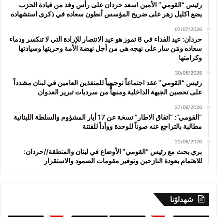
رئيس “القومي” الأمين اسعد حردان على رأس وفد من قيادة الحزب
يضع اكليل زهر على ضريح المؤسس أنطون سعاده في ذكرى استشهاده
07/07/2026
حردان: عيد الفداء في 8 تموز هو عيد الانتصار للإرادة التي لا تنكسر ودماء
سعاده ومَن سار على نهجه هي من أجل نهضة الأمة وحريتها وسيادتها
وكرامتها
30/06/2026
رئيس “القومي” عقد اجتماعاً توجيهياً للمنفذين العامين في لبنان مشدداً
على تحصين الجبهة الداخلية ومنبهاً من سرديات تبرير العدوان
27/06/2026
“القومي”: “اتفاق الاطار” نسخة عن 17 أيار المشؤوم والسلطة اللبنانية
مطالبة بالتراجع عنه صوناً للوحدة ووأداً للفتنة
22/06/2026
بري بحث مع رئيس “القومي” الأوضاع في لبنان والمنطقة//حردان:
للاهتمام بعودة النازحين وتوفير مقومات الصمود والاستقرار
شهداؤنا