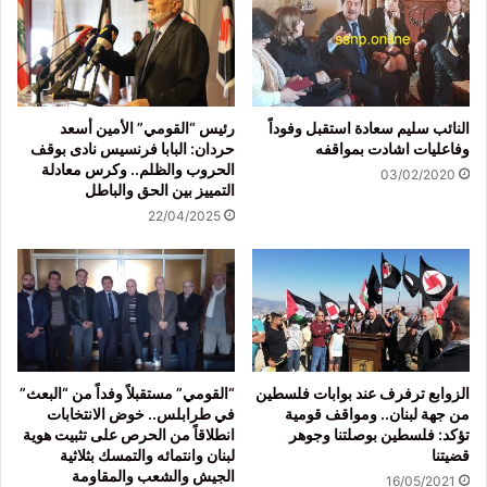
النائب سليم سعادة استقبل وفوداً
رئيس “القومي” الأمين أسعد
وفاعليات اشادت بمواقفه
حردان: البابا فرنسيس نادى بوقف
الحروب والظلم.. وكرس معادلة
03/02/2020
التمييز بين الحق والباطل
22/04/2025
الزوابع ترفرف عند بوابات فلسطين
“القومي” مستقبلاً وفداً من “البعث”
من جهة لبنان.. ومواقف قومية
في طرابلس.. خوض الانتخابات
تؤكد: فلسطين بوصلتنا وجوهر
انطلاقاً من الحرص على تثبيت هوية
قضيتنا
لبنان وانتمائه والتمسك بثلاثية
الجيش والشعب والمقاومة
16/05/2021