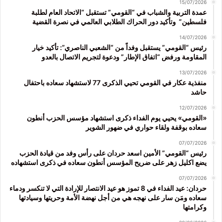
15/07/2026
عمدة التربية والشباب في “القومي” تستقبل “الاتحاد العام لطلبة
فلسطين” وتأكيد دور الحراك الطلابي العالمي في نصرة القضية
14/07/2026
رئيس “القومي” يستقبل وفداً من “الشعبي الناصري”: تأكيد خيار
المقاومة ورفض “اتفاق الإطار” ودعوة لتجريم الاتصال بالعدو
13/07/2026
منفذية عكار في القومي تحيي الذكرى 77 لاستشهاد سعاده باحتفال
حاشد
12/07/2026
«القومي» يحيي يوم الفداء ذكرى استشهاد مؤسس الحزب أنطون
سعاده بوقفة ولقاء حواري في ضهور الشوير
07/07/2026
رئيس “القومي” الأمين اسعد حردان على رأس وفد من قيادة الحزب
يضع اكليل زهر على ضريح المؤسس أنطون سعاده في ذكرى استشهاده
07/07/2026
حردان: عيد الفداء في 8 تموز هو عيد الانتصار للإرادة التي لا تنكسر ودماء
سعاده ومَن سار على نهجه هي من أجل نهضة الأمة وحريتها وسيادتها
وكرامتها