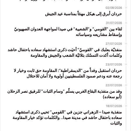
02/08/2026
حردان أبرق إلى هيكل مهنئاً بمناسبة عيد الجيش
31/07/2026
لقاء بين “القومي” و”الشعبية” في صيدا لمواجهة العدوان الصهيونيّ
وإسقاط مشاريعه وسياساته
27/07/2026
منفذيّة بعلبك في “القوميّ” أحيَت ذكرى استشهاد سعاده باحتفال حاشد
وكلمات أكدت التمسّك بثلاثيّة الشعب والجيش والمقاومة
23/07/2026
حردان استقبل وفداً من “الديمقراطية”: المقاومة حق ثابت وخيار لا
رجعة عنه ودعم صمود الفلسطينيين أولوية ولا أمان للاحتلال
22/07/2026
وفد من منفذية البقاع الغربي يسلّم “وسام الثبات” للرفيق نصر الزحلان
(أبو سعاده)
18/07/2026
منفذية صيدا – الزهراني جزين في “القومي” تحيي ذكرى استشهاد
سعاده باحتفال حاشد في مدينة صيدا.. والكلمات تؤكد خيار المقاومة
والثبات