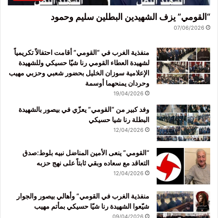
“القومي” يزف الشهيدين البطلين سليم وحمود
07/06/2026
منفذية الغرب في “القومي” أقامت احتفالاً تكريمياً
لشهيدة العطاء القومي رنا شيّا حسيكي وللشهيدة
الإعلامية سوزان الخليل بحضور شعبي وحزبي مهيب
وحردان يمنحهما أوسمة
19/04/2026
وفد كبير من “القومي” يعزّي في بيصور بالشهيدة
البطلة رنا شيا حسيكي
12/04/2026
“القومي” ينعى الأمين المناضل نبيه بلوط:صدق
التعاقد مع سعاده وبقي ثابتاً على نهج حزبه
12/04/2026
منفذية الغرب في القومي” وأهالي بيصور والجوار
شيّعوا الشهيدة رنا شيّا حسيكي بمأتم مهيب
09/04/2026