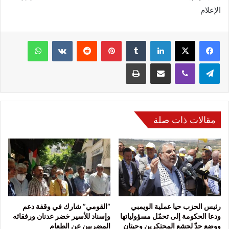
الإعلام
فيسبوك
‫X
لينكدإن
‏Tumblr
بينتيريست
‏Reddit
‏VKontakte
واتساب
تيلقرام
ڤايبر
مشاركة عبر البريد
طباعة
مقالات ذات صلة
رئيس الحزب حيا عملية الويمبي
“القومي” شارك في وقفة دعم
ودعا الحكومة إلى تحمّل مسؤولياتها
وإسناد للأسير خضر عدنان ورفقائه
ووضع حدّ لجشع المحتكرين وحيتان
المضربين عن الطعام