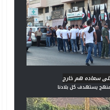
على سعاده هم خارج
ممنهج يستهدف كل بلادنا