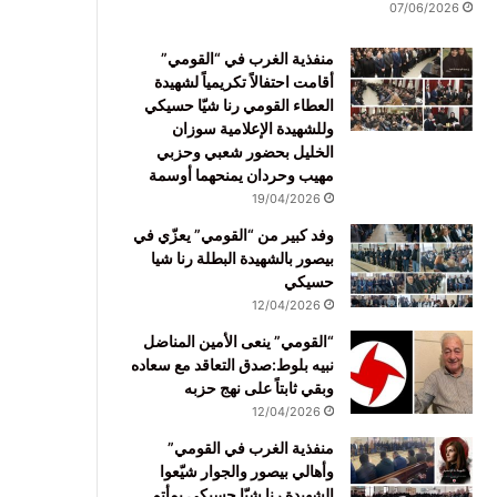
07/06/2026
منفذية الغرب في “القومي”
أقامت احتفالاً تكريمياً لشهيدة
العطاء القومي رنا شيّا حسيكي
وللشهيدة الإعلامية سوزان
الخليل بحضور شعبي وحزبي
مهيب وحردان يمنحهما أوسمة
19/04/2026
وفد كبير من “القومي” يعزّي في
بيصور بالشهيدة البطلة رنا شيا
حسيكي
12/04/2026
“القومي” ينعى الأمين المناضل
نبيه بلوط:صدق التعاقد مع سعاده
وبقي ثابتاً على نهج حزبه
12/04/2026
منفذية الغرب في القومي”
وأهالي بيصور والجوار شيّعوا
الشهيدة رنا شيّا حسيكي بمأتم