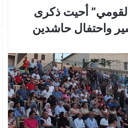
القومي” أحيت ذكرى
ير واحتفال حاشدين