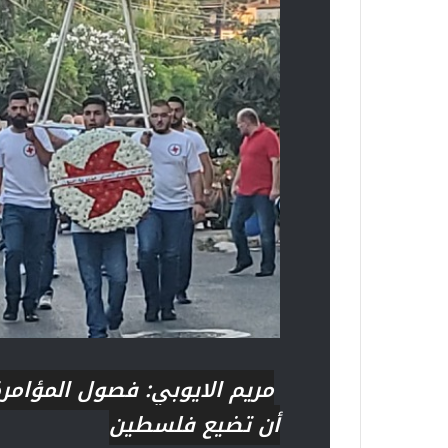
مريم الايوبي: فصول المؤامر
أن تضيع فلسطين