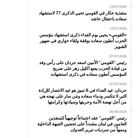
13/07/2026
منفذية عكار في القومي تحيي الذكرى 77 لاستشهاد
سعاده باحتفال حاشد
12/07/2026
«القومي» يحيي يوم الفداء ذكرى استشهاد مؤسس
الحزب أنطون سعاده بوقفة ولقاء حواري في ضهور
الشوير
07/07/2026
رئيس “القومي” الأمين اسعد حردان على رأس وفد
من قيادة الحزب يضع اكليل زهر على ضريح
المؤسس أنطون سعاده في ذكرى استشهاده
07/07/2026
حردان: عيد الفداء في 8 تموز هو عيد الانتصار للإرادة
التي لا تنكسر ودماء سعاده ومَن سار على نهجه هي
من أجل نهضة الأمة وحريتها وسيادتها وكرامتها
30/06/2026
رئيس “القومي” عقد اجتماعاً توجيهياً للمنفذين
العامين في لبنان مشدداً على تحصين الجبهة الداخلية
ومنبهاً من سرديات تبرير العدوان