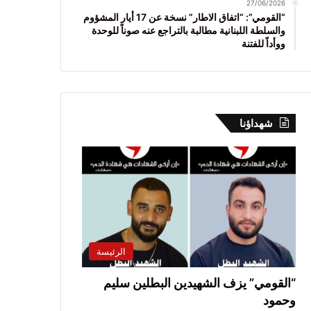
27/06/2026
“القومي”: “اتفاق الاطار” نسخة عن 17 أيار المشؤوم
والسلطة اللبنانية مطالبة بالتراجع عنه صوناً للوحدة
ووأداً للفتنة
شهداؤنا
الرئيسة
“القومي” يزف الشهيدين البطلين سليم
وحمود