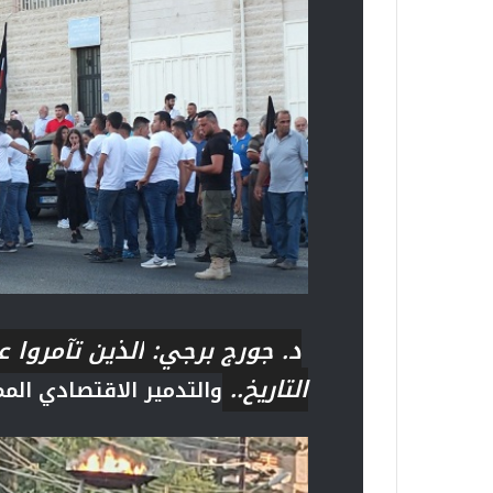
د. جورج برجي:
الذين تآمروا 
التاريخ..
والتدمير الاقتصادي ال