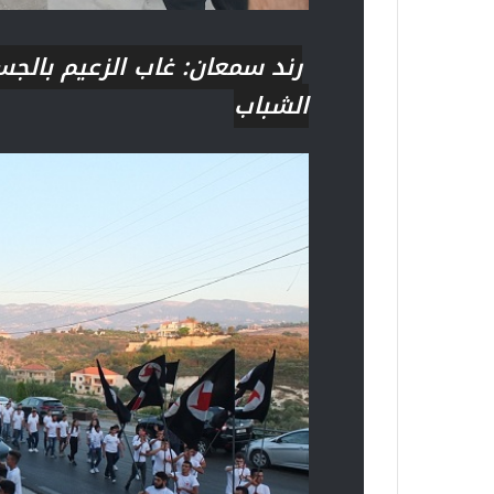
رند سمعان:
غاب الزعيم بالجس
الشباب