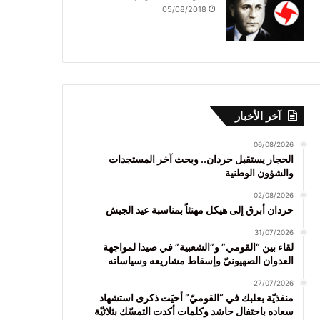
05/08/2018
آخر الأخبار
06/08/2026
الحجار يستقبل حردان.. وبحث آخر المستجدات
والشؤون الوطنية
02/08/2026
حردان أبرق إلى هيكل مهنئاً بمناسبة عيد الجيش
31/07/2026
لقاء بين “القومي” و”الشعبية” في صيدا لمواجهة
العدوان الصهيونيّ وإسقاط مشاريعه وسياساته
27/07/2026
منفذيّة بعلبك في “القوميّ” أحيَت ذكرى استشهاد
سعاده باحتفال حاشد وكلمات أكدت التمسّك بثلاثيّة