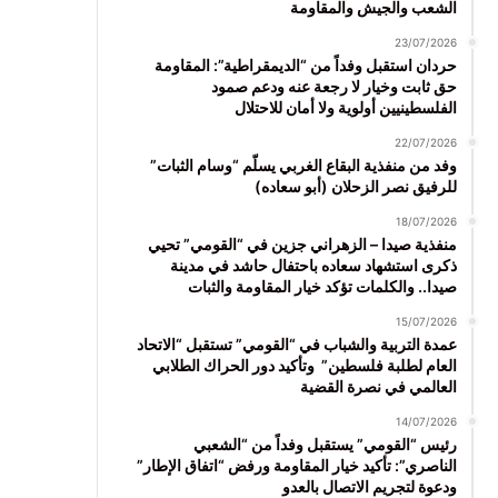
الشعب والجيش والمقاومة
23/07/2026
حردان استقبل وفداً من “الديمقراطية”: المقاومة
حق ثابت وخيار لا رجعة عنه ودعم صمود
الفلسطينيين أولوية ولا أمان للاحتلال
22/07/2026
وفد من منفذية البقاع الغربي يسلّم “وسام الثبات”
للرفيق نصر الزحلان (أبو سعاده)
18/07/2026
منفذية صيدا – الزهراني جزين في “القومي” تحيي
ذكرى استشهاد سعاده باحتفال حاشد في مدينة
صيدا.. والكلمات تؤكد خيار المقاومة والثبات
15/07/2026
عمدة التربية والشباب في “القومي” تستقبل “الاتحاد
العام لطلبة فلسطين” وتأكيد دور الحراك الطلابي
العالمي في نصرة القضية
14/07/2026
رئيس “القومي” يستقبل وفداً من “الشعبي
الناصري”: تأكيد خيار المقاومة ورفض “اتفاق الإطار”
ودعوة لتجريم الاتصال بالعدو