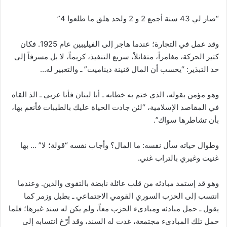
“صار لي 43 سنة أجمع 2 و 2 ولحد هلق ما طلعوا 4”
وقد عمل في التجارة؛ عندما هاجر إلى الفيليبين عام 1925. فكان
كثير الحركة، مغامراً، متفائلاً، سريع التنفيذ، كريماً، لا بل مسرفاً إلى
حد التبذير: “يحسب أن المال قنينة ديناميت” ـ والتعبير له…
وهو مؤمن بقوله، الذي ختم به خطابه ـ أنا لبنان فأنا عربي ـ الذ القاه
في المقاصد الإسلامية، “لئن جادت الحياة عليك بالطيبات فأنعم بها،
بأن تشاطرها سواك”.
وطوال حياته سأل نفسه: ما المال؟ وأجاب نفسه “قولة؛ لا” … بها
غنيت وغيري بالتراب غني.
وهو قد إستمد مبادئه من قلب عائلة نابضة بالتقوى والدين. وعندما
انتسب إلى الحزب السوري القومي الاجتماعي ـ بطبل وزمر كما
يقول ـ حمل مبادئه ومبادىء الحزب معاً، ولم يكن له سند غيرها؛ فلما
حمل تلك المبادىء مجتمعة، غدت له السند، وقد أرّخ انتسابه إلى