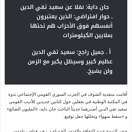
جان داية: نقلا عن سعيد تقي الدين
ـ حوار افتراضي: الذين يعتبرون
أنفسهم فوق الأحزاب هم تحتها
بملايين الكيلومترات
أ . جميل راجح: سعيد تقي الدين
عظيم كبير وسيظل يكبر مع الزمن
ولن يشيخ.
أقامت منفذية الشوف في الحزب السوري القومي الإجتماعي ندوة
في المكتبة الوطنية في بعقلين حول كتابين جديدين للأديب القومي
سعيد تقي الدين أصدرهما حديثاً الباحث جان دايه، «المليون الضائع»
و «سقط سهوا» وتخللها حفل توقيع.
حضر الندوة عميد الثقافة والفنون الجميلة د. زهير فياض، ناموس