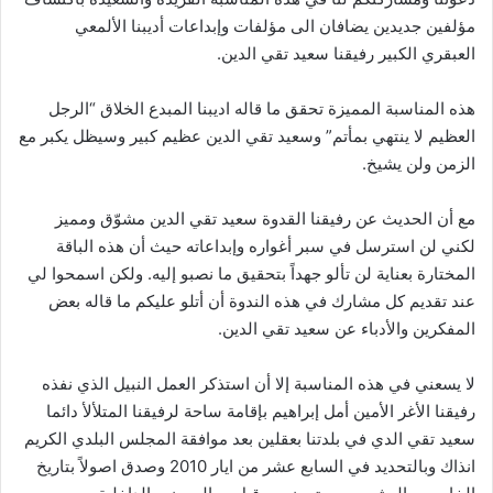
مؤلفين جديدين يضافان الى مؤلفات وإبداعات أديبنا الألمعي
العبقري الكبير رفيقنا سعيد تقي الدين.
هذه المناسبة المميزة تحقق ما قاله اديبنا المبدع الخلاق “الرجل
العظيم لا ينتهي بمأتم” وسعيد تقي الدين عظيم كبير وسيظل يكبر مع
الزمن ولن يشيخ.
مع أن الحديث عن رفيقنا القدوة سعيد تقي الدين مشوّق ومميز
لكني لن استرسل في سبر أغواره وإبداعاته حيث أن هذه الباقة
المختارة بعناية لن تألو جهداً بتحقيق ما نصبو إليه. ولكن اسمحوا لي
عند تقديم كل مشارك في هذه الندوة أن أتلو عليكم ما قاله بعض
المفكرين والأدباء عن سعيد تقي الدين.
لا يسعني في هذه المناسبة إلا أن استذكر العمل النبيل الذي نفذه
رفيقنا الأغر الأمين أمل إبراهيم بإقامة ساحة لرفيقنا المتلألأ دائما
سعيد تقي الدي في بلدتنا بعقلين بعد موافقة المجلس البلدي الكريم
انذاك وبالتحديد في السابع عشر من ايار 2010 وصدق اصولاً بتاريخ