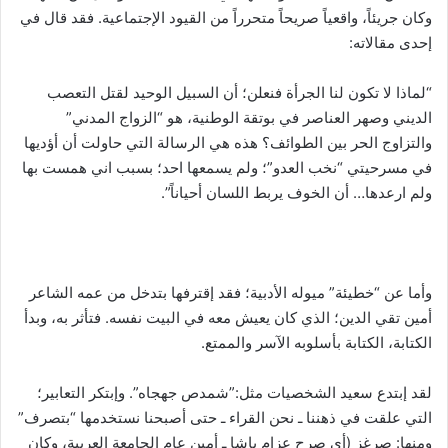
وكان جريئاً، واقعياً صريحاً متحرراً من القيود الإجتماعية. فقد قال في
إحدى مقالاته:
“لماذا لا تكون لنا الجرأة فنعلن؛ أن السبيل الوحيد لقتل التعصب
الديني وصهر العناصر في بوتقة الوطنية، هو “الزواج المدني”
والتزاوج الحر بين الطوائف؟ هذه هي الرسالة التي حاولت أن أؤديها
في مسرحيتي “نخب العدو”؛ ولم يسمعها احد؛ بسبب اني همست بها
ولم ارعدها… أن الخوف يربط اللسان أحياناً”.
وأما عن “خطيئة” ميوله الأدبية؛ فقد إقترفها بتدخل من عمه الشاعر
أمين تقي الدين؛ الذي كان يعيش معه في البيت نفسه. فتأثر به، وبدأ
الكتابة، الكتابة بأسلوبه الآسر والممتع.
لقد إبتدع سعيد الشخصيات مثل:”شمدص جهجاه”. وإبتكر التعابير؛
التي علقت في ذهننا ـ نحن القراء ـ حتى أصبحنا نستخدمها “بتصرف”
ومنها: صرغز (أي صرح عزام باشا ـ أمين عام الجامعة العربية، وكان