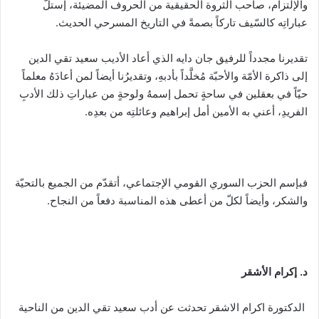
والإلتزام، صاحب الثروة الحقيقية من الحروف المضيئة، إستلّ
عباراتِه كالسّيف تاركاً بصمةً في التاريخ المسرحي الحديث.
تقديرنا مجدداً للرفيق جان دايه الذي أعاد الأديب سعيد تقي الدين
إلى ذاكرة الأمّة والأحبّة مُخلَّداً بأدبهِ، وتقديرُنا أيضاً لمن أعادَهُ معلماً
حيّاً في بعقلين في ساحةٍ تحمل إسمهُ ولوحةٍ من عباراتِ ذلك الأدبِ
الفريدِ، أعني به الأمين أمل إبراهيم وعائلتِه من بعدِه.
فبإسم الحزب السوري القومي الإجتماعي، أتقدّم من الجميع بالتحيّة
والشكر، وأيضاً لكلّ من أعطى هذه المناسبة دفعاً من النجاح.
د. إكرام الأشقر
الدكتورة اكرام الاشقر تحدثت عن أدب سعيد تقي الدين من الناحية