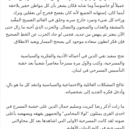
عميلاً أو جاسوساً وما شابه فكان يشعر بأن كل مواطن خفير يلاحقه
أينما كان، إستهابه الجميع لأنه كان يفضح فخرج أبن بعقلين وترك
وراءه كل شيء وتمرد خارج سربه وحلق في العالم الفسيح المعَّبد
بالمشقة والعذاب والسجون والنضال، والحزب الذي أحبه ما زال حتى
الآن يتعثر ثم ينهض من جديد، فحتى لو حاد الحزب عن الخط الصحيح
فإن فكر انطون سعاده موجود كي يصحح المسار ويعيد الانطلاق.
نجح سعيد تقي الدين في أعماله الأدبية والفكرية والسياسية
والمسرحية، وكتب ولأول مرة مسرحاً معاصراً شعبياً بعد حقبة
التأسيس المسرحي في لبنان.
عالج المشكلات العائلية والاجتماعية والسياسية وانتقد كل ما هو بالٍ،
وأدخل فكره الجديد إلى شخصياته.
ما زلت أذكر رضا كبريت وسليم جمال الدين على خشبة المسرح في
احدى القرى يمثلون “لولا المحامي” والجمهور يقهقه ويصهصه بأعلى
صوته لقد كانت المسرحية الاولى التي اشاهدها بعد كل محاولاتي
المسرحية في كلية البنات الأهلية.