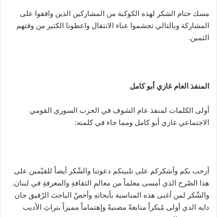
مسك ختام الشكر لهذه الكوكبة من المشاركين الذين وافقوا على
المشاركة وبالتالي تجشموا عناء الانتقال واعطونا الكثير من وقتهم
الثمين.
المنفذ العام غازي أبو كامل
أولى الكلمات لمنفذ عام الشوف في الحزب السوري القومي
الاجتماعي غازي أبو كامل ومما جاء في كلمته:
أرحب بكم وأشكركم على تلبيتكم دعوتنا والشّكر أيضاً للقيّمين على
هذا الصّرح الذي أمسى معلماً من معالمِ الثقافةِ والمعرفةِ في لبنان.
والشّكر لمن أغنى هذه المناسبة بأبحاثهِ وأخصّ الباحث الرّفيق جان
دايه الذي أولى مُبكراً متابعةً مضنيةً وإهتماماً مميزاً بتراثِ الأديب