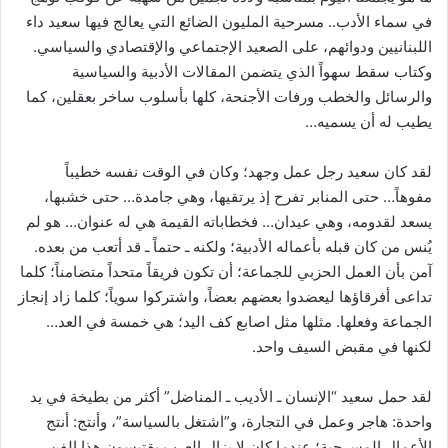
في سماء الأدب.. مسرحية المليون الضائع التي يعالج فيها سعيد داء
اللبنانيين ودوائهم، على الصعيد الإجتماعي والإقتصادي والسياسي.
وكتاب سقط سهواً الذي يتضمن المقالات الأدبية والسياسية
والرسائل والخطب ورفات الأجنحة، كلها بأسلوب ساخر بعقلين، كما
يطيب له أن يسميه…
لقد كان سعيد رجل عمل وجهد؛ وكان في الوقت نفسه خطيباً
مفوهاً… حتى المنابر تفرح إذ يرتقيها، وهي جامدة… حتى خشبها،
يسعد لقدومه، وهي عيدان… فخطاباته القيمة هي له عنوان… هو لم
يُنس من كان قبله بأعماله الأدبية؛ ولكنه ـ حتماً ـ قد أتعب من بعده.
آمن بأن العمل الحزبي للجماعة؛ أن تكون فريقاً متحداً متضامناً؛ كلما
تداعى أفرقاؤها ليعضدوا بعضهم بعضاً، واشتركوا سوياً؛ كلما زاد إنجاز
الجماعة وفعلها. مثلها مثل اصابع كف اليد؛ هي خمسة في العد…
لكنها في مقبض السيف واحد.
لقد حمل سعيد “الإنسان ـ الأديب ـ المناضل” أكثر من بطيخة في يد
واحدة: هاجر وعمل في التجارة، و”اشتغل بالسياسة”، وأنتج: أنتج
الأعمال المسرحية؛ عندما كان لا يزال العرب يقتبسون هذا الفن