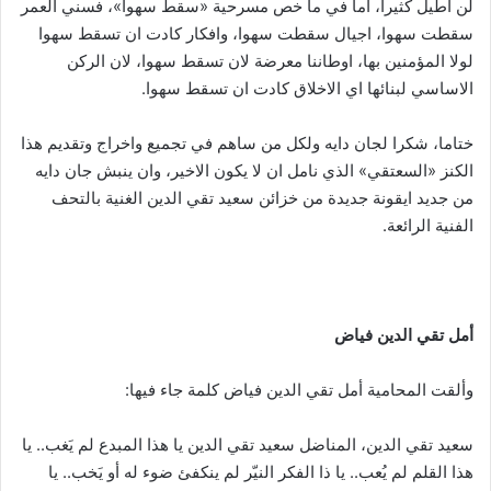
لن اطيل كثيرا، اما في ما خص مسرحية «سقط سهوا»، فسني العمر
سقطت سهوا، اجيال سقطت سهوا، وافكار كادت ان تسقط سهوا
لولا المؤمنين بها، اوطاننا معرضة لان تسقط سهوا، لان الركن
الاساسي لبنائها اي الاخلاق كادت ان تسقط سهوا.
ختاما، شكرا لجان دايه ولكل من ساهم في تجميع واخراج وتقديم هذا
الكنز «السعتقي» الذي نامل ان لا يكون الاخير، وان ينبش جان دايه
من جديد ايقونة جديدة من خزائن سعيد تقي الدين الغنية بالتحف
الفنية الرائعة.
أمل تقي الدين فياض
وألقت المحامية أمل تقي الدين فياض كلمة جاء فيها:
سعيد تقي الدين، المناضل سعيد تقي الدين يا هذا المبدع لم يَغب.. يا
هذا القلم لم يُعب.. يا ذا الفكر النيّر لم ينكفئ ضوء له أو يَخب.. يا