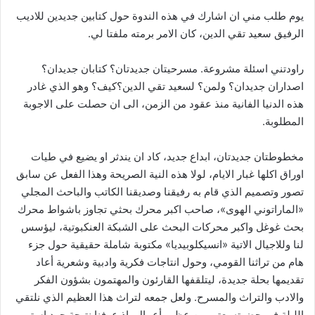
يوم طلب مني ان اشارك في هذه الندوة حول كتابين جديدين للاديب
الرفيق سعيد تقي الدين، كان الامر برمته ملفتا لي.
راودتني اسئلة مشروعة. مسرحيتان جديدتان؟ كتابان جديدان؟
اصداران جديدان؟ ولمن؟ لسعيد تقي الدين؟كيف؟ وهو الذي غادر
هذه الدنيا الفانية منذ عقود من الزمن، الى ان حصلت على الاجوبة
المطلوبة.
مخطوطتان جديدتان، ابداع جديد، كاد ان يندثر او يضيع في طيات
اوراق اكلها غبار الايام، لولا هذه النية الصريحة وهذا الفعل عن سابق
تصور وتصميم الذي قام به رفيقنا وصديقنا الكاتب والباحث المجلي
«الماراتوني الهوى»، صاحب اكبر محرك بحثي تجاوز باشواط محرك
بحث غوغل واكبر محركات البحث على الشبكة العنكبوتية، ليؤسس
لنا وللاجيال الاتية «انسيكلوبيديا» مكتوبة شاملة حقيقية حول جزء
هام من تراثنا القومي، وحول انتاجات فكرية وادبية وشعرية أعاد
تقديمها بحلة جديدة، ليتلقفها القارئون والمهتمون بشؤون الفكر
والادب والتراث والمسرح. ولعل جمعه لتراث هذا العظيم الذي نلتقي
الليلة في حضرته يعتبر من عظيم أعمال، اذ عرفنا نتيجة جهد استمر