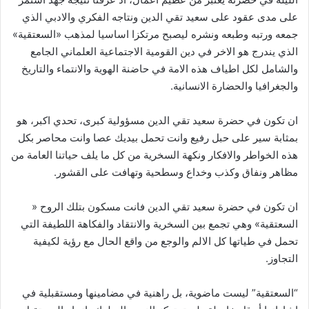
على مدى عقود على سعيد تقي الدين ونتاجه الفكري والادبي الذي
جمعه ورتبه وطبعه ونشره ليصبح مرتكزا اساسيا لمذهب «السعتقية»
الذي يندرج هو الاخر في دين القومية الاجتماعية العلماني الجامع
والشامل لكل اطياف هذه الامة في حاضنة الهوية والانتماء والتاريخ
والجغرافيا والحضارة الانسانية.
ان تكون في حضرة سعيد تقي الدين مسؤولية كبرى، تحدي اكبر، هو
بمثابة سير على حبل رفيع وانت تحمل بيديك عصا وانت محاصر بكل
هذه الخواطر والافكار ونكهة السخرية من كل ما يلف حياتنا العامة من
مظاهر ونفاق وكذب وخداع وسطحية وتهافت على القشور.
ان تكون في حضرة سعيد تقي الدين فانت مسكون بتلك الروح «
السعتقية» وهي تجمع بين السخرية والانتقاد والفكاهة اللطيفة التي
تحمل في طياتها كل الالم والوجع من واقع الحال مع رؤية لكيفية
التجاوز.
“السعتقية” ليست ماضوية، بل راهنية في مضامينها ومستقبلية في