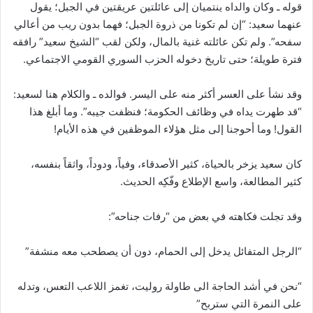
قوله ـ وكان والداه ينتميان إلى عائلتين عريقتين في الجبل؛ يقول
عنهما سعيد: “إن لم تكونا من ذروة الجبل؛ فهما بدون ريب من أعالي
سفحه”. ولم تكن عائلته غنية بالمال، ولكن لقب “الشيخ سعيد” رافقه
فترة طويلة؛ حتى تاريخ دخوله الحزب السوري القومي الاجتماعي.
وقد نشأ على العسر أكثر منه على اليسر. فوالده ـ والكلام هنا لسعيد:
“قد طهرت يداه في وظائف الحكومة؛ فنظفت جيبه”. وما أبلغ هذا
القول! وما أحوجنا إلى مثل هؤلاء الموظفين في هذه الأيام!
كان سعيد يزخر بالحياة، كثير الأصدقاء، وفياً، ودوداً، واثقاً بنفسه،
كثير المطالعة، واسع الإطلاع وفّكِه الحديث.
وقد تجلت فكاهته في بعض من “رفات جناحه”:
“الرجل المتفائل يدخل إلى الحمام، دون أن يصطحب معه منشفة”
“نحن في أشد الحاجة الى طاولة روليت، تغمز اللاعب التعس، وتدله
على النمرة التي ستربح”