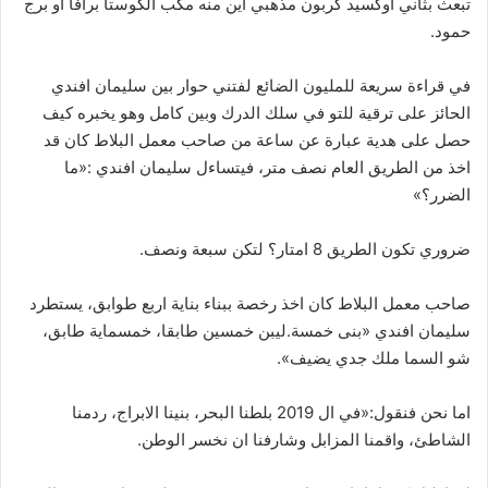
تبعث بثاني اوكسيد كربون مذهبي اين منه مكب الكوستا برافا او برج
حمود.
في قراءة سريعة للمليون الضائع لفتني حوار بين سليمان افندي
الحائز على ترقية للتو في سلك الدرك وبين كامل وهو يخبره كيف
حصل على هدية عبارة عن ساعة من صاحب معمل البلاط كان قد
اخذ من الطريق العام نصف متر، فيتساءل سليمان افندي :«ما
الضرر؟»
ضروري تكون الطريق 8 امتار؟ لتكن سبعة ونصف.
صاحب معمل البلاط كان اخذ رخصة ببناء بناية اربع طوابق، يستطرد
سليمان افندي «بنى خمسة.ليبن خمسين طابقا، خمسماية طابق،
شو السما ملك جدي يضيف».
اما نحن فنقول:«في ال 2019 بلطنا البحر، بنينا الابراج، ردمنا
الشاطئ، واقمنا المزابل وشارفنا ان نخسر الوطن.