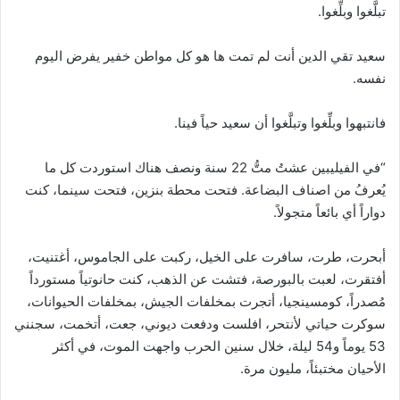
تبلَّغوا وبلِّغوا.
سعيد تقي الدين أنت لم تمت ها هو كل مواطن خفير يفرض اليوم
نفسه.
فانتبهوا وبلِّغوا وتبلَّغوا أن سعيد حياً فينا.
“في الفيليبين عشتُ متُّ 22 سنة ونصف هناك استوردت كل ما
يُعرفُ من اصناف البضاعة. فتحت محطة بنزين، فتحت سينما، كنت
دواراً أي بائعاً متجولاً.
أبحرت، طرت، سافرت على الخيل، ركبت على الجاموس، أغتنيت،
أفتقرت، لعبت بالبورصة، فتشت عن الذهب، كنت حانوتياً مستورداً
مُصدراً، كومسينجيا، أتجرت بمخلفات الجيش، بمخلفات الحيوانات،
سوكرت حياتي لأنتحر، افلست ودفعت ديوني، جعت، أتخمت، سجنني
53 يوماً و54 ليلة، خلال سنين الحرب واجهت الموت، في أكثر
الأحيان مختبئاً، مليون مرة.