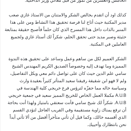
الخامس والعشرين من تموز من قبل معالي وزير الداخلية.
كذلك اود أن اتقدم بخالص الشكر والامتنان من الاستاذ غازي صعب
مدير المكتبة حيث أتاح لنا فرصة تحقيق هذا النشاط ومن على هذا
المنبر بالذات داخل هذا المسرح الذي كان حلماً فأصبح حقيقة بمتابعة
حثيثة وصبر مديد حتى تحقق الحلم، شكراً لك أستاذ غازي ولجميع
العاملين في المكتبة.
الشكر العميم لكل من ساهم وعمل وساعد على تحقيق هذه الندوة
المميزة وما تهدف إليه وخصوصاً الصديق الكريم المهندس الشيخ
سامي علم الدين حيث كان على تواصل دائم معي وبكل التفاصيل،
ولم لا فهو ابن شقيقة رفيقنا سعيد المتأثر كثيراً بعقيدة وارث
وسياسة خاله مما حفزّه لترؤس فرع خريجي كلية الهندسة في
A.U.B مكملا العمل الخاص للخريج المميز سعيد في جمعية خريجي
A.U.B. شكراً لك شيخ سامي فأنت سعتقي بامتياز ولهذا أنت بحاجة
أن ترفع يمناك زاوية مستقيمة وفي القريب العاجل لتؤدي القسم
الذي أقسمه خالك، وكما قيل أن تأتي متأخراً أفضل من ألا تأتي أبداً
نحن بانتظارك وأحييك.