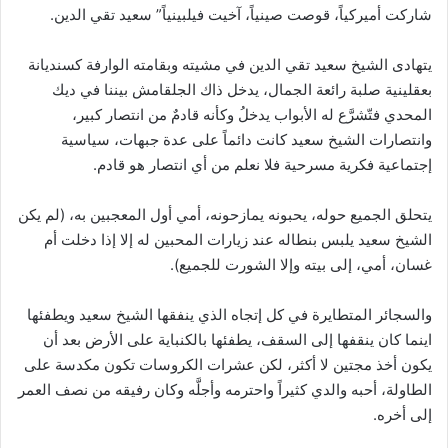
شاركت أميركياً، قوصت صينياً، آخيت فيلبينياً” سعيد تقي الدين.
يتهادى الشيخ سعيد تقي الدين في مشيته وبقامته الوارفة كسنديانة
بعقلينية صلبة رائعة الجمال، يدخل ذاك الجلقامش بيننا في ديك
المحدي فتّشرَّع له الأبواب يدخلُ وكأنه قادمٌ من انتصار كبير،
وانتصارات الشيخ سعيد كانت دائماً على عدة جبهات، سياسية
إجتماعية فكرية مسرحية فلا نعلم من أي انتصار هو قادم.
يتحلق الجميع حوله، يحبونه يمازحونه، أمي أول المعجبين به، (لم يكن
الشيخ سعيد يلبس بنطاله عند زيارات المحبين له إلا إذا دخلت أم
غسان، أمي، إلى بيته وإلا الشورت للجميع).
والسجائر المتطايرة في كل إتجاه الذي ينفقها الشيخ سعيد ويطفئها
اينما كان ينقفها إلى السقف، يطفئها بالكنباية على الأرض بعد أن
يكون أخذ مجتين لا أكثر، لكن عشرات الكروسات تكون مكدسة على
الطاولة، أحبه والدي كثيراً واحترمه وأجلَّه وكان رفيقه من نصف العمر
إلى أخره.