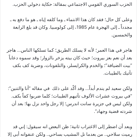
الحزب السوري القومي الاجتماعي بمقالة: حكاية دخولي الحزب.
وعلى كل حال؛ فقد كان هذا الانتماء ـ وما كلفه إياه ـ هو ما دفع به ـ
مجدداً ـ إلى الهجرة عام 1985، إلى كولومبيا. وكان قد بلغ الرابعة
والخمسين.
هاجر في هذا العمر؛ لأنه لا يسلك الطريق؛ كما تسلكها الناس… هاجر
بعد أن نعم بعز بيروت؛ حيث كان بيته يزخر بالزوار؛ وقد سموه دعاباً
“بيت الضيافة”؛ والخدم والكرايسلر، والتلفونات، وضربة كف بكف
تأتيك بالطيبات.
ولكن سعيد لم يندم أبداً… وقد أكّد على ذلك في مقاله “أنا والتنين”:
“في بيروت عشرات الألوف تأتيهم الطيبات؛ كلما ضربوا كفاً بكف.
ولكن ليس في جزيرة سانت اندرس؛ إلا رجل واحد نزل بها؛ بعد أن
شردته قضية وجهاد”.
وبعد أن اضطر إلى الاغتراب ثانية؛ ظن البعض انه سيقول: إني قد
رميت سلاحي.. من بعدما نل المشيب بساحي.. ولكن عنفوانه أبى إلا