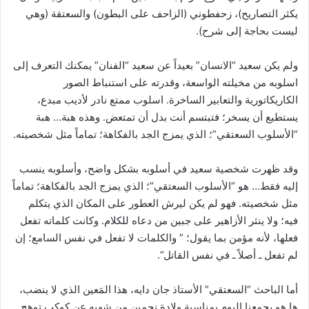
يكثر التصاريح)، زحفطوني (الزاحف على البطون) والسعتقة (وهي
ليست بحاجة إلى شرح).
ولم يكن سعيد “الانسان” بعيداً عن سعيد “الفنان” يمكنك التعرف إلى
اسلوبه من مخيلته الواسعة، وقدرته على استنباط الصور
الكاريكاتورية والتعابير الساخرة. اسلوب ممتع نادر لأديب مبدع،
يستطيع أن يسخر؛ فتبتسم أنت بدل أن تمتعض. وهذه هبة… هبة
“الأسلوب السعتقي”؛ الذي يمزج الجد بالفكاهة؛ تماماً مثل شخصيته.
وقد ظهرت شخصية سعيد في أسلوبه بشكل واضح، وأسلوبه ينسب
إليه فقط… هو “الأسلوب السعتقي”؛ الذي يمزج الجد بالفكاهة؛ تماماً
مثل شخصيته. فهو لم يكن ليرش العطور على المكان الذي يتكلم
فيه؛ ولا ينثر الأزاهير على جبين من دعاه للكلام. وكانت كلماته تفعل
فعلها، لأنه مؤمن بما يقول؛ ” والكلمات لا تفعل في نفس السامع؛ إن
لم تفعل ـ أصلاً ـ في نفس القاتل”.
أما الباحث “السعتقي” الأستاذ جان دايه، هذا المَعين الذي لا ينضب،
ها هو يجمعنا اليوم بمناسبة ولادة نجمين من شهبه عن كوكب توهج