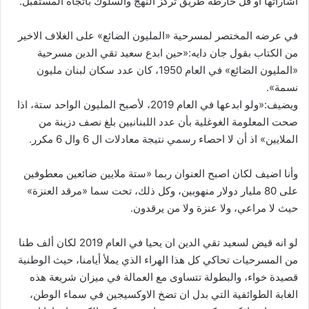
اشاراتها أو قل خارطة طريق تركز النهج والسلوك باتجاه المستقبل.
في عرضه المختصر لمسرحية «المليون الضائع» على الغلاف الاخير
من الكتاب بقول جان دايه:«حين ابدع سعيد تقي الدين مسرحية
«المليون الضائع» في العام 1950، كان عدد سكان لبنان مليون
نسمة».
ويضيف:«ولو ابدعها في العام 2019، لأصبح المليون الواحد ستة، اذا
صحت المعلومة الغوغلية بأن عدد اللبنانيين بلغ نصف دزينة من
الملايين» اذ أن لا احصاء رسمي نتيجة معادلات ال 6 وال 6 مكرر.
وأنا اضيف لكان اصبح العنوان ربما «ستة ملايين ضائعين معطوفين
على 80 مليار دولار منهوبين، وكل ذلك، تحت سما «مرقد العنزة»
حيث لا مراعي، ولا عنزة ولا من يرقدون.
لو انه قيض لسعيد تقي الدين ان يحيا في العام 2019 لكان ألف طنا
من المسرحيات تحاكي كل هذا الهراء الذي يملأ أيامنا، حيث الوطنية
قصيدة خواء، والبطولة تتساوى مع العمالة في ميزان شريعة هذه
الغابة الطوائفية التي بدل ان تضخ الاوكسيجين في سماء الوطن،