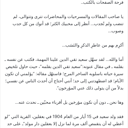
فرحة الصفحات بالكتب..
يا صاحب المقالات والمسرحيات والمحاضرات تترى وتتوالى، لم
تنضب ولم تُجدب… أنظر إلى محبيك الكثر؛ قد أتوك من كل حدب
وصوب…
أكرِم بهم من عاطرِ الذكرِ والنَسَب…
أما والله… لقد سهَّل سعيد تقي الدين علينا المهمة، فكتب عن نفسه ـ
بقلمه ـ في مقال عنونه:”سعيد تقي الدين بقلمه”، حيث حاول تلخيص
سيرة حياته باسلوبه الساخر المرح؛ فاستهّل مقاله: “يؤلمني ان تكون
الأيام؛ قد اضطهدتني إلى حد؛ أنني أحتاج أن أحدث الناس عن نفسي؛
بدلاً من أن يتولى ذلك عني المؤرخون”.
وها نحن ـ دون أن نكون مؤرخين بل أقرباء محبّين ـ نحدث عنه…
فقد ولد سعيد في 15 أيار من العام 1904 في بعقلين، القرية التي “لو
أعطي له أن يتقمص ألف مرة لما نزل إلا بعقلين دار مولد”ـ على حد