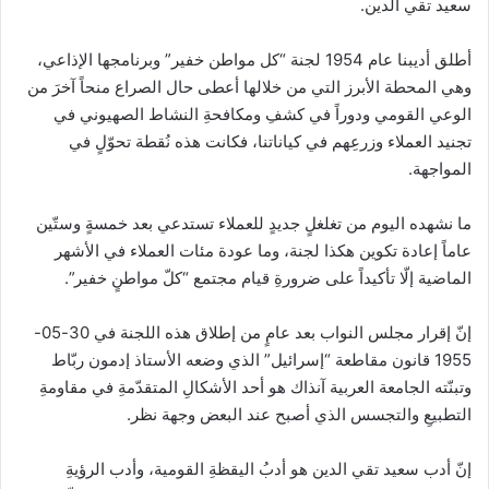
سعيد تقي الدين.
أطلق أديبنا عام 1954 لجنة “كل مواطن خفير” وبرنامجها الإذاعي،
وهي المحطة الأبرز التي من خلالها أعطى حال الصراع منحاً آخرَ من
الوعي القومي ودوراً في كشفِ ومكافحةِ النشاط الصهيوني في
تجنيد العملاء وزرعِهم في كياناتنا، فكانت هذه نُقطة تحوّلٍ في
المواجهة.
ما نشهده اليوم من تغلغلٍ جديدٍ للعملاء تستدعي بعد خمسةٍ وستّين
عاماً إعادة تكوين هكذا لجنة، وما عودة مئات العملاء في الأشهر
الماضية إلّا تأكيداً على ضرورةِ قيام مجتمع “كلّ مواطنٍ خفير”.
إنّ إقرار مجلس النواب بعد عامٍ من إطلاق هذه اللجنة في 30-05-
1955 قانون مقاطعة “إسرائيل” الذي وضعه الأستاذ إدمون ربّاط
وتبنّته الجامعة العربية آنذاك هو أحد الأشكالِ المتقدّمةِ في مقاومةِ
التطبيعِ والتجسس الذي أصبح عند البعض وجهة نظر.
إنّ أدب سعيد تقي الدين هو أدبُ اليقظةِ القومية، وأدب الرؤيةِ