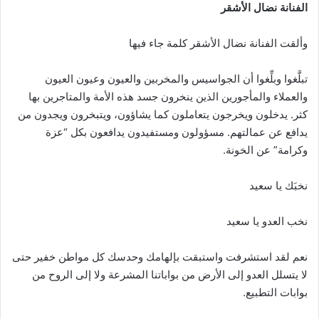
الفنانة نضال الأشقر
وألقت الفنانة نضال الأشقر كلمة جاء فيها
تبلَّغوا وبلِّغوا أن الجواسيس والمخربين والعيون وعيون العيون
والعملاء والمأجورين الذين ينخرون جسد هذه الأمة والمتاجرين بها
كثر. يدخلون ويخرجون يتعاملون كما يشاؤون، ويتبخرون ويجدون من
يدافع عن عمالتهم. مسؤولون ومستفيدون يدافعون بكل “عزة
وكرامة” عن الخونة.
نخبَك يا سعيد
نخب العدو يا سعيد
نعم لقد استشرفت واستبقت بإلهامك وحدسك كل مواطن خفير حتى
لا يتسلل العدو إلى الأرض من بواباتنا المشرعة ولا إلى الروح من
بوابات التطبيع.