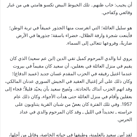
أن يجيب: خاب ظنهم.. تلك الخيوط البيض تكسو هامتي هي من غبار
وقائعي وكفاحي.
هو سليل العائلة؛ التي انغرست منها الجذور عميقاً في تربة الوطن؛
فأينعت شجرة وارفة الظلال، خضراء باسقة؛ جذورها في الأرض
ضاربةٌ، وفروعها تتعالى إلى السماء.
يروي لنا والدي المرحوم كميل تقي الدين (ابن عم سعيد) الذي كان
يقيم في منزل العائلة في بعقلين، أن سعيد كان مقيماً في بيروت
عندما اغتيل رفيقه في الحزب المقدم غسان جديد (عميد الدفاع)؛
وكان ذلك على أثر إغتيال العقيد في الجيش السوري عدنان المالكي،
وقد اتهم الحزب آنذاك بالحادثة.. ونُصِح سعيد بأن يحيّد قليلاً؛ فجاء إلى
بعقلين وأقام في منزل العائلة حتى هدأت الأجواء، وكان ذلك عام
1957. وفي تلك الفترة كان بعضٌ من شبان القرية يتناوبون على
حراسته ـ تحديداً في الليل ـ وقد كان المرحوم والدي في عداد
الحرس.
لقد آمن سعيد بالعلمنة، وطبقها في حياته الخاصة، وقاتل من أجلها،