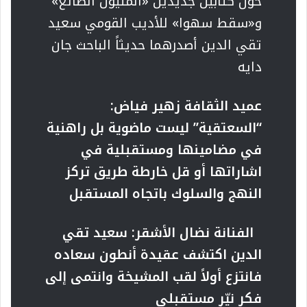
حول كتابين جديدين «المليون الضائع»
و«سقط سهوا» للأديب القومي سعيد
تقي الدين أصدرهما حديثاً الباحث جان
دايه
عميد الثقافة زهير فياض:
“
السعتقية” ليست ماضوية بل راهنية
في مضامينها ومستقبلية في
اشاراتها أو قل خارطة طريق تركز
النهج والسلوك باتجاه المستقبل
الفنانة نضال الأشقر: سعيد تقي
الدين اكتشف عقيدة أنطون سعاده
فانتزع أولاً لقب المشيخة وانتمى إلى
فكر نيّرٍ مستقبلي