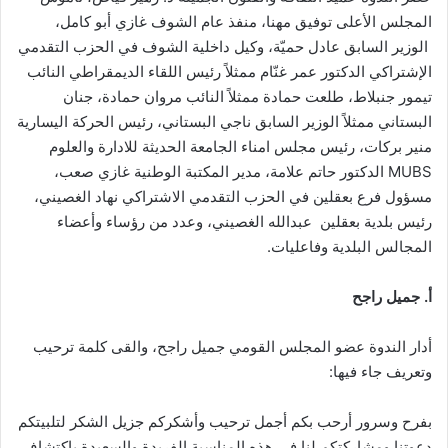
المجلس الأعلى توفيق مهنا، منفذ عام الشوف غازي أبو كامل،
الوزير السابق عادل حميّة، وكيل داخلية الشوف في الحزب التقدمي
الإشتراكي الدكتور عمر غنّام ممثلاً رئيس اللقاء الديمقراطي النائب
تيمور جنبلاط، طلعت حمادة ممثلاً النائب مروان حمادة، جنان
البستاني ممثلاً الوزير السابق ناجي البستاني، رئيس الحركة اليسارية
منير بركات، رئيس مجلس امناء الجامعة الحديثة للادارة والعلوم
MUBS الدكتور حاتم علامة، مدير المكتبة الوطنية غازي صعب،
مسؤول فرع بعقلين في الحزب التقدمي الاشتراكي نهاد الغصيني،
رئيس بلدية بعقلين عبدالله الغصيني، وعدد من رؤساء وأعضاء
المجالس البلدية وفاعليات.
أ. جميل راجح
أدار الندوة عضو المجلس القومي جميل راجح، والقى كلمة ترحيب
وتعريف جاء فيها:
بفرح وسرور أرحب بكم أجمل ترحيب وأشكركم جزيل الشكر لتلبيتكم
دعوتنا ومشاركتكم لنا في هذه المناسبة الفريدة والسعيدة باكتشاف