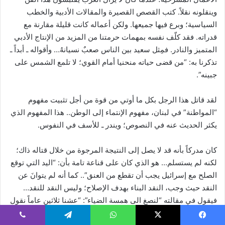
وينقلونه نقلاً. كتب القصص القصيرة والمقالات الأدبية والخطب
السياسية؛ وبرع فيها جميعها. ولكن أعماله كانت قليلة مقارنة مع
قدراته. فقد كلّف نفسه بمهمات حرمتنا من المزيد من الإنتاج الأدبي
المتميز والنادر. فمِثل سعيد بين الناس صعبٌ نسيانهُ… وأقواله ـ أبداً ـ
تذكرنا به: “من قضى حياته منحنيا أمام القوي؛ لا تلمع الشمس على
جبينه”.
لقد قاتل هذا الرجل بكل ما أوتي من قوة من أجل تثبيت مفهوم
“المواطنة” في لبنان، مفهوم الإنتماء إلى الوطن.. هذا المفهوم الذي
يكثر الحديث عنه في النصوص؛ ويندر ـ للأسف في النفوس.
كان مدركاً بأنه قد لا يصل إلى النتيجة المرجوة من خلال قتاله ذاك؛
لكنه لم يستسلم… هو الذي كان على قناعة تامة بأن: “اليد التي توقع
الصلح مع إسرائيل يجب أن تقطع من العنق”.. كما أنه لم يتوانَ عن
النقد حيث وجب، النقد البناء بهدف الإصلاح؛ وليس النقد للنقد…
فيقول في مقالته “لنصغِ الى همسة الضياء”: “عشنا ثلاثين عاماً نقول
لليهود: لن نقبلكم فاتحين في أرض ورثناها، واليوم نضرع إليهم ان