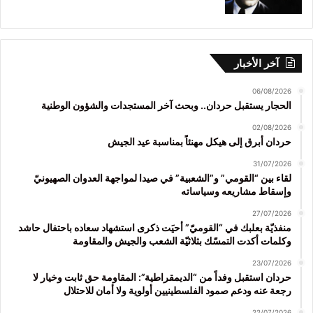
آخر الأخبار
06/08/2026
الحجار يستقبل حردان.. وبحث آخر المستجدات والشؤون الوطنية
02/08/2026
حردان أبرق إلى هيكل مهنئاً بمناسبة عيد الجيش
31/07/2026
لقاء بين “القومي” و”الشعبية” في صيدا لمواجهة العدوان الصهيونيّ
وإسقاط مشاريعه وسياساته
27/07/2026
منفذيّة بعلبك في “القوميّ” أحيَت ذكرى استشهاد سعاده باحتفال حاشد
وكلمات أكدت التمسّك بثلاثيّة الشعب والجيش والمقاومة
23/07/2026
حردان استقبل وفداً من “الديمقراطية”: المقاومة حق ثابت وخيار لا
رجعة عنه ودعم صمود الفلسطينيين أولوية ولا أمان للاحتلال
22/07/2026