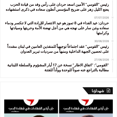
رئيس “القومي” الأمين اسعد حردان على رأس وفد من قيادة الحزب
يضع اكليل زهر على ضريح المؤسس أنطون سعاده في ذكرى استشهاده
07/07/2026
حردان: عيد الفداء في 8 تموز هو عيد الانتصار للإرادة التي لا تنكسر ودماء
سعاده ومَن سار على نهجه هي من أجل نهضة الأمة وحريتها وسيادتها
وكرامتها
30/06/2026
رئيس “القومي” عقد اجتماعاً توجيهياً للمنفذين العامين في لبنان مشدداً
على تحصين الجبهة الداخلية ومنبهاً من سرديات تبرير العدوان
27/06/2026
“القومي”: “اتفاق الاطار” نسخة عن 17 أيار المشؤوم والسلطة اللبنانية
مطالبة بالتراجع عنه صوناً للوحدة ووأداً للفتنة
شهداؤنا