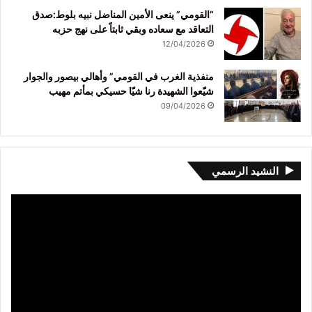
“القومي” ينعى الأمين المناضل نبيه بلوط:صدق
التعاقد مع سعاده وبقي ثابتاً على نهج حزبه
12/04/2026
منفذية الغرب في القومي” وأهالي بيصور والجوار
شيّعوا الشهيدة رنا شيّا حسيكي بمأتم مهيب
09/04/2026
النشيد الرسمي
مشغل
الفيديو