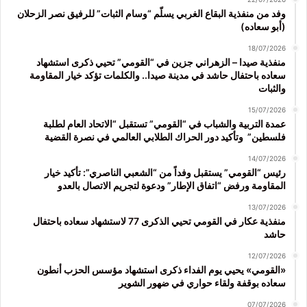
وفد من منفذية البقاع الغربي يسلّم “وسام الثبات” للرفيق نصر الزحلان
(أبو سعاده)
18/07/2026
منفذية صيدا – الزهراني جزين في “القومي” تحيي ذكرى استشهاد
سعاده باحتفال حاشد في مدينة صيدا.. والكلمات تؤكد خيار المقاومة
والثبات
15/07/2026
عمدة التربية والشباب في “القومي” تستقبل “الاتحاد العام لطلبة
فلسطين” وتأكيد دور الحراك الطلابي العالمي في نصرة القضية
14/07/2026
رئيس “القومي” يستقبل وفداً من “الشعبي الناصري”: تأكيد خيار
المقاومة ورفض “اتفاق الإطار” ودعوة لتجريم الاتصال بالعدو
13/07/2026
منفذية عكار في القومي تحيي الذكرى 77 لاستشهاد سعاده باحتفال
حاشد
12/07/2026
«القومي» يحيي يوم الفداء ذكرى استشهاد مؤسس الحزب أنطون
سعاده بوقفة ولقاء حواري في ضهور الشوير
07/07/2026