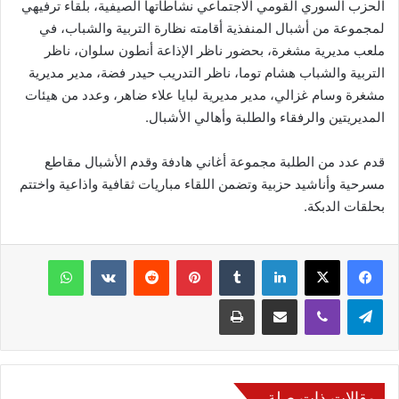
الحزب السوري القومي الاجتماعي نشاطاتها الصيفية، بلقاء ترفيهي
لمجموعة من أشبال المنفذية أقامته نظارة التربية والشباب، في
ملعب مديرية مشغرة، بحضور ناظر الإذاعة أنطون سلوان، ناظر
التربية والشباب هشام توما، ناظر التدريب حيدر فضة، مدير مديرية
مشغرة وسام غزالي، مدير مديرية لبايا علاء ضاهر، وعدد من هيئات
المديريتين والرفقاء والطلبة وأهالي الأشبال.
قدم عدد من الطلبة مجموعة أغاني هادفة وقدم الأشبال مقاطع
مسرحية وأناشيد حزبية وتضمن اللقاء مباريات ثقافية واذاعية واختتم
بحلقات الدبكة.
فيسبوك
‫X
لينكدإن
‏Tumblr
بينتيريست
‏Reddit
‏VKontakte
واتساب
تيلقرام
ڤايبر
مشاركة عبر البريد
طباعة
مقالات ذات صلة