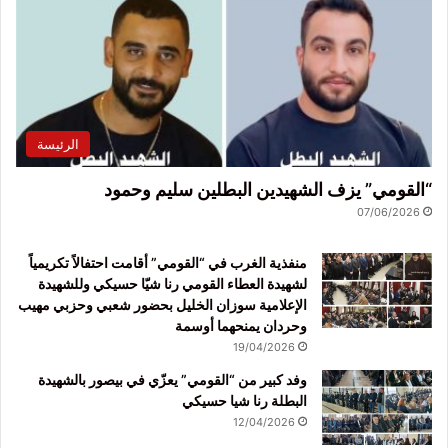
الرئيسة
“القومي” يزف الشهيدين البطلين سليم وحمود
07/06/2026
منفذية الغرب في “القومي” أقامت احتفالاً تكريمياً
لشهيدة العطاء القومي رنا شيّا حسيكي وللشهيدة
الإعلامية سوزان الخليل بحضور شعبي وحزبي مهيب
وحردان يمنحهما أوسمة
19/04/2026
وفد كبير من “القومي” يعزّي في بيصور بالشهيدة
البطلة رنا شيا حسيكي
12/04/2026