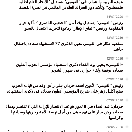
عمدة التربية والشباب في “القومي” تستقبل “الاتحاد العام لطلبة
فلسطين” وتأكيد دور الحراك الطلابي العالمي في نصرة القضية
14/07/2026
رئيس “القومي” يستقبل وفداً من “الشعبي الناصري”: تأكيد خيار
المقاومة ورفض “اتفاق الإطار” ودعوة لتجريم الاتصال بالعدو
13/07/2026
منفذية عكار في القومي تحيي الذكرى 77 لاستشهاد سعاده باحتفال
حاشد
12/07/2026
«القومي» يحيي يوم الفداء ذكرى استشهاد مؤسس الحزب أنطون
سعاده بوقفة ولقاء حواري في ضهور الشوير
07/07/2026
رئيس “القومي” الأمين اسعد حردان على رأس وفد من قيادة الحزب
يضع اكليل زهر على ضريح المؤسس أنطون سعاده في ذكرى استشهاده
07/07/2026
حردان: عيد الفداء في 8 تموز هو عيد الانتصار للإرادة التي لا تنكسر ودماء
سعاده ومَن سار على نهجه هي من أجل نهضة الأمة وحريتها وسيادتها
وكرامتها
30/06/2026