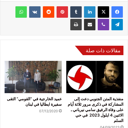
فيسبوك
‫X
لينكدإن
‏Tumblr
بينتيريست
‏Reddit
‏VKontakte
واتساب
تيلقرام
ڤايبر
مشاركة عبر البريد
طباعة
مقالات ذات صلة
منفذية المتن الجنوبي دعت إلى
عميد الخارجية في “القومي” التقى
المشاركة في ذكرى مرور ثلاثة أيام
سفيرة ايطاليا في لبنان
على وفاة الرفيق سامي نيرباني ـ
07/12/2020
الاثنين 4 ايلول 2023 في حي
السلم
04/09/2023