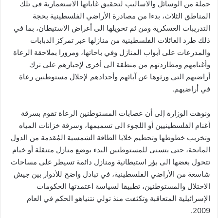
جملة من الوسائل والاساليب لتحقيق غاياتها الاستعمارية في تلك
المناطق الثلاث، بدءا من مصادرة الأراضي الفلسطينية بحجة
التدريبات العسكرية ومن ثم تحويلها الى أغراض الاستيطان، بما في
ذلك طرد العائلات الفلسطينية من منازلها عبر تمركز الدبابات
والمدرعات على أبواب المنازل وفي باحاتها، ومرورا بملاحقة الرعاة
وأغنامهم ومطاردتهم من منطقة الى أخرى لإجبارهم على ترك
أراضيهم التي ورثوها عن آبائهم وأجدادهم لإحلال مستوطنين رعاة
في أراضيهم.
ونوهت الوزارة إلى أن عصابات المستوطنين الرعاة تقوم بسرقة
أغنام الفلسطينيين أو اللجوء الى تسميمها، وسرقة خزانات المياه
وتخريب خطوطها وتحطيم خلايا الطاقة الشمسية المُقدمة من الدول
المانحة، حتى يتسنى للمستوطنين البدء بوضع منازل متنقلة أو خيام
تتحول بعضها الى بؤر استيطانية ومنازل دائمة تسيطر على مساحات
شاسعة من الأراضي الفلسطينية، في تبادل واضح للأدوار بين جيش
الاحتلال والمستوطنين، تطبيقا لسياسة اعتمدتها الحكومات
الإسرائيلية المتعاقبة وتكثفت منذ تولي نتنياهو الحكم في العام
2009.