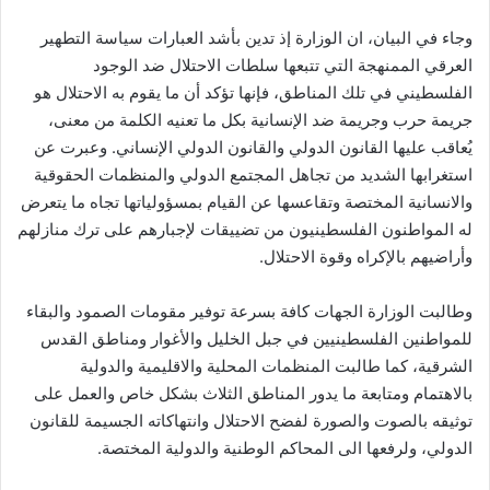
وجاء في البيان، ان الوزارة إذ تدين بأشد العبارات سياسة التطهير
العرقي الممنهجة التي تتبعها سلطات الاحتلال ضد الوجود
الفلسطيني في تلك المناطق، فإنها تؤكد أن ما يقوم به الاحتلال هو
جريمة حرب وجريمة ضد الإنسانية بكل ما تعنيه الكلمة من معنى،
يُعاقب عليها القانون الدولي والقانون الدولي الإنساني. وعبرت عن
استغرابها الشديد من تجاهل المجتمع الدولي والمنظمات الحقوقية
والانسانية المختصة وتقاعسها عن القيام بمسؤولياتها تجاه ما يتعرض
له المواطنون الفلسطينيون من تضييقات لإجبارهم على ترك منازلهم
وأراضيهم بالإكراه وقوة الاحتلال.
وطالبت الوزارة الجهات كافة بسرعة توفير مقومات الصمود والبقاء
للمواطنين الفلسطينيين في جبل الخليل والأغوار ومناطق القدس
الشرقية، كما طالبت المنظمات المحلية والاقليمية والدولية
بالاهتمام ومتابعة ما يدور المناطق الثلاث بشكل خاص والعمل على
توثيقه بالصوت والصورة لفضح الاحتلال وانتهاكاته الجسيمة للقانون
الدولي، ولرفعها الى المحاكم الوطنية والدولية المختصة.