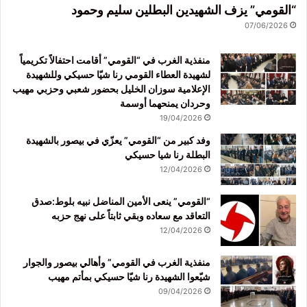
“القومي” يزف الشهيدين البطلين سليم وحمود
07/06/2026
منفذية الغرب في “القومي” أقامت احتفالاً تكريمياً
لشهيدة العطاء القومي رنا شيّا حسيكي وللشهيدة
الإعلامية سوزان الخليل بحضور شعبي وحزبي مهيب
وحردان يمنحهما أوسمة
19/04/2026
وفد كبير من “القومي” يعزّي في بيصور بالشهيدة
البطلة رنا شيا حسيكي
12/04/2026
“القومي” ينعى الأمين المناضل نبيه بلوط:صدق
التعاقد مع سعاده وبقي ثابتاً على نهج حزبه
12/04/2026
منفذية الغرب في القومي” وأهالي بيصور والجوار
شيّعوا الشهيدة رنا شيّا حسيكي بمأتم مهيب
09/04/2026