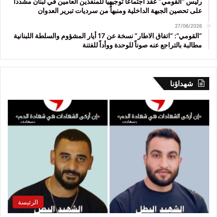
رئيس “القومي” عقد اجتماعاً توجيهياً للمنفذين العامين في لبنان مشدداً
على تحصين الجبهة الداخلية ومنبهاً من سرديات تبرير العدوان
27/06/2026
“القومي”: “اتفاق الاطار” نسخة عن 17 أيار المشؤوم والسلطة اللبنانية
مطالبة بالتراجع عنه صوناً للوحدة ووأداً للفتنة
شهداؤنا
الرئيسة