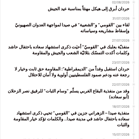
02/08/2026
حردان أبرق إلى هيكل مهنئاً بمناسبة عيد الجيش
31/07/2026
لقاء بين “القومي” و”الشعبية” في صيدا لمواجهة العدوان الصهيونيّ
وإسقاط مشاريعه وسياساته
27/07/2026
منفذيّة بعلبك في “القوميّ” أحيَت ذكرى استشهاد سعاده باحتفال حاشد
وكلمات أكدت التمسّك بثلاثيّة الشعب والجيش والمقاومة
23/07/2026
حردان استقبل وفداً من “الديمقراطية”: المقاومة حق ثابت وخيار لا
رجعة عنه ودعم صمود الفلسطينيين أولوية ولا أمان للاحتلال
22/07/2026
وفد من منفذية البقاع الغربي يسلّم “وسام الثبات” للرفيق نصر الزحلان
(أبو سعاده)
18/07/2026
منفذية صيدا – الزهراني جزين في “القومي” تحيي ذكرى استشهاد
سعاده باحتفال حاشد في مدينة صيدا.. والكلمات تؤكد خيار المقاومة
والثبات
15/07/2026