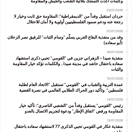
وكلمات أكدت التمسّك بثلاثيّة الشعب والجيش والمقاومة
23/07/2026
حردان استقبل وفداً من “الديمقراطية”: المقاومة حق ثابت وخيار لا
رجعة عنه ودعم صمود الفلسطينيين أولوية ولا أمان للاحتلال
22/07/2026
وفد من منفذية البقاع الغربي يسلّم “وسام الثبات” للرفيق نصر الزحلان
(أبو سعاده)
18/07/2026
منفذية صيدا – الزهراني جزين في “القومي” تحيي ذكرى استشهاد
سعاده باحتفال حاشد في مدينة صيدا.. والكلمات تؤكد خيار المقاومة
والثبات
15/07/2026
عمدة التربية والشباب في “القومي” تستقبل “الاتحاد العام لطلبة
فلسطين” وتأكيد دور الحراك الطلابي العالمي في نصرة القضية
14/07/2026
رئيس “القومي” يستقبل وفداً من “الشعبي الناصري”: تأكيد خيار
المقاومة ورفض “اتفاق الإطار” ودعوة لتجريم الاتصال بالعدو
13/07/2026
منفذية عكار في القومي تحيي الذكرى 77 لاستشهاد سعاده باحتفال
حاشد