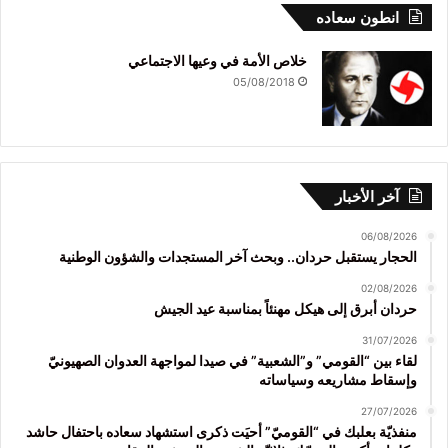
انطون سعاده
خلاص الأمة في وعيها الاجتماعي
05/08/2018
آخر الأخبار
06/08/2026
الحجار يستقبل حردان.. وبحث آخر المستجدات والشؤون الوطنية
02/08/2026
حردان أبرق إلى هيكل مهنئاً بمناسبة عيد الجيش
31/07/2026
لقاء بين “القومي” و”الشعبية” في صيدا لمواجهة العدوان الصهيونيّ
وإسقاط مشاريعه وسياساته
27/07/2026
منفذيّة بعلبك في “القوميّ” أحيَت ذكرى استشهاد سعاده باحتفال حاشد