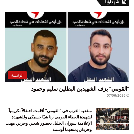
شهداؤنا
الرئيسة
“القومي” يزف الشهيدين البطلين سليم وحمود
07/06/2026
منفذية الغرب في “القومي” أقامت احتفالاً تكريمياً
لشهيدة العطاء القومي رنا شيّا حسيكي وللشهيدة
الإعلامية سوزان الخليل بحضور شعبي وحزبي مهيب
وحردان يمنحهما أوسمة