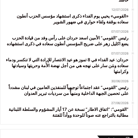
12/07/2026
«القومي» يحيي يوم الفداء ذكرى استشهاد مؤسس الحزب أنطون
سعاده بوقفة ولقاء حواري في ضهور الشوير
07/07/2026
رئيس “القومي” الأمين اسعد حردان على رأس وفد من قيادة الحزب
يضع اكليل زهر على ضريح المؤسس أنطون سعاده في ذكرى استشهاده
07/07/2026
حردان: عيد الفداء في 8 تموز هو عيد الانتصار للإرادة التي لا تنكسر ودماء
سعاده ومَن سار على نهجه هي من أجل نهضة الأمة وحريتها وسيادتها
وكرامتها
30/06/2026
رئيس “القومي” عقد اجتماعاً توجيهياً للمنفذين العامين في لبنان مشدداً
على تحصين الجبهة الداخلية ومنبهاً من سرديات تبرير العدوان
27/06/2026
“القومي”: “اتفاق الاطار” نسخة عن 17 أيار المشؤوم والسلطة اللبنانية
مطالبة بالتراجع عنه صوناً للوحدة ووأداً للفتنة