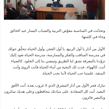
وتحدّثت في المناسبة مفوّض التربية والشباب اليسار عبد الخالق
وجاء في كلمتها:
الأول من آذار يا أول الربيع، يا أول الفجر، وأول الحياة نتحلّق حولك
في مدرسة المناقب والفكر والممارسة، مدرسة الحياة نعود إليك
تزوّدنا بالمعرفة تشق لنا الطريق وتمضي بنا إلى الخلود. كالضياء
أنت، كالهواء، غدت لك التحية من أبناء الحياة فأنت الروئ وأنت
المنقذ، علمتنا حب الحياة لأننا نحب الحياة.
تبارك فجر الأول من آذار المشرق الذي لا غروب بعده. أنت الأفق
البعيد، أنت كل السعادة، على مبادئك محافظون وعلى هديك سائرون
وبالنصر فائزون.