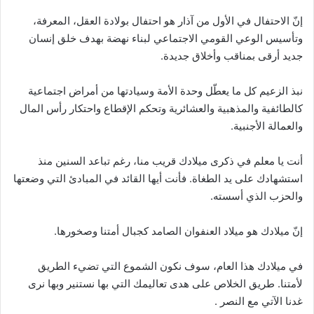
إنّ الاحتفال في الأول من آذار هو احتفال بولادة العقل، المعرفة،
وتأسيس الوعي القومي الاجتماعي لبناء نهضة بهدف خلق إنسان
جديد أرقى بمناقب وأخلاق جديدة.
نبذ الزعيم كل ما يعطّل وحدة الأمة وسيادتها من أمراض اجتماعية
كالطائفية والمذهبية والعشائرية وتحكم الإقطاع واحتكار رأس المال
والعمالة الأجنبية.
أنت يا معلم في ذكرى ميلادك قريب منا، رغم تباعد السنين منذ
استشهادك على يد الطغاة. فأنت أيها القائد في المبادئ التي وضعتها
والحزب الذي أسسته.
إنّ ميلادك هو ميلاد العنفوان الصامد كجبال أمتنا وصخورها.
في ميلادك هذا العام، سوف نكون الشموع التي تضيء الطريق
لأمتنا. طريق الخلاص على هدى تعاليمك التي بها نستنير وبها نرى
غدنا الآتي مع النصر .