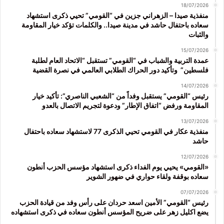
18/07/2026
منفذية صيدا – الزهراني جزين في “القومي” تحيي ذكرى استشهاد
سعاده باحتفال حاشد في مدينة صيدا.. والكلمات تؤكد خيار المقاومة
والثبات
15/07/2026
عمدة التربية والشباب في “القومي” تستقبل “الاتحاد العام لطلبة
فلسطين” وتأكيد دور الحراك الطلابي العالمي في نصرة القضية
14/07/2026
رئيس “القومي” يستقبل وفداً من “الشعبي الناصري”: تأكيد خيار
المقاومة ورفض “اتفاق الإطار” ودعوة لتجريم الاتصال بالعدو
13/07/2026
منفذية عكار في القومي تحيي الذكرى 77 لاستشهاد سعاده باحتفال
حاشد
12/07/2026
«القومي» يحيي يوم الفداء ذكرى استشهاد مؤسس الحزب أنطون
سعاده بوقفة ولقاء حواري في ضهور الشوير
07/07/2026
رئيس “القومي” الأمين اسعد حردان على رأس وفد من قيادة الحزب
يضع اكليل زهر على ضريح المؤسس أنطون سعاده في ذكرى استشهاده