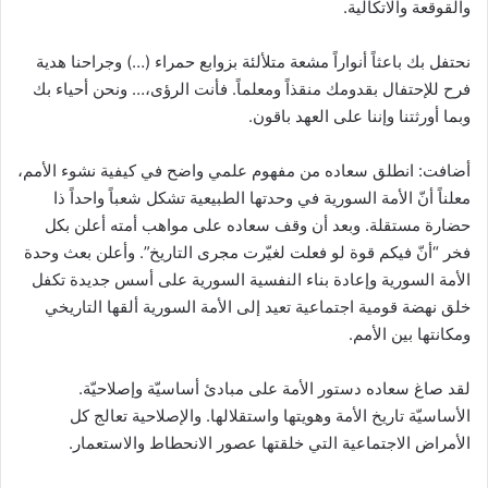
والقوقعة والاتكالية.
نحتفل بك باعثاً أنواراً مشعة متلألئة بزوابع حمراء (…) وجراحنا هدية
فرح للإحتفال بقدومك منقذاً ومعلماً. فأنت الرؤى،… ونحن أحياء بك
وبما أورثتنا وإننا على العهد باقون.
أضافت: انطلق سعاده من مفهوم علمي واضح في كيفية نشوء الأمم،
معلناً أنّ الأمة السورية في وحدتها الطبيعية تشكل شعباً واحداً ذا
حضارة مستقلة. وبعد أن وقف سعاده على مواهب أمته أعلن بكل
فخر “أنّ فيكم قوة لو فعلت لغيّرت مجرى التاريخ”. وأعلن بعث وحدة
الأمة السورية وإعادة بناء النفسية السورية على أسس جديدة تكفل
خلق نهضة قومية اجتماعية تعيد إلى الأمة السورية ألقها التاريخي
ومكانتها بين الأمم.
لقد صاغ سعاده دستور الأمة على مبادئ أساسيّة وإصلاحيّة.
الأساسيّة تاريخ الأمة وهويتها واستقلالها. والإصلاحية تعالج كل
الأمراض الاجتماعية التي خلقتها عصور الانحطاط والاستعمار.