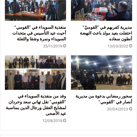
مديرية كفربهم في “القوميّ”
منفذية السويداء في “القومي”
احتفلت بعيد مولد باعث النهضة
أحيت عيد التأسيس في متحدات
أنطون سعاده
السويداء ونمرة وشقا والثعلة
25/11/2019
13/03/2022
سحور رمضاني بدعوة من مديرية
وفد من منفذية السويداء في
أنصار في “القومي”
“القومي” نقل تهاني سعد وحردان
لمشايخ العقل ورجال الدين بمناسبة
20/04/2023
عيد الأضحى
12/08/2019