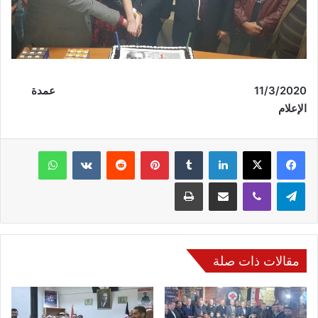
11/3/2020
عمدة
الإعلام
فيسبوك
‫X
لينكدإن
‏Tumblr
بينتيريست
‏Reddit
‏VKontakte
واتساب
تيلقرام
ڤايبر
مشاركة عبر البريد
طباعة
مقالات ذات صلة