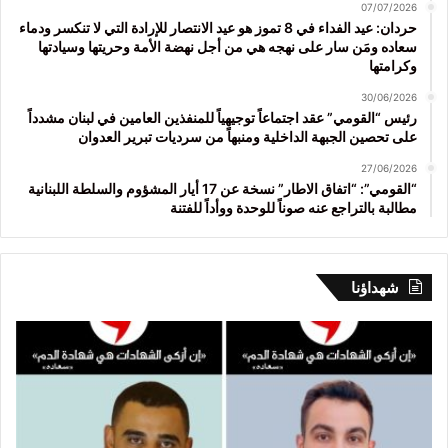
07/07/2026
حردان: عيد الفداء في 8 تموز هو عيد الانتصار للإرادة التي لا تنكسر ودماء
سعاده ومَن سار على نهجه هي من أجل نهضة الأمة وحريتها وسيادتها
وكرامتها
30/06/2026
رئيس “القومي” عقد اجتماعاً توجيهياً للمنفذين العامين في لبنان مشدداً
على تحصين الجبهة الداخلية ومنبهاً من سرديات تبرير العدوان
27/06/2026
“القومي”: “اتفاق الاطار” نسخة عن 17 أيار المشؤوم والسلطة اللبنانية
مطالبة بالتراجع عنه صوناً للوحدة ووأداً للفتنة
شهداؤنا