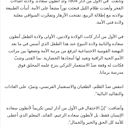
وتابعت “في الأول من آذار 1904 ولد أنطون سعاده. ولادته أضاءت
الفجر وأبعدت ظلام الليل فبعثت نوراً مشعاً على الأمة. أنبأت الطبيعة
بولادته مع إطلالة الربيع، تفتحت الأزهار وتفجّرت السواقي معلنة
ولادة فتى الأمة.
في الأول من آذار كانت الولادة ولادتين، الأولى ولادة الطفل أنطون
سعاده والثانية ولادة النبوغ عند هذا الطفل الذي أسس في ما بعد
النهضة القومية الاجتماعية لترفع من مرتبة الأمة وتضعها بين مراتب
الأمم الحية الراقية وتعيد لها أمجادها الحضارية. نما الفتى وشبّ
فكانت له وقفة ضدّ الاستعمار التركي ينزع علمه المحلق فوق
مدرسة برمانا.
انتفض ضدّ الظلم، الطغيان والاستعمار الفرنسي، وتمرّد على العادات
والتقاليد البالية”.
وأضافت: “إنّ الاحتفال في الأول من آذار ليس تكريماً لأنطون سعاده
الإنسان فقط، بل لأنطون سعاده الزعيم، القائد، المعلم الذي أعطى
للأمة كل الحق والخير والجمال”.