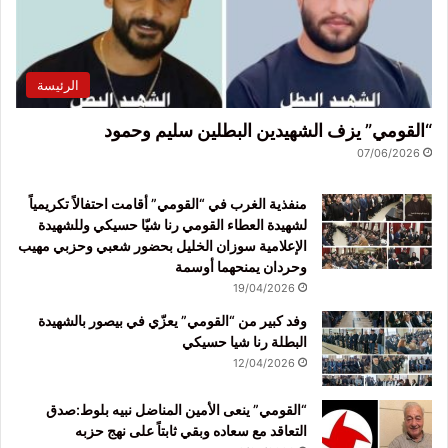
الرئيسة
“القومي” يزف الشهيدين البطلين سليم وحمود
07/06/2026
منفذية الغرب في “القومي” أقامت احتفالاً تكريمياً
لشهيدة العطاء القومي رنا شيّا حسيكي وللشهيدة
الإعلامية سوزان الخليل بحضور شعبي وحزبي مهيب
وحردان يمنحهما أوسمة
19/04/2026
وفد كبير من “القومي” يعزّي في بيصور بالشهيدة
البطلة رنا شيا حسيكي
12/04/2026
“القومي” ينعى الأمين المناضل نبيه بلوط:صدق
التعاقد مع سعاده وبقي ثابتاً على نهج حزبه