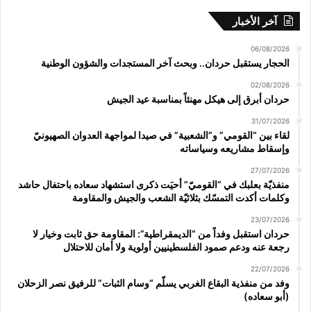
آخر الأخبار
06/08/2026
الحجار يستقبل حردان.. وبحث آخر المستجدات والشؤون الوطنية
02/08/2026
حردان أبرق إلى هيكل مهنئاً بمناسبة عيد الجيش
31/07/2026
لقاء بين “القومي” و”الشعبية” في صيدا لمواجهة العدوان الصهيونيّ
وإسقاط مشاريعه وسياساته
27/07/2026
منفذيّة بعلبك في “القوميّ” أحيَت ذكرى استشهاد سعاده باحتفال حاشد
وكلمات أكدت التمسّك بثلاثيّة الشعب والجيش والمقاومة
23/07/2026
حردان استقبل وفداً من “الديمقراطية”: المقاومة حق ثابت وخيار لا
رجعة عنه ودعم صمود الفلسطينيين أولوية ولا أمان للاحتلال
22/07/2026
وفد من منفذية البقاع الغربي يسلّم “وسام الثبات” للرفيق نصر الزحلان
(أبو سعاده)