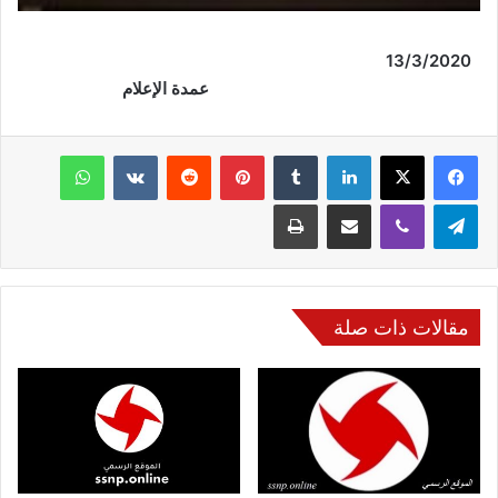
/3/2020
13
عمدة الإعلام
فيسبوك
‫X
لينكدإن
‏Tumblr
بينتيريست
‏Reddit
‏VKontakte
واتساب
تيلقرام
ڤايبر
مشاركة عبر البريد
طباعة
مقالات ذات صلة