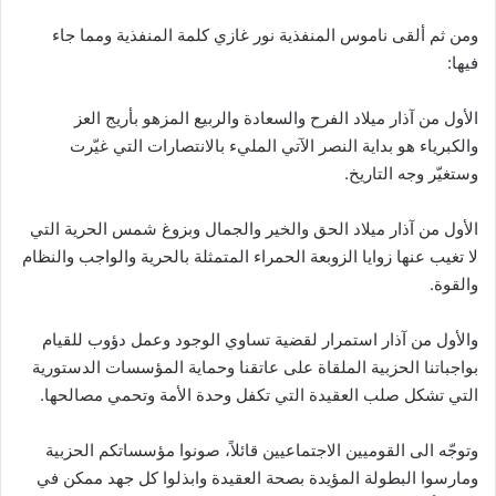
ومن ثم ألقى ناموس المنفذية نور غازي كلمة المنفذية ومما جاء
فيها:
الأول من آذار ميلاد الفرح والسعادة والربيع المزهو بأريج العز
والكبرياء هو بداية النصر الآتي المليء بالانتصارات التي غيّرت
وستغيّر وجه التاريخ.
الأول من آذار ميلاد الحق والخير والجمال وبزوغ شمس الحرية التي
لا تغيب عنها زوايا الزوبعة الحمراء المتمثلة بالحرية والواجب والنظام
والقوة.
والأول من آذار استمرار لقضية تساوي الوجود وعمل دؤوب للقيام
بواجباتنا الحزبية الملقاة على عاتقنا وحماية المؤسسات الدستورية
التي تشكل صلب العقيدة التي تكفل وحدة الأمة وتحمي مصالحها.
وتوجّه الى القوميين الاجتماعيين قائلاً، صونوا مؤسساتكم الحزبية
ومارسوا البطولة المؤيدة بصحة العقيدة وابذلوا كل جهد ممكن في