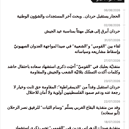
06/08/2026
الحجار يستقبل حردان.. وبحث آخر المستجدات والشؤون الوطنية
02/08/2026
حردان أبرق إلى هيكل مهنئاً بمناسبة عيد الجيش
31/07/2026
لقاء بين “القومي” و”الشعبية” في صيدا لمواجهة العدوان الصهيونيّ
وإسقاط مشاريعه وسياساته
27/07/2026
منفذيّة بعلبك في “القوميّ” أحيَت ذكرى استشهاد سعاده باحتفال حاشد
وكلمات أكدت التمسّك بثلاثيّة الشعب والجيش والمقاومة
23/07/2026
حردان استقبل وفداً من “الديمقراطية”: المقاومة حق ثابت وخيار لا
رجعة عنه ودعم صمود الفلسطينيين أولوية ولا أمان للاحتلال
22/07/2026
وفد من منفذية البقاع الغربي يسلّم “وسام الثبات” للرفيق نصر الزحلان
(أبو سعاده)
18/07/2026
منفذية صيدا – الزهراني جزين في “القومي” تحيي ذكرى استشهاد