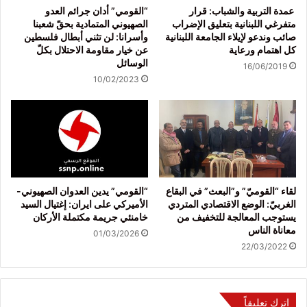
عمدة التربية والشباب: قرار
“القومي” أدان جرائم العدو
متفرغي اللبنانية بتعليق الإضراب
الصهيوني المتمادية بحقّ شعبنا
صائب وندعو لإيلاء الجامعة اللبنانية
وأسرانا: لن تثني أبطال فلسطين
كل اهتمام ورعاية
عن خيار مقاومة الاحتلال بكلّ
الوسائل
16/06/2019
10/02/2023
لقاء “القوميّ” و”البعث” في البقاع
“القومي” يدين العدوان الصهيوني-
الغربيّ: الوضع الاقتصادي المتردي
الأميركي على ايران: إغتيال السيد
يستوجب المعالجة للتخفيف من
خامنئي جريمة مكتملة الأركان
معاناة الناس
01/03/2026
22/03/2022
اترك تعليقاً