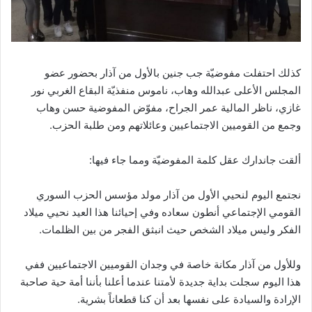
كذلك احتفلت مفوضيّة جب جنين بالأول من آذار بحضور عضو
المجلس الأعلى عبدالله وهاب، ناموس منفذيّة البقاع الغربي نور
غازي، ناظر المالية عمر الجراح، مفوّض المفوضية حسن وهاب
وجمع من القوميين الاجتماعيين وعائلاتهم ومن طلبة الحزب.
ألقت جاندارك عقل كلمة المفوضيّة ومما جاء فيها:
نجتمع اليوم لنحيي الأول من آذار مولد مؤسس الحزب السوري
القومي الإجتماعي أنطون سعاده وفي إحيائنا هذا العيد نحيي ميلاد
الفكر وليس ميلاد الشخص حيث انبثق الفجر من بين الظلمات.
وللأول من آذار مكانة خاصة في وجدان القوميين الاجتماعيين ففي
هذا اليوم سجلت بداية جديدة لأمتنا عندما أعلنا بأننا أمة حية صاحبة
الإرادة والسيادة على نفسها بعد أن كنا قطعاناً بشرية.