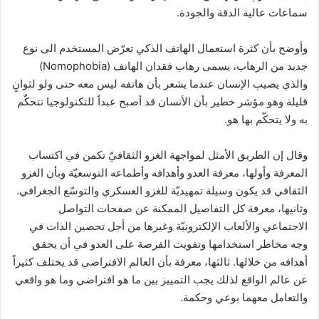
سماعات عالية الدقة والجودة.
وأوضح بأن كثرة استعمال الهاتف الذكي تعرّض المستخدم الى نوع
جديد من الرهاب، يسمى رهاب فقدان الهاتف (Nomophobia)
والذي يصيب الإنسان عندما يشعر بأن هاتفه ليس معه حتى ولو لثوانٍ
قليلة وهو مؤشر خطير بأن الأنسان قد أصبح عبداً للتكنولوجيا تتحكّم
به ولا يتحكّم بها هو.
وقال إن الطريق الأمثل لمواجهة الغزو الثقافيّ تكمن في اكتساب
المعرفة وأولها، معرفة العدو وأهدافه وأطماعه التوسعيّة وبأن الغزو
الثقافي قد يكون وسيلة تمهيديّة للغزو العسكري والتوسّع الجغرافي.
وثانيها، معرفة كل التفاصيل الممكنة عن صفحات التواصل
الاجتماعي والألعاب الإلكترونيّة وغيرها من أجل تحصين الذات في
وجه مخاطر استخدامها وتفويت الفرصة على العدو في أن يحقق
أهدافه من خلالها. ثالثها، معرفة بأن العالم الافتراضي قد يختلف كثيراً
عن عالم الواقع لذلك يجب التمييز بين ما هو افتراضي وما هو واقعي
والتعامل معهما بوعي وحكمة.