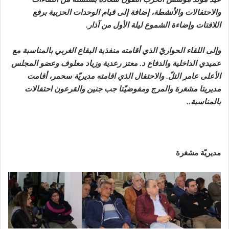
والاحتفالات والأنشطة، إضافة إلى قيام الوحدات الحزبية برفع
اللافتات وإضاءة الشموع ليلة الأول من آذار.
وإلى اللقاء الحواريّ الذي أقامته منفذية البقاع الغربي بالمناسبة مع
عميدي الداخلية والدفاع د. معتز رعدية وزياد معلوف وعضو المجلس
الأعلى عامر التلّ. والاحتفال الذي اقامته مديريّة سحمر، أقامت
مديريتا مشغرة والمرج ومفوضيّتا جب جنين والقرعون احتفالات
بالمناسبة..
مديريّة مشغرة