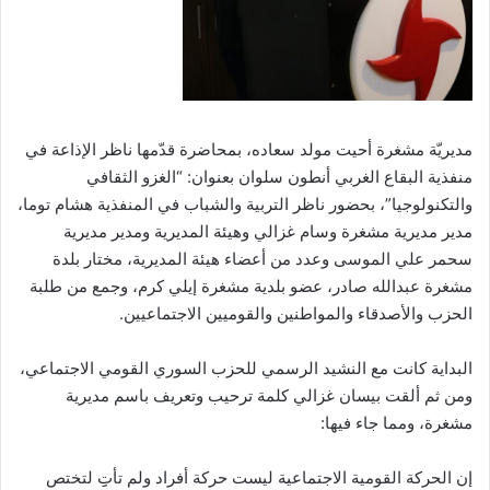
مديريّة مشغرة أحيت مولد سعاده، بمحاضرة قدّمها ناظر الإذاعة في
منفذية البقاع الغربي أنطون سلوان بعنوان: “الغزو الثقافي
والتكنولوجيا”، بحضور ناظر التربية والشباب في المنفذية هشام توما،
مدير مديرية مشغرة وسام غزالي وهيئة المديرية ومدير مديرية
سحمر علي الموسى وعدد من أعضاء هيئة المديرية، مختار بلدة
مشغرة عبدالله صادر، عضو بلدية مشغرة إيلي كرم، وجمع من طلبة
الحزب والأصدقاء والمواطنين والقوميين الاجتماعيين.
البداية كانت مع النشيد الرسمي للحزب السوري القومي الاجتماعي،
ومن ثم ألقت بيسان غزالي كلمة ترحيب وتعريف باسم مديرية
مشغرة، ومما جاء فيها:
إن الحركة القومية الاجتماعية ليست حركة أفراد ولم تأتِِ لتختص