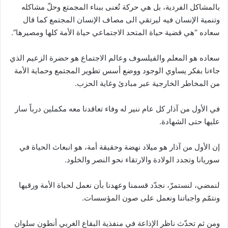
بالمشاكل الفردية، بل هي حركة تُعنى ببناء المجمتع وحلّ مشاكله
وتنمية الإنسان فيه ليرتقي الى مصاف الإنسان المجتمع كما قال
سعاده “هي قضية حياة المتحد الاجتماعي حياة الأمة كلها ومصيرها”.
سعاده هو المعلم والفيلسوف وعالم الاجتماع هو حضرة الزعيم الذي
جاءنا بفكر يساوي الوجود ووضع أسس تطوير المجتمع وحماية الأمة
من المخاطر الخارجية عبر مبادئ وغاية الحزب.
في الأول من آذار كل عام ننير له وفاء تعاقدنا معه مكملين درباً سار
عليها حتى الشهادة.
إن الأول من آذار هو ميلاد نهضة وحقيقة أمة، هو انبعاث الحياة في
سوريانا وتجدد الولادة والارتقاء نحو النصر والخلود.
لنمضي، لنستمرّ، نجدّد قسمنا وعهدنا بأن نعمل لحياة الأمة ورقيها
ونتمّم واجباتنا ونعمل على صون المؤسسات.
ومن ثم تحدّث ناظر الإذاعة في منفذية البقاع الغربي أنطون سلوان