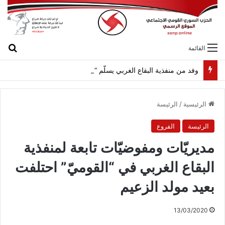
بح
القائمة
وفد من منفذية البقاع الغربي يسلّم “وسام الثبات” للرفيق نصر الزحلان (أبو سعاده)
الرئيسية
/
الرئيسة
الرئيسة
الفروع
مديريّات ومفوضيّات تابعة لمنفذية
البقاع الغربي في “القوميّ” احتلفت
بعيد مولد الزعيم
13/03/2020