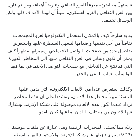
فاستهلّ محاضرته معرفاً الغزو الثقافي وعارضاً أهدافه ومن ثم قارن
بين الغزو الثقافي والغزو العسكري، مبيناً أن لهما الأهداف ذاتها ولكن
الوسائل تختلف.
وتابع شارحاً كيف بالإمكان استعمال التكنولوجيا لغزو المجتمعات
ثقافياً من أجل تفتيتها وإضعافها لتسهل السيطرة عليها واستعرض
تفاصيل عدد من صفحات التواصل الاجتماعي ومميزاتها مظهراً كيف
يمكن أن تكون وسائل في الغزو الثقافي منبهاً الى المخاطر الكبيرة
التي قد تنتج عن التعاطي مع صفحات التواصل الاجتماعي بما فيها
الواتسآب بغياب الوعي والحذر.
وكذلك استعرض عدداً من الألعاب الإلكترونية التي يدمن عليها
الناشئة مبيناً مخاطر هذا الإدمان، ومشدداً على أن هذه المخاطر
تزداد عندما تكون هذه الألعاب موصولة على شبكة الإنترنت ويشارك
فيها لاعبون من مختلف البلدان بما فيها كيان العدو.
ونبّه مما يُسمّى المخدرات الرقمية وهي عبارة عن ملفات موسيقى
(MP3) يجري تنزيلها عن شبكة الإنترنت والاستماع اليها بواسطة