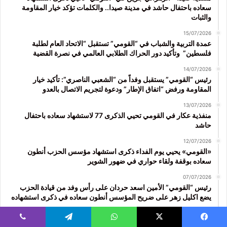
سعاده باحتفال حاشد في مدينة صيدا.. والكلمات تؤكد خيار المقاومة
والثبات
15/07/2026
عمدة التربية والشباب في “القومي” تستقبل “الاتحاد العام لطلبة
فلسطين” وتأكيد دور الحراك الطلابي العالمي في نصرة القضية
14/07/2026
رئيس “القومي” يستقبل وفداً من “الشعبي الناصري”: تأكيد خيار
المقاومة ورفض “اتفاق الإطار” ودعوة لتجريم الاتصال بالعدو
13/07/2026
منفذية عكار في القومي تحيي الذكرى 77 لاستشهاد سعاده باحتفال
حاشد
12/07/2026
«القومي» يحيي يوم الفداء ذكرى استشهاد مؤسس الحزب أنطون
سعاده بوقفة ولقاء حواري في ضهور الشوير
07/07/2026
رئيس “القومي” الأمين اسعد حردان على رأس وفد من قيادة الحزب
يضع اكليل زهر على ضريح المؤسس أنطون سعاده في ذكرى استشهاده
07/07/2026
حردان: عيد الفداء في 8 تموز هو عيد الانتصار للإرادة التي لا تنكسر ودماء