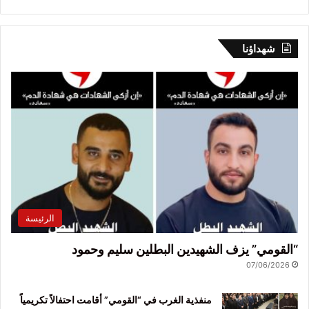
شهداؤنا
الرئيسة
“القومي” يزف الشهيدين البطلين سليم وحمود
07/06/2026
منفذية الغرب في “القومي” أقامت احتفالاً تكريمياً