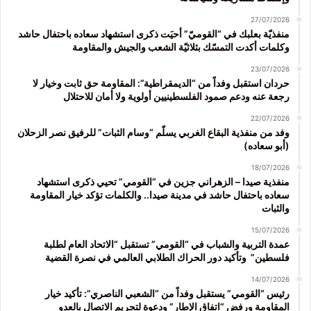
27/07/2026
منفذيّة بعلبك في “القوميّ” أحيَت ذكرى استشهاد سعاده باحتفال حاشد
وكلمات أكدت التمسّك بثلاثيّة الشعب والجيش والمقاومة
23/07/2026
حردان استقبل وفداً من “الديمقراطية”: المقاومة حق ثابت وخيار لا
رجعة عنه ودعم صمود الفلسطينيين أولوية ولا أمان للاحتلال
22/07/2026
وفد من منفذية البقاع الغربي يسلّم “وسام الثبات” للرفيق نصر الزحلان
(أبو سعاده)
18/07/2026
منفذية صيدا – الزهراني جزين في “القومي” تحيي ذكرى استشهاد
سعاده باحتفال حاشد في مدينة صيدا.. والكلمات تؤكد خيار المقاومة
والثبات
15/07/2026
عمدة التربية والشباب في “القومي” تستقبل “الاتحاد العام لطلبة
فلسطين” وتأكيد دور الحراك الطلابي العالمي في نصرة القضية
14/07/2026
رئيس “القومي” يستقبل وفداً من “الشعبي الناصري”: تأكيد خيار
المقاومة ورفض “اتفاق الإطار” ودعوة لتجريم الاتصال بالعدو