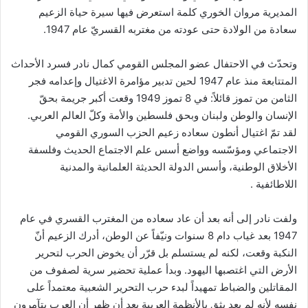
المديرية مروان الخوري كلمة استعرض فيها سيرة حياة الزعيم
سعادة من الولادة حتى عودته من مغتربه القسريّ عام 1947.
وتحدّث في الاحتفال عضو المجلس القومي كمال نادر فسرد الأحداث
المتتابعة منذ عام 1947 لحين تدبير مؤامرة الاغتيال وإعدامه فجر
الثامن من تموز قائلاً: في 8 تموز 1949 وقعت أكبر جريمة بحقّ
الإنسان والوطن ولبنان وبحق فلسطين والأمة وكلّ العالم العربي.
لقد تمّ اغتيال أنطون سعاده زعيم الحزب السوري القومي
الاجتماعي ومؤسّسه وواضع أسس علم الاجتماع الحديث وفلسفة
الأخلاق الوطنية، وأسس الدولة الحديثة العلمانية والمدنية
اللاطائفية .
ولفت نادر إلى أنه بعد أن عاد سعاده من المغترب القسري في عام
1947 بعد غياب دام 8 سنوات ونيّفاً عن الوطن، أدرك الزعيم أنّ
النكبة وقعت، لكنه لم يستسلم بل قرّر أن يخوض الحرب لتحرير
الأرض التي اغتصبها اليهود. وبدأ عملية تحضير سرية لصفوف من
المقاتلين والضباط تمهيداً لبدء حرب التحرير الشعبية معتمداً على
نفسه لأنه لم يعد يثق بالأنظمة العربية بعد أن ظهر أن العرب يتآمرون