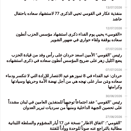
13/07/2026
منفذية عكار في القومي تحيي الذكرى 77 لاستشهاد سعاده باحتفال
حاشد
12/07/2026
«القومي» يحيي يوم الفداء ذكرى استشهاد مؤسس الحزب أنطون
سعاده بوقفة ولقاء حواري في ضهور الشوير
07/07/2026
رئيس “القومي” الأمين اسعد حردان على رأس وفد من قيادة الحزب
يضع اكليل زهر على ضريح المؤسس أنطون سعاده في ذكرى استشهاده
07/07/2026
حردان: عيد الفداء في 8 تموز هو عيد الانتصار للإرادة التي لا تنكسر ودماء
سعاده ومَن سار على نهجه هي من أجل نهضة الأمة وحريتها وسيادتها
وكرامتها
30/06/2026
رئيس “القومي” عقد اجتماعاً توجيهياً للمنفذين العامين في لبنان مشدداً
على تحصين الجبهة الداخلية ومنبهاً من سرديات تبرير العدوان
27/06/2026
“القومي”: “اتفاق الاطار” نسخة عن 17 أيار المشؤوم والسلطة اللبنانية
مطالبة بالتراجع عنه صوناً للوحدة ووأداً للفتنة