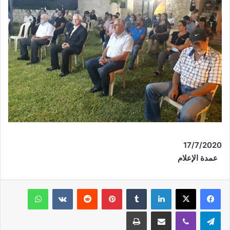
17/
7
/2020
عمدة الإعلام
فيسبوك
‫X
لينكدإن
‏Tumblr
بينتيريست
‏Reddit
‏VKontakte
واتساب
تيلقرام
ڤايبر
مشاركة عبر البريد
طباعة