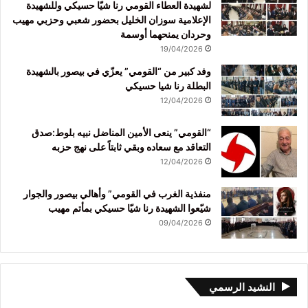
لشهيدة العطاء القومي رنا شيّا حسيكي وللشهيدة
الإعلامية سوزان الخليل بحضور شعبي وحزبي مهيب
وحردان يمنحهما أوسمة
19/04/2026
وفد كبير من “القومي” يعزّي في بيصور بالشهيدة
البطلة رنا شيا حسيكي
12/04/2026
“القومي” ينعى الأمين المناضل نبيه بلوط:صدق
التعاقد مع سعاده وبقي ثابتاً على نهج حزبه
12/04/2026
منفذية الغرب في القومي” وأهالي بيصور والجوار
شيّعوا الشهيدة رنا شيّا حسيكي بمأتم مهيب
09/04/2026
النشيد الرسمي