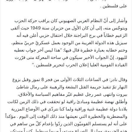
على فلسطين .
وأشار إلى أنّ النظام العربي الصهيوني كان يراقب حركة الحزب
ويتوجّس منه، إلى أن كان الأول من حزيران سنة 1949 حيث ألقى
الزعيم خطاباً في برج البراجنة خلال احتفال حزبي أعلن فيه أنه
سيزيل هذه الدولة الغريبة من الوجود بعمل عسكريّ حربيّ منظم،
وختم خطابه بعبارة خطيرة قال فيها: “هذا ليس آخر جواب نعطيه
لليهود. إنّ الجواب الأخير سيكون في ساحة المعركة متى قرّرت
القيادة القومية العليا إعلان الحرب لتحرير فلسطين .”
وقال نادر: في الساعات الثلاث الأولى من فجر 8 تموز وقبل بزوغ
النهار تمّ تنفيذ جريمة القتل البشعة والرهيبة على رمال شاطئ
بيروت وانتهى عمر رجل عظيم غيّر مفاهيم السياسة والأخلاق،
وأطلق نهضة عظيمة ومبادئ راقية لو تحققت في ذلك الزمن لكانت
بلادنا دولة عظيمة غنية وراقية ولما كنا نتردّى في الأوضاع المزرية
والمضطربة والخطيرة التي نعيشها منذ ذلك الوقت إلى اليوم . مؤكداً
على أنه لم يستسلم القوميّون الذين ردّوا بإعدام كلّ من ساهم في
هذه الجريمة، وما زال الصراع مستمراً وربما سيطول كثيراً وستكبر