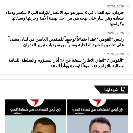
07/07/2026
حردان: عيد الفداء في 8 تموز هو عيد الانتصار للإرادة التي لا تنكسر ودماء
سعاده ومَن سار على نهجه هي من أجل نهضة الأمة وحريتها وسيادتها
وكرامتها
30/06/2026
رئيس “القومي” عقد اجتماعاً توجيهياً للمنفذين العامين في لبنان مشدداً
على تحصين الجبهة الداخلية ومنبهاً من سرديات تبرير العدوان
27/06/2026
“القومي”: “اتفاق الاطار” نسخة عن 17 أيار المشؤوم والسلطة اللبنانية
مطالبة بالتراجع عنه صوناً للوحدة ووأداً للفتنة
شهداؤنا