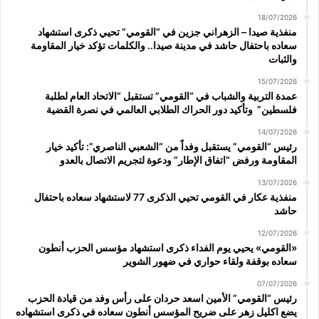
18/07/2026
منفذية صيدا – الزهراني جزين في “القومي” تحيي ذكرى استشهاد
سعاده باحتفال حاشد في مدينة صيدا.. والكلمات تؤكد خيار المقاومة
والثبات
15/07/2026
عمدة التربية والشباب في “القومي” تستقبل “الاتحاد العام لطلبة
فلسطين” وتأكيد دور الحراك الطلابي العالمي في نصرة القضية
14/07/2026
رئيس “القومي” يستقبل وفداً من “الشعبي الناصري”: تأكيد خيار
المقاومة ورفض “اتفاق الإطار” ودعوة لتجريم الاتصال بالعدو
13/07/2026
منفذية عكار في القومي تحيي الذكرى 77 لاستشهاد سعاده باحتفال
حاشد
12/07/2026
«القومي» يحيي يوم الفداء ذكرى استشهاد مؤسس الحزب أنطون
سعاده بوقفة ولقاء حواري في ضهور الشوير
07/07/2026
رئيس “القومي” الأمين اسعد حردان على رأس وفد من قيادة الحزب
يضع اكليل زهر على ضريح المؤسس أنطون سعاده في ذكرى استشهاده