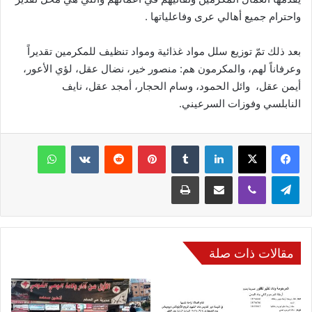
واحترام جميع أهالي عرى وفاعلياتها .
بعد ذلك تمّ توزيع سلل مواد غذائية ومواد تنظيف للمكرمين تقديراً
وعرفاناً لهم، والمكرمون هم: منصور خير، نضال عقل، لؤي الأعور،
أيمن عقل، وائل الحمود، وسام الحجار، أمجد عقل، نايف
النابلسي وفوزات السرعيني.
فيسبوك
‫X
لينكدإن
‏Tumblr
بينتيريست
‏Reddit
‏VKontakte
واتساب
تيلقرام
ڤايبر
مشاركة عبر البريد
طباعة
مقالات ذات صلة