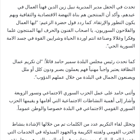
تحدث في الحفل مدير المديرية نبيل زين الدين فهنأ العمال في
عيدهم، وأكد أن المنتجين هم بناة النهضة الاقتصادية والثقافية وبهم
يكون التطور والإرتقاء. كما ردد قول حضرة الزعيم: “ايها العمال
والفلاحون السوريون، يا اصحاب الفنون والحرف ايها المنتجون علما
وفكرا وغلالا وصناعة انتم اوردة الحياة وشرايين القوة في جسد الامة
السورية الحي”.
كما تحدث رئيس مجلس البلدة سمير حامد قائلاً: “ان تكريم عمال
النظافة يعتبر واجباً مهنياً فهم يعملون بصبر ودون كلل أو ملل
ويصنعون الجمال في البلدة من خلال عملهم الدؤوب”.
وأثنى خامد على عمل الحزب السوري الاجتماعي ونسور الزوبعة
وأشار إلى أهمية النشاطات الاجتماعية التي أقامها و يقيمها الحزب
السوري القومي الاجتماعي في البلدة خصوصا والوطن عموماً.
وتخلل لقاء التكريم عدد من الكلمات تم من خلالها الإشادة بنشاط
الحزب القومي ولفتته الكريمة وبالجهود المبذولة في الخدمات التي
يقدمها العمال المكرمين وتفانيهم في أعمالهم والتي هي محل تقدير