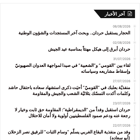
آخر الأخبار
06/08/2026
الحجار يستقبل حردان.. وبحث آخر المستجدات والشؤون الوطنية
02/08/2026
حردان أبرق إلى هيكل مهنئاً بمناسبة عيد الجيش
31/07/2026
لقاء بين “القومي” و”الشعبية” في صيدا لمواجهة العدوان الصهيونيّ
وإسقاط مشاريعه وسياساته
27/07/2026
منفذيّة بعلبك في “القوميّ” أحيَت ذكرى استشهاد سعاده باحتفال حاشد
وكلمات أكدت التمسّك بثلاثيّة الشعب والجيش والمقاومة
23/07/2026
حردان استقبل وفداً من “الديمقراطية”: المقاومة حق ثابت وخيار لا
رجعة عنه ودعم صمود الفلسطينيين أولوية ولا أمان للاحتلال
22/07/2026
وفد من منفذية البقاع الغربي يسلّم “وسام الثبات” للرفيق نصر الزحلان
(أبو سعاده)