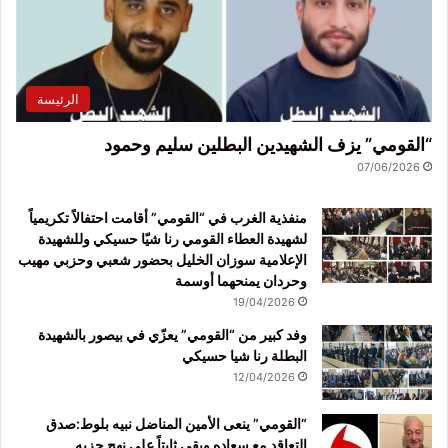
الرئيسة
“القومي” يزف الشهيدين البطلين سليم وحمود
07/06/2026
منفذية الغرب في “القومي” أقامت احتفالاً تكريمياً
لشهيدة العطاء القومي رنا شيّا حسيكي وللشهيدة
الإعلامية سوزان الخليل بحضور شعبي وحزبي مهيب
وحردان يمنحهما أوسمة
19/04/2026
وفد كبير من “القومي” يعزّي في بيصور بالشهيدة
البطلة رنا شيا حسيكي
12/04/2026
“القومي” ينعى الأمين المناضل نبيه بلوط:صدق
التعاقد مع سعاده وبقي ثابتاً على نهج حزبه