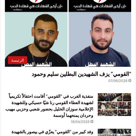
الرئيسة
“القومي” يزف الشهيدين البطلين سليم وحمود
07/06/2026
منفذية الغرب في “القومي” أقامت احتفالاً تكريمياً
لشهيدة العطاء القومي رنا شيّا حسيكي وللشهيدة
الإعلامية سوزان الخليل بحضور شعبي وحزبي مهيب
وحردان يمنحهما أوسمة
19/04/2026
وفد كبير من “القومي” يعزّي في بيصور بالشهيدة