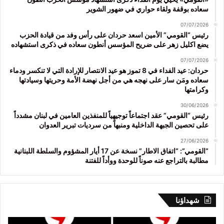
سعاده بوقفة ولقاء حواري في ضهور الشوير
07/07/2026
رئيس “القومي” الأمين اسعد حردان على رأس وفد من قيادة الحزب
يضع اكليل زهر على ضريح المؤسس أنطون سعاده في ذكرى استشهاده
07/07/2026
حردان: عيد الفداء في 8 تموز هو عيد الانتصار للإرادة التي لا تنكسر ودماء
سعاده ومَن سار على نهجه هي من أجل نهضة الأمة وحريتها وسيادتها
وكرامتها
30/06/2026
رئيس “القومي” عقد اجتماعاً توجيهياً للمنفذين العامين في لبنان مشدداً
على تحصين الجبهة الداخلية ومنبهاً من سرديات تبرير العدوان
27/06/2026
“القومي”: “اتفاق الاطار” نسخة عن 17 أيار المشؤوم والسلطة اللبنانية
مطالبة بالتراجع عنه صوناً للوحدة ووأداً للفتنة
شهداؤنا