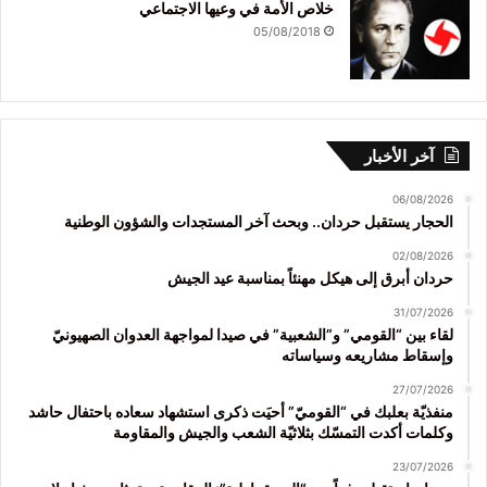
خلاص الأمة في وعيها الاجتماعي
05/08/2018
آخر الأخبار
06/08/2026
الحجار يستقبل حردان.. وبحث آخر المستجدات والشؤون الوطنية
02/08/2026
حردان أبرق إلى هيكل مهنئاً بمناسبة عيد الجيش
31/07/2026
لقاء بين “القومي” و”الشعبية” في صيدا لمواجهة العدوان الصهيونيّ
وإسقاط مشاريعه وسياساته
27/07/2026
منفذيّة بعلبك في “القوميّ” أحيَت ذكرى استشهاد سعاده باحتفال حاشد
وكلمات أكدت التمسّك بثلاثيّة الشعب والجيش والمقاومة
23/07/2026