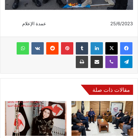
25/6/2023 عمدة الإعلام
فيسبوك
‫X
لينكدإن
‏Tumblr
بينتيريست
‏Reddit
‏VKontakte
واتساب
تيلقرام
ڤايبر
مشاركة عبر البريد
طباعة
مقالات ذات صلة