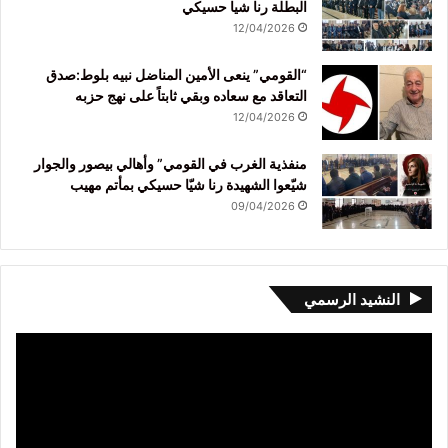
البطلة رنا شيا حسيكي
12/04/2026
“القومي” ينعى الأمين المناضل نبيه بلوط:صدق
التعاقد مع سعاده وبقي ثابتاً على نهج حزبه
12/04/2026
منفذية الغرب في القومي” وأهالي بيصور والجوار
شيّعوا الشهيدة رنا شيّا حسيكي بمأتم مهيب
09/04/2026
النشيد الرسمي
مشغل
الفيديو