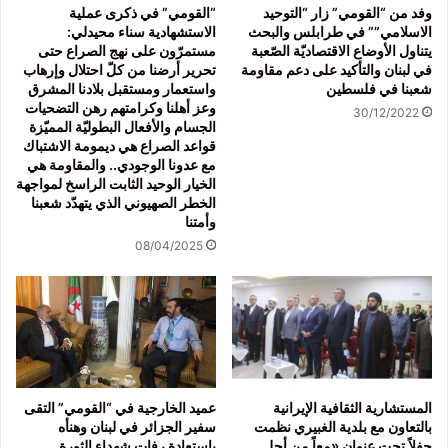
وفد من “القومي” زار “التوحيد
“القومي” في ذكرى عملية
الاسلامي”” في طرابلس والبحث
الاستشهادية سناء محيدلي:
يتناول الأوضاع الاقتصاديّة الصّعبة
مستمرّون على نهج الصراع حتى
في لبنان والتأكيد على دعم مقاومة
تحرير أرضنا من كلّ احتلال وإرهاب
شعبنا في فلسطين
واستعمار ومستقبل بلادنا المشرق
وعز أهلنا وكرامتهم رهن التضحيات
30/12/2022
الجسام والأفعال البطوليّة المميّزة
قواعد الصراع هي ديمومة الاشتباك
مع عدونا الوجودي.. والمقاومة هي
الخيار الوحيد الثابت الراسخ لمواجهة
الخطر الصهيوني الذي يتهدّد شعبنا
وأمتنا
08/04/2025
المستشارية الثقافية الإيرانية
عميد الخارجية في “القومي” التقى
بالتعاون مع بلدية الغبيري نظمت
سفير الجزائر في لبنان وهنأه
حفلاً تحت عنوان «معاً من أجل
باستعادة رفات شهداء الثورة