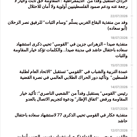
حردان استقبل وفداً من “الديمقراطية”: المقاومة حق ثابت وخيار لا
رجعة عنه ودعم صمود الفلسطينيين أولوية ولا أمان للاحتلال
22/07/2026
وفد من منفذية البقاع الغربي يسلّم “وسام الثبات” للرفيق نصر الزحلان
(أبو سعاده)
18/07/2026
منفذية صيدا – الزهراني جزين في “القومي” تحيي ذكرى استشهاد
سعاده باحتفال حاشد في مدينة صيدا.. والكلمات تؤكد خيار المقاومة
والثبات
15/07/2026
عمدة التربية والشباب في “القومي” تستقبل “الاتحاد العام لطلبة
فلسطين” وتأكيد دور الحراك الطلابي العالمي في نصرة القضية
14/07/2026
رئيس “القومي” يستقبل وفداً من “الشعبي الناصري”: تأكيد خيار
المقاومة ورفض “اتفاق الإطار” ودعوة لتجريم الاتصال بالعدو
13/07/2026
منفذية عكار في القومي تحيي الذكرى 77 لاستشهاد سعاده باحتفال
حاشد
12/07/2026
«القومي» يحيي يوم الفداء ذكرى استشهاد مؤسس الحزب أنطون