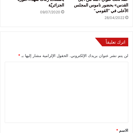
القدس» بحضور ناموس المجلس
الجزائريّة
الأعلى في “القومي”
09/07/2020
28/04/2022
اترك تعليقاً
لن يتم نشر عنوان بريدك الإلكتروني.
الحقول الإلزامية مشار إليها بـ
*
ا
ل
ت
ع
ل
ي
ق
*
الاسم
*