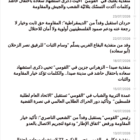
منفذيّة بعلبك في “القوميّ” أحيَت ذكرى استشهاد سعاده باحتفال حاشد
وكلمات أكدت التمسّك بثلاثيّة الشعب والجيش والمقاومة
23/07/2026
حردان استقبل وفداً من “الديمقراطية”: المقاومة حق ثابت وخيار لا
رجعة عنه ودعم صمود الفلسطينيين أولوية ولا أمان للاحتلال
22/07/2026
وفد من منفذية البقاع الغربي يسلّم “وسام الثبات” للرفيق نصر الزحلان
(أبو سعاده)
18/07/2026
منفذية صيدا – الزهراني جزين في “القومي” تحيي ذكرى استشهاد
سعاده باحتفال حاشد في مدينة صيدا.. والكلمات تؤكد خيار المقاومة
والثبات
15/07/2026
عمدة التربية والشباب في “القومي” تستقبل “الاتحاد العام لطلبة
فلسطين” وتأكيد دور الحراك الطلابي العالمي في نصرة القضية
14/07/2026
رئيس “القومي” يستقبل وفداً من “الشعبي الناصري”: تأكيد خيار
المقاومة ورفض “اتفاق الإطار” ودعوة لتجريم الاتصال بالعدو
13/07/2026
منفذية عكار في القومي تحيي الذكرى 77 لاستشهاد سعاده باحتفال