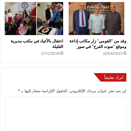
وفد من “القومي” زار مكاتب إذاعة
احتفال بالأعياد في مكتب مديرية
وموقع “صوت الفرح” في صور
القليلة
27/12/2018
22/04/2022
اترك تعليقاً
لن يتم نشر عنوان بريدك الإلكتروني.
الحقول الإلزامية مشار إليها بـ
*
ا
ل
ت
ع