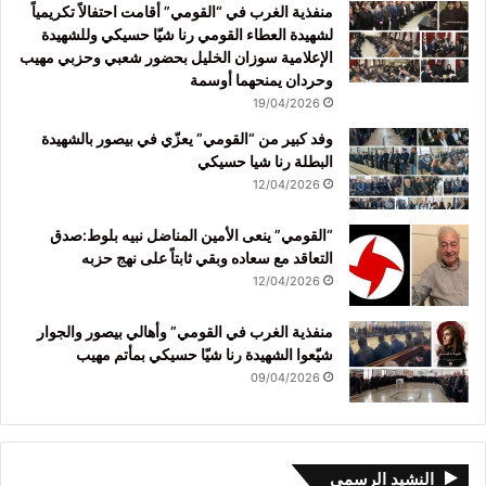
منفذية الغرب في “القومي” أقامت احتفالاً تكريمياً
لشهيدة العطاء القومي رنا شيّا حسيكي وللشهيدة
الإعلامية سوزان الخليل بحضور شعبي وحزبي مهيب
وحردان يمنحهما أوسمة
19/04/2026
وفد كبير من “القومي” يعزّي في بيصور بالشهيدة
البطلة رنا شيا حسيكي
12/04/2026
“القومي” ينعى الأمين المناضل نبيه بلوط:صدق
التعاقد مع سعاده وبقي ثابتاً على نهج حزبه
12/04/2026
منفذية الغرب في القومي” وأهالي بيصور والجوار
شيّعوا الشهيدة رنا شيّا حسيكي بمأتم مهيب
09/04/2026
النشيد الرسمي