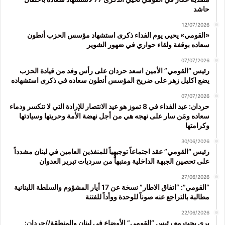
حاشد
12/07/2026
«القومي» يحيي يوم الفداء ذكرى استشهاد مؤسس الحزب أنطون
سعاده بوقفة ولقاء حواري في ضهور الشوير
07/07/2026
رئيس “القومي” الأمين اسعد حردان على رأس وفد من قيادة الحزب
يضع اكليل زهر على ضريح المؤسس أنطون سعاده في ذكرى استشهاده
07/07/2026
حردان: عيد الفداء في 8 تموز هو عيد الانتصار للإرادة التي لا تنكسر ودماء
سعاده ومَن سار على نهجه هي من أجل نهضة الأمة وحريتها وسيادتها
وكرامتها
30/06/2026
رئيس “القومي” عقد اجتماعاً توجيهياً للمنفذين العامين في لبنان مشدداً
على تحصين الجبهة الداخلية ومنبهاً من سرديات تبرير العدوان
27/06/2026
“القومي”: “اتفاق الاطار” نسخة عن 17 أيار المشؤوم والسلطة اللبنانية
مطالبة بالتراجع عنه صوناً للوحدة ووأداً للفتنة
22/06/2026
بري بحث مع رئيس “القومي” الأوضاع في لبنان والمنطقة//حردان: