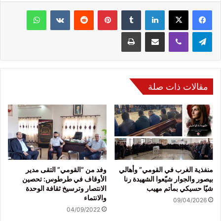
فيسبوك
‫X
لينكدإن
‏Tumblr
بينتيريست
‏Reddit
‏VKontakte
واتساب
تيلقرام
ڤايبر
مشاركة عبر البريد
طباعة
مقالات ذات صلة
منفذية الغرب في القومي” وأهالي
وفد من “القومي” التقى مدير
بيصور والجوار شيّعوا الشهيدة رنا
الأوقاف في طرطوس: تحصين
شيّا حسيكي بمأتم مهيب
الانتصار وترسيخ ثقافة الوحدة
والانتماء
09/04/2026
04/09/2022