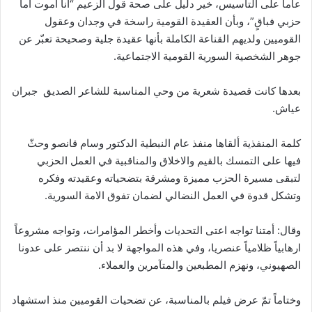
عاماً على التأسيس، خير دليل على صحة قول الزعيم “أنا أموت أما
حزبي فباقٍ”، وبأن العقيدة القومية راسخة في وجدان وعقول
القوميين ولديهم القناعة الكاملة بأنها عقيدة جلية وصحيحة تعبّر عن
جوهر الشخصية السورية القومية الاجتماعية.
بعدها كانت قصيدة شعرية من وحي المناسبة للشاعر الصديق جبران
عياش.
كلمة المنفذية ألقاها منفذ عام النبطية الدكتور وسام قانصو وحثّ
فيها على التمسك بالقيم والاخلاق والمناقبية في العمل الحزبي
لتبقى مسيرة الحزب مميزة ومشرقة بتضحياته وعقيدته وفكره
وتشكل قدوة في العمل النضالي لضمان تفوق الامة السورية.
وقال: أمتنا تواجه اعتى التحديات وأخطر المؤامرات، وتواجه مشروعاً
ارهابياً ظلامياً عنصريا، وفي هذه المواجهة لا بد أن ننتصر على عدونا
الصهيوني، ونهزم المطبعين والمتآمرين والعملاء.
وختاماً تمّ عرض فيلم بالمناسبة، عن تضحيات القوميين منذ استشهاد