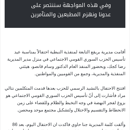
وفي هذه المواجهة سننتصر على
عدونا ونهزم المطبعين والمتآمرين
أقامت مديرية بريقع التابعة لمنفذية النبطية احتفالاً بمناسبة عيد
تأسيس الحزب السوري القومي الاجتماعي في منزل مدير المديرية
رضا كجك، وبحضور المنفذ العام الدكتور وسام قانصو، هيئتي
المنفذية والمديرية، وجمع من القوميين والمواطنين.
افتتح الاحتفال بالنشيد الرسمي للحزب بعدها قدمت المتكلمين نتالي
مراد فأشارت إلى أنّ تأسيس الحزب السوري القومي الاجتماعي هو
بزوغ لفجر النهضة في وجه التخبط والظلام وللقضاء على زمن
الانحطاط والتقسيم والاحتلال ولتشكبل مجتمع موحد ومحصن.
وألقت كلمة المديرية جنا حاوي فاكدت ان الاحتفال اليوم، بعد 86