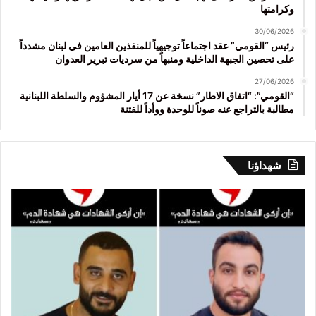
وكرامتها
30/06/2026
رئيس “القومي” عقد اجتماعاً توجيهياً للمنفذين العامين في لبنان مشدداً
على تحصين الجبهة الداخلية ومنبهاً من سرديات تبرير العدوان
27/06/2026
“القومي”: “اتفاق الاطار” نسخة عن 17 أيار المشؤوم والسلطة اللبنانية
مطالبة بالتراجع عنه صوناً للوحدة ووأداً للفتنة
شهداؤنا