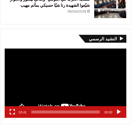
شيّعوا الشهيدة رنا شيّا حسيكي بمأتم مهيب
09/04/2026
النشيد الرسمي
مشغل
الفيديو
03:41
00:00