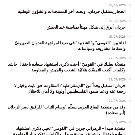
06/08/2026
الحجار يستقبل حردان.. وبحث آخر المستجدات والشؤون الوطنية
02/08/2026
حردان أبرق إلى هيكل مهنئاً بمناسبة عيد الجيش
31/07/2026
لقاء بين “القومي” و”الشعبية” في صيدا لمواجهة العدوان الصهيونيّ
وإسقاط مشاريعه وسياساته
27/07/2026
منفذيّة بعلبك في “القوميّ” أحيَت ذكرى استشهاد سعاده باحتفال حاشد
وكلمات أكدت التمسّك بثلاثيّة الشعب والجيش والمقاومة
23/07/2026
حردان استقبل وفداً من “الديمقراطية”: المقاومة حق ثابت وخيار لا
رجعة عنه ودعم صمود الفلسطينيين أولوية ولا أمان للاحتلال
22/07/2026
وفد من منفذية البقاع الغربي يسلّم “وسام الثبات” للرفيق نصر الزحلان
(أبو سعاده)
18/07/2026
منفذية صيدا – الزهراني جزين في “القومي” تحيي ذكرى استشهاد
سعاده باحتفال حاشد في مدينة صيدا.. والكلمات تؤكد خيار المقاومة