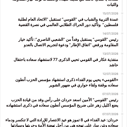
والثبات
15/07/2026
عمدة التربية والشباب في “القومي” تستقبل “الاتحاد العام لطلبة
فلسطين” وتأكيد دور الحراك الطلابي العالمي في نصرة القضية
14/07/2026
رئيس “القومي” يستقبل وفداً من “الشعبي الناصري”: تأكيد خيار
المقاومة ورفض “اتفاق الإطار” ودعوة لتجريم الاتصال بالعدو
13/07/2026
منفذية عكار في القومي تحيي الذكرى 77 لاستشهاد سعاده باحتفال
حاشد
12/07/2026
«القومي» يحيي يوم الفداء ذكرى استشهاد مؤسس الحزب أنطون
سعاده بوقفة ولقاء حواري في ضهور الشوير
07/07/2026
رئيس “القومي” الأمين اسعد حردان على رأس وفد من قيادة الحزب
يضع اكليل زهر على ضريح المؤسس أنطون سعاده في ذكرى استشهاده
07/07/2026
حردان: عيد الفداء في 8 تموز هو عيد الانتصار للإرادة التي لا تنكسر ودماء
سعاده ومَن سار على نهجه هي من أجل نهضة الأمة وحريتها وسيادتها