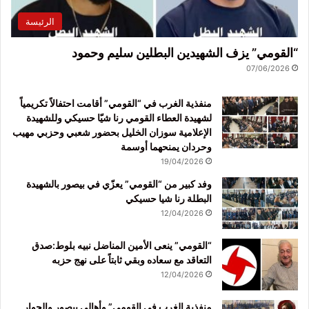
الرئيسة
“القومي” يزف الشهيدين البطلين سليم وحمود
07/06/2026
منفذية الغرب في “القومي” أقامت احتفالاً تكريمياً
لشهيدة العطاء القومي رنا شيّا حسيكي وللشهيدة
الإعلامية سوزان الخليل بحضور شعبي وحزبي مهيب
وحردان يمنحهما أوسمة
19/04/2026
وفد كبير من “القومي” يعزّي في بيصور بالشهيدة
البطلة رنا شيا حسيكي
12/04/2026
“القومي” ينعى الأمين المناضل نبيه بلوط:صدق
التعاقد مع سعاده وبقي ثابتاً على نهج حزبه
12/04/2026
منفذية الغرب في القومي” وأهالي بيصور والجوار