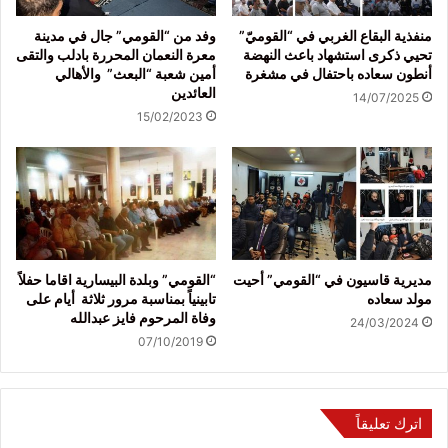
منفذية البقاع الغربي في “القوميّ”
وفد من “القومي” جال في مدينة
تحيي ذكرى استشهاد باعث النهضة
معرة النعمان المحررة بادلب والتقى
أنطون سعاده باحتفال في مشغرة
أمين شعبة “البعث” والأهالي
العائدين
14/07/2025
15/02/2023
مديرية قاسيون في “القومي” أحيت
“القومي” وبلدة البيسارية اقاما حفلاً
مولد سعاده
تابينياً بمناسبة مرور ثلاثة أيام على
وفاة المرحوم فايز عبدالله
24/03/2024
07/10/2019
اترك تعليقاً