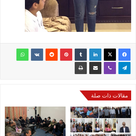
فيسبوك
‫X
لينكدإن
‏Tumblr
بينتيريست
‏Reddit
‏VKontakte
واتساب
تيلقرام
ڤايبر
مشاركة عبر البريد
طباعة
مقالات ذات صلة