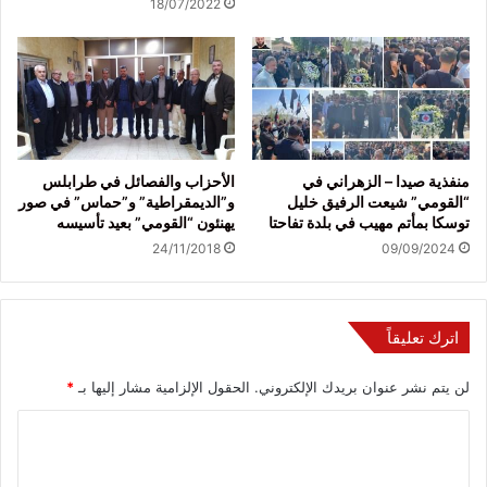
18/07/2022
منفذية صيدا – الزهراني في
الأحزاب والفصائل في طرابلس
“القومي” شيعت الرفيق خليل
و”الديمقراطية” و”حماس” في صور
توسكا بمأتم مهيب في بلدة تفاحتا
يهنئون “القومي” بعيد تأسيسه
24/11/2018
09/09/2024
اترك تعليقاً
لن يتم نشر عنوان بريدك الإلكتروني.
الحقول الإلزامية مشار إليها بـ
*
ا
ل