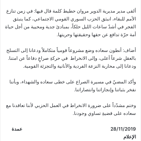
ألقى مدير مديرية الدوير مروان حطيط كلمة قال فيها: في زمن تنازع
الأمم للبقاء، انبثق الحزب السوري القومي الاجتماعي، كما ينبثق
الفجر في أشدّ ساعات الليل حلكاً، بمبادئ جدية ومحيية من أجل حياة
أمة حرّة تدافع عن حقها وحقيقتها وحريتها.
أضاف: أنطون سعاده وضع مشروعاً قومياً متكاملاً ودعانا إلى التسلح
بالعقلِ شرعاً أعلى، وإلى الانخراط في حركةِ صراعٍ دفاعاً عن امتنا.
ودعانا إلى محاربة النزعة الفردية والأنانية والتجزئة القومية.
وأكد المضيّ في مسيرة الصراع على خطى سعاده والشهداء، وبأننا
نفخر بثباتنا وإنجازاتنا وانتصاراتنا.
وختم مشدّداً على ضرورة الانخراط في العمل الحزبي لأننا تعاقدنا مع
سعاده على قضيةِ تساوي وجودنا.
/11/2019
28
عمدة
الإعلام