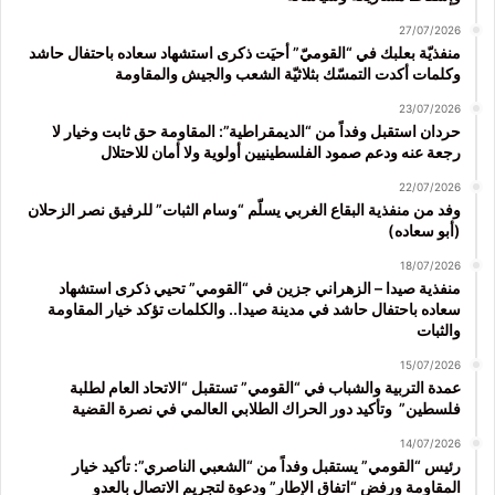
27/07/2026
منفذيّة بعلبك في “القوميّ” أحيَت ذكرى استشهاد سعاده باحتفال حاشد
وكلمات أكدت التمسّك بثلاثيّة الشعب والجيش والمقاومة
23/07/2026
حردان استقبل وفداً من “الديمقراطية”: المقاومة حق ثابت وخيار لا
رجعة عنه ودعم صمود الفلسطينيين أولوية ولا أمان للاحتلال
22/07/2026
وفد من منفذية البقاع الغربي يسلّم “وسام الثبات” للرفيق نصر الزحلان
(أبو سعاده)
18/07/2026
منفذية صيدا – الزهراني جزين في “القومي” تحيي ذكرى استشهاد
سعاده باحتفال حاشد في مدينة صيدا.. والكلمات تؤكد خيار المقاومة
والثبات
15/07/2026
عمدة التربية والشباب في “القومي” تستقبل “الاتحاد العام لطلبة
فلسطين” وتأكيد دور الحراك الطلابي العالمي في نصرة القضية
14/07/2026
رئيس “القومي” يستقبل وفداً من “الشعبي الناصري”: تأكيد خيار
المقاومة ورفض “اتفاق الإطار” ودعوة لتجريم الاتصال بالعدو