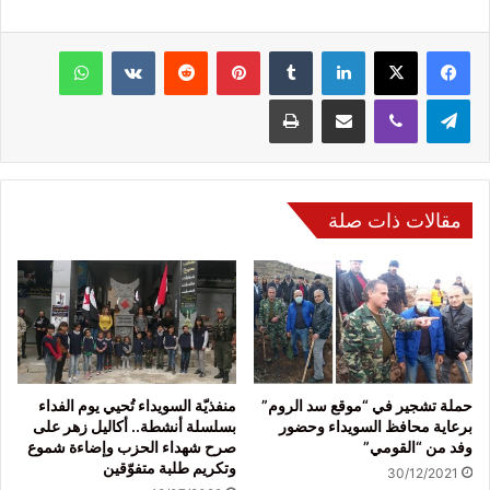
فيسبوك
‫X
لينكدإن
‏Tumblr
بينتيريست
‏Reddit
‏VKontakte
واتساب
تيلقرام
ڤايبر
مشاركة عبر البريد
طباعة
مقالات ذات صلة
حملة تشجير في “موقع سد الروم”
منفذيّة السويداء تُحيي يوم الفداء
برعاية محافظ السويداء وحضور
بسلسلة أنشطة.. أكاليل زهر على
وفد من “القومي”
صرح شهداء الحزب وإضاءة شموع
وتكريم طلبة متفوّقين
30/12/2021