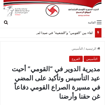
بح
القائمة
لقاء بين “القومي” و”الشعبية” في صيدا لمواجهة العدوان الصهيونيّ وإسقاط مشاريعه وسياساته
الرئيسية
/
التأسيس
التأسيس
الفروع
مديرية الدوير في “القومي” أحيت
عيد التأسيس وتأكيد على المضي
في مسيرة الصراع القومي دفاعاً
غن حقنا وأرضنا