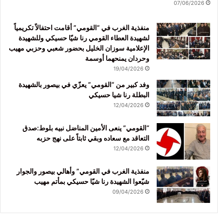
07/06/2026
منفذية الغرب في “القومي” أقامت احتفالاً تكريمياً
لشهيدة العطاء القومي رنا شيّا حسيكي وللشهيدة
الإعلامية سوزان الخليل بحضور شعبي وحزبي مهيب
وحردان يمنحهما أوسمة
19/04/2026
وفد كبير من “القومي” يعزّي في بيصور بالشهيدة
البطلة رنا شيا حسيكي
12/04/2026
“القومي” ينعى الأمين المناضل نبيه بلوط:صدق
التعاقد مع سعاده وبقي ثابتاً على نهج حزبه
12/04/2026
منفذية الغرب في القومي” وأهالي بيصور والجوار
شيّعوا الشهيدة رنا شيّا حسيكي بمأتم مهيب
09/04/2026