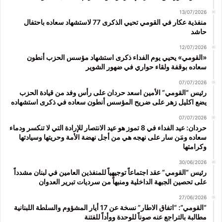
13/07/2026
منفذية عكار في القومي تحيي الذكرى 77 لاستشهاد سعاده باحتفال
حاشد
12/07/2026
«القومي» يحيي يوم الفداء ذكرى استشهاد مؤسس الحزب أنطون
سعاده بوقفة ولقاء حواري في ضهور الشوير
07/07/2026
رئيس “القومي” الأمين اسعد حردان على رأس وفد من قيادة الحزب
يضع اكليل زهر على ضريح المؤسس أنطون سعاده في ذكرى استشهاده
07/07/2026
حردان: عيد الفداء في 8 تموز هو عيد الانتصار للإرادة التي لا تنكسر ودماء
سعاده ومَن سار على نهجه هي من أجل نهضة الأمة وحريتها وسيادتها
وكرامتها
30/06/2026
رئيس “القومي” عقد اجتماعاً توجيهياً للمنفذين العامين في لبنان مشدداً
على تحصين الجبهة الداخلية ومنبهاً من سرديات تبرير العدوان
27/06/2026
“القومي”: “اتفاق الاطار” نسخة عن 17 أيار المشؤوم والسلطة اللبنانية
مطالبة بالتراجع عنه صوناً للوحدة ووأداً للفتنة