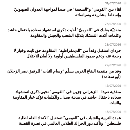
31/07/2026
لقاء بين “القومي” و”الشعبية” في صيدا لمواجهة العدوان الصهيونيّ
وإسقاط مشاريعه وسياساته
27/07/2026
منفذيّة بعلبك في “القوميّ” أحيَت ذكرى استشهاد سعاده باحتفال حاشد
وكلمات أكدت التمسّك بثلاثيّة الشعب والجيش والمقاومة
23/07/2026
حردان استقبل وفداً من “الديمقراطية”: المقاومة حق ثابت وخيار لا
رجعة عنه ودعم صمود الفلسطينيين أولوية ولا أمان للاحتلال
22/07/2026
وفد من منفذية البقاع الغربي يسلّم “وسام الثبات” للرفيق نصر الزحلان
(أبو سعاده)
18/07/2026
منفذية صيدا – الزهراني جزين في “القومي” تحيي ذكرى استشهاد
سعاده باحتفال حاشد في مدينة صيدا.. والكلمات تؤكد خيار المقاومة
والثبات
15/07/2026
عمدة التربية والشباب في “القومي” تستقبل “الاتحاد العام لطلبة
فلسطين” وتأكيد دور الحراك الطلابي العالمي في نصرة القضية