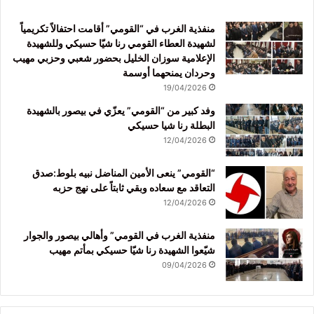
منفذية الغرب في “القومي” أقامت احتفالاً تكريمياً
لشهيدة العطاء القومي رنا شيّا حسيكي وللشهيدة
الإعلامية سوزان الخليل بحضور شعبي وحزبي مهيب
وحردان يمنحهما أوسمة
19/04/2026
وفد كبير من “القومي” يعزّي في بيصور بالشهيدة
البطلة رنا شيا حسيكي
12/04/2026
“القومي” ينعى الأمين المناضل نبيه بلوط:صدق
التعاقد مع سعاده وبقي ثابتاً على نهج حزبه
12/04/2026
منفذية الغرب في القومي” وأهالي بيصور والجوار
شيّعوا الشهيدة رنا شيّا حسيكي بمأتم مهيب
09/04/2026