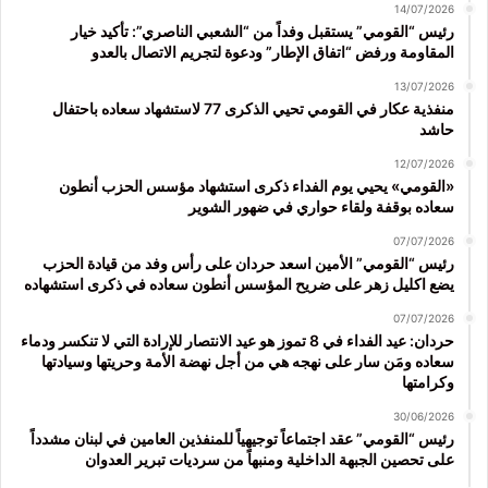
14/07/2026
رئيس “القومي” يستقبل وفداً من “الشعبي الناصري”: تأكيد خيار
المقاومة ورفض “اتفاق الإطار” ودعوة لتجريم الاتصال بالعدو
13/07/2026
منفذية عكار في القومي تحيي الذكرى 77 لاستشهاد سعاده باحتفال
حاشد
12/07/2026
«القومي» يحيي يوم الفداء ذكرى استشهاد مؤسس الحزب أنطون
سعاده بوقفة ولقاء حواري في ضهور الشوير
07/07/2026
رئيس “القومي” الأمين اسعد حردان على رأس وفد من قيادة الحزب
يضع اكليل زهر على ضريح المؤسس أنطون سعاده في ذكرى استشهاده
07/07/2026
حردان: عيد الفداء في 8 تموز هو عيد الانتصار للإرادة التي لا تنكسر ودماء
سعاده ومَن سار على نهجه هي من أجل نهضة الأمة وحريتها وسيادتها
وكرامتها
30/06/2026
رئيس “القومي” عقد اجتماعاً توجيهياً للمنفذين العامين في لبنان مشدداً
على تحصين الجبهة الداخلية ومنبهاً من سرديات تبرير العدوان