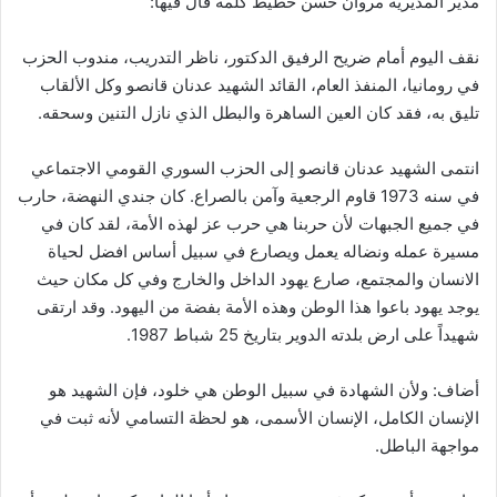
مدير المديرية مروان حسن حطيط كلمة قال فيها:
نقف اليوم أمام ضريح الرفيق الدكتور، ناظر التدريب، مندوب الحزب
في رومانيا، المنفذ العام، القائد الشهيد عدنان قانصو وكل الألقاب
تليق به، فقد كان العين الساهرة والبطل الذي نازل التنين وسحقه.
انتمى الشهيد عدنان قانصو إلى الحزب السوري القومي الاجتماعي
في سنه 1973 قاوم الرجعية وآمن بالصراع. كان جندي النهضة، حارب
في جميع الجبهات لأن حربنا هي حرب عز لهذه الأمة، لقد كان في
مسيرة عمله ونضاله يعمل ويصارع في سبيل أساس افضل لحياة
الانسان والمجتمع، صارع يهود الداخل والخارج وفي كل مكان حيث
يوجد يهود باعوا هذا الوطن وهذه الأمة بفضة من اليهود. وقد ارتقى
شهيداً على ارض بلدته الدوير بتاريخ 25 شباط 1987.
أضاف: ولأن الشهادة في سبيل الوطن هي خلود، فإن الشهيد هو
الإنسان الكامل، الإنسان الأسمى، هو لحظة التسامي لأنه ثبت في
مواجهة الباطل.