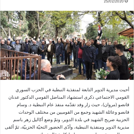
25/02/2020
أحيت مديرية الدوير التابعة لمنفذية النبطية في الحزب السوري
القومي الاجتماعي ذكرى استشهاد المناضل القومي الدكتور عدنان
قانصو (مروان)، حيث زار وفد تقدّمه منفذ عام النبطية د. وسام
قانصو وعائلة الشهيد وجمع من القوميين من مختلف الوحدات
الحزبية ضريح الشهيد في بلدة الدوير، وتمّ وضع أكاليل زهر باسم
مديرية الدوير ومنفذية النبطية، وأدّى الحضور التحيّة الحزبيّة، ثمّ ألقى