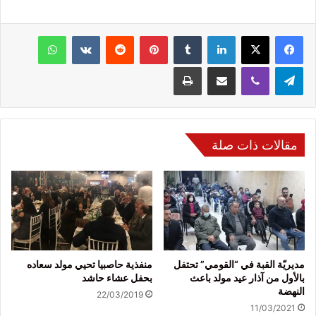
فيسبوك
‫X
لينكدإن
‏Tumblr
بينتيريست
‏Reddit
‏VKontakte
واتساب
تيلقرام
ڤايبر
مشاركة عبر البريد
طباعة
مقالات ذات صلة
مديريّة القبة في “القومي” تحتفل
منفذية حاصبيا تحيي مولد سعاده
بالأول من آذار عيد مولد باعث
بحفل عشاء حاشد
النهضة
22/03/2019
11/03/2021