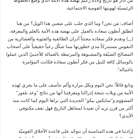
من آذار هو تاريخ ولادة زعيم نهضة هذه الأمة الذي وضع الخطوط
الرئيسيّة لهويتها القومية الاجتماعية.
أضاف: مَن نحن؟ وما الذي جلب على شعبي هذا الويل؟ من هنا
انطلق أنطون سعاده بالعمل على نهضة هذه الأمة بالعلم والمعرفة،
(,,,) وتقدم فكر سعاده مجتثاً أدران الطائفية والفئوية والعشائرية من
النفوس مستدركاً مدى خطورتها مما شكّل رعباً حقيقياً على أصحاب
المصالح الضيّقة والمشبوهة والمرتبطة بالعمالة للأجنبيّ الذين عملوا
بالوسائل كافة للنيل من فكر أنطون سعاده فكانت المؤامرة
باغتياله”.
وتابع قائلاً: نحن اليوم وبكل مرارة وألم نتأسف على ما يجري لهذه
الأمة من ويلات نتيجة إدراكنا ومعرفتنا أنها من نتائج “وعد بلفور”
المشؤوم و”سايكس بيكو” الجديدة التي نراها اليوم كما كانت منذ
أكثر من قرن تريد أن تعيدنا لمجاهل التاريخ فهل نقف مكتوفي
الأيدي؟
إرادتنا في هذه المناسبة أن نتوحّد على قاعدة الأخلاق القوميّة