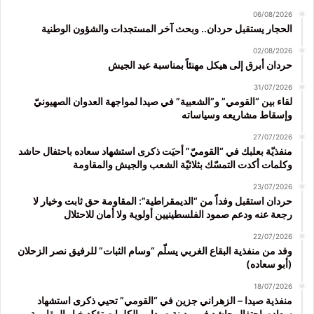
06/08/2026
الحجار يستقبل حردان.. وبحث آخر المستجدات والشؤون الوطنية
02/08/2026
حردان أبرق إلى هيكل مهنئاً بمناسبة عيد الجيش
31/07/2026
لقاء بين “القومي” و”الشعبية” في صيدا لمواجهة العدوان الصهيونيّ
وإسقاط مشاريعه وسياساته
27/07/2026
منفذيّة بعلبك في “القوميّ” أحيَت ذكرى استشهاد سعاده باحتفال حاشد
وكلمات أكدت التمسّك بثلاثيّة الشعب والجيش والمقاومة
23/07/2026
حردان استقبل وفداً من “الديمقراطية”: المقاومة حق ثابت وخيار لا
رجعة عنه ودعم صمود الفلسطينيين أولوية ولا أمان للاحتلال
22/07/2026
وفد من منفذية البقاع الغربي يسلّم “وسام الثبات” للرفيق نصر الزحلان
(أبو سعاده)
18/07/2026
منفذية صيدا – الزهراني جزين في “القومي” تحيي ذكرى استشهاد
سعاده باحتفال حاشد في مدينة صيدا.. والكلمات تؤكد خيار المقاومة