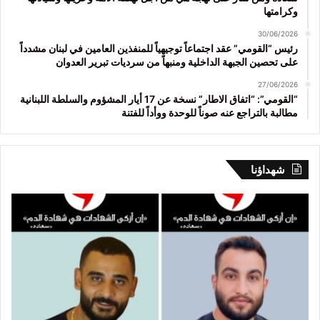
وكرامتها
30/06/2026
رئيس “القومي” عقد اجتماعاً توجيهياً للمنفذين العامين في لبنان مشدداً
على تحصين الجبهة الداخلية ومنبهاً من سرديات تبرير العدوان
27/06/2026
“القومي”: “اتفاق الاطار” نسخة عن 17 أيار المشؤوم والسلطة اللبنانية
مطالبة بالتراجع عنه صوناً للوحدة ووأداً للفتنة
شهداؤنا