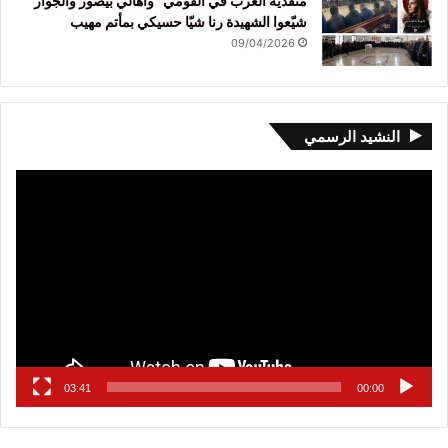
منفذية الغرب في القومي” وأهالي بيصور والجوار
شيّعوا الشهيدة رنا شيّا حسيكي بمأتم مهيب
09/04/2026
النشيد الرسمي
مشغل
الفيديو
03:41
00:00