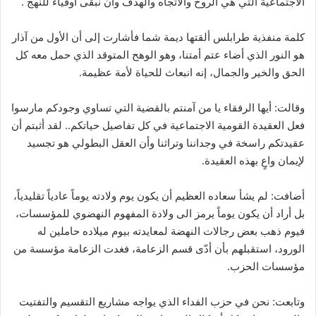
الاجتماعيّة التي هي الروح والاتجاه والهدف وأن نبقى أوفياء للنهج .
كلمة منفذية طرابلس ألقتها ديمة شما فأشارت إلى أن الأول من آذار
هو النور الذي أضاء عتم أمتنا، وهو الوهح المتوقد الذي حمل معه كل
الحق والخير والجمال، إنه انبعاث للحياة لأمة عظيمة.
وقالت: أيها الرفقاء يا من آمنتم بالقضية التي تساوي وجودكم مارسوا
فعل العقيدة القومية الاجتماعية في كل تفاصيل حياتكم.. لقد أثبتم أن
عقيدتكم راسخة في وجداننا وتراثنا وأن العقل البطولي هو تجسيد
لإيمان واعٍ بهذه العقيدة.
أضافت: لم يشأ سعاده العظيم أن يكون يوم ولادته يوماً عادياً تقليدياً،
بل أراد أن يكون يوماً يرمز الى ولادة المفهوم النهضوي للمؤسسات،
فيوم ذهب بعض رجالات النهضة لمعايدته بيوم ميلاده حاملين له
الورود، استقبلهم بأن أدّى قسم الزعامة، فغدت الزعامة مؤسسة من
مؤسسات الحزب.
وتابعت: نحن في حزب الفداء الذي يواجه مشاريع التقسيم والتفتيت