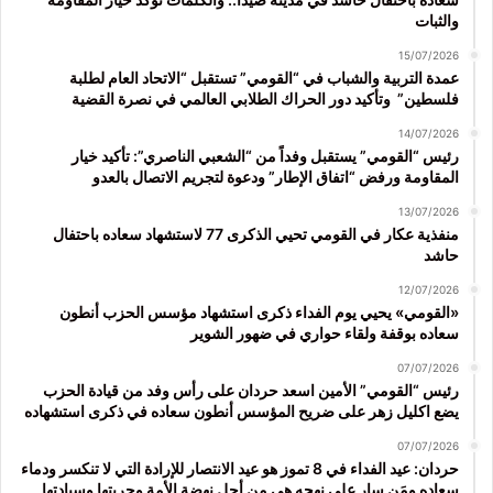
والثبات
15/07/2026
عمدة التربية والشباب في “القومي” تستقبل “الاتحاد العام لطلبة
فلسطين” وتأكيد دور الحراك الطلابي العالمي في نصرة القضية
14/07/2026
رئيس “القومي” يستقبل وفداً من “الشعبي الناصري”: تأكيد خيار
المقاومة ورفض “اتفاق الإطار” ودعوة لتجريم الاتصال بالعدو
13/07/2026
منفذية عكار في القومي تحيي الذكرى 77 لاستشهاد سعاده باحتفال
حاشد
12/07/2026
«القومي» يحيي يوم الفداء ذكرى استشهاد مؤسس الحزب أنطون
سعاده بوقفة ولقاء حواري في ضهور الشوير
07/07/2026
رئيس “القومي” الأمين اسعد حردان على رأس وفد من قيادة الحزب
يضع اكليل زهر على ضريح المؤسس أنطون سعاده في ذكرى استشهاده
07/07/2026
حردان: عيد الفداء في 8 تموز هو عيد الانتصار للإرادة التي لا تنكسر ودماء
سعاده ومَن سار على نهجه هي من أجل نهضة الأمة وحريتها وسيادتها