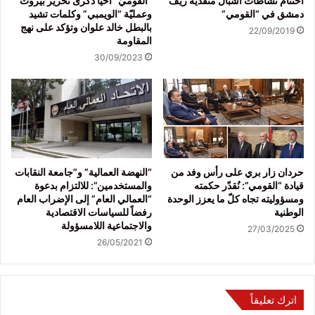
اختتام نشاطات أشبال منفذية ريف
“القوميّ” أحيا ذكرى تحرير بيروت
دمشق في “القومي”
وعمليّة “الويمبي” وكلمات تشيد
بالبطل خالد علوان وتؤكد على نهج
22/09/2019
المقاومة
30/09/2023
حردان زار بري على رأس وفد من
“النهضة العمالية” و”جامعة النقابات
قيادة “القومي”: نُقدّر حكمته
والمستخدمين”: للالتزام بدعوة
ومسؤوليته تجاه كلّ ما يعزز الوحدة
“العمالي العام” إلى الإضراب العام
الوطنية
رفضاً للسياسات الاقتصادية
والاجتماعية اللامسؤولة
27/03/2025
26/05/2021
اترك تعليقاً