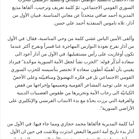
السوري القومي الاجتماعي، ثمّ كلمة تعريف وترحيب، ألقاها مذيع
المديرية أحمد صافي متحدثاً عن معاني المناسبة. فبيان الأول من
آذار، تلاه ناموس المنفذية أحمد علي حسن.
وألقى الأمين الياس عشي كلمة من وحي المناسبة، فقال: في الأول
من آذار نفرح بعودة النوارس المهاجرة عنا قسراً ونفرح أكثر عندما
تكون أوغاريت على رأس مستقبليها. في الأول من آذار أعود الى
سعاده أتذكّر قوله: “الحزب نشأ لجعل الأمة السورية موحّدة” فيزداد
يقيني بأن أهميّة أنطون سعاده لا تختصر بتأسيسه للحزب السوري
القومي الاجتماعي بل في فكره النهضويّ ومناقبيّته وعلى الأخصّ
قدرته على توحيد المشاعر القومية وتعميمها وإخراجها من قفص
الكيانيّة الى رحاب الأمة وتحريرها من طقوس العصبيات الدينية
والعرقية التي برزت بحدّة مع بدء الانتداب الفرنسي والإنكليزي على
الأراضي السورية”.
أما كلمة المديرية فألقاها محمد حجازي ومما جاء فيها: في الأول من
آذار بدء تاريخ أمة اعتبرها البعض اندثرت وتلاشت في حين ان الأول