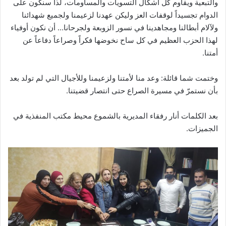
والتبعية ويقاوم كل أشكال التسويات والمساومات، لذا سنكون على
الدوام تجسيداً لوقفات العز وليكن عهدنا لزعيمنا ولجميع شهدائنا
ولآلام أبطالنا ومجاهدينا في نسور الزوبعة ولجرحانا… أن نكون أوفياء
لهذا الحزب العظيم في كل ساح نخوضها فكراً وصراعاً دفاعاً عن
أمتنا.
وختمت شما قائلة: وعد منا لأمتنا ولزعيمنا وللأجيال التي لم تولد بعد
بأن نستمرّ في مسيرة الصراع حتى انتصار قضيتنا.
بعد الكلمات أنار رفقاء المديرية بالشموع محيط مكتب المنفذية في
الجميزات.