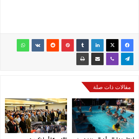
فيسبوك
‫X
لينكدإن
‏Tumblr
بينتيريست
‏Reddit
‏VKontakte
واتساب
تيلقرام
ڤايبر
مشاركة عبر البريد
طباعة
مقالات ذات صلة