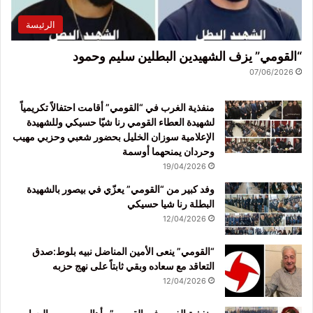
الرئيسة
“القومي” يزف الشهيدين البطلين سليم وحمود
07/06/2026
منفذية الغرب في “القومي” أقامت احتفالاً تكريمياً
لشهيدة العطاء القومي رنا شيّا حسيكي وللشهيدة
الإعلامية سوزان الخليل بحضور شعبي وحزبي مهيب
وحردان يمنحهما أوسمة
19/04/2026
وفد كبير من “القومي” يعزّي في بيصور بالشهيدة
البطلة رنا شيا حسيكي
12/04/2026
“القومي” ينعى الأمين المناضل نبيه بلوط:صدق
التعاقد مع سعاده وبقي ثابتاً على نهج حزبه
12/04/2026