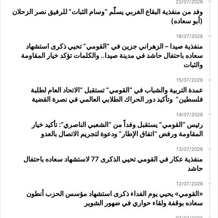
22/07/2026
وفد من منفذية البقاع الغربي يسلّم “وسام الثبات” للرفيق نصر الزحلان
(أبو سعاده)
18/07/2026
منفذية صيدا – الزهراني جزين في “القومي” تحيي ذكرى استشهاد
سعاده باحتفال حاشد في مدينة صيدا.. والكلمات تؤكد خيار المقاومة
والثبات
15/07/2026
عمدة التربية والشباب في “القومي” تستقبل “الاتحاد العام لطلبة
فلسطين” وتأكيد دور الحراك الطلابي العالمي في نصرة القضية
14/07/2026
رئيس “القومي” يستقبل وفداً من “الشعبي الناصري”: تأكيد خيار
المقاومة ورفض “اتفاق الإطار” ودعوة لتجريم الاتصال بالعدو
13/07/2026
منفذية عكار في القومي تحيي الذكرى 77 لاستشهاد سعاده باحتفال
حاشد
12/07/2026
«القومي» يحيي يوم الفداء ذكرى استشهاد مؤسس الحزب أنطون
سعاده بوقفة ولقاء حواري في ضهور الشوير