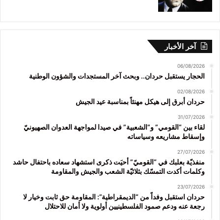
آخر الأخبار
06/08/2026
الحجار يستقبل حردان.. وبحث آخر المستجدات والشؤون الوطنية
02/08/2026
حردان أبرق إلى هيكل مهنئاً بمناسبة عيد الجيش
31/07/2026
لقاء بين “القومي” و”الشعبية” في صيدا لمواجهة العدوان الصهيونيّ
وإسقاط مشاريعه وسياساته
27/07/2026
منفذيّة بعلبك في “القوميّ” أحيَت ذكرى استشهاد سعاده باحتفال حاشد
وكلمات أكدت التمسّك بثلاثيّة الشعب والجيش والمقاومة
23/07/2026
حردان استقبل وفداً من “الديمقراطية”: المقاومة حق ثابت وخيار لا
رجعة عنه ودعم صمود الفلسطينيين أولوية ولا أمان للاحتلال