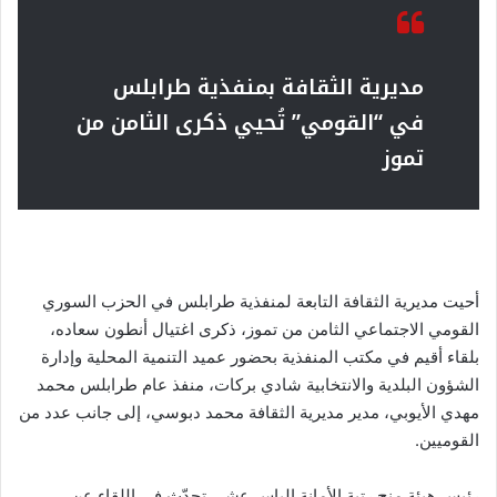
مديرية الثقافة بمنفذية طرابلس
في “القومي” تُحيي ذكرى الثامن من
تموز
أحيت مديرية الثقافة التابعة لمنفذية طرابلس في الحزب السوري
القومي الاجتماعي الثامن من تموز، ذكرى اغتيال أنطون سعاده،
بلقاء أقيم في مكتب المنفذية بحضور عميد التنمية المحلية وإدارة
الشؤون البلدية والانتخابية شادي بركات، منفذ عام طرابلس محمد
مهدي الأيوبي، مدير مديرية الثقافة محمد دبوسي، إلى جانب عدد من
القوميين.
رئيس هيئة منح رتبة الأمانة الياس عشي تحدّث في اللقاء عن