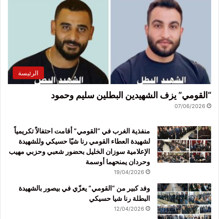
الرئيسة
“القومي” يزف الشهيدين البطلين سليم وحمود
07/06/2026
منفذية الغرب في “القومي” أقامت احتفالاً تكريمياً
لشهيدة العطاء القومي رنا شيّا حسيكي وللشهيدة
الإعلامية سوزان الخليل بحضور شعبي وحزبي مهيب
وحردان يمنحهما أوسمة
19/04/2026
وفد كبير من “القومي” يعزّي في بيصور بالشهيدة
البطلة رنا شيا حسيكي
12/04/2026