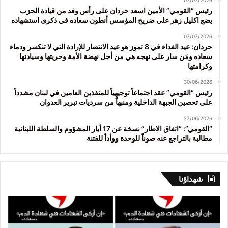
07/07/2026
رئيس “القومي” الأمين اسعد حردان على رأس وفد من قيادة الحزب
يضع اكليل زهر على ضريح المؤسس أنطون سعاده في ذكرى استشهاده
07/07/2026
حردان: عيد الفداء في 8 تموز هو عيد الانتصار للإرادة التي لا تنكسر ودماء
سعاده ومَن سار على نهجه هي من أجل نهضة الأمة وحريتها وسيادتها
وكرامتها
30/06/2026
رئيس “القومي” عقد اجتماعاً توجيهياً للمنفذين العامين في لبنان مشدداً
على تحصين الجبهة الداخلية ومنبهاً من سرديات تبرير العدوان
27/06/2026
“القومي”: “اتفاق الاطار” نسخة عن 17 أيار المشؤوم والسلطة اللبنانية
مطالبة بالتراجع عنه صوناً للوحدة ووأداً للفتنة
شهداؤنا