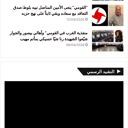
“القومي” ينعى الأمين المناضل نبيه بلوط:صدق
التعاقد مع سعاده وبقي ثابتاً على نهج حزبه
12/04/2026
منفذية الغرب في القومي” وأهالي بيصور والجوار
شيّعوا الشهيدة رنا شيّا حسيكي بمأتم مهيب
09/04/2026
النشيد الرسمي
مشغل
الفيديو