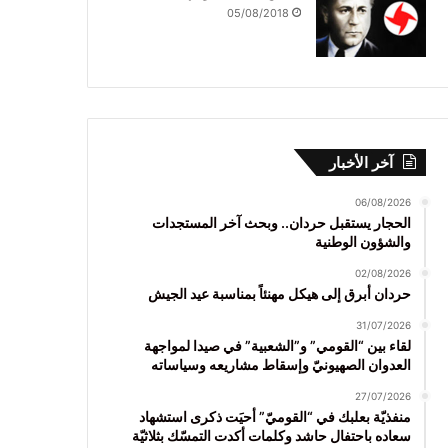
05/08/2018
آخر الأخبار
06/08/2026
الحجار يستقبل حردان.. وبحث آخر المستجدات
والشؤون الوطنية
02/08/2026
حردان أبرق إلى هيكل مهنئاً بمناسبة عيد الجيش
31/07/2026
لقاء بين “القومي” و”الشعبية” في صيدا لمواجهة
العدوان الصهيونيّ وإسقاط مشاريعه وسياساته
27/07/2026
منفذيّة بعلبك في “القوميّ” أحيَت ذكرى استشهاد
سعاده باحتفال حاشد وكلمات أكدت التمسّك بثلاثيّة