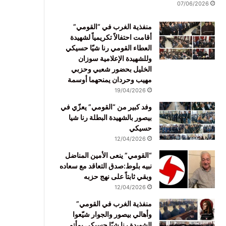
07/06/2026
منفذية الغرب في “القومي”
أقامت احتفالاً تكريمياً لشهيدة
العطاء القومي رنا شيّا حسيكي
وللشهيدة الإعلامية سوزان
الخليل بحضور شعبي وحزبي
مهيب وحردان يمنحهما أوسمة
19/04/2026
وفد كبير من “القومي” يعزّي في
بيصور بالشهيدة البطلة رنا شيا
حسيكي
12/04/2026
“القومي” ينعى الأمين المناضل
نبيه بلوط:صدق التعاقد مع سعاده
وبقي ثابتاً على نهج حزبه
12/04/2026
منفذية الغرب في القومي”
وأهالي بيصور والجوار شيّعوا
الشهيدة رنا شيّا حسيكي بمأتم