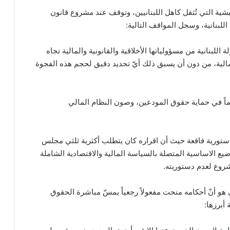
شية التي تُثقل كاهل اللبنانيين، وتوقف عند مشروع قانون
 اللبنانية، وسجل المواقف التالية:
لة اللبنانية من مسؤولياتها الأخلاقية والقانونية والمالية تجاه
الية، من دون أن يسبق ذلك أيّ تحديد دقيق لحجم هذه الفجوة
زماً في حماية حقوق المودعين، وصون النظام المالي
تورية فاقعة حيث أن اقراره كان يتطلب أكثرية ثلثي مجلس
6 من الدستور من المواضيع الاساسية المتصلة بالسياسة المالية والاقتصادية الشاملة
شروع لعدم دستوريته.
ي هو أنّ أحكامه منحت مفعولاً رجعياً يمسّ مباشرة الحقوق
أبرزها: