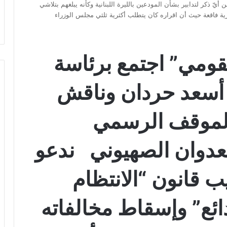
ّ ذكر لتدابير بشأن المودعين بالليرة اللبنانية وكأنه يبلغهم بتلاشي
 فاقعة حيث أن اقراره كان يتطلب أكثرية ثلثي مجلس الوزراء
قومي” اجتمع برئاسة
 أسعد حردان وناقش
لموقف الرسمي
عدوان الصهيوني ندعو
 قانون “الانتظام
دائع” وإسقاط مخالفاته