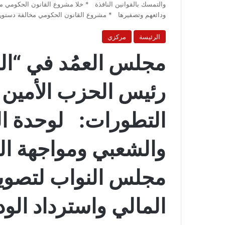
والتمسك بالقوانين النافذة * خلا مشروع القانون الحكومي من أي
ودائعهم وتصفيرها * مشروع القانون الحكومي مخالفة دستورية
الرئيسة
مركزي
مجلس العمُد في “ال
رئيس الحزب الأمين
التطورات: لوحدة ا
والشعبي ومواجهة ال
مجلس النواب لتصويب
المالي واسترداد الو