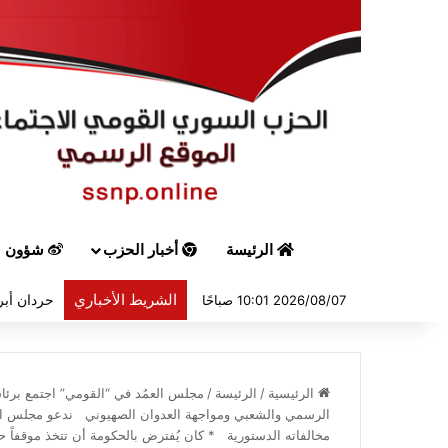
الرئيسة
أخبار الحزب
شؤون س
الشريط الأخباري
حردان أبر
2026/08/07 10:01 صباحًا
الرئيسية
/
الرئيسة
/
مجلس العمُد في “القومي” اجتمع برئ
الرسمي والشعبي ومواجهة العدوان الصهيوني ندعو مجلس النو
مخالفاته الدستورية * كان يُفترض بالحكومة أن تتخذ موقفاً 