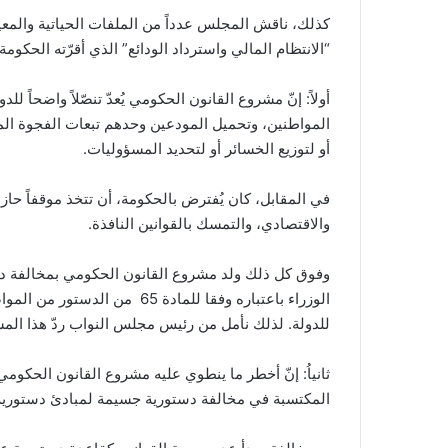
كذلك، ناقش المجلس عدداً من الملفات الحياتية والمعي
“الانتظام المالي واسترداد الودائع” الذي أقرّته الحكومة
أولاً: إنّ مشروع القانون الحكومي يُعدّ تنصّلاً واضحاً للدو
المواطنين، وتحميل المودعين وحدهم تبعات الفجوة الم
أو لتوزيع الخسائر أو لتحديد المسؤوليات.
في المقابل، كان يُفترض بالحكومة، أن تتخذ موقفاً حا
والاقتصادي، والتمسك بالقوانين النافذة.
وفوق كل ذلك ولد مشروع القانون الحكومي بمخالفة دس
الوزراء باعتباره وفقا للمادة 5
للدولة. لذلك نأمل من رئيس مجلس النواب ردّ هذا الم
ثانياُ: إنّ أخطر ما ينطوي عليه مشروع القانون الحكوم
المكتسبة في مخالفة دستورية جسيمة لمبادئ دستورية 