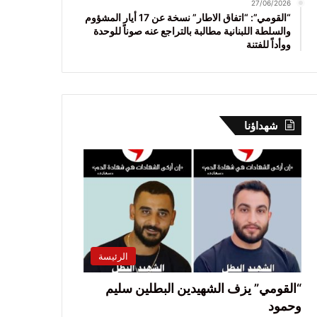
27/06/2026
“القومي”: “اتفاق الاطار” نسخة عن 17 أيار المشؤوم
والسلطة اللبنانية مطالبة بالتراجع عنه صوناً للوحدة
ووأداً للفتنة
شهداؤنا
الرئيسة
“القومي” يزف الشهيدين البطلين سليم
وحمود