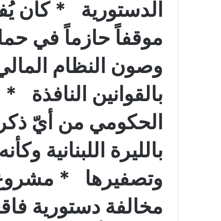
الدستورية * كان يُف
موقفاً حازماً في حم
وصون النظام المالي
بالقوانين النافذة *
الحكومي من أيّ ذكر 
بالليرة اللبنانية وكأن
وتصفيرها * مشروع 
مخالفة دستورية فاق