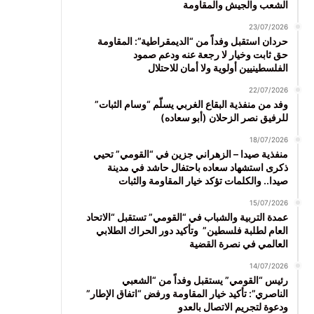
الشعب والجيش والمقاومة
23/07/2026
حردان استقبل وفداً من “الديمقراطية”: المقاومة
حق ثابت وخيار لا رجعة عنه ودعم صمود
الفلسطينيين أولوية ولا أمان للاحتلال
22/07/2026
وفد من منفذية البقاع الغربي يسلّم “وسام الثبات”
للرفيق نصر الزحلان (أبو سعاده)
18/07/2026
منفذية صيدا – الزهراني جزين في “القومي” تحيي
ذكرى استشهاد سعاده باحتفال حاشد في مدينة
صيدا.. والكلمات تؤكد خيار المقاومة والثبات
15/07/2026
عمدة التربية والشباب في “القومي” تستقبل “الاتحاد
العام لطلبة فلسطين” وتأكيد دور الحراك الطلابي
العالمي في نصرة القضية
14/07/2026
رئيس “القومي” يستقبل وفداً من “الشعبي
الناصري”: تأكيد خيار المقاومة ورفض “اتفاق الإطار”
ودعوة لتجريم الاتصال بالعدو