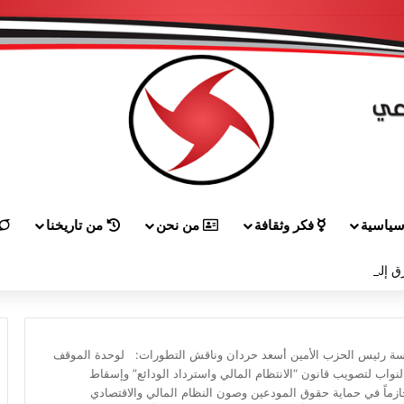
ياسية
فكر وثقافة
من نحن
من تاريخنا
ق إلى هيكل مهنئاً بمناسبة عيد الجيش
اسة رئيس الحزب الأمين أسعد حردان وناقش التطورات: لوحدة الموقف
اب لتصويب قانون “الانتظام المالي واسترداد الودائع” وإسقاط
حازماً في حماية حقوق المودعين وصون النظام المالي والاقتصادي