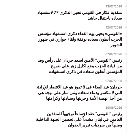
13/07/2026
منفذية عكار في القومي تحيي الذكرى 77 لاستشهاد
سعاده باحتفال حاشد
12/07/2026
«القومي» يحيي يوم الفداء ذكرى استشهاد مؤسس
الحزب أنطون سعاده بوقفة ولقاء حواري في ضهور
الشوير
07/07/2026
رئيس “القومي” الأمين اسعد حردان على رأس وفد
من قيادة الحزب يضع اكليل زهر على ضريح
المؤسس أنطون سعاده في ذكرى استشهاده
07/07/2026
حردان: عيد الفداء في 8 تموز هو عيد الانتصار للإرادة
التي لا تنكسر ودماء سعاده ومَن سار على نهجه هي
من أجل نهضة الأمة وحريتها وسيادتها وكرامتها
30/06/2026
رئيس “القومي” عقد اجتماعاً توجيهياً للمنفذين
العامين في لبنان مشدداً على تحصين الجبهة الداخلية
ومنبهاً من سرديات تبرير العدوان