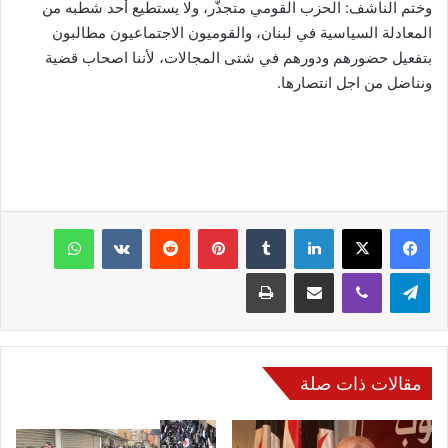
وختم الناشف: الحزب القومي متجذّر، ولا يستطيع أحد شطبه من
المعادلة السياسية في لبنان، والقوميون الاجتماعيون مطالبون
بتفعيل حضورهم ودورهم في شتى المجالات، لأننا اصحاب قضية
ونناضل من اجل انتصارها.
فيسبوك
‫X
لينكدإن
‏Tumblr
بينتيريست
‏Reddit
‏VKontakte
واتساب
تيلقرام
ڤايبر
مشاركة عبر البريد
طباعة
مقالات ذات صلة