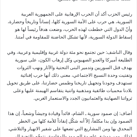
رئيس الحزب أكد أن الحرب الإرهابية على الجمهورية العربية
السورية، هي حرب على الأمة السورية كلها، إنساناً وتاريخاً وحضارة،
وأنّ الدول التي خططت لهذه الحرب، وضعت هدفاً رئيساً لها هو
إسقاط الدولة السورية، لأنها تشكل الحاضنة للمقاومة في أمتنا.
وقال الناشف: حين تجتمع نحو مئة دولة غربية وإقليمية وعربية، وفي
الطليعة أميركا والعدو الصهيوني وكل إرهاب الكون، على سورية
بهدف قتل السوريين وتدمير البنى التحتية والآثار ونهب الثروات
وتفتيت وحدة النسيج الاجتماعي، معنى ذلك أنها حرب إفنائية
تستهدف وجودنا وتجهيل تاريخنا وطمس حضارتنا، على طريق تحويل
بلادنا محميات طائفية ومذهبية واتنية يتقاسم الهيمنة عليها وعلى
ثرواتنا الصهاينة والعثمانيون الجدد والاستعمار الغربي.
أضاف: إن صمود سورية ـ الشام، قائداً وقيادة وجيشاً وشعباً، إن هذا
الصمود وإن بدا مكلفاً، إلاّ أنه شكّل إنقاذاً للأمة كلها من الخطر
المحدق بها ومن المشاريع التي تضعها على شفير الانهيار والتلاشي.
لذلك، ومن دمشق عاصمة الصمود والمقاومة، نتوجّه بالتحية إلى