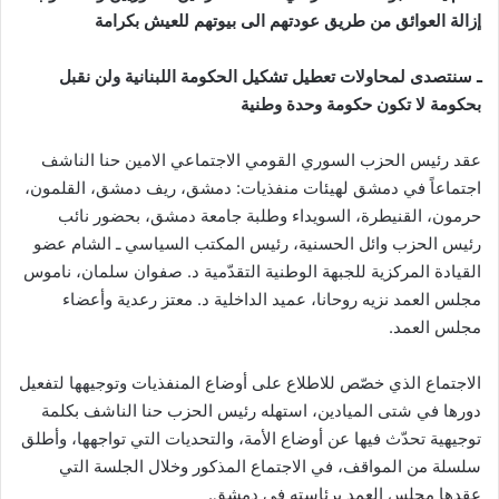
إزالة العوائق من طريق عودتهم الى بيوتهم للعيش بكرامة
ـ سنتصدى لمحاولات تعطيل تشكيل الحكومة اللبنانية ولن نقبل
بحكومة لا تكون حكومة وحدة وطنية
عقد رئيس الحزب السوري القومي الاجتماعي الامين حنا الناشف
اجتماعاً في دمشق لهيئات منفذيات: دمشق، ريف دمشق، القلمون،
حرمون، القنيطرة، السويداء وطلبة جامعة دمشق، بحضور نائب
رئيس الحزب وائل الحسنية، رئيس المكتب السياسي ـ الشام عضو
القيادة المركزية للجبهة الوطنية التقدّمية د. صفوان سلمان، ناموس
مجلس العمد نزيه روحانا، عميد الداخلية د. معتز رعدية وأعضاء
مجلس العمد.
الاجتماع الذي خصّص للاطلاع على أوضاع المنفذيات وتوجيهها لتفعيل
دورها في شتى الميادين، استهله رئيس الحزب حنا الناشف بكلمة
توجيهية تحدّث فيها عن أوضاع الأمة، والتحديات التي تواجهها، وأطلق
سلسلة من المواقف، في الاجتماع المذكور وخلال الجلسة التي
عقدها مجلس العمد برئاسته في دمشق.