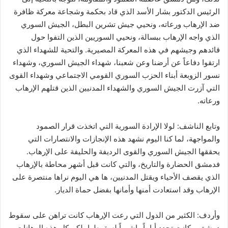
الرئيس الدكتور بشار الأسد الذي قاد بحكمة وشجاعة معركة ظافرة
ضد الإرهاب ورعاته، ونحيي جيش تشرين البطل، الجيش السوري
الذي واجه الإرهاب ببسالة، ونحيي السوريين الذين التفوا حول
قائدهم وجيشهم في هذه المعركة المصيرية. والتحية للشهداء الذي
ارتقوا دفاعاً عن أرضنا وعن شعبنا، شهداء الجيش السوري، وشهداء
نسور الزوبعة أبناء الحزب السوري القومي الاجتماعي وشهداء القوى
التي آزرت الجيش السوري والشهداء المدنيين الذين قتلهم الإرهاب
ورعاته.
وتابع الناشف: لولا الإرادة السورية التي اتخذت قرار الصمود
والمواجهة، لما كنا اليوم نشهد هذه الإنجازات والانتصارات التي
يحققها الجيش السوري والقوى الرديفة والحليفة على الإرهاب.
فدمشق الحضارة والتاريخ، والتي كانت قبل أشهر محاطة بالإرهاب
الذي يقصف الأحياء ويقتل المدنيين، ها هي اليوم نراها منتصرة على
الإرهاب وقد استعادت أمنها وأمانها بفضل حماة الديار.
وأردف: الكثير من الدول التي رعت الإرهاب كانت تراهن على سقوط
دمشق، وكانت تحدد أياماً واشهراً لسقوطها، لكن كل هذه الرهانات