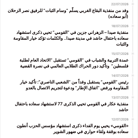
22/07/2026
وفد من منفذية البقاع الغربي يسلّم “وسام الثبات” للرفيق نصر الزحلان
(أبو سعاده)
18/07/2026
منفذية صيدا – الزهراني جزين في “القومي” تحيي ذكرى استشهاد
سعاده باحتفال حاشد في مدينة صيدا.. والكلمات تؤكد خيار المقاومة
والثبات
15/07/2026
عمدة التربية والشباب في “القومي” تستقبل “الاتحاد العام لطلبة
فلسطين” وتأكيد دور الحراك الطلابي العالمي في نصرة القضية
14/07/2026
رئيس “القومي” يستقبل وفداً من “الشعبي الناصري”: تأكيد خيار
المقاومة ورفض “اتفاق الإطار” ودعوة لتجريم الاتصال بالعدو
13/07/2026
منفذية عكار في القومي تحيي الذكرى 77 لاستشهاد سعاده باحتفال
حاشد
12/07/2026
«القومي» يحيي يوم الفداء ذكرى استشهاد مؤسس الحزب أنطون
سعاده بوقفة ولقاء حواري في ضهور الشوير