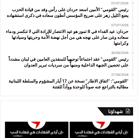
07/07/2026
رئيس “القومي” الأمين اسعد حردان على رأس وفد من قيادة الحزب
يضع اكليل زهر على ضريح المؤسس أنطون سعاده في ذكرى استشهاده
07/07/2026
حردان: عيد الفداء في 8 تموز هو عيد الانتصار للإرادة التي لا تنكسر ودماء
سعاده ومَن سار على نهجه هي من أجل نهضة الأمة وحريتها وسيادتها
وكرامتها
30/06/2026
رئيس “القومي” عقد اجتماعاً توجيهياً للمنفذين العامين في لبنان مشدداً
على تحصين الجبهة الداخلية ومنبهاً من سرديات تبرير العدوان
27/06/2026
“القومي”: “اتفاق الاطار” نسخة عن 17 أيار المشؤوم والسلطة اللبنانية
مطالبة بالتراجع عنه صوناً للوحدة ووأداً للفتنة
شهداؤنا