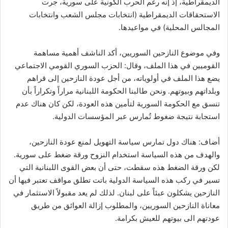
الديمقراطية، إذ إنه رغم الحرب الكونية على سورية، جرت
الاستحقاقات الديمقراطية (انتخابات مجلس الشعب وانتخابات
المجالس المحلية) في مواعيدها.
وفي موضوع النازحين السوريين، أكد الناشف أهمية مساهمة
القوميين في هذا الملف، وقال: الحزب السوري القومي الاجتماعي
يضع هذا الملف في أولوياته، من أجل عودة النازحين إلى قراهم
وبلداتهم وبيوتهم. ونحن طالبنا الحكومة اللبنانية مراراً وتكراراً بأن
تنسق مع الحكومة السورية لتأمين هذه العودة، لكن كان هناك عدم
استجابة نتيجة ضغوط تُمارس عبر المؤسسات الدولية.
أضاف: هناك دول تمارس سياسة التهويل لمنع عودة النازحين،
والهدف من هذه السياسة استخدام النزوح ورقة ضغط على سورية.
لكن ورقة الضغط هذه سقطت، حتى أن بعض القوى اللبنانية التي
تسير في ركب هذه السياسة الدولية باتت تطلق مواقف تعتبر فيها أن
النازحين يشكلون عبئاً على لبنان. لذلك لم يعد مقبولاً الاستثمار في
معاناة النازحين السوريين، والمطلوب إزالة العوائق من طريق
عودتهم الى بيوتهم للعيش بكرامة.