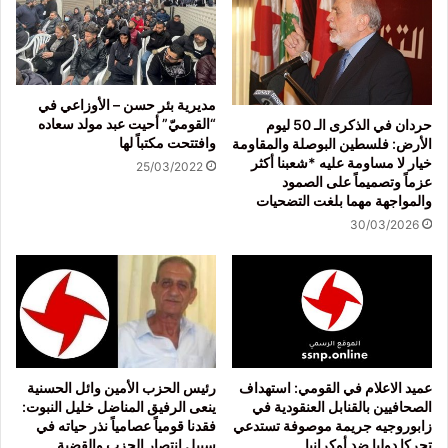
مديرية بئر حسن – الأوزاعي في
“القوميّ” أحيت عبد مولد سعاده
حردان في الذكرى الـ 50 ليوم
وافتتحت مكتباً لها
الأرض: فلسطين البوصلة والمقاومة
خيار لا مساومة عليه *شعبنا أكثر
25/03/2022
عزماً وتصميماً على الصمود
والمواجهة مهما بلغت التضحيات
30/03/2026
عميد الاعلام في القومي: استهداف
رئيس الحزب الأمين وائل الحسنية
الصحافيين بالقنابل العنقودية في
ينعى الرفيق المناضل خليل النبوت:
زابوروجيه جريمة موصوفة تستدعي
فقدنا قومياً عصامياً نذر حياته في
تحركا دوليا ضد أوكرانيا
سبيل انتصار الحزب والقضية