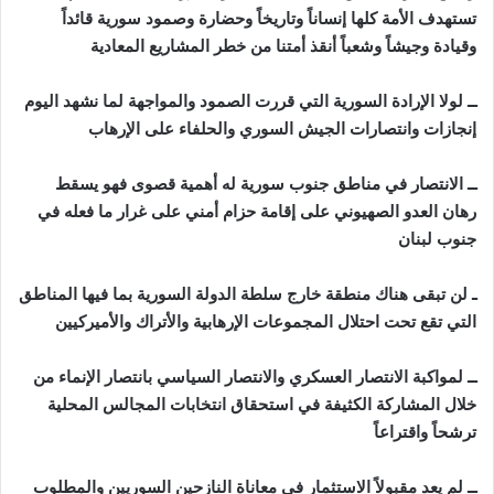
تستهدف الأمة كلها إنساناً وتاريخاً وحضارة وصمود سورية قائداً
وقيادة وجيشاً وشعباً أنقذ أمتنا من خطر المشاريع المعادية
ــ لولا الإرادة السورية التي قررت الصمود والمواجهة لما نشهد اليوم
إنجازات وانتصارات الجيش السوري والحلفاء على الإرهاب
ــ الانتصار في مناطق جنوب سورية له أهمية قصوى فهو يسقط
رهان العدو الصهيوني على إقامة حزام أمني على غرار ما فعله في
جنوب لبنان
ـ لن تبقى هناك منطقة خارج سلطة الدولة السورية بما فيها المناطق
التي تقع تحت احتلال المجموعات الإرهابية والأتراك والأميركيين
ــ لمواكبة الانتصار العسكري والانتصار السياسي بانتصار الإنماء من
خلال المشاركة الكثيفة في استحقاق انتخابات المجالس المحلية
ترشحاً واقتراعاً
ــ لم يعد مقبولاً الاستثمار في معاناة النازحين السوريين والمطلوب