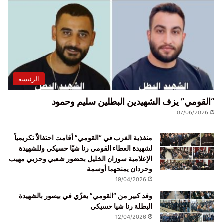
الرئيسة
“القومي” يزف الشهيدين البطلين سليم وحمود
07/06/2026
منفذية الغرب في “القومي” أقامت احتفالاً تكريمياً
لشهيدة العطاء القومي رنا شيّا حسيكي وللشهيدة
الإعلامية سوزان الخليل بحضور شعبي وحزبي مهيب
وحردان يمنحهما أوسمة
19/04/2026
وفد كبير من “القومي” يعزّي في بيصور بالشهيدة
البطلة رنا شيا حسيكي
12/04/2026