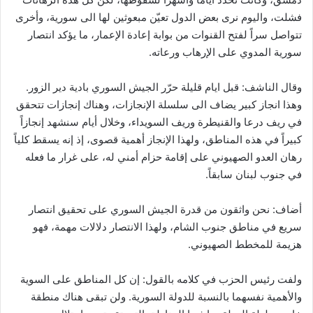
فشلت، واليوم نرى بعض الدول تعيّن مبعوثين لها الى سورية، وأخرى
تتواصل سراً لفتح القنوات من بوابة إعادة الإعمار، ما يؤكد انتصار
سورية المدوي على الإرهاب ورعاته.
وقال الناشف: قبل ايام قليلة حرّر الجيش السوري بادية دير الزور.
وهذا انجاز كبير يضاف الى سلسلة الإنجازات، وهناك إنجازات تتحقق
في ريف درعا والقنيطرة وريف السويداء، وخلال أيام سنشهد إنجازاً
كبيراً في هذه المناطق، ولهذا الإنجاز أهمية قصوى، إذ إنه يسقط كلياً
رهان العدو الصهيوني على إقامة حزام أمني له، على غرار ما فعله
في جنوب لبنان سابقاً.
أضاف: نحن واثقون من قدرة الجيش السوري على تحقيق انتصار
سريع في مناطق جنوب الشام، ولهذا الانتصار دلالات مهمة، فهو
هزيمة للمخطط الصهيوني.
ولفت رئيس الحزب في كلامه بالقول: إن كل المناطق على السوية
والأهمية نفسهما بالنسبة للدولة السورية. ولن تبقى هناك منطقة