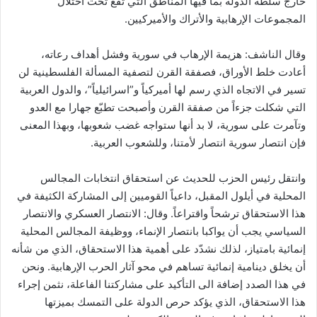
خارج سلطة الدولة بما فيها المناطق التي تقع تحت احتلال
المجموعات الإرهابية والأتراك والأميركيين.
وقال الناشف: هزيمة الإرهاب في سورية وفشل أهداف رعاته،
أعادت خلط الأوراق، فصفقة القرن لتصفية المسألة الفلسطينية لن
تسير في الاتجاه الذي رسم لها أميركياً و”اسرائيلياً”، والدول العربية
التي شكلت جزءاً من صفقة القرن وأصبحت تطبّع جهارا مع العدو
وتآمرت على سورية، لا بد أنها ستواجه غضب شعوبها، وبهذا المعنى
فإن انتصار سورية انتصار لأمتنا، وللشعوب العربية.
وانتقل رئيس الحزب للحديث عن استحقاق انتخابات المجالس
المحلية في أيلول المقبل، داعياً القوميين إلى المشاركة الكثيفة في
هذا الاستحقاق ترشحاً واقتراعاً. وقال: الانتصار العسكري والانتصار
السياسي يجب أن يواكبا بانتصار الإنماء، ووظيفة المجالس المحلية
إنمائية بامتياز، لذلك نشدّد على أهمية هذا الاستحقاق، الذي من شأنه
أن يخلق دينامية إنمائية تساهم في محو آثار الحرب الإرهابية. ونحن
في هذا الصدد إضافة الى التأكيد على مشاركتنا الفاعلة، نثمن إجراء
هذا الاستحقاق، الذي يؤكد حرص الدولة على التمسك بميزتها