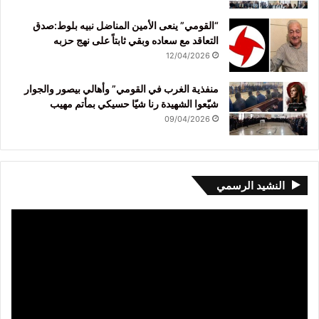
“القومي” ينعى الأمين المناضل نبيه بلوط:صدق
التعاقد مع سعاده وبقي ثابتاً على نهج حزبه
12/04/2026
منفذية الغرب في القومي” وأهالي بيصور والجوار
شيّعوا الشهيدة رنا شيّا حسيكي بمأتم مهيب
09/04/2026
النشيد الرسمي
مشغل
الفيديو