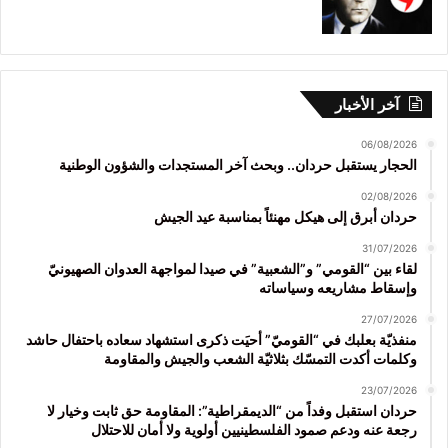
آخر الأخبار
06/08/2026
الحجار يستقبل حردان.. وبحث آخر المستجدات والشؤون الوطنية
02/08/2026
حردان أبرق إلى هيكل مهنئاً بمناسبة عيد الجيش
31/07/2026
لقاء بين “القومي” و”الشعبية” في صيدا لمواجهة العدوان الصهيونيّ
وإسقاط مشاريعه وسياساته
27/07/2026
منفذيّة بعلبك في “القوميّ” أحيَت ذكرى استشهاد سعاده باحتفال حاشد
وكلمات أكدت التمسّك بثلاثيّة الشعب والجيش والمقاومة
23/07/2026
حردان استقبل وفداً من “الديمقراطية”: المقاومة حق ثابت وخيار لا
رجعة عنه ودعم صمود الفلسطينيين أولوية ولا أمان للاحتلال