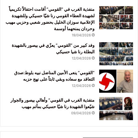
منفذية الغرب في “القومي” أقامت احتفالاً تكريمياً
لشهيدة العطاء القومي رنا شيّا حسيكي وللشهيدة
الإعلامية سوزان الخليل بحضور شعبي وحزبي مهيب
وحردان يمنحهما أوسمة
19/04/2026
وفد كبير من “القومي” يعزّي في بيصور بالشهيدة
البطلة رنا شيا حسيكي
12/04/2026
“القومي” ينعى الأمين المناضل نبيه بلوط:صدق
التعاقد مع سعاده وبقي ثابتاً على نهج حزبه
12/04/2026
منفذية الغرب في القومي” وأهالي بيصور والجوار
شيّعوا الشهيدة رنا شيّا حسيكي بمأتم مهيب
09/04/2026