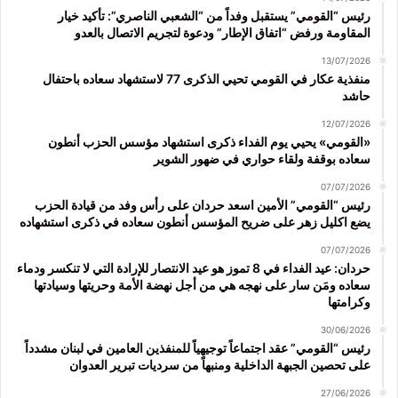
رئيس “القومي” يستقبل وفداً من “الشعبي الناصري”: تأكيد خيار
المقاومة ورفض “اتفاق الإطار” ودعوة لتجريم الاتصال بالعدو
13/07/2026
منفذية عكار في القومي تحيي الذكرى 77 لاستشهاد سعاده باحتفال
حاشد
12/07/2026
«القومي» يحيي يوم الفداء ذكرى استشهاد مؤسس الحزب أنطون
سعاده بوقفة ولقاء حواري في ضهور الشوير
07/07/2026
رئيس “القومي” الأمين اسعد حردان على رأس وفد من قيادة الحزب
يضع اكليل زهر على ضريح المؤسس أنطون سعاده في ذكرى استشهاده
07/07/2026
حردان: عيد الفداء في 8 تموز هو عيد الانتصار للإرادة التي لا تنكسر ودماء
سعاده ومَن سار على نهجه هي من أجل نهضة الأمة وحريتها وسيادتها
وكرامتها
30/06/2026
رئيس “القومي” عقد اجتماعاً توجيهياً للمنفذين العامين في لبنان مشدداً
على تحصين الجبهة الداخلية ومنبهاً من سرديات تبرير العدوان
27/06/2026