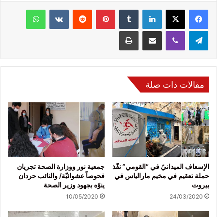
فيسبوك
‫X
لينكدإن
‏Tumblr
بينتيريست
‏Reddit
‏VKontakte
واتساب
تيلقرام
ڤايبر
مشاركة عبر البريد
طباعة
مقالات ذات صلة
الإسعاف الميدانيّ في “القومي” نفّذ
جمعية نور ووزارة الصحة تجريان
حملة تعقيم في مخيم مارالياس في
فحوصاً عشوائيّة/ والنائب حردان
بيروت
ينوّه بجهود وزير الصحة
10/05/2020
24/03/2020