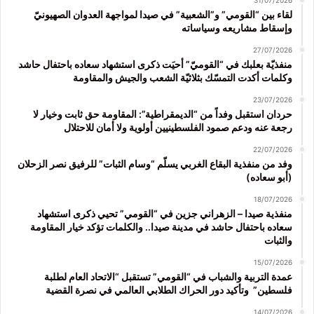
31/07/2026
لقاء بين “القومي” و”الشعبية” في صيدا لمواجهة العدوان الصهيونيّ
وإسقاط مشاريعه وسياساته
27/07/2026
منفذيّة بعلبك في “القوميّ” أحيَت ذكرى استشهاد سعاده باحتفال حاشد
وكلمات أكدت التمسّك بثلاثيّة الشعب والجيش والمقاومة
23/07/2026
حردان استقبل وفداً من “الديمقراطية”: المقاومة حق ثابت وخيار لا
رجعة عنه ودعم صمود الفلسطينيين أولوية ولا أمان للاحتلال
22/07/2026
وفد من منفذية البقاع الغربي يسلّم “وسام الثبات” للرفيق نصر الزحلان
(أبو سعاده)
18/07/2026
منفذية صيدا – الزهراني جزين في “القومي” تحيي ذكرى استشهاد
سعاده باحتفال حاشد في مدينة صيدا.. والكلمات تؤكد خيار المقاومة
والثبات
15/07/2026
عمدة التربية والشباب في “القومي” تستقبل “الاتحاد العام لطلبة
فلسطين” وتأكيد دور الحراك الطلابي العالمي في نصرة القضية
14/07/2026