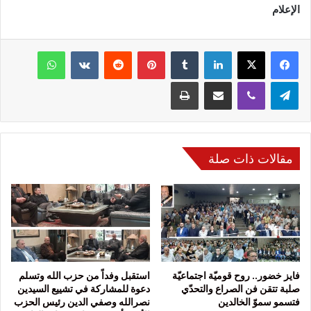
الإعلام
فيسبوك
‫X
لينكدإن
‏Tumblr
بينتيريست
‏Reddit
‏VKontakte
واتساب
تيلقرام
ڤايبر
مشاركة عبر البريد
طباعة
مقالات ذات صلة
فايز خضور.. روح قوميّة اجتماعيّة
استقبل وفداً من حزب الله وتسلم
صلبة تتقن فن الصراع والتحدّي
دعوة للمشاركة في تشييع السيدين
فتسمو سموّ الخالدين
نصرالله وصفي الدين رئيس الحزب