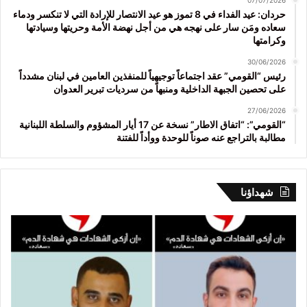
07/07/2026
حردان: عيد الفداء في 8 تموز هو عيد الانتصار للإرادة التي لا تنكسر ودماء
سعاده ومَن سار على نهجه هي من أجل نهضة الأمة وحريتها وسيادتها
وكرامتها
30/06/2026
رئيس “القومي” عقد اجتماعاً توجيهياً للمنفذين العامين في لبنان مشدداً
على تحصين الجبهة الداخلية ومنبهاً من سرديات تبرير العدوان
27/06/2026
“القومي”: “اتفاق الاطار” نسخة عن 17 أيار المشؤوم والسلطة اللبنانية
مطالبة بالتراجع عنه صوناً للوحدة ووأداً للفتنة
شهداؤنا