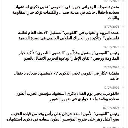
18/07/2026
منفذية صيدا – الزهراني جزين في “القومي” تحيي ذكرى استشهاد
سعاده باحتفال حاشد في مدينة صيدا.. والكلمات تؤكد خيار المقاومة
والثبات
15/07/2026
عمدة التربية والشباب في “القومي” تستقبل “الاتحاد العام لطلبة
فلسطين” وتأكيد دور الحراك الطلابي العالمي في نصرة القضية
14/07/2026
رئيس “القومي” يستقبل وفداً من “الشعبي الناصري”: تأكيد خيار
المقاومة ورفض “اتفاق الإطار” ودعوة لتجريم الاتصال بالعدو
13/07/2026
منفذية عكار في القومي تحيي الذكرى 77 لاستشهاد سعاده باحتفال
حاشد
12/07/2026
«القومي» يحيي يوم الفداء ذكرى استشهاد مؤسس الحزب أنطون
سعاده بوقفة ولقاء حواري في ضهور الشوير
07/07/2026
رئيس “القومي” الأمين اسعد حردان على رأس وفد من قيادة الحزب
يضع اكليل زهر على ضريح المؤسس أنطون سعاده في ذكرى استشهاده