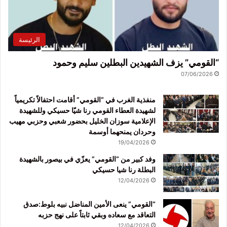
الرئيسة
“القومي” يزف الشهيدين البطلين سليم وحمود
07/06/2026
منفذية الغرب في “القومي” أقامت احتفالاً تكريمياً
لشهيدة العطاء القومي رنا شيّا حسيكي وللشهيدة
الإعلامية سوزان الخليل بحضور شعبي وحزبي مهيب
وحردان يمنحهما أوسمة
19/04/2026
وفد كبير من “القومي” يعزّي في بيصور بالشهيدة
البطلة رنا شيا حسيكي
12/04/2026
“القومي” ينعى الأمين المناضل نبيه بلوط:صدق
التعاقد مع سعاده وبقي ثابتاً على نهج حزبه
12/04/2026