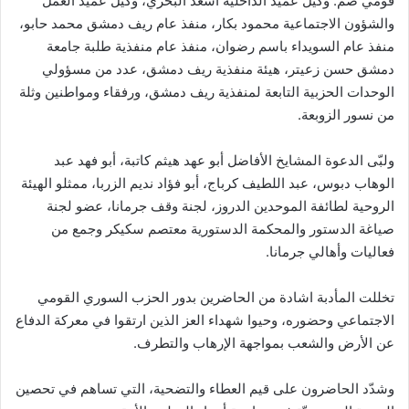
قوميّ ضمّ: وكيل عميد الداخلية أسعد البحري، وكيل عميد العمل
والشؤون الاجتماعية محمود بكار، منفذ عام ريف دمشق محمد حابو،
منفذ عام السويداء باسم رضوان، منفذ عام منفذية طلبة جامعة
دمشق حسن زعيتر، هيئة منفذية ريف دمشق، عدد من مسؤولي
الوحدات الحزبية التابعة لمنفذية ريف دمشق، ورفقاء ومواطنين وثلة
من نسور الزوبعة.
ولبّى الدعوة المشايخ الأفاضل أبو عهد هيثم كاتبة، أبو فهد عبد
الوهاب دبوس، عبد اللطيف كرباج، أبو فؤاد نديم الزربا، ممثلو الهيئة
الروحية لطائفة الموحدين الدروز، لجنة وقف جرمانا، عضو لجنة
صياغة الدستور والمحكمة الدستورية معتصم سكيكر وجمع من
فعاليات وأهالي جرمانا.
تخللت المأدبة اشادة من الحاضرين بدور الحزب السوري القومي
الاجتماعي وحضوره، وحيوا شهداء العز الذين ارتقوا في معركة الدفاع
عن الأرض والشعب بمواجهة الإرهاب والتطرف.
وشدّد الحاضرون على قيم العطاء والتضحية، التي تساهم في تحصين