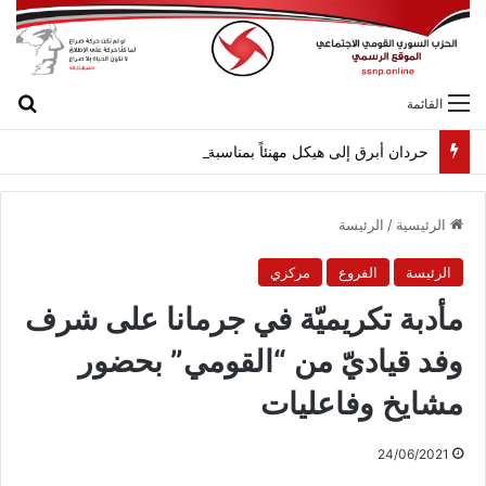
بح
القائمة
حردان أبرق إلى هيكل مهنئاً بمناسبة عيد الجيش
الرئيسية
/
الرئيسة
الرئيسة
الفروع
مركزي
مأدبة تكريميّة في جرمانا على شرف
وفد قياديّ من “القومي” بحضور
مشايخ وفاعليات
24/06/2021