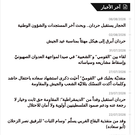
آخر الأخبار
06/08/2026
الحجار يستقبل حردان.. وبحث آخر المستجدات والشؤون الوطنية
02/08/2026
حردان أبرق إلى هيكل مهنئاً بمناسبة عيد الجيش
31/07/2026
لقاء بين “القومي” و”الشعبية” في صيدا لمواجهة العدوان الصهيونيّ
وإسقاط مشاريعه وسياساته
27/07/2026
منفذيّة بعلبك في “القوميّ” أحيَت ذكرى استشهاد سعاده باحتفال حاشد
وكلمات أكدت التمسّك بثلاثيّة الشعب والجيش والمقاومة
23/07/2026
حردان استقبل وفداً من “الديمقراطية”: المقاومة حق ثابت وخيار لا
رجعة عنه ودعم صمود الفلسطينيين أولوية ولا أمان للاحتلال
22/07/2026
وفد من منفذية البقاع الغربي يسلّم “وسام الثبات” للرفيق نصر الزحلان
(أبو سعاده)