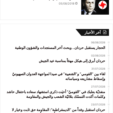
05/08/2018
آخر الأخبار
06/08/2026
الحجار يستقبل حردان.. وبحث آخر المستجدات والشؤون الوطنية
02/08/2026
حردان أبرق إلى هيكل مهنئاً بمناسبة عيد الجيش
31/07/2026
لقاء بين “القومي” و”الشعبية” في صيدا لمواجهة العدوان الصهيونيّ
وإسقاط مشاريعه وسياساته
27/07/2026
منفذيّة بعلبك في “القوميّ” أحيَت ذكرى استشهاد سعاده باحتفال حاشد
وكلمات أكدت التمسّك بثلاثيّة الشعب والجيش والمقاومة
23/07/2026
حردان استقبل وفداً من “الديمقراطية”: المقاومة حق ثابت وخيار لا