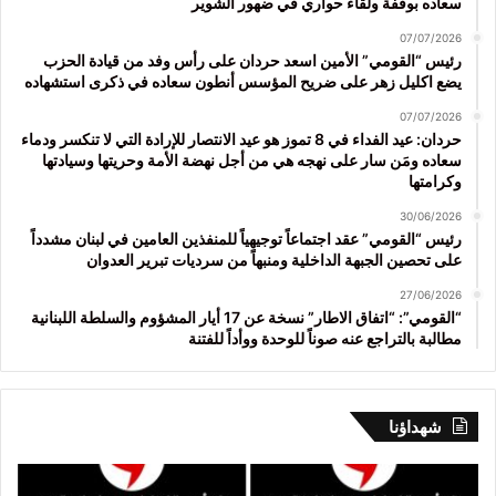
سعاده بوقفة ولقاء حواري في ضهور الشوير
07/07/2026
رئيس “القومي” الأمين اسعد حردان على رأس وفد من قيادة الحزب
يضع اكليل زهر على ضريح المؤسس أنطون سعاده في ذكرى استشهاده
07/07/2026
حردان: عيد الفداء في 8 تموز هو عيد الانتصار للإرادة التي لا تنكسر ودماء
سعاده ومَن سار على نهجه هي من أجل نهضة الأمة وحريتها وسيادتها
وكرامتها
30/06/2026
رئيس “القومي” عقد اجتماعاً توجيهياً للمنفذين العامين في لبنان مشدداً
على تحصين الجبهة الداخلية ومنبهاً من سرديات تبرير العدوان
27/06/2026
“القومي”: “اتفاق الاطار” نسخة عن 17 أيار المشؤوم والسلطة اللبنانية
مطالبة بالتراجع عنه صوناً للوحدة ووأداً للفتنة
شهداؤنا