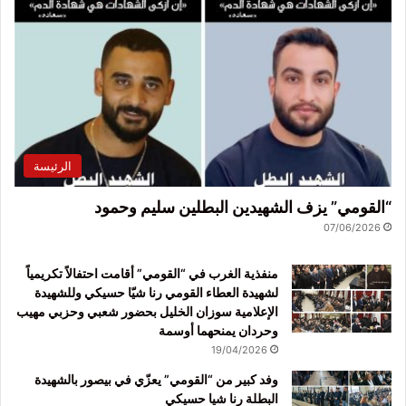
الرئيسة
“القومي” يزف الشهيدين البطلين سليم وحمود
07/06/2026
منفذية الغرب في “القومي” أقامت احتفالاً تكريمياً
لشهيدة العطاء القومي رنا شيّا حسيكي وللشهيدة
الإعلامية سوزان الخليل بحضور شعبي وحزبي مهيب
وحردان يمنحهما أوسمة
19/04/2026
وفد كبير من “القومي” يعزّي في بيصور بالشهيدة
البطلة رنا شيا حسيكي