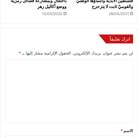
فلسطين الأبدية وانتماؤها الوطنيّ
باحتفال وبمشاركة فصائل رمزية
والقوميّ ثابت لا يتزحزح
ووضع أكاليل زهر
10/05/2020
28/04/2021
اترك تعليقاً
لن يتم نشر عنوان بريدك الإلكتروني.
الحقول الإلزامية مشار إليها بـ
*
ا
ل
ت
ع
ل
ي
ق
*
الاسم
*