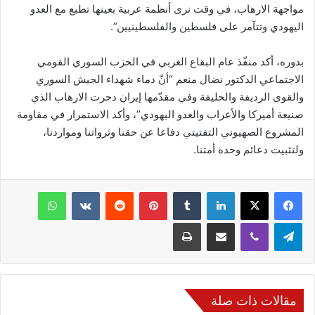
مواجهة الارهاب، في وقت نرى أنظمة عربية بعينها تطبع مع العدو
اليهودي وتتآمر على فلسطين والفلسطينيين”.
بدوره، أكد منفّذ عام البقاع الغربي في الحزب السوري القومي
الاجتماعي الدكتور نضال منعم “أنّ دماء شهداء الجيش السوري
والقوى الرديفة والحليفة وفي مقدّمها إيران دحرت الارهاب الذي
صنيعة أميركا والأعراب والعدو اليهودي”، وأكد الاستمرار في مقاومة
المشروع الصهيوني التفتيتي دفاعا عن حقنا وثرواتنا ومواردنا،
ولتثبيت دعائم وحدة أمتنا.
فيسبوك
‫X
لينكدإن
‏Tumblr
بينتيريست
‏Reddit
‏VKontakte
واتساب
تيلقرام
ڤايبر
مشاركة عبر البريد
طباعة
مقالات ذات صلة