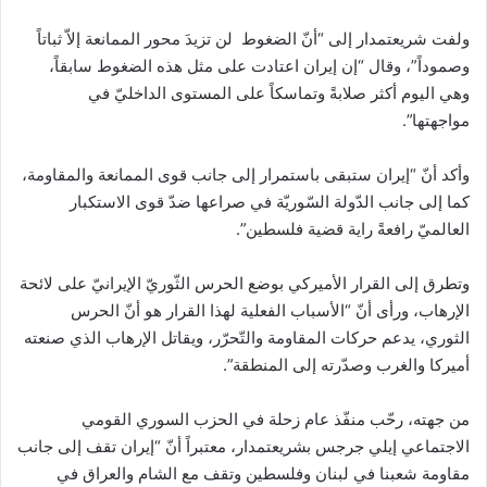
ولفت شريعتمدار إلى “أنّ الضغوط لن تزيدَ محور الممانعة إلاّ ثباتاً
وصموداً”، وقال “إن إيران اعتادت على مثل هذه الضغوط سابقاً،
وهي اليوم أكثر صلابةً وتماسكاً على المستوى الداخليّ في
مواجهتها”.
وأكد أنّ “إيران ستبقى باستمرار إلى جانب قوى الممانعة والمقاومة،
كما إلى جانب الدّولة السّوريّة في صراعها ضدّ قوى الاستكبار
العالميّ رافعةً راية قضية فلسطين”.
وتطرق إلى القرار الأميركي بوضع الحرس الثّوريّ الإيرانيّ على لائحة
الإرهاب، ورأى أنّ “الأسباب الفعلية لهذا القرار هو أنّ الحرس
الثوري، يدعم حركات المقاومة والتّحرّر، ويقاتل الإرهاب الذي صنعته
أميركا والغرب وصدّرته إلى المنطقة”.
من جهته، رحّب منفّذ عام زحلة في الحزب السوري القومي
الاجتماعي إيلي جرجس بشريعتمدار، معتبراً أنّ “إيران تقف إلى جانب
مقاومة شعبنا في لبنان وفلسطين وتقف مع الشام والعراق في