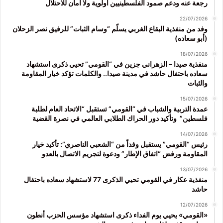
رجعة عنه ودعم صمود الفلسطينيين أولوية ولا أمان للاحتلال
22/07/2026
وفد من منفذية البقاع الغربي يسلّم “وسام الثبات” للرفيق نصر الزحلان
(أبو سعاده)
18/07/2026
منفذية صيدا – الزهراني جزين في “القومي” تحيي ذكرى استشهاد
سعاده باحتفال حاشد في مدينة صيدا.. والكلمات تؤكد خيار المقاومة
والثبات
15/07/2026
عمدة التربية والشباب في “القومي” تستقبل “الاتحاد العام لطلبة
فلسطين” وتأكيد دور الحراك الطلابي العالمي في نصرة القضية
14/07/2026
رئيس “القومي” يستقبل وفداً من “الشعبي الناصري”: تأكيد خيار
المقاومة ورفض “اتفاق الإطار” ودعوة لتجريم الاتصال بالعدو
13/07/2026
منفذية عكار في القومي تحيي الذكرى 77 لاستشهاد سعاده باحتفال
حاشد
12/07/2026
«القومي» يحيي يوم الفداء ذكرى استشهاد مؤسس الحزب أنطون