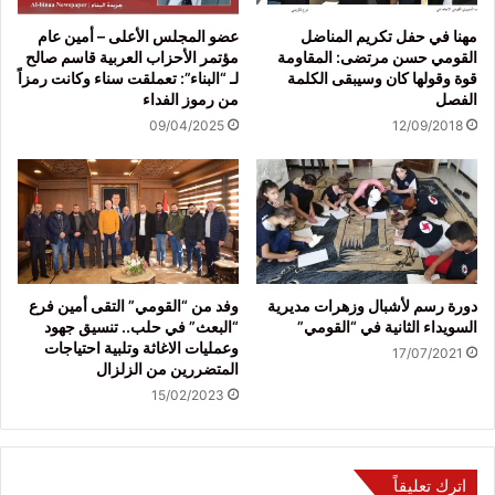
مهنا في حفل تكريم المناضل
عضو المجلس الأعلى – أمين عام
القومي حسن مرتضى: المقاومة
مؤتمر الأحزاب العربية قاسم صالح
قوة وقولها كان وسيبقى الكلمة
لـ “البناء”: تعملقت سناء وكانت رمزاً
الفصل
من رموز الفداء
09/04/2025
12/09/2018
دورة رسم لأشبال وزهرات مديرية
وفد من “القومي” التقى أمين فرع
السويداء الثانية في “القومي”
“البعث” في حلب.. تنسيق جهود
وعمليات الاغاثة وتلبية احتياجات
17/07/2021
المتضررين من الزلزال
15/02/2023
اترك تعليقاً