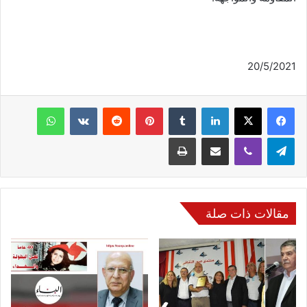
20/5/2021
فيسبوك
‫X
لينكدإن
‏Tumblr
بينتيريست
‏Reddit
‏VKontakte
واتساب
تيلقرام
ڤايبر
مشاركة عبر البريد
طباعة
مقالات ذات صلة