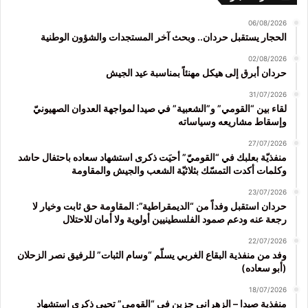
06/08/2026
الحجار يستقبل حردان.. وبحث آخر المستجدات والشؤون الوطنية
02/08/2026
حردان أبرق إلى هيكل مهنئاً بمناسبة عيد الجيش
31/07/2026
لقاء بين “القومي” و”الشعبية” في صيدا لمواجهة العدوان الصهيونيّ
وإسقاط مشاريعه وسياساته
27/07/2026
منفذيّة بعلبك في “القوميّ” أحيَت ذكرى استشهاد سعاده باحتفال حاشد
وكلمات أكدت التمسّك بثلاثيّة الشعب والجيش والمقاومة
23/07/2026
حردان استقبل وفداً من “الديمقراطية”: المقاومة حق ثابت وخيار لا
رجعة عنه ودعم صمود الفلسطينيين أولوية ولا أمان للاحتلال
22/07/2026
وفد من منفذية البقاع الغربي يسلّم “وسام الثبات” للرفيق نصر الزحلان
(أبو سعاده)
18/07/2026
منفذية صيدا – الزهراني جزين في “القومي” تحيي ذكرى استشهاد