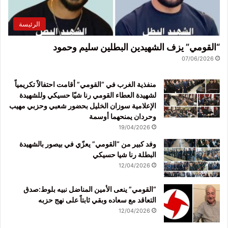
الرئيسة
“القومي” يزف الشهيدين البطلين سليم وحمود
07/06/2026
منفذية الغرب في “القومي” أقامت احتفالاً تكريمياً
لشهيدة العطاء القومي رنا شيّا حسيكي وللشهيدة
الإعلامية سوزان الخليل بحضور شعبي وحزبي مهيب
وحردان يمنحهما أوسمة
19/04/2026
وفد كبير من “القومي” يعزّي في بيصور بالشهيدة
البطلة رنا شيا حسيكي
12/04/2026
“القومي” ينعى الأمين المناضل نبيه بلوط:صدق
التعاقد مع سعاده وبقي ثابتاً على نهج حزبه
12/04/2026