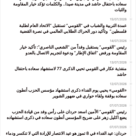
سعاده باحتفال حاشد في مدينة صيدا.. والكلمات تؤكد خيار المقاومة
والثبات
15/07/2026
عمدة التربية والشباب في “القومي” تستقبل “الاتحاد العام لطلبة
فلسطين” وتأكيد دور الحراك الطلابي العالمي في نصرة القضية
14/07/2026
رئيس “القومي” يستقبل وفداً من “الشعبي الناصري”: تأكيد خيار
المقاومة ورفض “اتفاق الإطار” ودعوة لتجريم الاتصال بالعدو
13/07/2026
منفذية عكار في القومي تحيي الذكرى 77 لاستشهاد سعاده باحتفال
حاشد
12/07/2026
«القومي» يحيي يوم الفداء ذكرى استشهاد مؤسس الحزب أنطون
سعاده بوقفة ولقاء حواري في ضهور الشوير
07/07/2026
رئيس “القومي” الأمين اسعد حردان على رأس وفد من قيادة الحزب
يضع اكليل زهر على ضريح المؤسس أنطون سعاده في ذكرى استشهاده
07/07/2026
حردان: عيد الفداء في 8 تموز هو عيد الانتصار للإرادة التي لا تنكسر ودماء