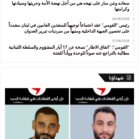
سعاده ومَن سار على نهجه هي من أجل نهضة الأمة وحريتها وسيادتها
وكرامتها
30/06/2026
رئيس “القومي” عقد اجتماعاً توجيهياً للمنفذين العامين في لبنان مشدداً
على تحصين الجبهة الداخلية ومنبهاً من سرديات تبرير العدوان
27/06/2026
“القومي”: “اتفاق الاطار” نسخة عن 17 أيار المشؤوم والسلطة اللبنانية
مطالبة بالتراجع عنه صوناً للوحدة ووأداً للفتنة
شهداؤنا