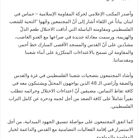
وأصدر المكتب الإعلامي لحركة المقاومة الإسلامية – حماس في
لبنان بياناً عن اللقاء أشار إلى أنّ المجتمعين وجّهوا “التحية للشعب
الفلسطيني ومقاومته الباسلة التي أذاقت الاحتلال طعم الذلّ
والهزيمة، ورسمت معادلة جديدة في صراعها مع العدو الغاصب،
مشدّدين على أنّ القدس والمسجد الأقصى المبارك خط أحمر،
والمقاومة لن تسمح بالاعتداءات المتكرّرة على أبناء شعبنا
ومقدساتنا.
وأشاد المجتمعون بتضحيات شعبنا الفلسطيني في غزة والقدس
والضفة وأراضي الـ 48 الذين يواجهون المحتلّ ويشتبكون معه في
كافة نقاط التماس، مضيفين أنّ اعتداءات الاحتلال وجرائمه تتطلب
نفيراً شاملاً على كافة الصعد من أجل لجمه ودحره عن كامل التراب
الفلسطيني.
كما اتفق المجتمعون على مواصلة تنسيق الجهود الميدانية، من أجل
الاستمرار في إقامة الفعاليات التضامنية مع القدس والداعمة لخيار
المقاومة والمواجهة.