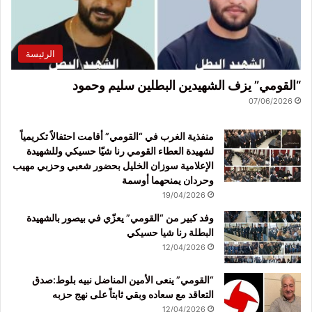
الرئيسة
“القومي” يزف الشهيدين البطلين سليم وحمود
07/06/2026
منفذية الغرب في “القومي” أقامت احتفالاً تكريمياً
لشهيدة العطاء القومي رنا شيّا حسيكي وللشهيدة
الإعلامية سوزان الخليل بحضور شعبي وحزبي مهيب
وحردان يمنحهما أوسمة
19/04/2026
وفد كبير من “القومي” يعزّي في بيصور بالشهيدة
البطلة رنا شيا حسيكي
12/04/2026
“القومي” ينعى الأمين المناضل نبيه بلوط:صدق
التعاقد مع سعاده وبقي ثابتاً على نهج حزبه
12/04/2026