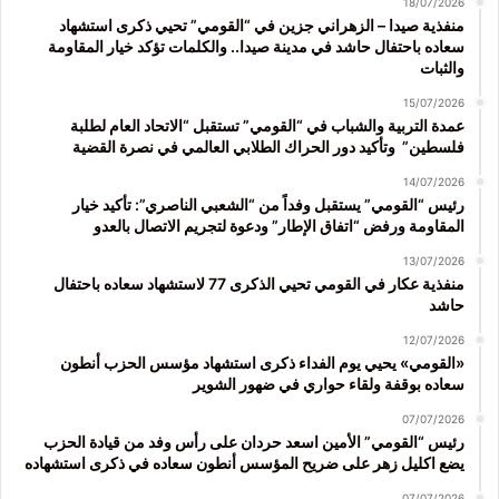
18/07/2026
منفذية صيدا – الزهراني جزين في “القومي” تحيي ذكرى استشهاد
سعاده باحتفال حاشد في مدينة صيدا.. والكلمات تؤكد خيار المقاومة
والثبات
15/07/2026
عمدة التربية والشباب في “القومي” تستقبل “الاتحاد العام لطلبة
فلسطين” وتأكيد دور الحراك الطلابي العالمي في نصرة القضية
14/07/2026
رئيس “القومي” يستقبل وفداً من “الشعبي الناصري”: تأكيد خيار
المقاومة ورفض “اتفاق الإطار” ودعوة لتجريم الاتصال بالعدو
13/07/2026
منفذية عكار في القومي تحيي الذكرى 77 لاستشهاد سعاده باحتفال
حاشد
12/07/2026
«القومي» يحيي يوم الفداء ذكرى استشهاد مؤسس الحزب أنطون
سعاده بوقفة ولقاء حواري في ضهور الشوير
07/07/2026
رئيس “القومي” الأمين اسعد حردان على رأس وفد من قيادة الحزب
يضع اكليل زهر على ضريح المؤسس أنطون سعاده في ذكرى استشهاده
07/07/2026