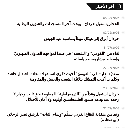
آخر الأخبار
06/08/2026
الحجار يستقبل حردان.. وبحث آخر المستجدات والشؤون الوطنية
02/08/2026
حردان أبرق إلى هيكل مهنئاً بمناسبة عيد الجيش
31/07/2026
لقاء بين “القومي” و”الشعبية” في صيدا لمواجهة العدوان الصهيونيّ
وإسقاط مشاريعه وسياساته
27/07/2026
منفذيّة بعلبك في “القوميّ” أحيَت ذكرى استشهاد سعاده باحتفال حاشد
وكلمات أكدت التمسّك بثلاثيّة الشعب والجيش والمقاومة
23/07/2026
حردان استقبل وفداً من “الديمقراطية”: المقاومة حق ثابت وخيار لا
رجعة عنه ودعم صمود الفلسطينيين أولوية ولا أمان للاحتلال
22/07/2026
وفد من منفذية البقاع الغربي يسلّم “وسام الثبات” للرفيق نصر الزحلان
(أبو سعاده)