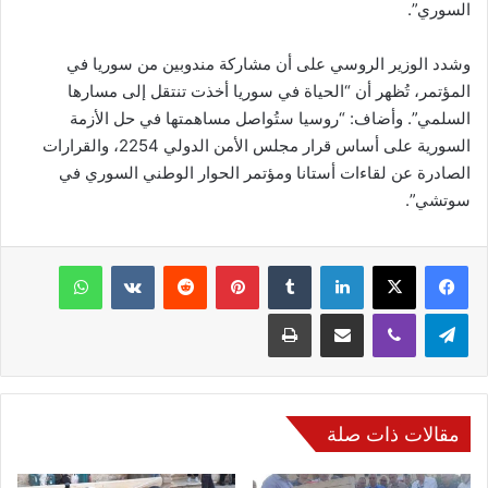
السوري”.
وشدد الوزير الروسي على أن مشاركة مندوبين من سوريا في
المؤتمر، تُظهر أن “الحياة في سوريا أخذت تنتقل إلى مسارها
السلمي”. وأضاف: “روسيا ستُواصل مساهمتها في حل الأزمة
السورية على أساس قرار مجلس الأمن الدولي 2254، والقرارات
الصادرة عن لقاءات أستانا ومؤتمر الحوار الوطني السوري في
سوتشي”.
فيسبوك
‫X
لينكدإن
‏Tumblr
بينتيريست
‏Reddit
‏VKontakte
واتساب
تيلقرام
ڤايبر
مشاركة عبر البريد
طباعة
مقالات ذات صلة