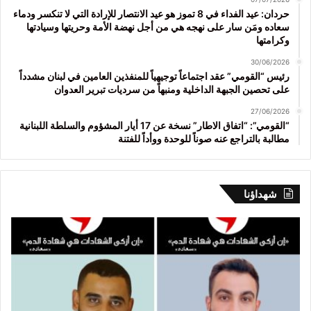
حردان: عيد الفداء في 8 تموز هو عيد الانتصار للإرادة التي لا تنكسر ودماء
سعاده ومَن سار على نهجه هي من أجل نهضة الأمة وحريتها وسيادتها
وكرامتها
30/06/2026
رئيس “القومي” عقد اجتماعاً توجيهياً للمنفذين العامين في لبنان مشدداً
على تحصين الجبهة الداخلية ومنبهاً من سرديات تبرير العدوان
27/06/2026
“القومي”: “اتفاق الاطار” نسخة عن 17 أيار المشؤوم والسلطة اللبنانية
مطالبة بالتراجع عنه صوناً للوحدة ووأداً للفتنة
شهداؤنا