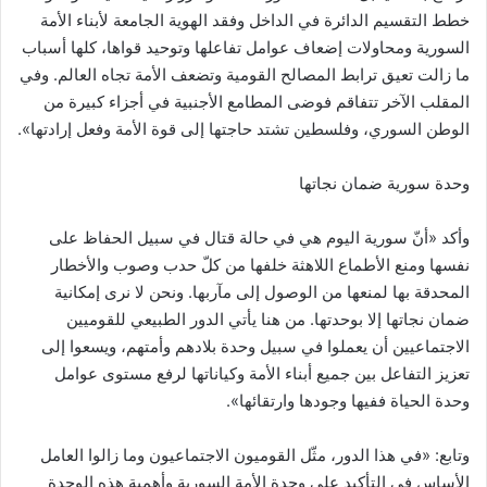
خطط التقسيم الدائرة في الداخل وفقد الهوية الجامعة لأبناء الأمة
السورية ومحاولات إضعاف عوامل تفاعلها وتوحيد قواها، كلها أسباب
ما زالت تعيق ترابط المصالح القومية وتضعف الأمة تجاه العالم. وفي
المقلب الآخر تتفاقم فوضى المطامع الأجنبية في أجزاء كبيرة من
الوطن السوري، وفلسطين تشتد حاجتها إلى قوة الأمة وفعل إرادتها».
وحدة سورية ضمان نجاتها
وأكد «أنّ سورية اليوم هي في حالة قتال في سبيل الحفاظ على
نفسها ومنع الأطماع اللاهثة خلفها من كلّ حدب وصوب والأخطار
المحدقة بها لمنعها من الوصول إلى مآربها. ونحن لا نرى إمكانية
ضمان نجاتها إلا بوحدتها. من هنا يأتي الدور الطبيعي للقوميين
الاجتماعيين أن يعملوا في سبيل وحدة بلادهم وأمتهم، ويسعوا إلى
تعزيز التفاعل بين جميع أبناء الأمة وكياناتها لرفع مستوى عوامل
وحدة الحياة ففيها وجودها وارتقائها».
وتابع: «في هذا الدور، مثّل القوميون الاجتماعيون وما زالوا العامل
الأساس في التأكيد على وحدة الأمة السورية وأهمية هذه الوحدة