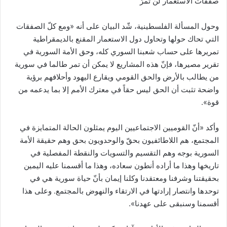
صفقات الاستعمار لن تمرّ
وحول المسألة الفلسطينية، شّد البيان على أنه «ومع كلّ الصفقات
التي تحاك حولها وتحاول دول الاستعمار المقنع بالديمقراطية
تمريرها على حساب شعبنا السوري كله، وحق الأمة السورية في
تقرير مصيرها، فإنّ هذه المشاريع لا يمكن أن تمر طالما في سورية
من يطالب بالأرض والحق القومي ويقارع اليهود وأحلافهم برؤية
واضحة تثبت أن الحق ليس حقاً في معترك الأمم إلا بما يدعمه من
قوة».
وأكد «أنّ القوميين الاجتماعيين اليوم يمثلون الحالة المتمايزة في
المجتمع، هم اللاطائفيون بحقّ والوحدويون بحق وهم حقيقة الأمة
السورية بوجه وهم التقسيم والتسويات والنقطة المفصلية في
تاريخها وهذا ما أراده أنطون سعاده، وهذا ما أقسمنا عليه اليمين
بحقيقتنا وشرفنا ومعتقدنا وكلنا إيمان بأنّ حياة سورية هي في
توحدها وانتصار إرادتها في الارتقاء والنهوض بالمجتمع. وعلى هذا
أقسمنا وسنبقى على عهدنا».