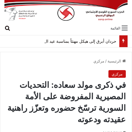
بح
القائمة
حردان أبرق إلى هيكل مهنئاً بمناسبة عيد الجيش
الرئيسية
/
مركزي
مركزي
في ذكرى مولد سعاده: التحديات
المصيرية المفروضة على الأمة
السورية ترسّخ حضوره وتعزّز راهنية
عقيدته ودعوته