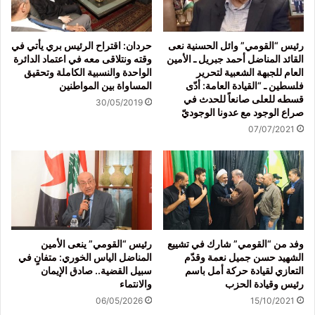
رئيس “القومي” وائل الحسنية نعى
حردان: اقتراح الرئيس بري يأتي في
القائد المناضل أحمد جبريل ـ الأمين
وقته ونتلاقى معه في اعتماد الدائرة
العام للجبهة الشعبية لتحرير
الواحدة والنسبية الكاملة وتحقيق
فلسطين ـ “القيادة العامة: أدّى
المساواة بين المواطنين
قسطه للعلى صانعاً للحدث في
30/05/2019
صراع الوجود مع عدونا الوجوديّ
07/07/2021
وفد من “القومي” شارك في تشييع
رئيس “القومي” ينعى الأمين
الشهيد حسن جميل نعمة وقدّم
المناضل الياس الخوري: متفانٍ في
التعازي لقيادة حركة أمل باسم
سبيل القضية.. صادق الإيمان
رئيس وقيادة الحزب
والانتماء
06/05/2026
15/10/2021