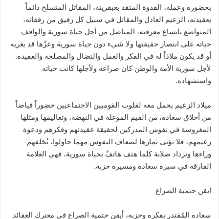
بحضوره وعمله، القدوة المتقد بعبقريته، المقاتل المتسلح دائماً
بعقيدته، الزعيم العادل والمقاتل في سبيل كل رفيق من رفقائه،
المتواضع باتساع معرفته، المناضل من أجل حياة سورية والواقف
حياته على انتصار حقيقتها ولا شيء دون حياة سورية وعزّها قد يغريه
أو قد يكون ملاذاً له في الفكر والعمل والنضال والمصلحة والعقيدة.
لأجل سورية الأمة والوطن كان صراعه ولأجلها كانت حياته
واستشهاده.
ميلاد الزعيم يحمل معه لقلوب القوميين الاجتماعيين حضوراً فياضاً
من أخلاق سعاده، من القيم الموغلة في النهضة، وتعاليمها ومثلها
المغروسة في نفوس المدركين لحقيقة عقيدتهم وفكرهم ودعوة
زعيمهم، فلا تؤتى ثمارها لضعاف النفوس مهما حاولوا، تُخلفهم
وراءها وتزداد صلابة كلما هتف هاتفٌ بحياة سورية، فهي العلامة
الفارقة في سيرة سعاده ومسيرة حزبه.
أيقن حتمية الصراع
سعاده المُقتدر بفكره وحزبه، أيقن حتمية الصراع في معترك العقائد