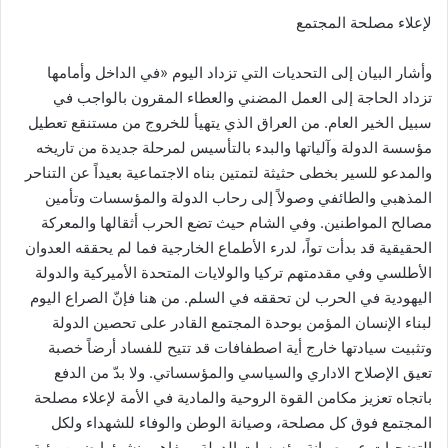
لإعلاء مصلحة المجتمع
وأشار البيان إلى التحديات التي تزداد اليوم «في الداخل وأمامها
تزداد الحاجة إلى العمل المضني والعطاء المقرون بالواجب في
سبيل الخير العام. من العراق الذي يتهيأ للخروج من مستنقع تعطيل
مؤسسة الدولة وآلياتها والبدء بالتأسيس لمرحلة جديدة من تاريخه
والمدعو للسير بخطى حثيثة لتمتين بناه الاجتماعية بعيداً عن التناحر
المذهبي والطائفي وصولاً إلى رحاب الدولة والمؤسسات وتأمين
مصالح المواطنين. وفي الشام حيث تضع الحرب أثقالها والمعركة
الحقيقية قد بدأت تواً، لدرء الأطماع الخارجية فما لم يحققه العدوان
الأطلسي وفي مقدمتهم تركيا والولايات المتحدة الأميركية والدولة
اليهودية في الحرب لن تحققه في السلم. من هنا فإنّ الصراع اليوم
لبناء الإنسان المؤمن بوحدة المجتمع القادر على تحصين الدولة
وتثبيت سيادتها خارج أية اصطفافات قد تتيح للفساد أرضاً خصبة
تعيق الإصلاح الاداري والسياسي والمؤسساتي. ولا بدّ من الدفع
باتجاه تعزيز مكامن القوة الروحية والمادية في الأمة لإعلاء مصلحة
المجتمع فوق كل مصلحة، وصيانة الوطن والوفاء للشهداء ولكل
التضحيات عبر صيانة مؤسسات الدولة ومفاهيم نشوئها ضمن رؤية