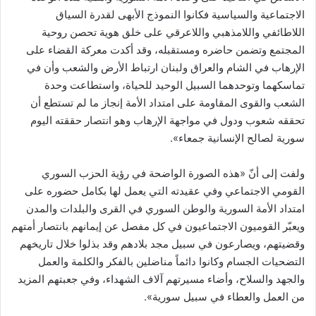
الاجتماعية والسياسية فكانوا النموذج الأبهى لقدرة السياق
اللاطائفي واللامذهبي واللاعرقي على خلق هوية تحصن روحية
المجتمع وتضمن حاضره ومستقبله، وقد أكدت معركة القضاء على
الإرهاب في الشام والعراق ولبنان ارتباط الأرض والشعب وأن في
تماسكهما وتوحدهما السبيل الوحيد للحياة، واستطاعت وحدة
الشعب والقوى المقاومة على امتداد الأمة إنجاز ما لم تستطع أن
تحققه شعوب ودول في مواجهة الإرهاب وهو انتصار حققته اليوم
سورية لصالح الإنسانية جمعاء».
ولفت إلى أنّ «هذه الصورة الواضحة في رؤية الحزب السوري
القومي الاجتماعي وفي عقيدته التي يعمل لها بكامل حضوره على
امتداد الأمة السورية والوطن السوري في القرى والبلدات والمدن
ويعبّر القوميون الاجتماعيون في كل مفصل عن إيمانهم بانتصار أمتهم
وقضيتهم، ويصارعون في سبيل مجد بلادهم وقد بذلوا خلال تاريخهم
التضحيات الجسام وكانوا دائماً مناضلين بالفكر والكلمة والعمل
والجهد والسلاح، وأضاء مسيرتهم آلاف الشهداء، وفي جعبتهم المزيد
من العمل والعطاء في سبيل سورية».