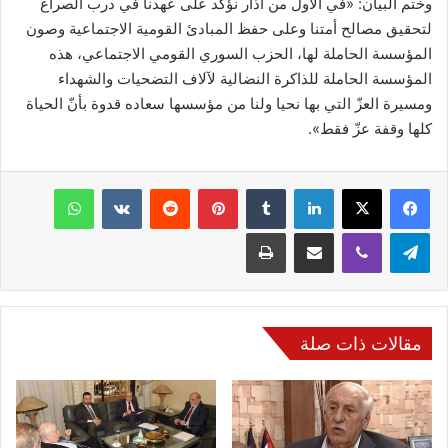
وختم البيان: «في الأول من آذار نؤكد على عهدنا في درب الصراع
لتحقيق مصالح أمتنا وعلى حفظ المبادئ القومية الاجتماعية وصون
المؤسسة الحاملة لها، الحزب السوري القومي الاجتماعي، هذه
المؤسسة الحاملة للذاكرة النضالية لآلاف التضحيات والشهداء
ومسيرة العزّ التي بها نحيا ولنا من مؤسسها سعاده قدوة بأنّ الحياة
كلها وقفة عزّ فقط».
فيسبوك
‫X
لينكدإن
‏Tumblr
بينتيريست
‏Reddit
‏VKontakte
واتساب
تيلقرام
ڤايبر
مشاركة عبر البريد
طباعة
مقالات ذات صلة