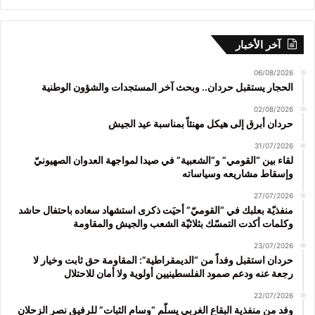
آخر الأخبار
06/08/2026
الحجار يستقبل حردان.. وبحث آخر المستجدات والشؤون الوطنية
02/08/2026
حردان أبرق إلى هيكل مهنئاً بمناسبة عيد الجيش
31/07/2026
لقاء بين “القومي” و”الشعبية” في صيدا لمواجهة العدوان الصهيونيّ
وإسقاط مشاريعه وسياساته
27/07/2026
منفذيّة بعلبك في “القوميّ” أحيَت ذكرى استشهاد سعاده باحتفال حاشد
وكلمات أكدت التمسّك بثلاثيّة الشعب والجيش والمقاومة
23/07/2026
حردان استقبل وفداً من “الديمقراطية”: المقاومة حق ثابت وخيار لا
رجعة عنه ودعم صمود الفلسطينيين أولوية ولا أمان للاحتلال
22/07/2026
وفد من منفذية البقاع الغربي يسلّم “وسام الثبات” للرفيق نصر الزحلان