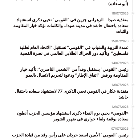
(أبو سعاده)
18/07/2026
منفذية صيدا – الزهراني جزين في “القومي” تحيي ذكرى استشهاد
سعاده باحتفال حاشد في مدينة صيدا.. والكلمات تؤكد خيار المقاومة
والثبات
15/07/2026
عمدة التربية والشباب في “القومي” تستقبل “الاتحاد العام لطلبة
فلسطين” وتأكيد دور الحراك الطلابي العالمي في نصرة القضية
14/07/2026
رئيس “القومي” يستقبل وفداً من “الشعبي الناصري”: تأكيد خيار
المقاومة ورفض “اتفاق الإطار” ودعوة لتجريم الاتصال بالعدو
13/07/2026
منفذية عكار في القومي تحيي الذكرى 77 لاستشهاد سعاده باحتفال
حاشد
12/07/2026
«القومي» يحيي يوم الفداء ذكرى استشهاد مؤسس الحزب أنطون
سعاده بوقفة ولقاء حواري في ضهور الشوير
07/07/2026
رئيس “القومي” الأمين اسعد حردان على رأس وفد من قيادة الحزب