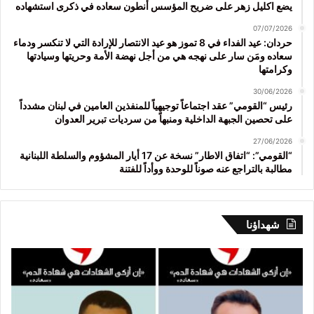
يضع اكليل زهر على ضريح المؤسس أنطون سعاده في ذكرى استشهاده
07/07/2026
حردان: عيد الفداء في 8 تموز هو عيد الانتصار للإرادة التي لا تنكسر ودماء
سعاده ومَن سار على نهجه هي من أجل نهضة الأمة وحريتها وسيادتها
وكرامتها
30/06/2026
رئيس “القومي” عقد اجتماعاً توجيهياً للمنفذين العامين في لبنان مشدداً
على تحصين الجبهة الداخلية ومنبهاً من سرديات تبرير العدوان
27/06/2026
“القومي”: “اتفاق الاطار” نسخة عن 17 أيار المشؤوم والسلطة اللبنانية
مطالبة بالتراجع عنه صوناً للوحدة ووأداً للفتنة
شهداؤنا