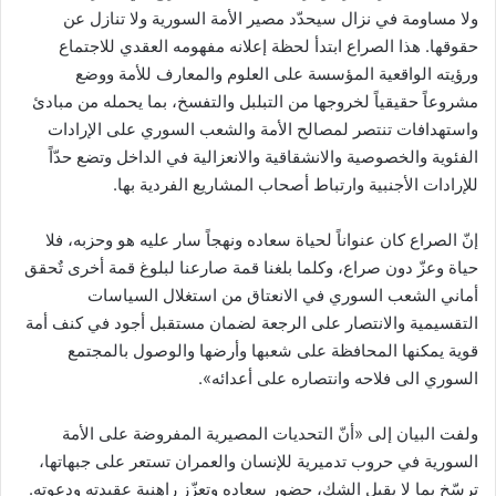
ولا مساومة في نزال سيحدّد مصير الأمة السورية ولا تنازل عن
حقوقها. هذا الصراع ابتدأ لحظة إعلانه مفهومه العقدي للاجتماع
ورؤيته الواقعية المؤسسة على العلوم والمعارف للأمة ووضع
مشروعاً حقيقياً لخروجها من التبلبل والتفسخ، بما يحمله من مبادئ
واستهدافات تنتصر لمصالح الأمة والشعب السوري على الإرادات
الفئوية والخصوصية والانشقاقية والانعزالية في الداخل وتضع حدّاً
للإرادات الأجنبية وارتباط أصحاب المشاريع الفردية بها.
إنّ الصراع كان عنواناً لحياة سعاده ونهجاً سار عليه هو وحزبه، فلا
حياة وعزّ دون صراع، وكلما بلغنا قمة صارعنا لبلوغ قمة أخرى تٌحقق
أماني الشعب السوري في الانعتاق من استغلال السياسات
التقسيمية والانتصار على الرجعة لضمان مستقبل أجود في كنف أمة
قوية يمكنها المحافظة على شعبها وأرضها والوصول بالمجتمع
السوري الى فلاحه وانتصاره على أعدائه».
ولفت البيان إلى «أنّ التحديات المصيرية المفروضة على الأمة
السورية في حروب تدميرية للإنسان والعمران تستعر على جبهاتها،
ترسّخ بما لا يقبل الشك، حضور سعاده وتعزّز راهنية عقيدته ودعوته.