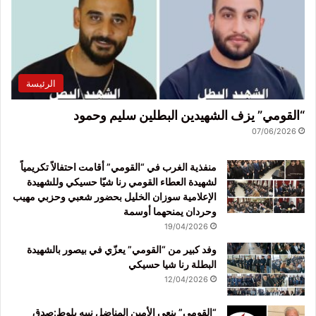
الرئيسة
“القومي” يزف الشهيدين البطلين سليم وحمود
07/06/2026
منفذية الغرب في “القومي” أقامت احتفالاً تكريمياً
لشهيدة العطاء القومي رنا شيّا حسيكي وللشهيدة
الإعلامية سوزان الخليل بحضور شعبي وحزبي مهيب
وحردان يمنحهما أوسمة
19/04/2026
وفد كبير من “القومي” يعزّي في بيصور بالشهيدة
البطلة رنا شيا حسيكي
12/04/2026
“القومي” ينعى الأمين المناضل نبيه بلوط:صدق