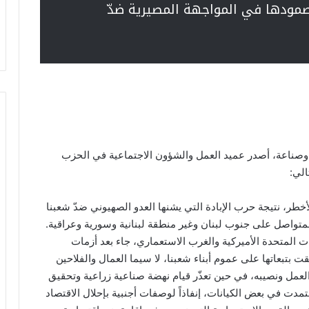
ز صمودها في المواجهة المصيرية ضدّ
الاً وصناعة، أصدر عميد العمل والشؤون الاجتماعية في الحزب
الي:
أخطر، نتيجة حرب الإبادة التي يشنها العدو الصهيوني ضدّ شعبنا
متواصل على جنوب لبنان وغير منطقة لبنانية وسورية وعراقية.
ات المتحدة الأميركية والغرب الاستعماري، جاء بعد أزمات
ت بتبعاتها على عموم أبناء شعبنا، لا سيما العمال والفلاحين
لعمل ونصيبه، في حين تعذّر قيام نهضة صناعية زراعية وتحقيق
تمدت في بعض الكيانات، إنفاذاً لوصفات أجنبية بإحلال الاقتصاد