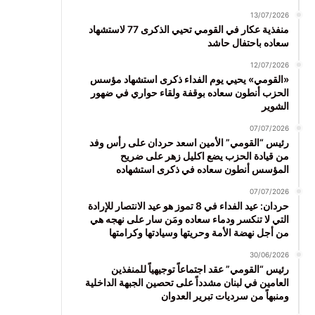
13/07/2026
منفذية عكار في القومي تحيي الذكرى 77 لاستشهاد
سعاده باحتفال حاشد
12/07/2026
«القومي» يحيي يوم الفداء ذكرى استشهاد مؤسس
الحزب أنطون سعاده بوقفة ولقاء حواري في ضهور
الشوير
07/07/2026
رئيس “القومي” الأمين اسعد حردان على رأس وفد
من قيادة الحزب يضع اكليل زهر على ضريح
المؤسس أنطون سعاده في ذكرى استشهاده
07/07/2026
حردان: عيد الفداء في 8 تموز هو عيد الانتصار للإرادة
التي لا تنكسر ودماء سعاده ومَن سار على نهجه هي
من أجل نهضة الأمة وحريتها وسيادتها وكرامتها
30/06/2026
رئيس “القومي” عقد اجتماعاً توجيهياً للمنفذين
العامين في لبنان مشدداً على تحصين الجبهة الداخلية
ومنبهاً من سرديات تبرير العدوان