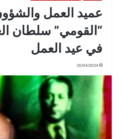
عميد العمل والشؤون
“القومي” سلطان الع
في عيد العمل
30/04/2024