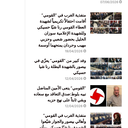
07/06/2026
منفذية الغرب في “القومي”
أقامت احتفالاً تكريمياً لشهيدة
العطاء القومي رنا شيّا حسيكي
وللشهيدة الإعلامية سوزان
الخليل بحضور شعبي وحزبي
مهيب وحردان يمنحهما أوسمة
19/04/2026
وفد كبير من “القومي” يعزّي في
بيصور بالشهيدة البطلة رنا شيا
حسيكي
12/04/2026
“القومي” ينعى الأمين المناضل
نبيه بلوط:صدق التعاقد مع سعاده
وبقي ثابتاً على نهج حزبه
12/04/2026
منفذية الغرب في القومي”
وأهالي بيصور والجوار شيّعوا
الشهيدة رنا شيّا حسيكي بمأتم