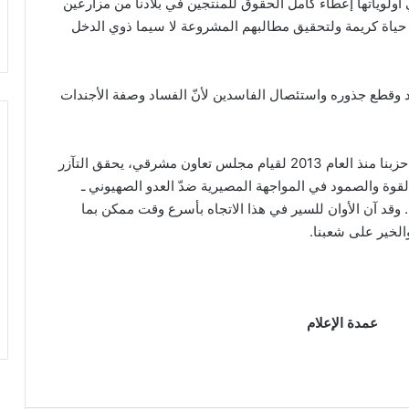
ولوياتها إعطاء كامل الحقوق للمنتجين في بلادنا من مزارعين
ياة كريمة ولتحقيق مطالبهم المشروعة لا سيما ذوي الدخل
د وقطع جذوره واستئصال الفاسدين لأنّ الفساد وصفة الأجندات
ونجدّد الدعوة إلى ضرورة تبنّي المشروع الذي تقدّم به حزبنا منذ العام 2013 لقيام مجلس تعاون مشرقي، يحقق التآزر
 القوة والصمود في المواجهة المصيرية ضدّ العدو الصهيوني ـ
. وقد آن الأوان للسير في هذا الاتجاه بأسرع وقت ممكن بما
والخير على شعبنا.