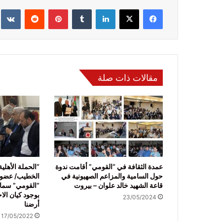
فيسبوك
‫X
لينكدإن
‏Tumblr
بينتيريست
‏Reddit
‏te
مقالات ذات صلة
عمدة الثقافة في “القومي” أقامت ندوة
“الحملة الأهلية
حول السامية والمزاعم الصهيونية في
الخطيب/ عضو 
قاعة الشهيد خالد علوان – بيروت
“القومي” سما
بوجود كيان الا
23/05/2024
أرضنا
17/05/2022