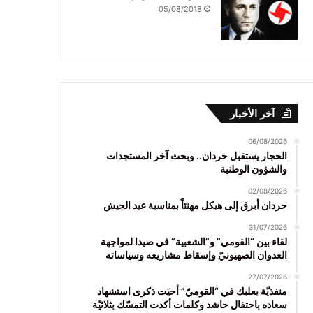
05/08/2018
آخر الأخبار
06/08/2026
الحجار يستقبل حردان.. وبحث آخر المستجدات
والشؤون الوطنية
02/08/2026
حردان أبرق إلى هيكل مهنئاً بمناسبة عيد الجيش
31/07/2026
لقاء بين “القومي” و”الشعبية” في صيدا لمواجهة
العدوان الصهيونيّ وإسقاط مشاريعه وسياساته
27/07/2026
منفذيّة بعلبك في “القوميّ” أحيَت ذكرى استشهاد
سعاده باحتفال حاشد وكلمات أكدت التمسّك بثلاثيّة