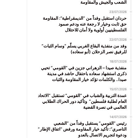
الشعب والجيش والمقاومة
23/07/2026
حردان استقبل وفداً من “الديمقراطية”: المقاومة
حق ثابت وخيار لا رجعة عنه ودعم صمود
الفلسطينيين أولوية ولا أمان للاحتلال
22/07/2026
وفد من منفذية البقاع الغربي يسلّم “وسام الثبات”
للرفيق نصر الزحلان (أبو سعاده)
18/07/2026
منفذية صيدا – الزهراني جزين في “القومي” تحيي
ذكرى استشهاد سعاده باحتفال حاشد في مدينة
صيدا.. والكلمات تؤكد خيار المقاومة والثبات
15/07/2026
عمدة التربية والشباب في “القومي” تستقبل “الاتحاد
العام لطلبة فلسطين” وتأكيد دور الحراك الطلابي
العالمي في نصرة القضية
14/07/2026
رئيس “القومي” يستقبل وفداً من “الشعبي
الناصري”: تأكيد خيار المقاومة ورفض “اتفاق الإطار”
ودعوة لتجريم الاتصال بالعدو