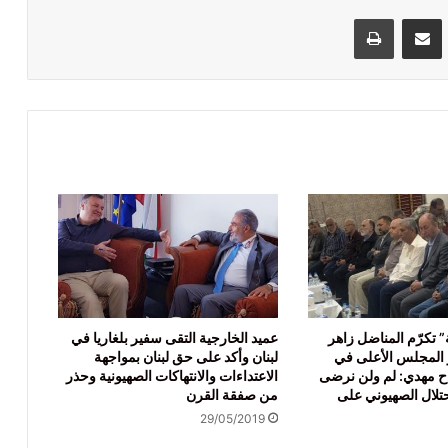
VKontak
مشاركة عبر البريد
طباعة
” تكرّم المناضل زاهر
عميد الخارجية التقى سفير بلغاريا في
المجلس الأعلى في
لبنان وأكد على حق لبنان بمواجهة
ح مهدي: لم ولن نرضى
الاعتداءات والانتهاكات الصهيونية وحذر
حتلال الصهيوني على
من صفقة القرن
29/05/2019