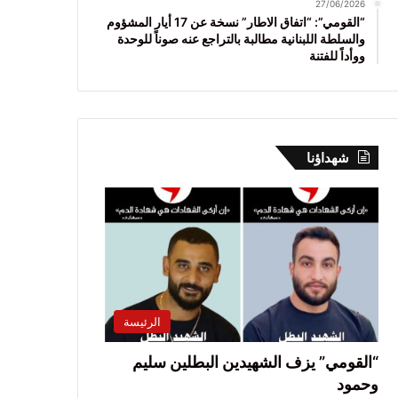
27/06/2026
“القومي”: “اتفاق الاطار” نسخة عن 17 أيار المشؤوم
والسلطة اللبنانية مطالبة بالتراجع عنه صوناً للوحدة
ووأداً للفتنة
شهداؤنا
الرئيسة
“القومي” يزف الشهيدين البطلين سليم
وحمود