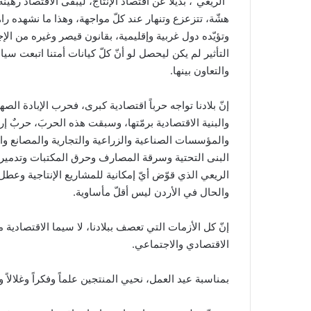
“الريعي”، بديلاً عن اقتصاد الإنتاج، ليبقى الاقتصاد ره
هشّة، تتزعزع وتنهار عند كلّ مواجهة، وهذا ما نشهده راهن
وتؤيّده دول غربية وإقليمية، بقانون قيصر وغيره من الإج
التأثير لم يكن ليحصل لو أنّ كلّ كيانات أمتنا اتبعت س
والتعاون بينها.
إنّ بلادنا تواجه حرباً اقتصادية كبرى، فحرب الإبادة 
البنى التحتية وسرقة المصارف وحرق المكتبات وتدمير الآ
الريعي الذي قوّض أيّ إمكانية للمشاريع الإنتاجية وعطل ا
والحال في الأردن ليس أقلّ مأساوية.
إنّ كل الأزمات التي تعصف ببلادنا، لا سيما الاقتصادية
الاقتصادي والاجتماعي.
بمناسبة عيد العمل، نحيي المنتجين علماً وفكراً وغلالاً 