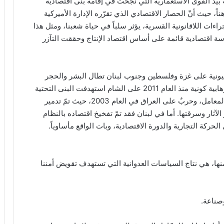
ينة بيد القوى الاستعمارية التي نجحت في إقامة بنى اقتصادية
اً، حيث أنّ الحصار الاقتصادي الذي تقرّره الإدارة الأميركية
راءات اللاقانونية القسرية، يؤثر سلباً في حياة شعبنا، ومثل هذا
ياسة اقتصادية قائمة على أساس اقتصاد الإنتاج وحققت التآزر
الصهيونية على غزة وفلسطين وجنوب لبنان تطال البشر والحجر
والبنية الاقتصادية برمّتها، وسبقت هذه الحربَ، حربٌ إرهابية كونية منذ العام 2011 على الشام استهدفت البنى التحتية
والمؤسسات الصناعية والزراعية والتجارية والمصانع والمعامل، وحربٌ على العراق في العام 2003، حيث تمّ تدمير
ثار وسرقتها. أما في لبنان فقد تمّ تفخيخ اقتصاده بالنظام
لحركة التجارية والدورة الاقتصادية، وبات الواقع مأساوياً.
 منها، هي نتاج السياسات العدوانية التي تستهدف تقويض أمننا
وصناعة.