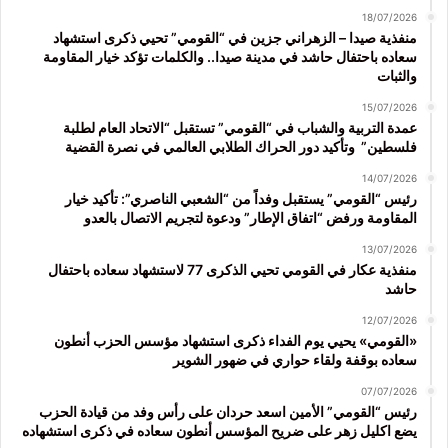
18/07/2026
منفذية صيدا – الزهراني جزين في “القومي” تحيي ذكرى استشهاد
سعاده باحتفال حاشد في مدينة صيدا.. والكلمات تؤكد خيار المقاومة
والثبات
15/07/2026
عمدة التربية والشباب في “القومي” تستقبل “الاتحاد العام لطلبة
فلسطين” وتأكيد دور الحراك الطلابي العالمي في نصرة القضية
14/07/2026
رئيس “القومي” يستقبل وفداً من “الشعبي الناصري”: تأكيد خيار
المقاومة ورفض “اتفاق الإطار” ودعوة لتجريم الاتصال بالعدو
13/07/2026
منفذية عكار في القومي تحيي الذكرى 77 لاستشهاد سعاده باحتفال
حاشد
12/07/2026
«القومي» يحيي يوم الفداء ذكرى استشهاد مؤسس الحزب أنطون
سعاده بوقفة ولقاء حواري في ضهور الشوير
07/07/2026
رئيس “القومي” الأمين اسعد حردان على رأس وفد من قيادة الحزب
يضع اكليل زهر على ضريح المؤسس أنطون سعاده في ذكرى استشهاده