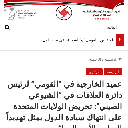
بح
القائمة
لقاء بين “القومي” و”الشعبية” في صيدا لمواجهة العدوان الصهيونيّ وإسقاط مشاريعه وسياساته
الرئيسية
/
الرئيسة
الرئيسة
مركزي
عميد الخارجية في “القومي” لرئيس
دائرة العلاقات في “الشيوعي
الصيني”: تحريض الولايات المتحدة
على انتهاك سيادة الدول يمثل تهديداً