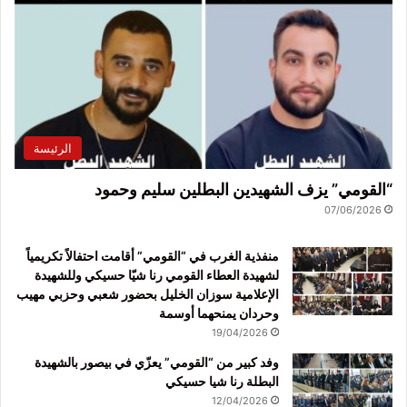
الرئيسة
“القومي” يزف الشهيدين البطلين سليم وحمود
07/06/2026
منفذية الغرب في “القومي” أقامت احتفالاً تكريمياً
لشهيدة العطاء القومي رنا شيّا حسيكي وللشهيدة
الإعلامية سوزان الخليل بحضور شعبي وحزبي مهيب
وحردان يمنحهما أوسمة
19/04/2026
وفد كبير من “القومي” يعزّي في بيصور بالشهيدة
البطلة رنا شيا حسيكي
12/04/2026