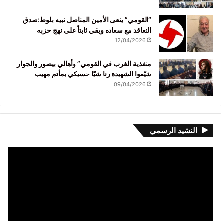
“القومي” ينعى الأمين المناضل نبيه بلوط:صدق
التعاقد مع سعاده وبقي ثابتاً على نهج حزبه
12/04/2026
منفذية الغرب في القومي” وأهالي بيصور والجوار
شيّعوا الشهيدة رنا شيّا حسيكي بمأتم مهيب
09/04/2026
النشيد الرسمي
مشغل
الفيديو