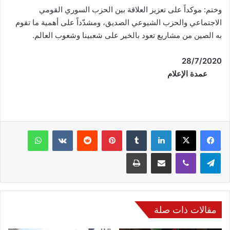
وختم: موكداً على تعزيز العلاقة بين الحزب السوري القومي
الاجتماعي والحزب الشيوعي الصديق، ومشدّداً على أهمية ما تقوم
به الصين من مشاريع تعود بالخير على شعبينا وشعوب العالم.
28/7/2020
عمدة الإعلام
فيسبوك
‫X
لينكدإن
‏Tumblr
بينتيريست
‏Reddit
‏VKontakte
واتساب
تيلقرام
ڤايبر
مشاركة عبر البريد
طباعة
مقالات ذات صلة