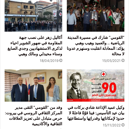
“القومي” شارك في مسيرة المدينة
أكاليل زهر على نصب جبهة
الرياضية .. والعميد وهيب وهبي
المقاومة في ضهور الشوير احياء
يؤكد: المعادلة انقلبت وسنهزم عدونا
لذكرى الاستشهاديين وجدي الصايغ
لا محالة
وسناء محيدلي ومالك وهبي
18/04/2019
15/05/2021
وكيل عميد الإذاعة شادي بركات في
وفد من “القومي” التقى مدير
بيان عيد التأسيس: فينا قوّةً فاعلةً لا
المركز الثقافي الروسي في بيروت:
حدودَ لإمكاناتِها وقدراتِها واستطاعتِها
حرص متبادل على تعزيز العلاقات
الثقافية والأكاديمية
15/11/2022