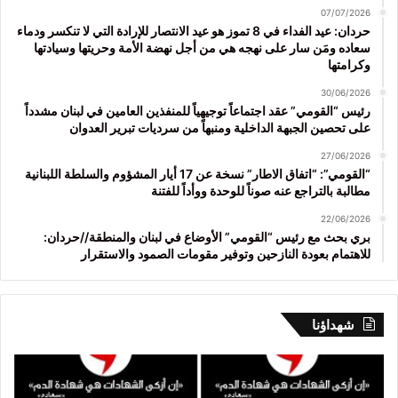
07/07/2026
حردان: عيد الفداء في 8 تموز هو عيد الانتصار للإرادة التي لا تنكسر ودماء
سعاده ومَن سار على نهجه هي من أجل نهضة الأمة وحريتها وسيادتها
وكرامتها
30/06/2026
رئيس “القومي” عقد اجتماعاً توجيهياً للمنفذين العامين في لبنان مشدداً
على تحصين الجبهة الداخلية ومنبهاً من سرديات تبرير العدوان
27/06/2026
“القومي”: “اتفاق الاطار” نسخة عن 17 أيار المشؤوم والسلطة اللبنانية
مطالبة بالتراجع عنه صوناً للوحدة ووأداً للفتنة
22/06/2026
بري بحث مع رئيس “القومي” الأوضاع في لبنان والمنطقة//حردان:
للاهتمام بعودة النازحين وتوفير مقومات الصمود والاستقرار
شهداؤنا