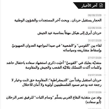
آخر الأخبار
06/08/2026
الحجار يستقبل حردان.. وبحث آخر المستجدات والشؤون الوطنية
02/08/2026
حردان أبرق إلى هيكل مهنئاً بمناسبة عيد الجيش
31/07/2026
لقاء بين “القومي” و”الشعبية” في صيدا لمواجهة العدوان الصهيونيّ
وإسقاط مشاريعه وسياساته
27/07/2026
منفذيّة بعلبك في “القوميّ” أحيَت ذكرى استشهاد سعاده باحتفال حاشد
وكلمات أكدت التمسّك بثلاثيّة الشعب والجيش والمقاومة
23/07/2026
حردان استقبل وفداً من “الديمقراطية”: المقاومة حق ثابت وخيار لا
رجعة عنه ودعم صمود الفلسطينيين أولوية ولا أمان للاحتلال
22/07/2026
وفد من منفذية البقاع الغربي يسلّم “وسام الثبات” للرفيق نصر الزحلان
(أبو سعاده)