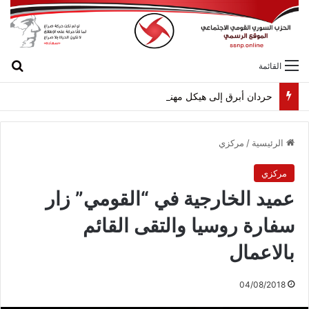
بح
القائمة
حردان أبرق إلى هيكل مهنئاً بمناسبة عيد الجيش
الرئيسية
/
مركزي
مركزي
عميد الخارجية في “القومي” زار
سفارة روسيا والتقى القائم
بالاعمال
04/08/2018