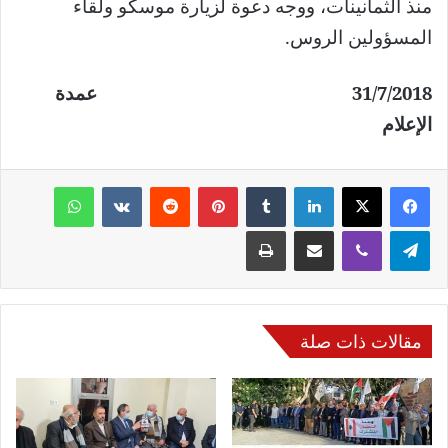
منذ الثمانينات، ووجه دعوة لزيارة موسكو ولقاء
المسؤولين الروس.
31/7/2018 عمدة
الإعلام
فيسبوك
‫X
لينكدإن
‏Tumblr
بينتيريست
‏Reddit
‏VKontakte
واتساب
تيلقرام
ڤايبر
مشاركة عبر البريد
طباعة
مقالات ذات صلة