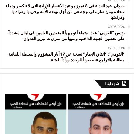
حردان: عيد الفداء في 8 تموز هو عيد الانتصار للإرادة التي لا تنكسر ودماء
سعاده ومَن سار على نهجه هي من أجل نهضة الأمة وحريتها وسيادتها
وكرامتها
30/06/2026
رئيس “القومي” عقد اجتماعاً توجيهياً للمنفذين العامين في لبنان مشدداً
على تحصين الجبهة الداخلية ومنبهاً من سرديات تبرير العدوان
27/06/2026
“القومي”: “اتفاق الاطار” نسخة عن 17 أيار المشؤوم والسلطة اللبنانية
مطالبة بالتراجع عنه صوناً للوحدة ووأداً للفتنة
شهداؤنا