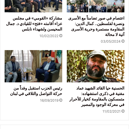
اعتصام في صور تضامناً مع الأسرى
مشاركة «القومي» في مجلس
ونصرة لفلسطين.. كمال الدين:
عزاء أقامته «فتح» للقيادي د. جمال
المقاومة مستمرة وحرية الأسرى
المحيسن ولشهداء نابلس
آتية لا محالة
10/02/2022
03/05/2024
الحسنية حيا القائد الشهيد عماد
رئيس الحزب استقبل وفداً من
مغنية في ذكرى استشهاده:
حركة التواصل والتلاقي في لبنان
متمسكون بالمقاومة كخيار للأحرار
16/09/2019
في معركة الوجود والمصير
11/02/2021