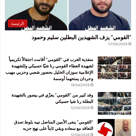
الرئيسة
“القومي” يزف الشهيدين البطلين سليم وحمود
07/06/2026
منفذية الغرب في “القومي” أقامت احتفالاً تكريمياً
لشهيدة العطاء القومي رنا شيّا حسيكي وللشهيدة
الإعلامية سوزان الخليل بحضور شعبي وحزبي مهيب
وحردان يمنحهما أوسمة
19/04/2026
وفد كبير من “القومي” يعزّي في بيصور بالشهيدة
البطلة رنا شيا حسيكي
12/04/2026
“القومي” ينعى الأمين المناضل نبيه بلوط:صدق
التعاقد مع سعاده وبقي ثابتاً على نهج حزبه
12/04/2026