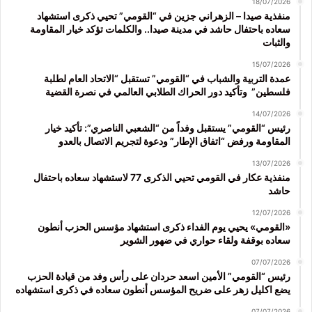
18/07/2026
منفذية صيدا – الزهراني جزين في “القومي” تحيي ذكرى استشهاد
سعاده باحتفال حاشد في مدينة صيدا.. والكلمات تؤكد خيار المقاومة
والثبات
15/07/2026
عمدة التربية والشباب في “القومي” تستقبل “الاتحاد العام لطلبة
فلسطين” وتأكيد دور الحراك الطلابي العالمي في نصرة القضية
14/07/2026
رئيس “القومي” يستقبل وفداً من “الشعبي الناصري”: تأكيد خيار
المقاومة ورفض “اتفاق الإطار” ودعوة لتجريم الاتصال بالعدو
13/07/2026
منفذية عكار في القومي تحيي الذكرى 77 لاستشهاد سعاده باحتفال
حاشد
12/07/2026
«القومي» يحيي يوم الفداء ذكرى استشهاد مؤسس الحزب أنطون
سعاده بوقفة ولقاء حواري في ضهور الشوير
07/07/2026
رئيس “القومي” الأمين اسعد حردان على رأس وفد من قيادة الحزب
يضع اكليل زهر على ضريح المؤسس أنطون سعاده في ذكرى استشهاده
07/07/2026