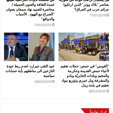
بعناصر “بلاك ووتر” الذين ارتكبوا
عمدة الثقافة والفنون الجميلة /
جرائم حرب في العراق؟
محاضرة للعميد نهاد سمعان بعنوان
“الصراع مع اليهود.. الأسباب
17/01/2019
والدوافع”
13/05/2023
“القومي” في حمص: حملات تعقيم
عبيد التقى جيرارد: لعدم ربط عودة
لأحياء حمص القديمة وعكرمة
النازحين الى مناطقهم بأية حسابات
والمخيم وبلدات الجابريّة وبادو
سياسية
والمشرفة وتل عمري وتوزيع مواد
08/05/2019
تعقيم في بلدة زيدل
26/03/2020
اترك تعليقاً