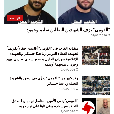
الرئيسة
“القومي” يزف الشهيدين البطلين سليم وحمود
07/06/2026
منفذية الغرب في “القومي” أقامت احتفالاً تكريمياً
لشهيدة العطاء القومي رنا شيّا حسيكي وللشهيدة
الإعلامية سوزان الخليل بحضور شعبي وحزبي مهيب
وحردان يمنحهما أوسمة
19/04/2026
وفد كبير من “القومي” يعزّي في بيصور بالشهيدة
البطلة رنا شيا حسيكي
12/04/2026
“القومي” ينعى الأمين المناضل نبيه بلوط:صدق
التعاقد مع سعاده وبقي ثابتاً على نهج حزبه
12/04/2026