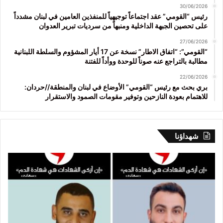
30/06/2026
رئيس “القومي” عقد اجتماعاً توجيهياً للمنفذين العامين في لبنان مشدداً
على تحصين الجبهة الداخلية ومنبهاً من سرديات تبرير العدوان
27/06/2026
“القومي”: “اتفاق الاطار” نسخة عن 17 أيار المشؤوم والسلطة اللبنانية
مطالبة بالتراجع عنه صوناً للوحدة ووأداً للفتنة
22/06/2026
بري بحث مع رئيس “القومي” الأوضاع في لبنان والمنطقة//حردان:
للاهتمام بعودة النازحين وتوفير مقومات الصمود والاستقرار
شهداؤنا