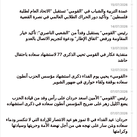
15/07/2026
عمدة التربية والشباب في “القومي” تستقبل “الاتحاد العام لطلبة
فلسطين” وتأكيد دور الحراك الطلابي العالمي في نصرة القضية
14/07/2026
رئيس “القومي” يستقبل وفداً من “الشعبي الناصري”: تأكيد خيار
المقاومة ورفض “اتفاق الإطار” ودعوة لتجريم الاتصال بالعدو
13/07/2026
منفذية عكار في القومي تحيي الذكرى 77 لاستشهاد سعاده باحتفال
حاشد
12/07/2026
«القومي» يحيي يوم الفداء ذكرى استشهاد مؤسس الحزب أنطون
سعاده بوقفة ولقاء حواري في ضهور الشوير
07/07/2026
رئيس “القومي” الأمين اسعد حردان على رأس وفد من قيادة الحزب
يضع اكليل زهر على ضريح المؤسس أنطون سعاده في ذكرى استشهاده
07/07/2026
حردان: عيد الفداء في 8 تموز هو عيد الانتصار للإرادة التي لا تنكسر ودماء
سعاده ومَن سار على نهجه هي من أجل نهضة الأمة وحريتها وسيادتها
وكرامتها