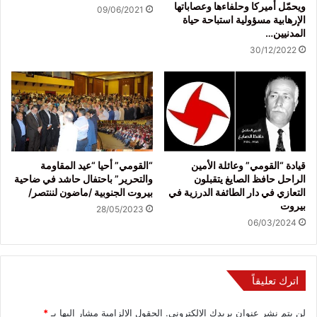
ويحمّل أميركا وحلفاءها وعصاباتها
09/06/2021
الإرهابية مسؤولية استباحة حياة
المدنيين…
30/12/2022
قيادة “القومي” وعائلة الأمين
“القومي” أحيا “عيد المقاومة
الراحل حافظ الصايغ يتقبلون
والتحرير” باحتفال حاشد في ضاحية
التعازي في دار الطائفة الدرزية في
بيروت الجنوبية /ماضون لننتصر/
بيروت
28/05/2023
06/03/2024
اترك تعليقاً
لن يتم نشر عنوان بريدك الإلكتروني.
الحقول الإلزامية مشار إليها بـ
*