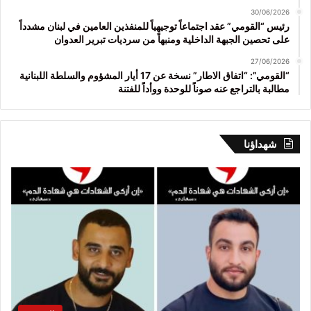
30/06/2026
رئيس “القومي” عقد اجتماعاً توجيهياً للمنفذين العامين في لبنان مشدداً
على تحصين الجبهة الداخلية ومنبهاً من سرديات تبرير العدوان
27/06/2026
“القومي”: “اتفاق الاطار” نسخة عن 17 أيار المشؤوم والسلطة اللبنانية
مطالبة بالتراجع عنه صوناً للوحدة ووأداً للفتنة
شهداؤنا