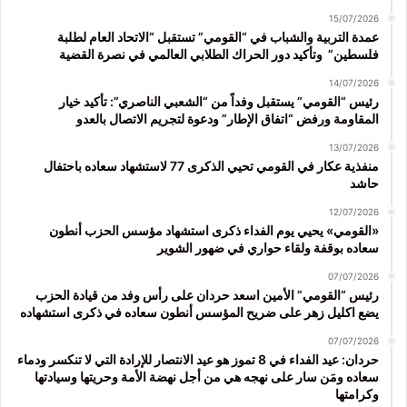
15/07/2026
عمدة التربية والشباب في “القومي” تستقبل “الاتحاد العام لطلبة
فلسطين” وتأكيد دور الحراك الطلابي العالمي في نصرة القضية
14/07/2026
رئيس “القومي” يستقبل وفداً من “الشعبي الناصري”: تأكيد خيار
المقاومة ورفض “اتفاق الإطار” ودعوة لتجريم الاتصال بالعدو
13/07/2026
منفذية عكار في القومي تحيي الذكرى 77 لاستشهاد سعاده باحتفال
حاشد
12/07/2026
«القومي» يحيي يوم الفداء ذكرى استشهاد مؤسس الحزب أنطون
سعاده بوقفة ولقاء حواري في ضهور الشوير
07/07/2026
رئيس “القومي” الأمين اسعد حردان على رأس وفد من قيادة الحزب
يضع اكليل زهر على ضريح المؤسس أنطون سعاده في ذكرى استشهاده
07/07/2026
حردان: عيد الفداء في 8 تموز هو عيد الانتصار للإرادة التي لا تنكسر ودماء
سعاده ومَن سار على نهجه هي من أجل نهضة الأمة وحريتها وسيادتها
وكرامتها