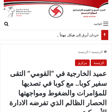
بح
القائمة
حردان أبرق إلى هيكل مهنئاً بمناسبة عيد الجيش
الرئيسية
/
الرئيسة
الرئيسة
مركزي
عميد الخارجية في “القومي” التقى
سفير كوبا.. مع كوبا في تصديها
للمؤامرات والضغوط ومواجهتها
الحصار الظالم الذي تفرضه الادارة