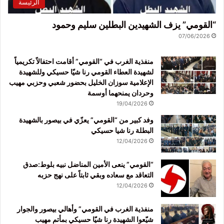
الرئيسة
“القومي” يزف الشهيدين البطلين سليم وحمود
07/06/2026
منفذية الغرب في “القومي” أقامت احتفالاً تكريمياً
لشهيدة العطاء القومي رنا شيّا حسيكي وللشهيدة
الإعلامية سوزان الخليل بحضور شعبي وحزبي مهيب
وحردان يمنحهما أوسمة
19/04/2026
وفد كبير من “القومي” يعزّي في بيصور بالشهيدة
البطلة رنا شيا حسيكي
12/04/2026
“القومي” ينعى الأمين المناضل نبيه بلوط:صدق
التعاقد مع سعاده وبقي ثابتاً على نهج حزبه
12/04/2026
منفذية الغرب في القومي” وأهالي بيصور والجوار
شيّعوا الشهيدة رنا شيّا حسيكي بمأتم مهيب