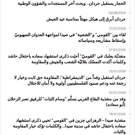
الحجار يستقبل حردان.. وبحث آخر المستجدات والشؤون الوطنية
02/08/2026
حردان أبرق إلى هيكل مهنئاً بمناسبة عيد الجيش
31/07/2026
لقاء بين “القومي” و”الشعبية” في صيدا لمواجهة العدوان الصهيونيّ
وإسقاط مشاريعه وسياساته
27/07/2026
منفذيّة بعلبك في “القوميّ” أحيَت ذكرى استشهاد سعاده باحتفال حاشد
وكلمات أكدت التمسّك بثلاثيّة الشعب والجيش والمقاومة
23/07/2026
حردان استقبل وفداً من “الديمقراطية”: المقاومة حق ثابت وخيار لا
رجعة عنه ودعم صمود الفلسطينيين أولوية ولا أمان للاحتلال
22/07/2026
وفد من منفذية البقاع الغربي يسلّم “وسام الثبات” للرفيق نصر الزحلان
(أبو سعاده)
18/07/2026
منفذية صيدا – الزهراني جزين في “القومي” تحيي ذكرى استشهاد
سعاده باحتفال حاشد في مدينة صيدا.. والكلمات تؤكد خيار المقاومة
والثبات