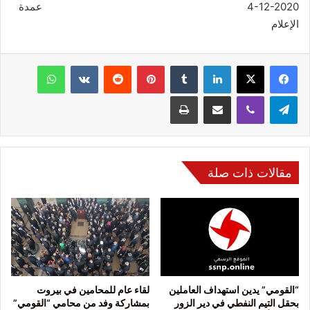
4-12-2020 عمدة
الإعلام
فيسبوك
‫X
لينكدإن
‏Tumblr
بينتيريست
‏Reddit
‏VKontakte
واتساب
تيلقرام
ڤايبر
مشاركة عبر البريد
طباعة
مقالات ذات صلة
“القومي” يدين استهداف العاملين
لقاء عام للمحامين في بيروت
بحقل التيم النفطي في دير الزور
بمشاركة وفد من محامي “القومي”