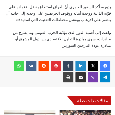
بدوره، أكد السفير العامري أنّ العراق استطاع بفضل اعتماده على
قوّته الذاتية ووحدة أبنائه ووقوف الحريصين على وحدته إلى جانبه أن
ينتصر على الإرهاب ويفشل مخططات التفتيت التي استهدفته.
ولفت إلى أهمية الدور الذي يؤدّيه الحزب القومي وما يطرح من
مبادرات، سوى مبادرة التعاون الاقتصادي بين دول المشرق أو
مبادرة عودة النازحين السوريين.
فيسبوك
‫X
لينكدإن
‏Tumblr
بينتيريست
‏Reddit
‏VKontakte
واتساب
تيلقرام
ڤايبر
مشاركة عبر البريد
طباعة
مقالات ذات صلة