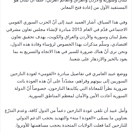
المستفيد الأول من إعادة فتح المعابر.
وفي هذا السياق، أشار العميد عبيد إلى أنّ الحزب السوري القومي
الاجتماعي قدّم في العام 2013 مبادرة لإنشاء مجلس تعاون مشرقي
يضمّ لبنان وسورية والأردن والعراق والكويت، بهدف تحقيق تعاون
اقتصادي، وسلّم مذكرات بهذا الخصوص لرؤساء وقادة هذه الدول،
ونحن نرى أنّ هناك ضرورة للسير في هذا الاتجاه والتسريع به بما
يعود بالخير والازدهار على شعبنا.
ووضع عبيد العامري في تفاصيل مبادرة «القومي» لعودة النازحين
السوريين إلى بيوتهم وقراهم، مشدّداً على أنّ هذه العودة باتت
ضرورية نظراً للمعاناة التي يكابدها النازحون، خصوصاً أنّ الدولة
السورية أعادت الأمن والأمان لمعظم المناطق السورية.
وأمل عبيد أن تلقى عودة النازحين دعماً من الدول كافة، وعدم التذرّع
بعناوين ما يسمّى «العودة ا منة» والتهديد بحجب الدعم الدولي
للنازحين كما فعلت الولايات المتحدة بحجب مساهمتها للأونروا.