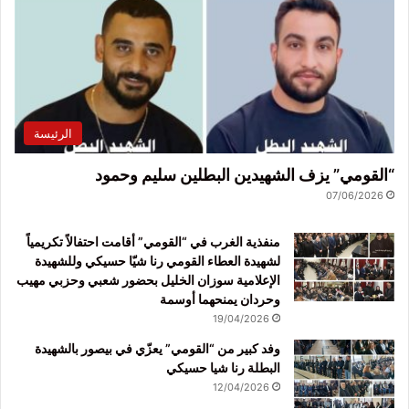
الرئيسة
“القومي” يزف الشهيدين البطلين سليم وحمود
07/06/2026
منفذية الغرب في “القومي” أقامت احتفالاً تكريمياً
لشهيدة العطاء القومي رنا شيّا حسيكي وللشهيدة
الإعلامية سوزان الخليل بحضور شعبي وحزبي مهيب
وحردان يمنحهما أوسمة
19/04/2026
وفد كبير من “القومي” يعزّي في بيصور بالشهيدة
البطلة رنا شيا حسيكي
12/04/2026