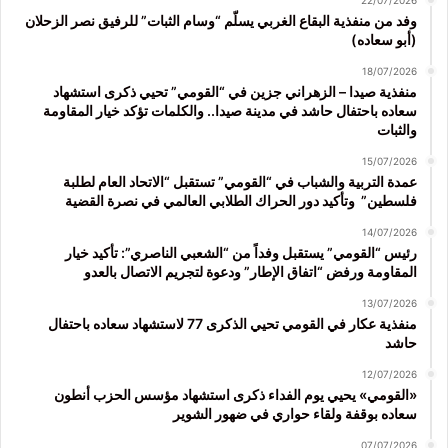
22/07/2026
وفد من منفذية البقاع الغربي يسلّم “وسام الثبات” للرفيق نصر الزحلان
(أبو سعاده)
18/07/2026
منفذية صيدا – الزهراني جزين في “القومي” تحيي ذكرى استشهاد
سعاده باحتفال حاشد في مدينة صيدا.. والكلمات تؤكد خيار المقاومة
والثبات
15/07/2026
عمدة التربية والشباب في “القومي” تستقبل “الاتحاد العام لطلبة
فلسطين” وتأكيد دور الحراك الطلابي العالمي في نصرة القضية
14/07/2026
رئيس “القومي” يستقبل وفداً من “الشعبي الناصري”: تأكيد خيار
المقاومة ورفض “اتفاق الإطار” ودعوة لتجريم الاتصال بالعدو
13/07/2026
منفذية عكار في القومي تحيي الذكرى 77 لاستشهاد سعاده باحتفال
حاشد
12/07/2026
«القومي» يحيي يوم الفداء ذكرى استشهاد مؤسس الحزب أنطون
سعاده بوقفة ولقاء حواري في ضهور الشوير
07/07/2026