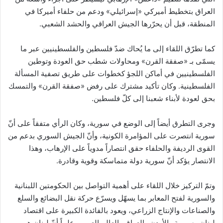
العراق بتخطيط أميركي «إسرائيلي» ودعم من حلفاء أميركا في
المنطقة، قبل أن يحرّرها الجيش العراقي والحشد الشعبي.
كما تطرّق اللقاء إلى ما يُحاك ضدّ فلسطين والفلسطينيين عبر ما
يسمّى بـ «صفقة القرن» ومحاولات شطب حق العودة وتوطين
الفلسطينيين في أماكن اللجؤ كخطوات على طريق تصفية المسألة
الفلسطينية. وكان تأكيد مشترك على رفض «صفقة القرن» والتمسك
بحق لعودة لأبناء شعبنا إلى كلّ فلسطين.
وجرى التطرق أيضاً إلى الوضع في سورية، وكان الرأي متفقاً على أنّ
سورية انتصرت على المؤامرة الكونية، وأنّ الجيش السوري بدعم من
القوى الرديفة والحلفاء حقق انتصاراً مدوياً على الإرهاب، وهذا
الانتصار يؤكد أنّ سورية دولة متماسكة وقوية وقادرة.
وتمّ التركيز خلال اللقاء على أهمية التواصل بين الحكومتين اللبنانية
والسورية لفتح المعابر بما يسهّل ويسرّع حركة نقل البضائع والسلع
والصناعات والإنتاج الزراعي، ويعود بالفائدة الكبيرة على اقتصاد
لبنان وسورية والأردن والعراق والعالم العربي، علماً أنّ لبنان هو