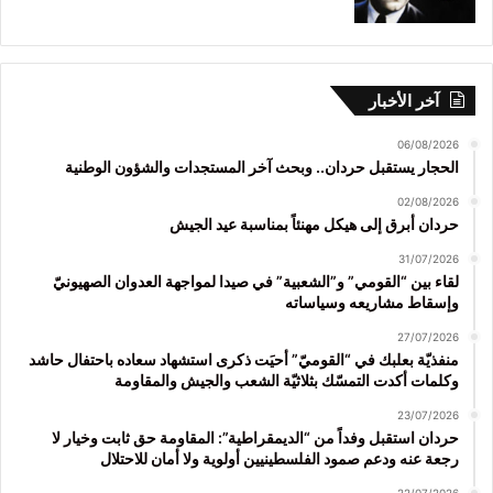
آخر الأخبار
06/08/2026
الحجار يستقبل حردان.. وبحث آخر المستجدات والشؤون الوطنية
02/08/2026
حردان أبرق إلى هيكل مهنئاً بمناسبة عيد الجيش
31/07/2026
لقاء بين “القومي” و”الشعبية” في صيدا لمواجهة العدوان الصهيونيّ
وإسقاط مشاريعه وسياساته
27/07/2026
منفذيّة بعلبك في “القوميّ” أحيَت ذكرى استشهاد سعاده باحتفال حاشد
وكلمات أكدت التمسّك بثلاثيّة الشعب والجيش والمقاومة
23/07/2026
حردان استقبل وفداً من “الديمقراطية”: المقاومة حق ثابت وخيار لا
رجعة عنه ودعم صمود الفلسطينيين أولوية ولا أمان للاحتلال