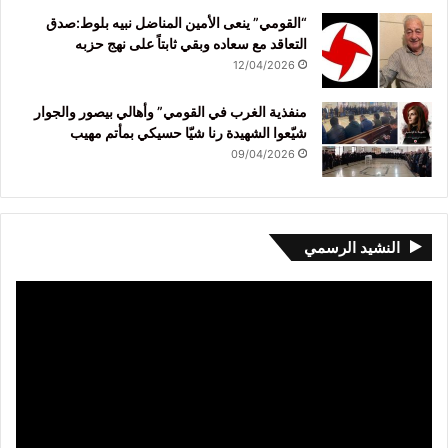
“القومي” ينعى الأمين المناضل نبيه بلوط:صدق
التعاقد مع سعاده وبقي ثابتاً على نهج حزبه
12/04/2026
منفذية الغرب في القومي” وأهالي بيصور والجوار
شيّعوا الشهيدة رنا شيّا حسيكي بمأتم مهيب
09/04/2026
النشيد الرسمي
مشغل
الفيديو