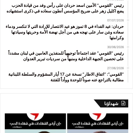
رئيس “القومي” الأمين اسعد حردان على رأس وفد من قيادة الحزب
يضع اكليل زهر على ضريح المؤسس أنطون سعاده في ذكرى استشهاده
07/07/2026
حردان: عيد الفداء في 8 تموز هو عيد الانتصار للإرادة التي لا تنكسر ودماء
سعاده ومَن سار على نهجه هي من أجل نهضة الأمة وحريتها وسيادتها
وكرامتها
30/06/2026
رئيس “القومي” عقد اجتماعاً توجيهياً للمنفذين العامين في لبنان مشدداً
على تحصين الجبهة الداخلية ومنبهاً من سرديات تبرير العدوان
27/06/2026
“القومي”: “اتفاق الاطار” نسخة عن 17 أيار المشؤوم والسلطة اللبنانية
مطالبة بالتراجع عنه صوناً للوحدة ووأداً للفتنة
شهداؤنا