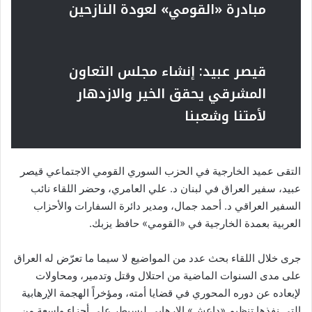
مبادرة «القومي» لعودة النازحين
قيصر عبيد: إنشاء مجلس التعاون
المشرقي يحقق الخير والازدهار
لأمتنا وشعبنا
التقى عميد الخارجية في الحزب السوري القومي الاجتماعي قيصر
عبيد، سفير العراق في لبنان د. علي العامري، وحضر اللقاء نائب
السفير العراقي د. أحمد جمال، ومدير دائرة السفارات والأحزاب
العربية بعمدة الخارجية في «القومي» حافظ يزبك.
جرى خلال اللقاء بحث عدد من المواضيع لا سيما ما تعرّض له العراق
على مدى السنوات الماضية من احتلال وقتل وتدمير، ومحاولات
لإبعاده عن دوره المحوري في قضايا أمته، ومؤخراً الهجمة الإرهابية
التي نفذها تنظيم «داعش» الإرهابي ليسيطر على أجزاء واسعة من